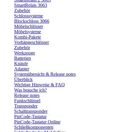
SmartRelais 3063
Zubehör
Schlosssysteme
Blockschloss 3066
Möbelschlösser
Möbelsysteme
Kombi-Pakete
Vorhängeschlösser
Zubehör
Werkzeuge
Batterien
Knäufe
Adapter
Systemübersicht & Release notes
Überblick
Wichtige Hinweise & FAQ
Was brauche ich?
Release notes
Funkschlüssel
Transponder
Schalttransponder
PinCode-Tastatur
PinCode-Tastatur Online
Schließkomponenten