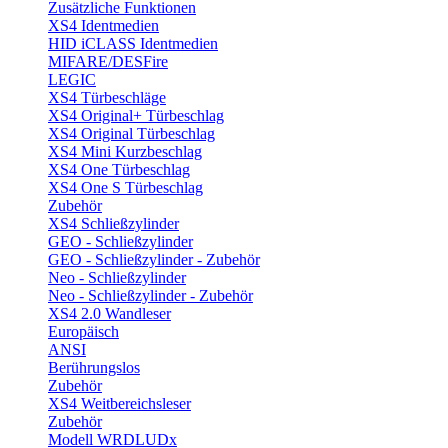
Zusätzliche Funktionen
XS4 Identmedien
HID iCLASS Identmedien
MIFARE/DESFire
LEGIC
XS4 Türbeschläge
XS4 Original+ Türbeschlag
XS4 Original Türbeschlag
XS4 Mini Kurzbeschlag
XS4 One Türbeschlag
XS4 One S Türbeschlag
Zubehör
XS4 Schließzylinder
GEO - Schließzylinder
GEO - Schließzylinder - Zubehör
Neo - Schließzylinder
Neo - Schließzylinder - Zubehör
XS4 2.0 Wandleser
Europäisch
ANSI
Berührungslos
Zubehör
XS4 Weitbereichsleser
Zubehör
Modell WRDLUDx