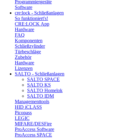
Programmiergeräte
Software
cre:lock - Schließanlagen
So funktioniert's!
CRE:LOCK App
Hardware
FAQ
Komponenten
Schließzylinder
Türbeschläge
Zubehör
Hardware
Lizenzen
SALTO - Schließanlagen
SALTO SPACE
SALTO KS
SALTO Homelok
SALTO IDM
Managementtools
HID iCLASS
Picopass
LEGIC
MIFARE/DESFire
ProAccess Software
ProAccess SPACE