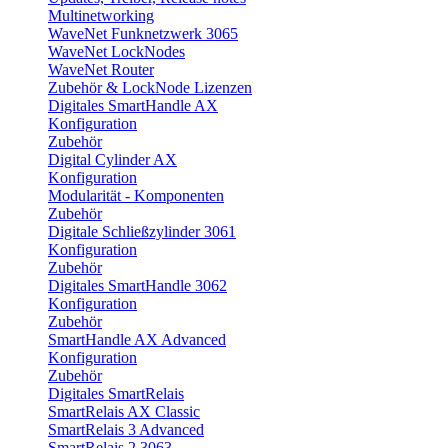
Multinetworking
WaveNet Funknetzwerk 3065
WaveNet LockNodes
WaveNet Router
Zubehör & LockNode Lizenzen
Digitales SmartHandle AX
Konfiguration
Zubehör
Digital Cylinder AX
Konfiguration
Modularität - Komponenten
Zubehör
Digitale Schließzylinder 3061
Konfiguration
Zubehör
Digitales SmartHandle 3062
Konfiguration
Zubehör
SmartHandle AX Advanced
Konfiguration
Zubehör
Digitales SmartRelais
SmartRelais AX Classic
SmartRelais 3 Advanced
SmartRelais 2 3063