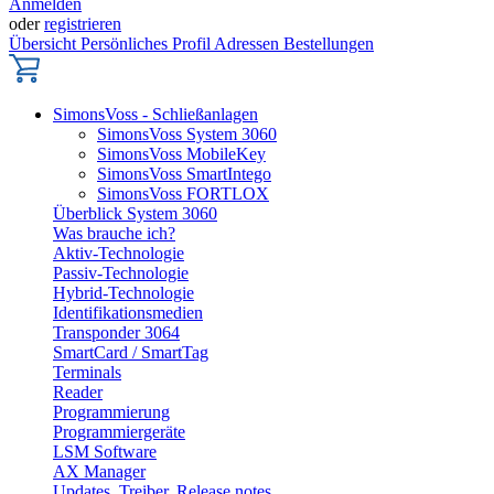
Anmelden
oder
registrieren
Übersicht
Persönliches Profil
Adressen
Bestellungen
SimonsVoss - Schließanlagen
SimonsVoss System 3060
SimonsVoss MobileKey
SimonsVoss SmartIntego
SimonsVoss FORTLOX
Überblick System 3060
Was brauche ich?
Aktiv-Technologie
Passiv-Technologie
Hybrid-Technologie
Identifikationsmedien
Transponder 3064
SmartCard / SmartTag
Terminals
Reader
Programmierung
Programmiergeräte
LSM Software
AX Manager
Updates, Treiber, Release notes