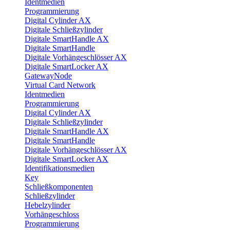
Identmedien
Programmierung
Digital Cylinder AX
Digitale Schließzylinder
Digitale SmartHandle AX
Digitale SmartHandle
Digitale Vorhängeschlösser AX
Digitale SmartLocker AX
GatewayNode
Virtual Card Network
Identmedien
Programmierung
Digital Cylinder AX
Digitale Schließzylinder
Digitale SmartHandle AX
Digitale SmartHandle
Digitale Vorhängeschlösser AX
Digitale SmartLocker AX
Identifikationsmedien
Key
Schließkomponenten
Schließzylinder
Hebelzylinder
Vorhängeschloss
Programmierung