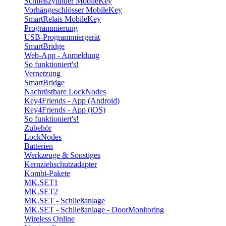
Schließzylinder MobileKey
Vorhängeschlösser MobileKey
SmartRelais MobileKey
Programmierung
USB-Programmiergerät
SmartBridge
Web-App - Anmeldung
So funktioniert's!
Vernetzung
SmartBridge
Nachrüstbare LockNodes
Key4Friends - App (Android)
Key4Friends - App (iOS)
So funktioniert's!
Zubehör
LockNodes
Batterien
Werkzeuge & Sonstiges
Kernziehschutzadapter
Kombi-Pakete
MK.SET1
MK.SET2
MK.SET - Schließanlage
MK.SET - Schließanlage - DoorMonitoring
Wireless Online