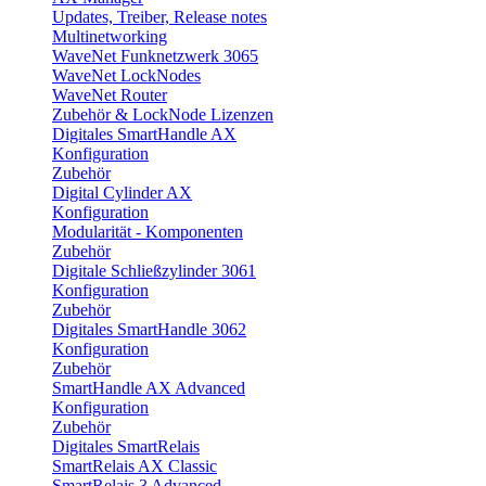
Updates, Treiber, Release notes
Multinetworking
WaveNet Funknetzwerk 3065
WaveNet LockNodes
WaveNet Router
Zubehör & LockNode Lizenzen
Digitales SmartHandle AX
Konfiguration
Zubehör
Digital Cylinder AX
Konfiguration
Modularität - Komponenten
Zubehör
Digitale Schließzylinder 3061
Konfiguration
Zubehör
Digitales SmartHandle 3062
Konfiguration
Zubehör
SmartHandle AX Advanced
Konfiguration
Zubehör
Digitales SmartRelais
SmartRelais AX Classic
SmartRelais 3 Advanced