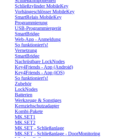
Schließkomponenten
Schließzylinder MobileKey
Vorhängeschlösser MobileKey
SmartRelais MobileKey
Programmierung
USB-Programmiergerät
SmartBridge
Web-App - Anmeldung
So funktioniert's!
Vernetzung
SmartBridge
Nachrüstbare LockNodes
Key4Friends - App (Android)
Key4Friends - App (iOS)
So funktioniert's!
Zubehör
LockNodes
Batterien
Werkzeuge & Sonstiges
Kernziehschutzadapter
Kombi-Pakete
MK.SET1
MK.SET2
MK.SET - Schließanlage
MK.SET - Schließanlage - DoorMonitoring