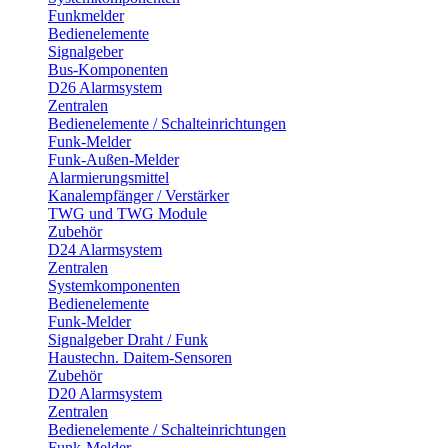
Funkmelder
Bedienelemente
Signalgeber
Bus-Komponenten
D26 Alarmsystem
Zentralen
Bedienelemente / Schalteinrichtungen
Funk-Melder
Funk-Außen-Melder
Alarmierungsmittel
Kanalempfänger / Verstärker
TWG und TWG Module
Zubehör
D24 Alarmsystem
Zentralen
Systemkomponenten
Bedienelemente
Funk-Melder
Signalgeber Draht / Funk
Haustechn. Daitem-Sensoren
Zubehör
D20 Alarmsystem
Zentralen
Bedienelemente / Schalteinrichtungen
Funk-Melder