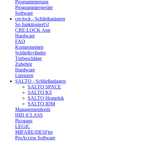
Programmierung
Programmiergeräte
Software
cre:lock - Schließanlagen
So funktioniert's!
CRE:LOCK App
Hardware
FAQ
Komponenten
Schließzylinder
Türbeschläge
Zubehör
Hardware
Lizenzen
SALTO - Schließanlagen
SALTO SPACE
SALTO KS
SALTO Homelok
SALTO IDM
Managementtools
HID iCLASS
Picopass
LEGIC
MIFARE/DESFire
ProAccess Software