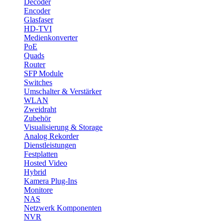
Decoder
Encoder
Glasfaser
HD-TVI
Medienkonverter
PoE
Quads
Router
SFP Module
Switches
Umschalter & Verstärker
WLAN
Zweidraht
Zubehör
Visualisierung & Storage
Analog Rekorder
Dienstleistungen
Festplatten
Hosted Video
Hybrid
Kamera Plug-Ins
Monitore
NAS
Netzwerk Komponenten
NVR