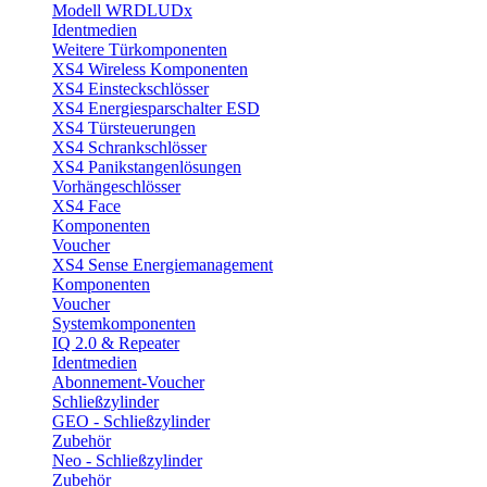
Modell WRDLUDx
Identmedien
Weitere Türkomponenten
XS4 Wireless Komponenten
XS4 Einsteckschlösser
XS4 Energiesparschalter ESD
XS4 Türsteuerungen
XS4 Schrankschlösser
XS4 Panikstangenlösungen
Vorhängeschlösser
XS4 Face
Komponenten
Voucher
XS4 Sense Energiemanagement
Komponenten
Voucher
Systemkomponenten
IQ 2.0 & Repeater
Identmedien
Abonnement-Voucher
Schließzylinder
GEO - Schließzylinder
Zubehör
Neo - Schließzylinder
Zubehör