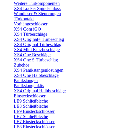
Weitere Türkomponenten
XS4 Locker Spindschloss
Wandleser & Steuerungen
Türkontakt
Vorhängeschlösser
XS4 Com iGO
XS4 Türbeschläge
XS4 Original+ Türbeschlag
XS4 Original Türbeschlag
XS4 Mini Kurzbeschläge
XS4 One Beschläge
XS4 One S Türbeschlag
Zubehör
XS4 Panikstangenlösungen
XS4 One Halbbeschläge
Panikstangen
Panikstangenkits
XS4 Original Halbbeschläge
Einsteckschlösser
LE9 Schließbleche
LE8 Schließbleche
LE9 Einsteckschlösser
LE7 Schließbleche
LE7 Einsteckschlösser
LE8 Einsteckschlösser