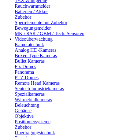
TAS Wählgeräte
Rauchwarnmelder
Batterien / Akkus
Zubehör
Sperrelemente mit Zubehör
Bewegungsmelder
MK / RSK / GBM / Tech. Sensoren
Videoüberwachung
Kameratechnik
Analog HD-Kameras
Boxed Type Kameras
Bullet Kameras
Fix Domes
Panorama
PTZ Domes
Remote Head Kameras
Sentech Industriekameras
Spezialkameras
Wärmebildkameras
Beleuchtung
Gehäuse
Objektive
Positioniersysteme
Zubehör
Übertragungstechnik