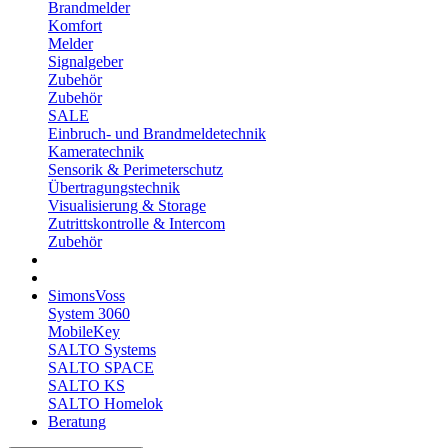
Brandmelder
Komfort
Melder
Signalgeber
Zubehör
Zubehör
SALE
Einbruch- und Brandmeldetechnik
Kameratechnik
Sensorik & Perimeterschutz
Übertragungstechnik
Visualisierung & Storage
Zutrittskontrolle & Intercom
Zubehör
SimonsVoss
System 3060
MobileKey
SALTO Systems
SALTO SPACE
SALTO KS
SALTO Homelok
Beratung