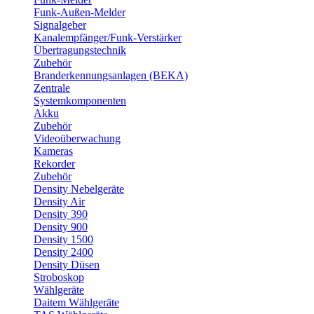
Funk-Außen-Melder
Signalgeber
Kanalempfänger/Funk-Verstärker
Übertragungstechnik
Zubehör
Branderkennungsanlagen (BEKA)
Zentrale
Systemkomponenten
Akku
Zubehör
Videoüberwachung
Kameras
Rekorder
Zubehör
Density Nebelgeräte
Density Air
Density 390
Density 900
Density 1500
Density 2400
Density Düsen
Stroboskop
Wählgeräte
Daitem Wählgeräte