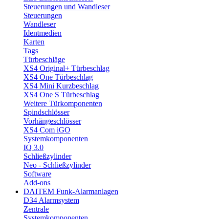
Steuerungen und Wandleser
Steuerungen
Wandleser
Identmedien
Karten
Tags
Türbeschläge
XS4 Original+ Türbeschlag
XS4 One Türbeschlag
XS4 Mini Kurzbeschlag
XS4 One S Türbeschlag
Weitere Türkomponenten
Spindschlösser
Vorhängeschlösser
XS4 Com iGO
Systemkomponenten
IQ 3.0
Schließzylinder
Neo - Schließzylinder
Software
Add-ons
DAITEM Funk-Alarmanlagen
D34 Alarmsystem
Zentrale
Systemkomponenten