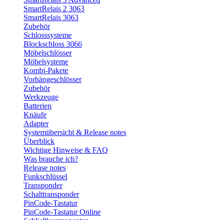
SmartRelais 2 3063
SmartRelais 3063
Zubehör
Schlosssysteme
Blockschloss 3066
Möbelschlösser
Möbelsysteme
Kombi-Pakete
Vorhängeschlösser
Zubehör
Werkzeuge
Batterien
Knäufe
Adapter
Systemübersicht & Release notes
Überblick
Wichtige Hinweise & FAQ
Was brauche ich?
Release notes
Funkschlüssel
Transponder
Schalttransponder
PinCode-Tastatur
PinCode-Tastatur Online