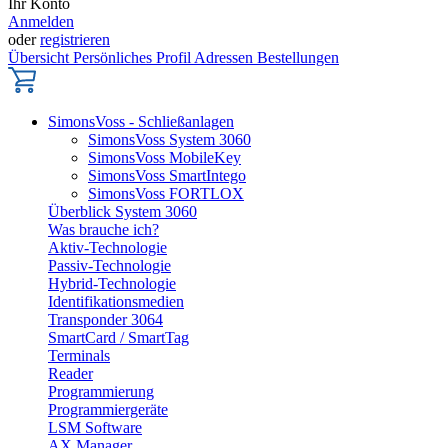
Ihr Konto
Anmelden
oder
registrieren
Übersicht
Persönliches Profil
Adressen
Bestellungen
SimonsVoss - Schließanlagen
SimonsVoss System 3060
SimonsVoss MobileKey
SimonsVoss SmartIntego
SimonsVoss FORTLOX
Überblick System 3060
Was brauche ich?
Aktiv-Technologie
Passiv-Technologie
Hybrid-Technologie
Identifikationsmedien
Transponder 3064
SmartCard / SmartTag
Terminals
Reader
Programmierung
Programmiergeräte
LSM Software
AX Manager