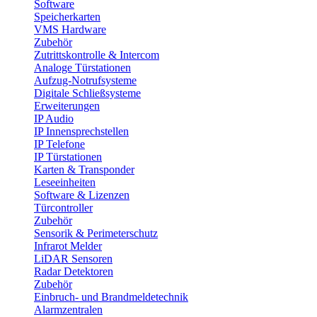
Software
Speicherkarten
VMS Hardware
Zubehör
Zutrittskontrolle & Intercom
Analoge Türstationen
Aufzug-Notrufsysteme
Digitale Schließsysteme
Erweiterungen
IP Audio
IP Innensprechstellen
IP Telefone
IP Türstationen
Karten & Transponder
Leseeinheiten
Software & Lizenzen
Türcontroller
Zubehör
Sensorik & Perimeterschutz
Infrarot Melder
LiDAR Sensoren
Radar Detektoren
Zubehör
Einbruch- und Brandmeldetechnik
Alarmzentralen