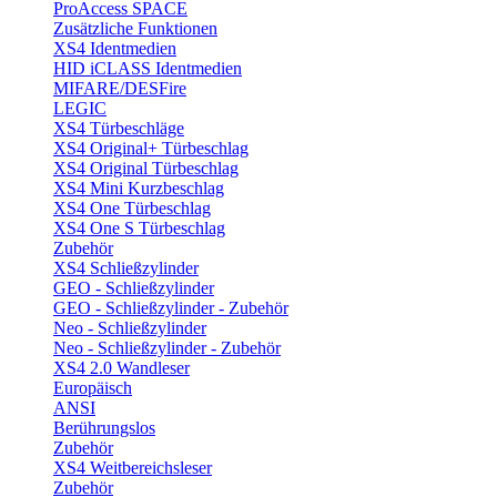
ProAccess SPACE
Zusätzliche Funktionen
XS4 Identmedien
HID iCLASS Identmedien
MIFARE/DESFire
LEGIC
XS4 Türbeschläge
XS4 Original+ Türbeschlag
XS4 Original Türbeschlag
XS4 Mini Kurzbeschlag
XS4 One Türbeschlag
XS4 One S Türbeschlag
Zubehör
XS4 Schließzylinder
GEO - Schließzylinder
GEO - Schließzylinder - Zubehör
Neo - Schließzylinder
Neo - Schließzylinder - Zubehör
XS4 2.0 Wandleser
Europäisch
ANSI
Berührungslos
Zubehör
XS4 Weitbereichsleser
Zubehör