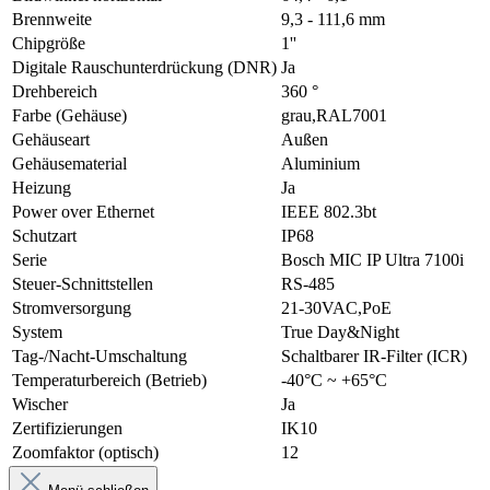
Brennweite
9,3 - 111,6 mm
Chipgröße
1''
Digitale Rauschunterdrückung (DNR)
Ja
Drehbereich
360 °
Farbe (Gehäuse)
grau,RAL7001
Gehäuseart
Außen
Gehäusematerial
Aluminium
Heizung
Ja
Power over Ethernet
IEEE 802.3bt
Schutzart
IP68
Serie
Bosch MIC IP Ultra 7100i
Steuer-Schnittstellen
RS-485
Stromversorgung
21-30VAC,PoE
System
True Day&Night
Tag-/Nacht-Umschaltung
Schaltbarer IR-Filter (ICR)
Temperaturbereich (Betrieb)
-40°C ~ +65°C
Wischer
Ja
Zertifizierungen
IK10
Zoomfaktor (optisch)
12