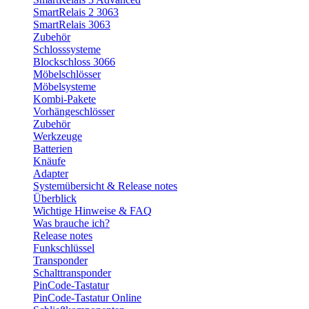
SmartRelais 2 3063
SmartRelais 3063
Zubehör
Schlosssysteme
Blockschloss 3066
Möbelschlösser
Möbelsysteme
Kombi-Pakete
Vorhängeschlösser
Zubehör
Werkzeuge
Batterien
Knäufe
Adapter
Systemübersicht & Release notes
Überblick
Wichtige Hinweise & FAQ
Was brauche ich?
Release notes
Funkschlüssel
Transponder
Schalttransponder
PinCode-Tastatur
PinCode-Tastatur Online