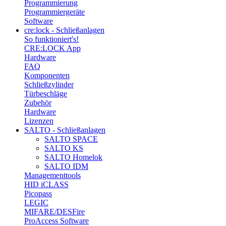
Programmierung
Programmiergeräte
Software
cre:lock - Schließanlagen
So funktioniert's!
CRE:LOCK App
Hardware
FAQ
Komponenten
Schließzylinder
Türbeschläge
Zubehör
Hardware
Lizenzen
SALTO - Schließanlagen
SALTO SPACE
SALTO KS
SALTO Homelok
SALTO IDM
Managementtools
HID iCLASS
Picopass
LEGIC
MIFARE/DESFire
ProAccess Software