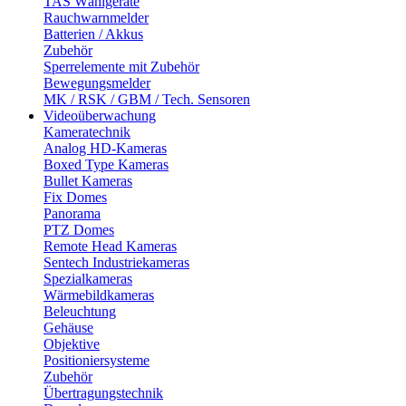
TAS Wählgeräte
Rauchwarnmelder
Batterien / Akkus
Zubehör
Sperrelemente mit Zubehör
Bewegungsmelder
MK / RSK / GBM / Tech. Sensoren
Videoüberwachung
Kameratechnik
Analog HD-Kameras
Boxed Type Kameras
Bullet Kameras
Fix Domes
Panorama
PTZ Domes
Remote Head Kameras
Sentech Industriekameras
Spezialkameras
Wärmebildkameras
Beleuchtung
Gehäuse
Objektive
Positioniersysteme
Zubehör
Übertragungstechnik