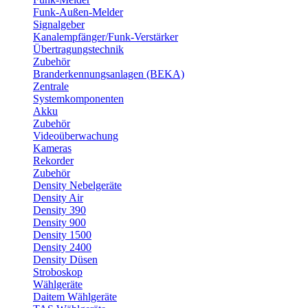
Funk-Außen-Melder
Signalgeber
Kanalempfänger/Funk-Verstärker
Übertragungstechnik
Zubehör
Branderkennungsanlagen (BEKA)
Zentrale
Systemkomponenten
Akku
Zubehör
Videoüberwachung
Kameras
Rekorder
Zubehör
Density Nebelgeräte
Density Air
Density 390
Density 900
Density 1500
Density 2400
Density Düsen
Stroboskop
Wählgeräte
Daitem Wählgeräte