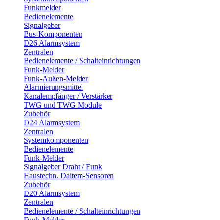
Funkmelder
Bedienelemente
Signalgeber
Bus-Komponenten
D26 Alarmsystem
Zentralen
Bedienelemente / Schalteinrichtungen
Funk-Melder
Funk-Außen-Melder
Alarmierungsmittel
Kanalempfänger / Verstärker
TWG und TWG Module
Zubehör
D24 Alarmsystem
Zentralen
Systemkomponenten
Bedienelemente
Funk-Melder
Signalgeber Draht / Funk
Haustechn. Daitem-Sensoren
Zubehör
D20 Alarmsystem
Zentralen
Bedienelemente / Schalteinrichtungen
Funk-Melder