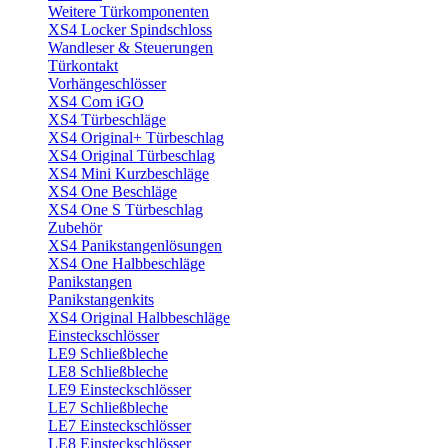
Weitere Türkomponenten
XS4 Locker Spindschloss
Wandleser & Steuerungen
Türkontakt
Vorhängeschlösser
XS4 Com iGO
XS4 Türbeschläge
XS4 Original+ Türbeschlag
XS4 Original Türbeschlag
XS4 Mini Kurzbeschläge
XS4 One Beschläge
XS4 One S Türbeschlag
Zubehör
XS4 Panikstangenlösungen
XS4 One Halbbeschläge
Panikstangen
Panikstangenkits
XS4 Original Halbbeschläge
Einsteckschlösser
LE9 Schließbleche
LE8 Schließbleche
LE9 Einsteckschlösser
LE7 Schließbleche
LE7 Einsteckschlösser
LE8 Einsteckschlösser