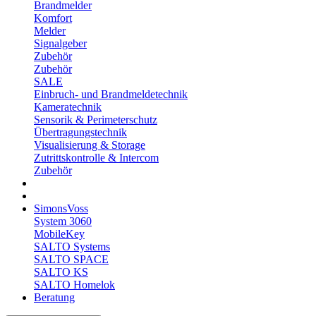
Brandmelder
Komfort
Melder
Signalgeber
Zubehör
Zubehör
SALE
Einbruch- und Brandmeldetechnik
Kameratechnik
Sensorik & Perimeterschutz
Übertragungstechnik
Visualisierung & Storage
Zutrittskontrolle & Intercom
Zubehör
SimonsVoss
System 3060
MobileKey
SALTO Systems
SALTO SPACE
SALTO KS
SALTO Homelok
Beratung