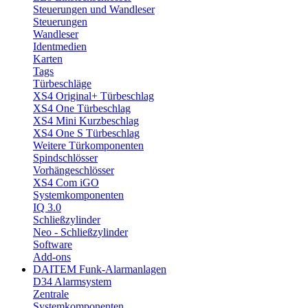
Steuerungen und Wandleser
Steuerungen
Wandleser
Identmedien
Karten
Tags
Türbeschläge
XS4 Original+ Türbeschlag
XS4 One Türbeschlag
XS4 Mini Kurzbeschlag
XS4 One S Türbeschlag
Weitere Türkomponenten
Spindschlösser
Vorhängeschlösser
XS4 Com iGO
Systemkomponenten
IQ 3.0
Schließzylinder
Neo - Schließzylinder
Software
Add-ons
DAITEM Funk-Alarmanlagen
D34 Alarmsystem
Zentrale
Systemkomponenten