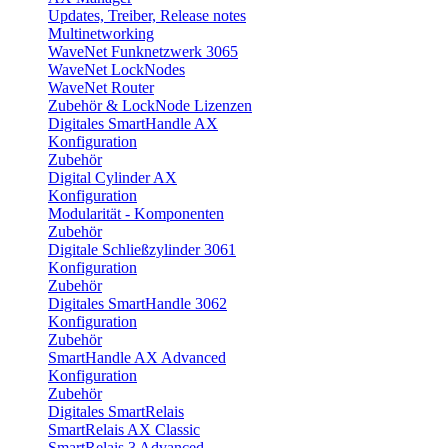
Updates, Treiber, Release notes
Multinetworking
WaveNet Funknetzwerk 3065
WaveNet LockNodes
WaveNet Router
Zubehör & LockNode Lizenzen
Digitales SmartHandle AX
Konfiguration
Zubehör
Digital Cylinder AX
Konfiguration
Modularität - Komponenten
Zubehör
Digitale Schließzylinder 3061
Konfiguration
Zubehör
Digitales SmartHandle 3062
Konfiguration
Zubehör
SmartHandle AX Advanced
Konfiguration
Zubehör
Digitales SmartRelais
SmartRelais AX Classic
SmartRelais 3 Advanced