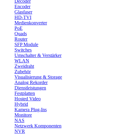
Decoder
Encoder
Glasfaser
HD-TVI
Medienkonverter
PoE
Quads
Router
SFP Module
Switches
Umschalter & Verstärker
WLAN
Zweidraht
Zubehör
Visualisierung & Storage
Analog Rekorder
Dienstleistungen
Festplatten
Hosted Video
Hybrid
Kamera Plug-Ins
Monitore
NAS
Netzwerk Komponenten
NVR