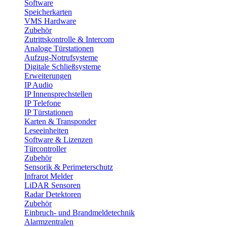
Software
Speicherkarten
VMS Hardware
Zubehör
Zutrittskontrolle & Intercom
Analoge Türstationen
Aufzug-Notrufsysteme
Digitale Schließsysteme
Erweiterungen
IP Audio
IP Innensprechstellen
IP Telefone
IP Türstationen
Karten & Transponder
Leseeinheiten
Software & Lizenzen
Türcontroller
Zubehör
Sensorik & Perimeterschutz
Infrarot Melder
LiDAR Sensoren
Radar Detektoren
Zubehör
Einbruch- und Brandmeldetechnik
Alarmzentralen