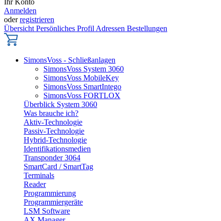
Ihr Konto
Anmelden
oder
registrieren
Übersicht
Persönliches Profil
Adressen
Bestellungen
SimonsVoss - Schließanlagen
SimonsVoss System 3060
SimonsVoss MobileKey
SimonsVoss SmartIntego
SimonsVoss FORTLOX
Überblick System 3060
Was brauche ich?
Aktiv-Technologie
Passiv-Technologie
Hybrid-Technologie
Identifikationsmedien
Transponder 3064
SmartCard / SmartTag
Terminals
Reader
Programmierung
Programmiergeräte
LSM Software
AX Manager