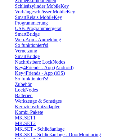
Schließkomponenten
Schließzylinder MobileKey
Vorhängeschlösser MobileKey
SmartRelais MobileKey
Programmierung
USB-Programmiergerät
SmartBridge
Web-App - Anmeldung
So funktioniert's!
Vernetzung
SmartBridge
Nachrüstbare LockNodes
Key4Friends - App (Android)
Key4Friends - App (iOS)
So funktioniert's!
Zubehör
LockNodes
Batterien
Werkzeuge & Sonstiges
Kernziehschutzadapter
Kombi-Pakete
MK.SET1
MK.SET2
MK.SET - Schließanlage
MK.SET - Schließanlage - DoorMonitoring