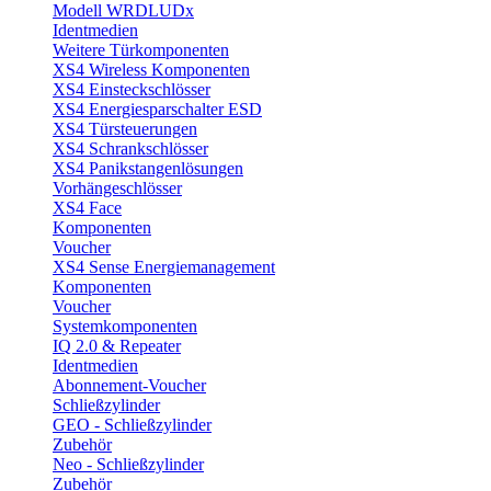
Modell WRDLUDx
Identmedien
Weitere Türkomponenten
XS4 Wireless Komponenten
XS4 Einsteckschlösser
XS4 Energiesparschalter ESD
XS4 Türsteuerungen
XS4 Schrankschlösser
XS4 Panikstangenlösungen
Vorhängeschlösser
XS4 Face
Komponenten
Voucher
XS4 Sense Energiemanagement
Komponenten
Voucher
Systemkomponenten
IQ 2.0 & Repeater
Identmedien
Abonnement-Voucher
Schließzylinder
GEO - Schließzylinder
Zubehör
Neo - Schließzylinder
Zubehör