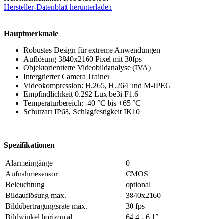
Hersteller-Datenblatt herunterladen
Hauptmerkmale
Robustes Design für extreme Anwendungen
Auflösung 3840x2160 Pixel mit 30fps
Objektorientierte Videobildanalyse (IVA)
Intergrierter Camera Trainer
Videokompression: H.265, H.264 und M-JPEG
Empfindlichkeit 0.292 Lux be3i F1.6
Temperaturbereich: -40 °C bis +65 °C
Schutzart IP68, Schlagfestigkeit IK10
Spezifikationen
Alarmeingänge
0
Aufnahmesensor
CMOS
Beleuchtung
optional
Bildauflösung max.
3840x2160
Bildübertragungsrate max.
30 fps
Bildwinkel horizontal
64,4 - 6,1°