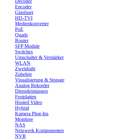
Decoder
Encoder
Glasfaser
HD-TVI
Medienkonverter
PoE
Quads
Router
SFP Module
Switches
Umschalter & Verstärker
WLAN
Zweidraht
Zubehör
Visualisierung & Storage
Analog Rekorder
Dienstleistungen
Festplatten
Hosted Video
Hybrid
Kamera Plug-Ins
Monitore
NAS
Netzwerk Komponenten
NVR