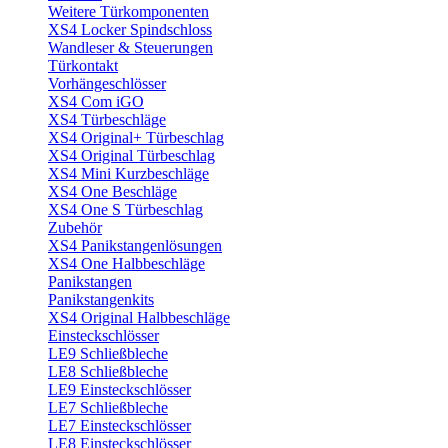
Weitere Türkomponenten
XS4 Locker Spindschloss
Wandleser & Steuerungen
Türkontakt
Vorhängeschlösser
XS4 Com iGO
XS4 Türbeschläge
XS4 Original+ Türbeschlag
XS4 Original Türbeschlag
XS4 Mini Kurzbeschläge
XS4 One Beschläge
XS4 One S Türbeschlag
Zubehör
XS4 Panikstangenlösungen
XS4 One Halbbeschläge
Panikstangen
Panikstangenkits
XS4 Original Halbbeschläge
Einsteckschlösser
LE9 Schließbleche
LE8 Schließbleche
LE9 Einsteckschlösser
LE7 Schließbleche
LE7 Einsteckschlösser
LE8 Einsteckschlösser