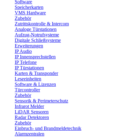
Software
Speicherkarten
VMS Hardware
Zubehör
Zutrittskontrolle & Intercom
Analoge Türstationen
Aufzug-Notrufsysteme
Digitale Schließsysteme
Erweiterungen
IP Audio
IP Innensprechstellen
IP Telefone
IP Türstationen
Karten & Transponder
Leseeinheiten
Software & Lizenzen
Türcontroller
Zubehör
Sensorik & Perimeterschutz
Infrarot Melder
LiDAR Sensoren
Radar Detektoren
Zubehör
Einbruch- und Brandmeldetechnik
Alarmzentralen