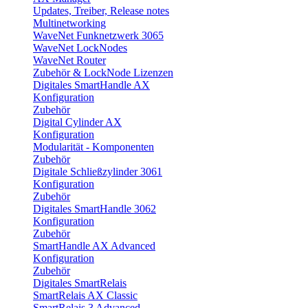
Updates, Treiber, Release notes
Multinetworking
WaveNet Funknetzwerk 3065
WaveNet LockNodes
WaveNet Router
Zubehör & LockNode Lizenzen
Digitales SmartHandle AX
Konfiguration
Zubehör
Digital Cylinder AX
Konfiguration
Modularität - Komponenten
Zubehör
Digitale Schließzylinder 3061
Konfiguration
Zubehör
Digitales SmartHandle 3062
Konfiguration
Zubehör
SmartHandle AX Advanced
Konfiguration
Zubehör
Digitales SmartRelais
SmartRelais AX Classic
SmartRelais 3 Advanced