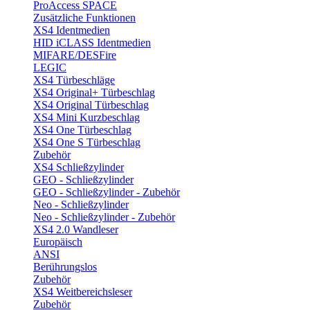
ProAccess SPACE
Zusätzliche Funktionen
XS4 Identmedien
HID iCLASS Identmedien
MIFARE/DESFire
LEGIC
XS4 Türbeschläge
XS4 Original+ Türbeschlag
XS4 Original Türbeschlag
XS4 Mini Kurzbeschlag
XS4 One Türbeschlag
XS4 One S Türbeschlag
Zubehör
XS4 Schließzylinder
GEO - Schließzylinder
GEO - Schließzylinder - Zubehör
Neo - Schließzylinder
Neo - Schließzylinder - Zubehör
XS4 2.0 Wandleser
Europäisch
ANSI
Berührungslos
Zubehör
XS4 Weitbereichsleser
Zubehör