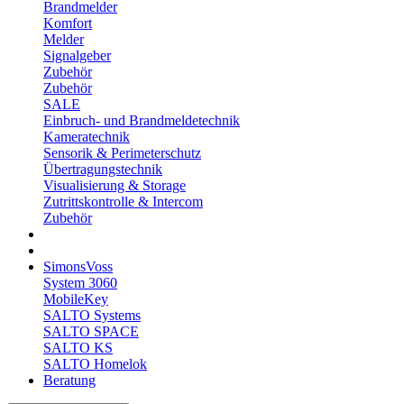
Brandmelder
Komfort
Melder
Signalgeber
Zubehör
Zubehör
SALE
Einbruch- und Brandmeldetechnik
Kameratechnik
Sensorik & Perimeterschutz
Übertragungstechnik
Visualisierung & Storage
Zutrittskontrolle & Intercom
Zubehör
SimonsVoss
System 3060
MobileKey
SALTO Systems
SALTO SPACE
SALTO KS
SALTO Homelok
Beratung