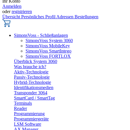
Ihr Konto
Anmelden
oder
registrieren
Übersicht
Persönliches Profil
Adressen
Bestellungen
SimonsVoss - Schließanlagen
SimonsVoss System 3060
SimonsVoss MobileKey
SimonsVoss SmartIntego
SimonsVoss FORTLOX
Überblick System 3060
Was brauche ich?
Aktiv-Technologie
Passiv-Technologie
Hybrid-Technologie
Identifikationsmedien
Transponder 3064
SmartCard / SmartTag
Terminals
Reader
Programmierung
Programmiergeräte
LSM Software
AX Manager