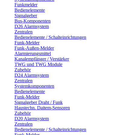
Funkmelder
Bedienelemente
Signalgeber
Bus-Komponenten
D26 Alarmsystem
Zentralen
Bedienelemente / Schalteinrichtungen
Funk-Melder
Funk-Außen-Melder
Alarmierungsmittel
Kanalempfänger / Verstärker
TWG und TWG Module
Zubehör
D24 Alarmsystem
Zentralen
Systemkomponenten
Bedienelemente
Funk-Melder
Signalgeber Draht / Funk
Haustechn. Daitem-Sensoren
Zubehör
D20 Alarmsystem
Zentralen
Bedienelemente / Schalteinrichtungen
Funk-Melder