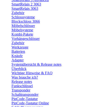
SmartRelais 2 3063
SmartRelais 3063
Zubehör
Schlosssysteme
Blockschloss 3066
Möbelschlösser
Möbelsysteme
Kombi-Pakete
Vorhängeschlösser
Zubehör
Werkzeuge
Batterien
Knäufe
Adapter
Systemübersicht & Release notes
Überblick
Wichtige Hinweise & FAQ
Was brauche ich?
Release notes
Funkschlüssel
Transponder
Schalttransponder
PinCode-Tastatur
PinCode-Tastatur Online