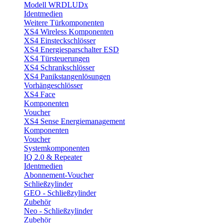
Modell WRDLUDx
Identmedien
Weitere Türkomponenten
XS4 Wireless Komponenten
XS4 Einsteckschlösser
XS4 Energiesparschalter ESD
XS4 Türsteuerungen
XS4 Schrankschlösser
XS4 Panikstangenlösungen
Vorhängeschlösser
XS4 Face
Komponenten
Voucher
XS4 Sense Energiemanagement
Komponenten
Voucher
Systemkomponenten
IQ 2.0 & Repeater
Identmedien
Abonnement-Voucher
Schließzylinder
GEO - Schließzylinder
Zubehör
Neo - Schließzylinder
Zubehör