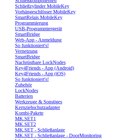
Schließkomponenten
Schließzylinder MobileKey
Vorhängeschlösser MobileKey
SmartRelais MobileKey
Programmierung
USB-Programmiergerät
SmartBridge
Web-App - Anmeldung
So funktioniert's!
Vernetzung
SmartBridge
Nachrüstbare LockNodes
Key4Friends - App (Android)
Key4Friends - App (iOS)
So funktioniert's!
Zubehör
LockNodes
Batterien
Werkzeuge & Sonstiges
Kernziehschutzadapter
Kombi-Pakete
MK.SET1
MK.SET2
MK.SET - Schließanlage
MK.SET - Schließanlage - DoorMonitoring