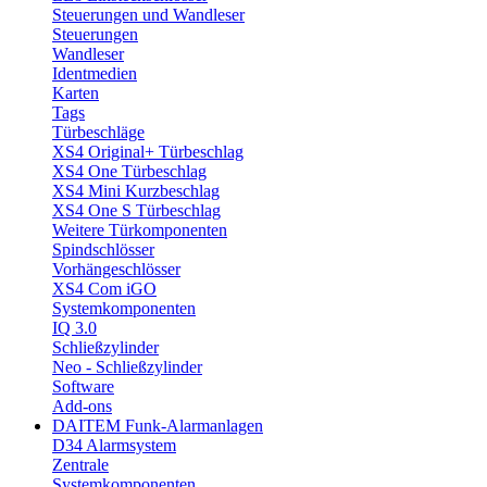
Steuerungen und Wandleser
Steuerungen
Wandleser
Identmedien
Karten
Tags
Türbeschläge
XS4 Original+ Türbeschlag
XS4 One Türbeschlag
XS4 Mini Kurzbeschlag
XS4 One S Türbeschlag
Weitere Türkomponenten
Spindschlösser
Vorhängeschlösser
XS4 Com iGO
Systemkomponenten
IQ 3.0
Schließzylinder
Neo - Schließzylinder
Software
Add-ons
DAITEM Funk-Alarmanlagen
D34 Alarmsystem
Zentrale
Systemkomponenten