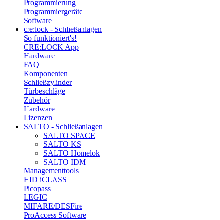
Programmierung
Programmiergeräte
Software
cre:lock - Schließanlagen
So funktioniert's!
CRE:LOCK App
Hardware
FAQ
Komponenten
Schließzylinder
Türbeschläge
Zubehör
Hardware
Lizenzen
SALTO - Schließanlagen
SALTO SPACE
SALTO KS
SALTO Homelok
SALTO IDM
Managementtools
HID iCLASS
Picopass
LEGIC
MIFARE/DESFire
ProAccess Software