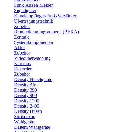
Funk-Außen-Melder
Signalgeber
Kanalempfänger/Funk-Verstärker
Übertragungstechnik
Zubehör
Branderkennungsanlagen (BEKA)
Zentrale
Systemkomponenten
Akku
Zubehör
Videoüberwachung
Kameras
Rekorder
Zubehör
Density Nebelgeräte
Density Air
Density 390
Density 900
Density 1500
Density 2400
Density Düsen
Stroboskop
Wählgeräte
Daitem Wählgeräte