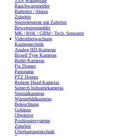
TAS Wählgeräte
Rauchwarnmelder
Batterien / Akkus
Zubehör
Sperrelemente mit Zubehör
Bewegungsmelder
MK / RSK / GBM / Tech. Sensoren
Videoüberwachung
Kameratechnik
Analog HD-Kameras
Boxed Type Kameras
Bullet Kameras
Fix Domes
Panorama
PTZ Domes
Remote Head Kameras
Sentech Industriekameras
Spezialkameras
Wärmebildkameras
Beleuchtung
Gehäuse
Objektive
Positioniersysteme
Zubehör
Übertragungstechnik