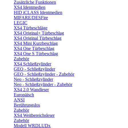
Zusätzliche Funktionen
XS4 Identmedien
HID iCLASS Identmedien
MIFARE/DESFire
LEGIC
XS4 Türbeschläge
XS4 Original+ Türbeschlag
XS4 Original Türbeschlag
XS4 Mini Kurzbeschlag
XS4 One Türbeschlag
XS4 One S Türbeschlag
Zubehör
XS4 Schließzylinder
GEO - Schließzylinder
GEO - Schließzylinder - Zubehör
Neo - Schließzylinder
Neo - Schließzylinder - Zubehör
XS4 2.0 Wandleser
Europäisch
ANSI
Berührungslos
Zubehör
XS4 Weitbereichsleser
Zubehör
Modell WRDLUDx