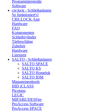
Programmiergeräte
Software
cre:lock - Schließanlagen
So funktioniert's!
CRE:LOCK App
Hardware
FAQ
Komponenten
Schließzylinder
Türbeschläge
Zubehör
Hardware
Lizenzen
SALTO - Schließanlagen
SALTO SPACE
SALTO KS
SALTO Homelok
SALTO IDM
Managementtools
HID iCLASS
Picopass
LEGIC
MIFARE/DESFire
ProAccess Software
ProAccess SPACE