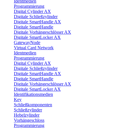
Identmedien
Programmierung
Digital Cylinder AX
Digitale Schließzylinder
Digitale SmartHandle AX
Digitale SmartHandle
Digitale Vorhängeschlösser AX
Digitale SmartLocker AX
GatewayNode
Virtual Card Network
Identmedien
Programmierung
Digital Cylinder AX
Digitale Schließzylinder
Digitale SmartHandle AX
Digitale SmartHandle
Digitale Vorhängeschlösser AX
Digitale SmartLocker AX
Identifikationsmedien
Key
Schließkomponenten
Schließzylinder
Hebelzylinder
Vorhängeschloss
Programmierung