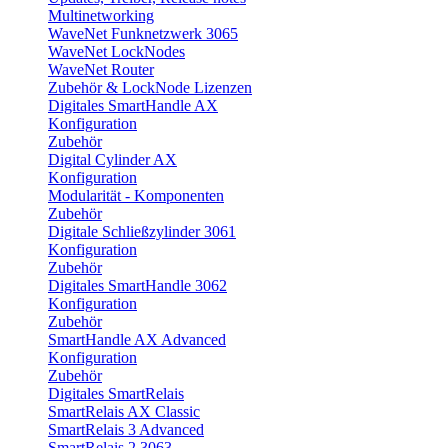
Multinetworking
WaveNet Funknetzwerk 3065
WaveNet LockNodes
WaveNet Router
Zubehör & LockNode Lizenzen
Digitales SmartHandle AX
Konfiguration
Zubehör
Digital Cylinder AX
Konfiguration
Modularität - Komponenten
Zubehör
Digitale Schließzylinder 3061
Konfiguration
Zubehör
Digitales SmartHandle 3062
Konfiguration
Zubehör
SmartHandle AX Advanced
Konfiguration
Zubehör
Digitales SmartRelais
SmartRelais AX Classic
SmartRelais 3 Advanced
SmartRelais 2 3063