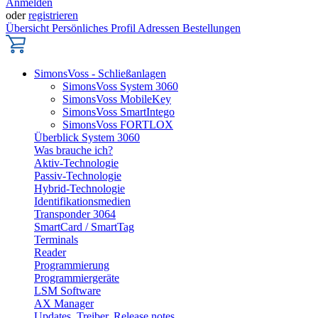
Anmelden
oder
registrieren
Übersicht
Persönliches Profil
Adressen
Bestellungen
SimonsVoss - Schließanlagen
SimonsVoss System 3060
SimonsVoss MobileKey
SimonsVoss SmartIntego
SimonsVoss FORTLOX
Überblick System 3060
Was brauche ich?
Aktiv-Technologie
Passiv-Technologie
Hybrid-Technologie
Identifikationsmedien
Transponder 3064
SmartCard / SmartTag
Terminals
Reader
Programmierung
Programmiergeräte
LSM Software
AX Manager
Updates, Treiber, Release notes