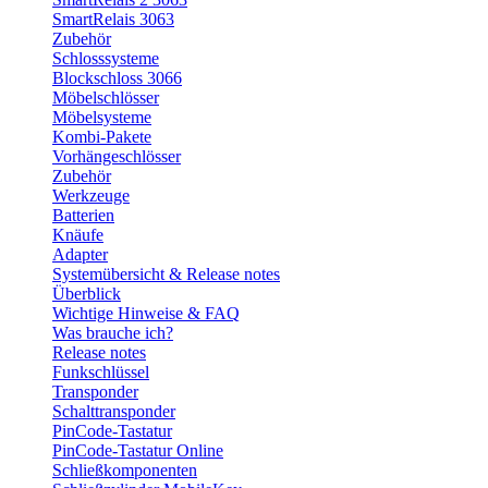
SmartRelais 3063
Zubehör
Schlosssysteme
Blockschloss 3066
Möbelschlösser
Möbelsysteme
Kombi-Pakete
Vorhängeschlösser
Zubehör
Werkzeuge
Batterien
Knäufe
Adapter
Systemübersicht & Release notes
Überblick
Wichtige Hinweise & FAQ
Was brauche ich?
Release notes
Funkschlüssel
Transponder
Schalttransponder
PinCode-Tastatur
PinCode-Tastatur Online
Schließkomponenten