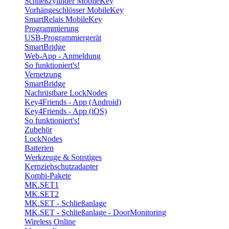
Schließzylinder MobileKey
Vorhängeschlösser MobileKey
SmartRelais MobileKey
Programmierung
USB-Programmiergerät
SmartBridge
Web-App - Anmeldung
So funktioniert's!
Vernetzung
SmartBridge
Nachrüstbare LockNodes
Key4Friends - App (Android)
Key4Friends - App (iOS)
So funktioniert's!
Zubehör
LockNodes
Batterien
Werkzeuge & Sonstiges
Kernziehschutzadapter
Kombi-Pakete
MK.SET1
MK.SET2
MK.SET - Schließanlage
MK.SET - Schließanlage - DoorMonitoring
Wireless Online