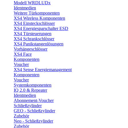
Modell WRDLUDx
Identmedien
Weitere Türkomponenten
XS4 Wireless Komponenten
XS4 Einsteckschlösser
XS4 Energiesparschalter ESD
XS4 Türsteuerungen
XS4 Schrankschlösser
XS4 Panikstangenlösungen
Vorhängeschlösser
XS4 Face
Komponenten
Voucher
XS4 Sense Energiemanagement
Komponenten
Voucher
Systemkomponenten
IQ 2.0 & Repeater
Identmedien
Abonnement-Voucher
Schließzylinder
GEO - Schließzylinder
Zubehör
Neo - Schließzylinder
Zubehör