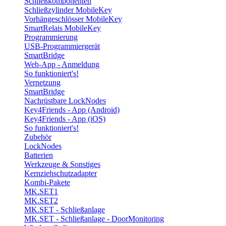
Schließkomponenten
Schließzylinder MobileKey
Vorhängeschlösser MobileKey
SmartRelais MobileKey
Programmierung
USB-Programmiergerät
SmartBridge
Web-App - Anmeldung
So funktioniert's!
Vernetzung
SmartBridge
Nachrüstbare LockNodes
Key4Friends - App (Android)
Key4Friends - App (iOS)
So funktioniert's!
Zubehör
LockNodes
Batterien
Werkzeuge & Sonstiges
Kernziehschutzadapter
Kombi-Pakete
MK.SET1
MK.SET2
MK.SET - Schließanlage
MK.SET - Schließanlage - DoorMonitoring