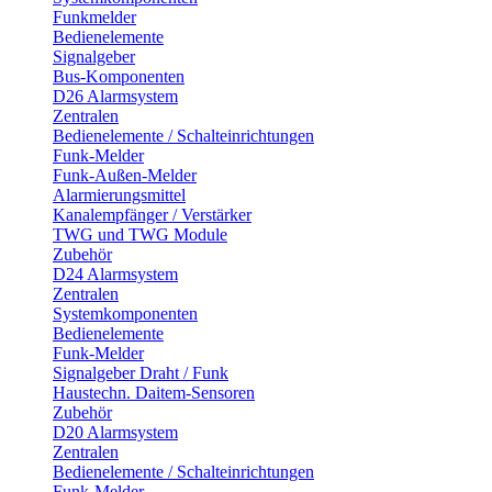
Funkmelder
Bedienelemente
Signalgeber
Bus-Komponenten
D26 Alarmsystem
Zentralen
Bedienelemente / Schalteinrichtungen
Funk-Melder
Funk-Außen-Melder
Alarmierungsmittel
Kanalempfänger / Verstärker
TWG und TWG Module
Zubehör
D24 Alarmsystem
Zentralen
Systemkomponenten
Bedienelemente
Funk-Melder
Signalgeber Draht / Funk
Haustechn. Daitem-Sensoren
Zubehör
D20 Alarmsystem
Zentralen
Bedienelemente / Schalteinrichtungen
Funk-Melder