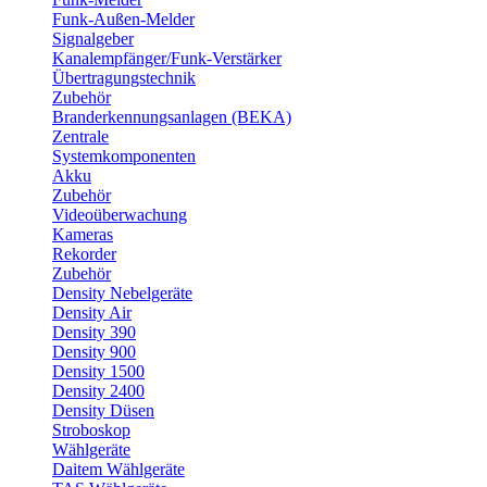
Funk-Außen-Melder
Signalgeber
Kanalempfänger/Funk-Verstärker
Übertragungstechnik
Zubehör
Branderkennungsanlagen (BEKA)
Zentrale
Systemkomponenten
Akku
Zubehör
Videoüberwachung
Kameras
Rekorder
Zubehör
Density Nebelgeräte
Density Air
Density 390
Density 900
Density 1500
Density 2400
Density Düsen
Stroboskop
Wählgeräte
Daitem Wählgeräte