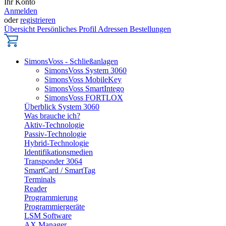
Ihr Konto
Anmelden
oder
registrieren
Übersicht
Persönliches Profil
Adressen
Bestellungen
SimonsVoss - Schließanlagen
SimonsVoss System 3060
SimonsVoss MobileKey
SimonsVoss SmartIntego
SimonsVoss FORTLOX
Überblick System 3060
Was brauche ich?
Aktiv-Technologie
Passiv-Technologie
Hybrid-Technologie
Identifikationsmedien
Transponder 3064
SmartCard / SmartTag
Terminals
Reader
Programmierung
Programmiergeräte
LSM Software
AX Manager