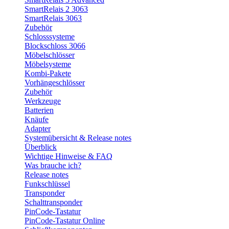
SmartRelais 2 3063
SmartRelais 3063
Zubehör
Schlosssysteme
Blockschloss 3066
Möbelschlösser
Möbelsysteme
Kombi-Pakete
Vorhängeschlösser
Zubehör
Werkzeuge
Batterien
Knäufe
Adapter
Systemübersicht & Release notes
Überblick
Wichtige Hinweise & FAQ
Was brauche ich?
Release notes
Funkschlüssel
Transponder
Schalttransponder
PinCode-Tastatur
PinCode-Tastatur Online