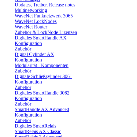
Updates, Treiber, Release notes
Multinetworking
WaveNet Funknetzwerk 3065
WaveNet LockNodes
WaveNet Router
Zubehör & LockNode Lizenzen
Digitales SmartHandle AX
Konfiguration
Zubehör
Digital Cylinder AX
Konfiguration
Modularität - Komponenten
Zubehör
Digitale Schließzylinder 3061
Konfiguration
Zubehör
Digitales SmartHandle 3062
Konfiguration
Zubehör
SmartHandle AX Advanced
Konfiguration
Zubehör
Digitales SmartRelais
SmartRelais AX Classic
SmartRelais 3 Advanced