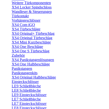
Weitere Türkomponenten
XS4 Locker Spindschloss
Wandleser & Steuerungen
Türkontakt
Vorhängeschlösser
XS4 Com iGO
XS4 Türbeschläge
XS4 Original+ Türbeschlag
XS4 Original Türbeschlag
XS4 Mini Kurzbeschläge
XS4 One Beschläge
XS4 One S Türbeschlag
Zubehör
XS4 Panikstangenlösungen
XS4 One Halbbeschläge
Panikstangen
Panikstangenkits
XS4 Original Halbbeschläge
Einsteckschlösser
LE9 Schließbleche
LE8 Schließbleche
LE9 Einsteckschlösser
LE7 Schließbleche
LE7 Einsteckschlösser
LE8 Einsteckschlösser