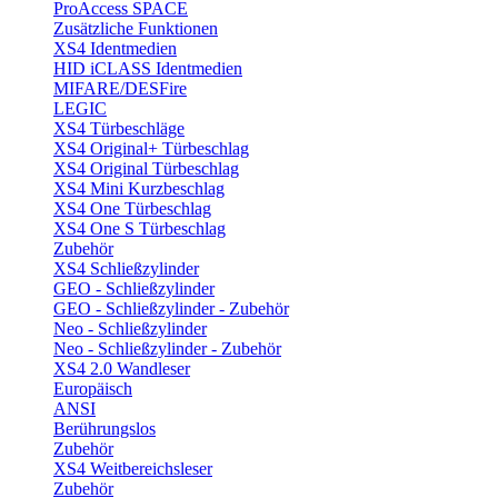
ProAccess SPACE
Zusätzliche Funktionen
XS4 Identmedien
HID iCLASS Identmedien
MIFARE/DESFire
LEGIC
XS4 Türbeschläge
XS4 Original+ Türbeschlag
XS4 Original Türbeschlag
XS4 Mini Kurzbeschlag
XS4 One Türbeschlag
XS4 One S Türbeschlag
Zubehör
XS4 Schließzylinder
GEO - Schließzylinder
GEO - Schließzylinder - Zubehör
Neo - Schließzylinder
Neo - Schließzylinder - Zubehör
XS4 2.0 Wandleser
Europäisch
ANSI
Berührungslos
Zubehör
XS4 Weitbereichsleser
Zubehör