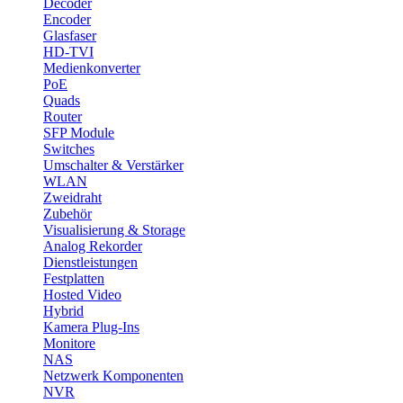
Decoder
Encoder
Glasfaser
HD-TVI
Medienkonverter
PoE
Quads
Router
SFP Module
Switches
Umschalter & Verstärker
WLAN
Zweidraht
Zubehör
Visualisierung & Storage
Analog Rekorder
Dienstleistungen
Festplatten
Hosted Video
Hybrid
Kamera Plug-Ins
Monitore
NAS
Netzwerk Komponenten
NVR