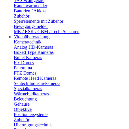
TAS Wählgeräte
Rauchwarnmelder
Batterien / Akkus
Zubehör
Sperrelemente mit Zubehör
Bewegungsmelder
MK / RSK / GBM / Tech. Sensoren
Videoüberwachung
Kameratechnik
Analog HD-Kameras
Boxed Type Kameras
Bullet Kameras
Fix Domes
Panorama
PTZ Domes
Remote Head Kameras
Sentech Industriekameras
Spezialkameras
Wärmebildkameras
Beleuchtung
Gehäuse
Objektive
Positioniersysteme
Zubehör
Übertragungstechnik