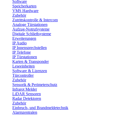
Software
Speicherkarten
VMS Hardware
Zubehör
Zutrittskontrolle & Intercom
Analoge Türstationen
Aufzug-Notrufsysteme
Digitale Schließsysteme
Erweiterungen
IP Audio
IP Innensprechstellen
IP Telefone
IP Türstationen
Karten & Transponder
Leseeinheiten
Software & Lizenzen
Türcontroller
Zubehör
Sensorik & Perimeterschutz
Infrarot Melder
LiDAR Sensoren
Radar Detektoren
Zubehör
Einbruch- und Brandmeldetechnik
Alarmzentralen