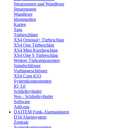
Steuerungen und Wandleser
Steuerungen
Wandleser
Identmedien
Karten
Tags
Türbeschläge
XS4 Original+ Türbeschlag
XS4 One Türbeschlag
XS4 Mini Kurzbeschlag
XS4 One S Türbeschlag
Weitere Türkomponenten
Spindschlösser
Vorhängeschlösser
XS4 Com iGO
Systemkomponenten
IQ 3.0
Schließzylinder
Neo - Schließzylinder
Software
Add-ons
DAITEM Funk-Alarmanlagen
D34 Alarmsystem
Zentrale
Systemkomponenten