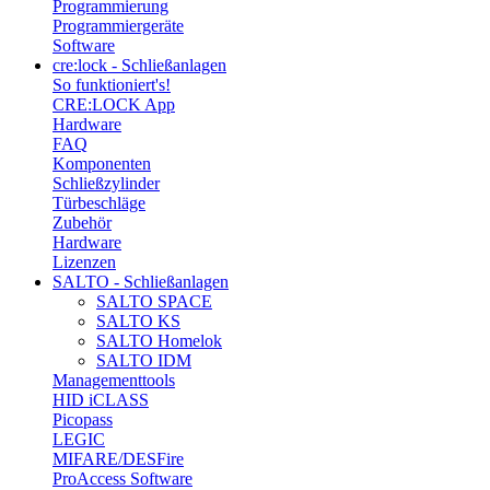
Programmierung
Programmiergeräte
Software
cre:lock - Schließanlagen
So funktioniert's!
CRE:LOCK App
Hardware
FAQ
Komponenten
Schließzylinder
Türbeschläge
Zubehör
Hardware
Lizenzen
SALTO - Schließanlagen
SALTO SPACE
SALTO KS
SALTO Homelok
SALTO IDM
Managementtools
HID iCLASS
Picopass
LEGIC
MIFARE/DESFire
ProAccess Software