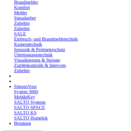
Brandmelder
Komfort
Melder
Signalgeber
Zubehör
Zubehör
SALE
Einbruch- und Brandmeldetechnik
Kameratechnik
Sensorik & Perimeterschutz
Übertragungstechnik
Visualisierung & Storage
Zutrittskontrolle & Intercom
Zubehör
SimonsVoss
System 3060
MobileKey
SALTO Systems
SALTO SPACE
SALTO KS
SALTO Homelok
Beratung