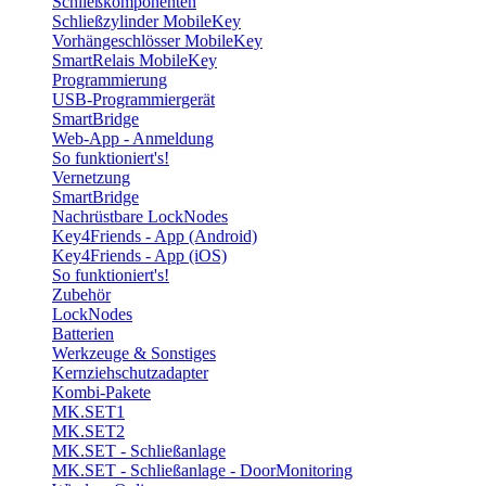
Schließkomponenten
Schließzylinder MobileKey
Vorhängeschlösser MobileKey
SmartRelais MobileKey
Programmierung
USB-Programmiergerät
SmartBridge
Web-App - Anmeldung
So funktioniert's!
Vernetzung
SmartBridge
Nachrüstbare LockNodes
Key4Friends - App (Android)
Key4Friends - App (iOS)
So funktioniert's!
Zubehör
LockNodes
Batterien
Werkzeuge & Sonstiges
Kernziehschutzadapter
Kombi-Pakete
MK.SET1
MK.SET2
MK.SET - Schließanlage
MK.SET - Schließanlage - DoorMonitoring