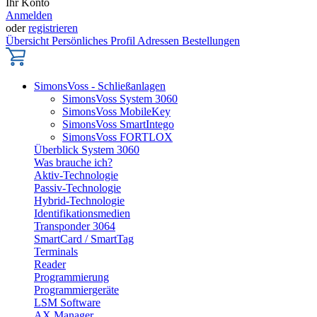
Ihr Konto
Anmelden
oder
registrieren
Übersicht
Persönliches Profil
Adressen
Bestellungen
SimonsVoss - Schließanlagen
SimonsVoss System 3060
SimonsVoss MobileKey
SimonsVoss SmartIntego
SimonsVoss FORTLOX
Überblick System 3060
Was brauche ich?
Aktiv-Technologie
Passiv-Technologie
Hybrid-Technologie
Identifikationsmedien
Transponder 3064
SmartCard / SmartTag
Terminals
Reader
Programmierung
Programmiergeräte
LSM Software
AX Manager