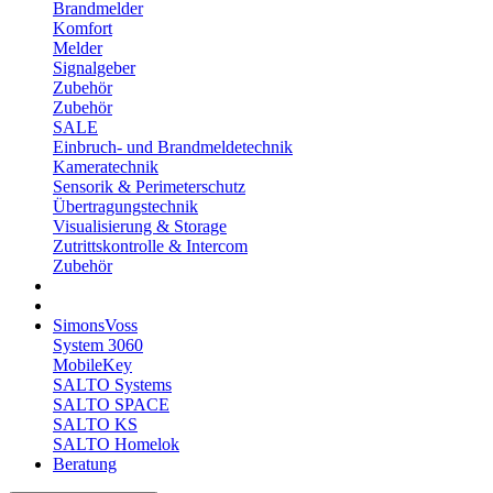
Brandmelder
Komfort
Melder
Signalgeber
Zubehör
Zubehör
SALE
Einbruch- und Brandmeldetechnik
Kameratechnik
Sensorik & Perimeterschutz
Übertragungstechnik
Visualisierung & Storage
Zutrittskontrolle & Intercom
Zubehör
SimonsVoss
System 3060
MobileKey
SALTO Systems
SALTO SPACE
SALTO KS
SALTO Homelok
Beratung