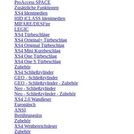
ProAccess SPACE
Zusätzliche Funktionen
XS4 Identmedien
HID iCLASS Identmedien
MIFARE/DESFire
LEGIC
XS4 Türbeschläge
XS4 Original+ Türbeschlag
XS4 Original Türbeschlag
XS4 Mini Kurzbeschlag
XS4 One Türbeschlag
XS4 One S Türbeschlag
Zubehör
XS4 Schließzylinder
GEO - Schließzylinder
GEO - Schließzylinder - Zubehör
Neo - Schließzylinder
Neo - Schließzylinder - Zubehör
XS4 2.0 Wandleser
Europäisch
ANSI
Berührungslos
Zubehör
XS4 Weitbereichsleser
Zubehör