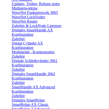
Updates, Treiber, Release notes
Multinetworking
WaveNet Funknetzwerk 3065
WaveNet LockNodes
WaveNet Router
Zubehör & LockNode Lizenzen
Digitales SmartHandle AX
Konfiguration
Zubehör
Digital Cylinder AX
Konfiguration
Modularität - Komponenten
Zubehör
Digitale Schließzylinder 3061
Konfiguration
Zubehör
Digitales SmartHandle 3062
Konfiguration
Zubehör
SmartHandle AX Advanced
Konfiguration
Zubehör
Digitales SmartRelais
SmartRelais AX Classic
SmartRelais 3 Advanced