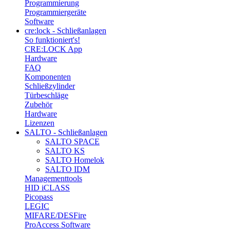
Programmierung
Programmiergeräte
Software
cre:lock - Schließanlagen
So funktioniert's!
CRE:LOCK App
Hardware
FAQ
Komponenten
Schließzylinder
Türbeschläge
Zubehör
Hardware
Lizenzen
SALTO - Schließanlagen
SALTO SPACE
SALTO KS
SALTO Homelok
SALTO IDM
Managementtools
HID iCLASS
Picopass
LEGIC
MIFARE/DESFire
ProAccess Software