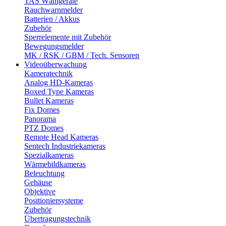
TAS Wählgeräte
Rauchwarnmelder
Batterien / Akkus
Zubehör
Sperrelemente mit Zubehör
Bewegungsmelder
MK / RSK / GBM / Tech. Sensoren
Videoüberwachung
Kameratechnik
Analog HD-Kameras
Boxed Type Kameras
Bullet Kameras
Fix Domes
Panorama
PTZ Domes
Remote Head Kameras
Sentech Industriekameras
Spezialkameras
Wärmebildkameras
Beleuchtung
Gehäuse
Objektive
Positioniersysteme
Zubehör
Übertragungstechnik