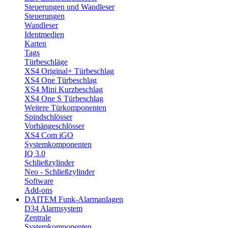
Steuerungen und Wandleser
Steuerungen
Wandleser
Identmedien
Karten
Tags
Türbeschläge
XS4 Original+ Türbeschlag
XS4 One Türbeschlag
XS4 Mini Kurzbeschlag
XS4 One S Türbeschlag
Weitere Türkomponenten
Spindschlösser
Vorhängeschlösser
XS4 Com iGO
Systemkomponenten
IQ 3.0
Schließzylinder
Neo - Schließzylinder
Software
Add-ons
DAITEM Funk-Alarmanlagen
D34 Alarmsystem
Zentrale
Systemkomponenten