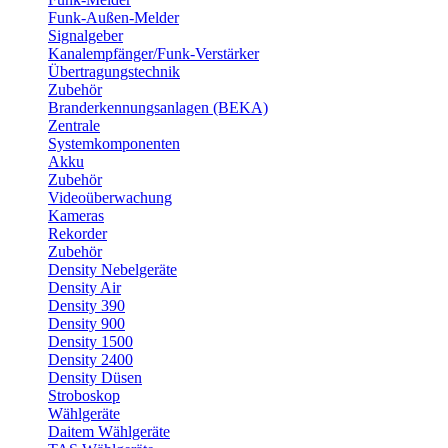
Funk-Außen-Melder
Signalgeber
Kanalempfänger/Funk-Verstärker
Übertragungstechnik
Zubehör
Branderkennungsanlagen (BEKA)
Zentrale
Systemkomponenten
Akku
Zubehör
Videoüberwachung
Kameras
Rekorder
Zubehör
Density Nebelgeräte
Density Air
Density 390
Density 900
Density 1500
Density 2400
Density Düsen
Stroboskop
Wählgeräte
Daitem Wählgeräte