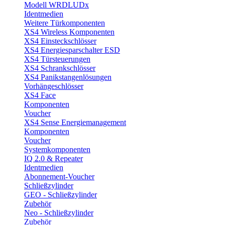
Modell WRDLUDx
Identmedien
Weitere Türkomponenten
XS4 Wireless Komponenten
XS4 Einsteckschlösser
XS4 Energiesparschalter ESD
XS4 Türsteuerungen
XS4 Schrankschlösser
XS4 Panikstangenlösungen
Vorhängeschlösser
XS4 Face
Komponenten
Voucher
XS4 Sense Energiemanagement
Komponenten
Voucher
Systemkomponenten
IQ 2.0 & Repeater
Identmedien
Abonnement-Voucher
Schließzylinder
GEO - Schließzylinder
Zubehör
Neo - Schließzylinder
Zubehör