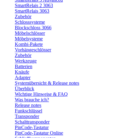
SmartRelais 2 3063
SmartRelais 3063
Zubehör
Schlosssysteme
Blockschloss 3066
Möbelschlösser
Möbelsysteme
Kombi-Pakete
Vorhängeschlösser
Zubehör
Werkzeuge
Batterien
Knäufe
Adapter
Systemübersicht & Release notes
Überblick
Wichtige Hinweise & FAQ
Was brauche ich?
Release notes
Funkschlüssel
Transponder
Schalttransponder
PinCode-Tastatur
PinCode-Tastatur Online