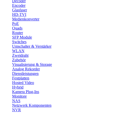
Decoder
Encoder
Glasfaser
HD-TVI
Medienkonverter
PoE
Quads
Router
SFP Module
Switches
Umschalter & Verstärker
WLAN
Zweidraht
Zubehör
Visualisierung & Storage
Analog Rekorder
Dienstleistungen
Festplatten
Hosted Video
Hybrid
Kamera Plug-Ins
Monitore
NAS
Netzwerk Komponenten
NVR