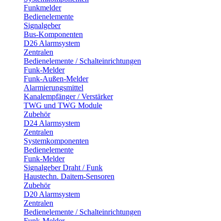
Funkmelder
Bedienelemente
Signalgeber
Bus-Komponenten
D26 Alarmsystem
Zentralen
Bedienelemente / Schalteinrichtungen
Funk-Melder
Funk-Außen-Melder
Alarmierungsmittel
Kanalempfänger / Verstärker
TWG und TWG Module
Zubehör
D24 Alarmsystem
Zentralen
Systemkomponenten
Bedienelemente
Funk-Melder
Signalgeber Draht / Funk
Haustechn. Daitem-Sensoren
Zubehör
D20 Alarmsystem
Zentralen
Bedienelemente / Schalteinrichtungen
Funk-Melder