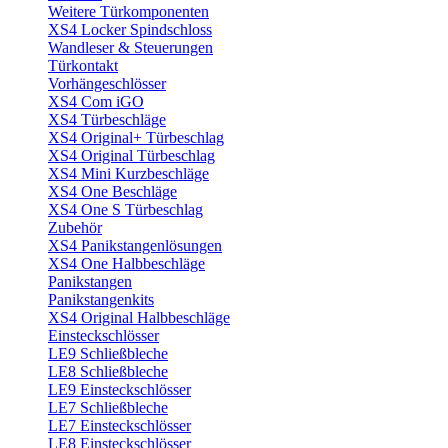
Weitere Türkomponenten
XS4 Locker Spindschloss
Wandleser & Steuerungen
Türkontakt
Vorhängeschlösser
XS4 Com iGO
XS4 Türbeschläge
XS4 Original+ Türbeschlag
XS4 Original Türbeschlag
XS4 Mini Kurzbeschläge
XS4 One Beschläge
XS4 One S Türbeschlag
Zubehör
XS4 Panikstangenlösungen
XS4 One Halbbeschläge
Panikstangen
Panikstangenkits
XS4 Original Halbbeschläge
Einsteckschlösser
LE9 Schließbleche
LE8 Schließbleche
LE9 Einsteckschlösser
LE7 Schließbleche
LE7 Einsteckschlösser
LE8 Einsteckschlösser