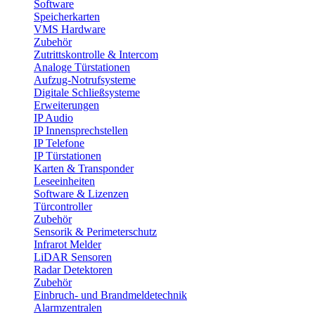
Software
Speicherkarten
VMS Hardware
Zubehör
Zutrittskontrolle & Intercom
Analoge Türstationen
Aufzug-Notrufsysteme
Digitale Schließsysteme
Erweiterungen
IP Audio
IP Innensprechstellen
IP Telefone
IP Türstationen
Karten & Transponder
Leseeinheiten
Software & Lizenzen
Türcontroller
Zubehör
Sensorik & Perimeterschutz
Infrarot Melder
LiDAR Sensoren
Radar Detektoren
Zubehör
Einbruch- und Brandmeldetechnik
Alarmzentralen