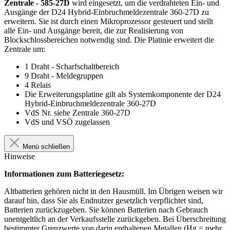
Zentrale - 585-27D
wird eingesetzt, um die verdrahteten Ein- und
Ausgänge der D24 Hybrid-Einbruchmeldezentrale 360-27D zu
erweitern. Sie ist durch einen Mikroprozessor gesteuert und stellt
alle Ein- und Ausgänge bereit, die zur Realisierung von
Blockschlossbereichen notwendig sind. Die Platinie erweitert die
Zentrale um:
1 Draht - Scharfschaltbereich
9 Draht - Meldegruppen
4 Relais
Die Erweiterungsplatine gilt als Systemkomponente der D24
Hybrid-Einbruchmeldezentrale 360-27D
VdS Nr. siehe Zentrale 360-27D
VdS und VSÖ zugelassen
Menü schließen
Hinweise
Informationen zum Batteriegesetz:
Altbatterien gehören nicht in den Hausmüll. Im Übrigen weisen wir
darauf hin, dass Sie als Endnutzer gesetzlich verpflichtet sind,
Batterien zurückzugeben. Sie können Batterien nach Gebrauch
unentgeltlich an der Verkaufsstelle zurückgeben. Bei Überschreitung
bestimmter Grenzwerte von darin enthaltenen Metallen (Hg = mehr