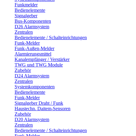
Funkmelder
Bedienelemente
Signalgeber
Bus-Komponenten
D26 Alarmsystem
Zentralen
Bedienelemente / Schalteinrichtungen
Funk-Melder
Funk-Außen-Melder
Alarmierungsmittel
Kanalempfänger / Verstärker
TWG und TWG Module
Zubehör
D24 Alarmsystem
Zentralen
Systemkomponenten
Bedienelemente
Funk-Melder
Signalgeber Draht / Funk
Haustechn. Daitem-Sensoren
Zubehör
D20 Alarmsystem
Zentralen
Bedienelemente / Schalteinrichtungen
Funk-Melder