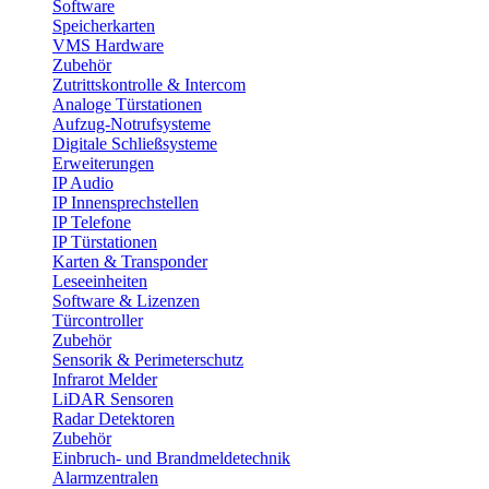
Software
Speicherkarten
VMS Hardware
Zubehör
Zutrittskontrolle & Intercom
Analoge Türstationen
Aufzug-Notrufsysteme
Digitale Schließsysteme
Erweiterungen
IP Audio
IP Innensprechstellen
IP Telefone
IP Türstationen
Karten & Transponder
Leseeinheiten
Software & Lizenzen
Türcontroller
Zubehör
Sensorik & Perimeterschutz
Infrarot Melder
LiDAR Sensoren
Radar Detektoren
Zubehör
Einbruch- und Brandmeldetechnik
Alarmzentralen