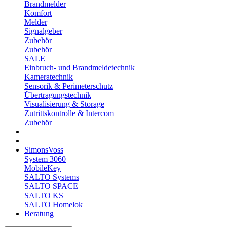
Brandmelder
Komfort
Melder
Signalgeber
Zubehör
Zubehör
SALE
Einbruch- und Brandmeldetechnik
Kameratechnik
Sensorik & Perimeterschutz
Übertragungstechnik
Visualisierung & Storage
Zutrittskontrolle & Intercom
Zubehör
SimonsVoss
System 3060
MobileKey
SALTO Systems
SALTO SPACE
SALTO KS
SALTO Homelok
Beratung