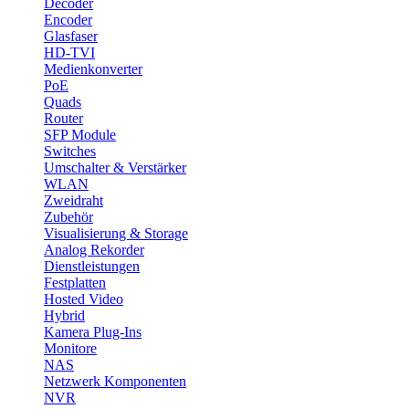
Decoder
Encoder
Glasfaser
HD-TVI
Medienkonverter
PoE
Quads
Router
SFP Module
Switches
Umschalter & Verstärker
WLAN
Zweidraht
Zubehör
Visualisierung & Storage
Analog Rekorder
Dienstleistungen
Festplatten
Hosted Video
Hybrid
Kamera Plug-Ins
Monitore
NAS
Netzwerk Komponenten
NVR