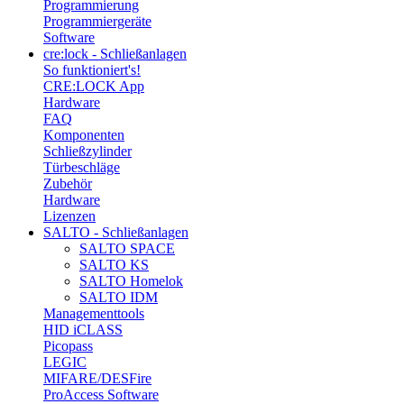
Programmierung
Programmiergeräte
Software
cre:lock - Schließanlagen
So funktioniert's!
CRE:LOCK App
Hardware
FAQ
Komponenten
Schließzylinder
Türbeschläge
Zubehör
Hardware
Lizenzen
SALTO - Schließanlagen
SALTO SPACE
SALTO KS
SALTO Homelok
SALTO IDM
Managementtools
HID iCLASS
Picopass
LEGIC
MIFARE/DESFire
ProAccess Software