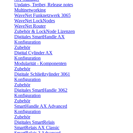
Updates, Treiber, Release notes
Multinetworking
WaveNet Funknetzwerk 3065
WaveNet LockNodes
WaveNet Router
Zubehör & LockNode Lizenzen
Digitales SmartHandle AX
Konfiguration
Zubehör
Digital Cylinder AX
Konfiguration
Modularität - Komponenten
Zubehör
Digitale Schließzylinder 3061
Konfiguration
Zubehör
Digitales SmartHandle 3062
Konfiguration
Zubehör
SmartHandle AX Advanced
Konfiguration
Zubehör
Digitales SmartRelais
SmartRelais AX Classic
SmartRelais 3 Advanced