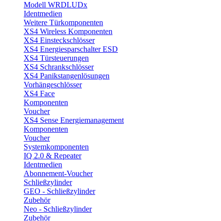
Modell WRDLUDx
Identmedien
Weitere Türkomponenten
XS4 Wireless Komponenten
XS4 Einsteckschlösser
XS4 Energiesparschalter ESD
XS4 Türsteuerungen
XS4 Schrankschlösser
XS4 Panikstangenlösungen
Vorhängeschlösser
XS4 Face
Komponenten
Voucher
XS4 Sense Energiemanagement
Komponenten
Voucher
Systemkomponenten
IQ 2.0 & Repeater
Identmedien
Abonnement-Voucher
Schließzylinder
GEO - Schließzylinder
Zubehör
Neo - Schließzylinder
Zubehör