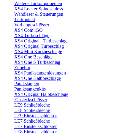
Weitere Türkomponenten
XS4 Locker Spindschloss
Wandleser & Steuerungen
Türkontakt
Vorhängeschlösser
XS4 Com iGO
XS4 Türbeschläge
XS4 Original+ Türbeschlag
XS4 Original Türbeschlag
XS4 Mini Kurzbeschläge
XS4 One Beschläge
XS4 One S Türbeschlag
Zubehör
XS4 Panikstangenlösungen
XS4 One Halbbeschläge
Panikstangen
Panikstangenkits
XS4 Original Halbbeschläge
Einsteckschlösser
LE9 Schließbleche
LE8 Schließbleche
LE9 Einsteckschlösser
LE7 Schließbleche
LE7 Einsteckschlösser
LE8 Einsteckschlösser