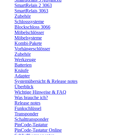
SmartRelais 2 3063
SmartRelais 3063
Zubehör
Schlosssysteme
Blockschloss 3066
Möbelschlösser
Möbelsysteme
Kombi-Pakete
Vorhängeschlösser
Zubehör
Werkzeuge
Batterien
Knäufe
Adapter
Systemübersicht & Release notes
Überblick
Wichtige Hinweise & FAQ
Was brauche ich?
Release notes
Funkschlüssel
Transponder
Schalttransponder
PinCode-Tastatur
PinCode-Tastatur Online