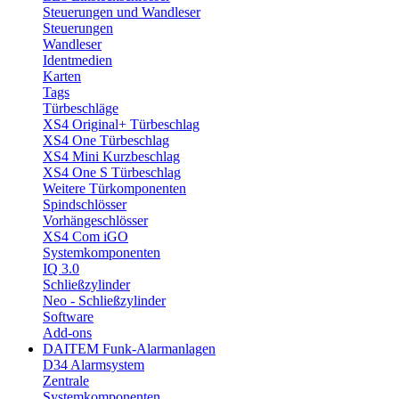
Steuerungen und Wandleser
Steuerungen
Wandleser
Identmedien
Karten
Tags
Türbeschläge
XS4 Original+ Türbeschlag
XS4 One Türbeschlag
XS4 Mini Kurzbeschlag
XS4 One S Türbeschlag
Weitere Türkomponenten
Spindschlösser
Vorhängeschlösser
XS4 Com iGO
Systemkomponenten
IQ 3.0
Schließzylinder
Neo - Schließzylinder
Software
Add-ons
DAITEM Funk-Alarmanlagen
D34 Alarmsystem
Zentrale
Systemkomponenten