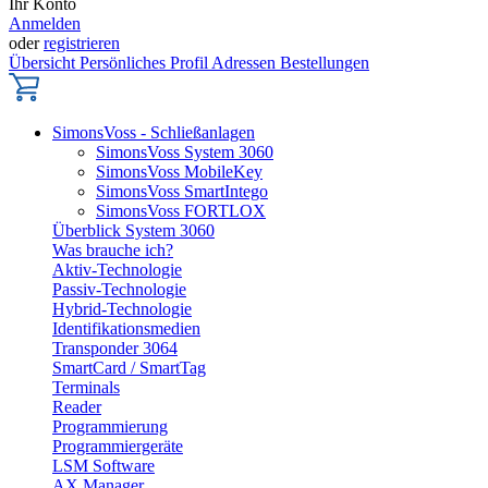
Ihr Konto
Anmelden
oder
registrieren
Übersicht
Persönliches Profil
Adressen
Bestellungen
SimonsVoss - Schließanlagen
SimonsVoss System 3060
SimonsVoss MobileKey
SimonsVoss SmartIntego
SimonsVoss FORTLOX
Überblick System 3060
Was brauche ich?
Aktiv-Technologie
Passiv-Technologie
Hybrid-Technologie
Identifikationsmedien
Transponder 3064
SmartCard / SmartTag
Terminals
Reader
Programmierung
Programmiergeräte
LSM Software
AX Manager