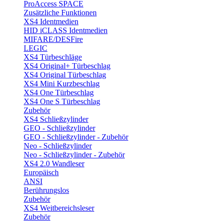
ProAccess SPACE
Zusätzliche Funktionen
XS4 Identmedien
HID iCLASS Identmedien
MIFARE/DESFire
LEGIC
XS4 Türbeschläge
XS4 Original+ Türbeschlag
XS4 Original Türbeschlag
XS4 Mini Kurzbeschlag
XS4 One Türbeschlag
XS4 One S Türbeschlag
Zubehör
XS4 Schließzylinder
GEO - Schließzylinder
GEO - Schließzylinder - Zubehör
Neo - Schließzylinder
Neo - Schließzylinder - Zubehör
XS4 2.0 Wandleser
Europäisch
ANSI
Berührungslos
Zubehör
XS4 Weitbereichsleser
Zubehör