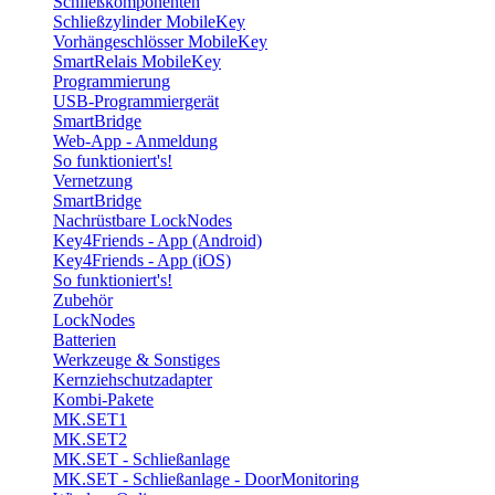
Schließkomponenten
Schließzylinder MobileKey
Vorhängeschlösser MobileKey
SmartRelais MobileKey
Programmierung
USB-Programmiergerät
SmartBridge
Web-App - Anmeldung
So funktioniert's!
Vernetzung
SmartBridge
Nachrüstbare LockNodes
Key4Friends - App (Android)
Key4Friends - App (iOS)
So funktioniert's!
Zubehör
LockNodes
Batterien
Werkzeuge & Sonstiges
Kernziehschutzadapter
Kombi-Pakete
MK.SET1
MK.SET2
MK.SET - Schließanlage
MK.SET - Schließanlage - DoorMonitoring