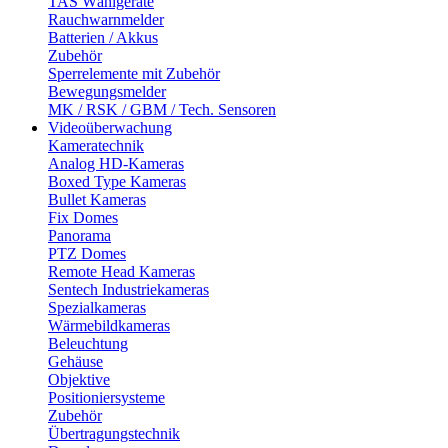
TAS Wählgeräte
Rauchwarnmelder
Batterien / Akkus
Zubehör
Sperrelemente mit Zubehör
Bewegungsmelder
MK / RSK / GBM / Tech. Sensoren
Videoüberwachung
Kameratechnik
Analog HD-Kameras
Boxed Type Kameras
Bullet Kameras
Fix Domes
Panorama
PTZ Domes
Remote Head Kameras
Sentech Industriekameras
Spezialkameras
Wärmebildkameras
Beleuchtung
Gehäuse
Objektive
Positioniersysteme
Zubehör
Übertragungstechnik