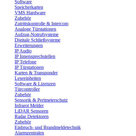
Software
Speicherkarten
VMS Hardware
Zubehör
Zutrittskontrolle & Intercom
Analoge Türstationen
Aufzug-Notrufsysteme
Digitale Schließsysteme
Erweiterungen
IP Audio
IP Innensprechstellen
IP Telefone
IP Türstationen
Karten & Transponder
Leseeinheiten
Software & Lizenzen
Türcontroller
Zubehör
Sensorik & Perimeterschutz
Infrarot Melder
LiDAR Sensoren
Radar Detektoren
Zubehör
Einbruch- und Brandmeldetechnik
Alarmzentralen