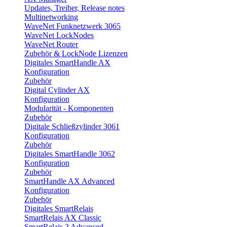
Updates, Treiber, Release notes
Multinetworking
WaveNet Funknetzwerk 3065
WaveNet LockNodes
WaveNet Router
Zubehör & LockNode Lizenzen
Digitales SmartHandle AX
Konfiguration
Zubehör
Digital Cylinder AX
Konfiguration
Modularität - Komponenten
Zubehör
Digitale Schließzylinder 3061
Konfiguration
Zubehör
Digitales SmartHandle 3062
Konfiguration
Zubehör
SmartHandle AX Advanced
Konfiguration
Zubehör
Digitales SmartRelais
SmartRelais AX Classic
SmartRelais 3 Advanced