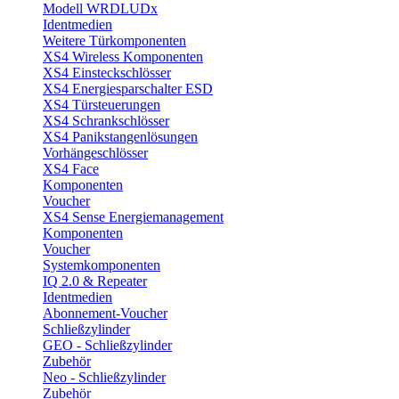
Modell WRDLUDx
Identmedien
Weitere Türkomponenten
XS4 Wireless Komponenten
XS4 Einsteckschlösser
XS4 Energiesparschalter ESD
XS4 Türsteuerungen
XS4 Schrankschlösser
XS4 Panikstangenlösungen
Vorhängeschlösser
XS4 Face
Komponenten
Voucher
XS4 Sense Energiemanagement
Komponenten
Voucher
Systemkomponenten
IQ 2.0 & Repeater
Identmedien
Abonnement-Voucher
Schließzylinder
GEO - Schließzylinder
Zubehör
Neo - Schließzylinder
Zubehör