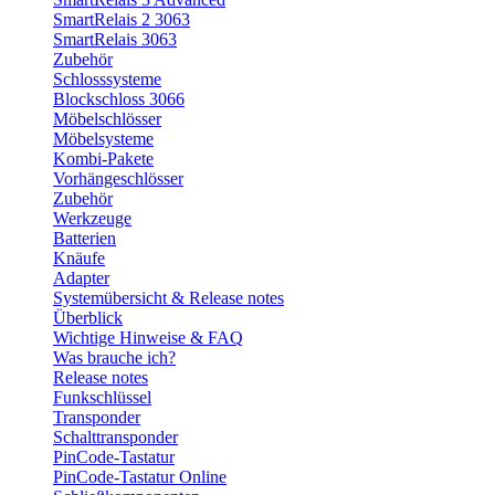
SmartRelais 2 3063
SmartRelais 3063
Zubehör
Schlosssysteme
Blockschloss 3066
Möbelschlösser
Möbelsysteme
Kombi-Pakete
Vorhängeschlösser
Zubehör
Werkzeuge
Batterien
Knäufe
Adapter
Systemübersicht & Release notes
Überblick
Wichtige Hinweise & FAQ
Was brauche ich?
Release notes
Funkschlüssel
Transponder
Schalttransponder
PinCode-Tastatur
PinCode-Tastatur Online