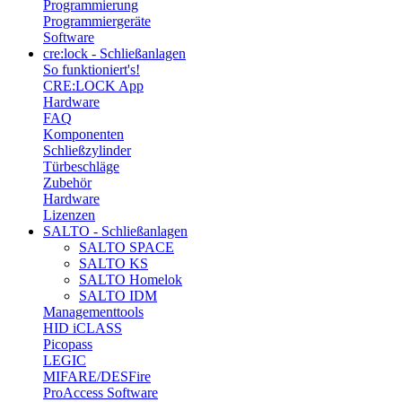
Programmierung
Programmiergeräte
Software
cre:lock - Schließanlagen
So funktioniert's!
CRE:LOCK App
Hardware
FAQ
Komponenten
Schließzylinder
Türbeschläge
Zubehör
Hardware
Lizenzen
SALTO - Schließanlagen
SALTO SPACE
SALTO KS
SALTO Homelok
SALTO IDM
Managementtools
HID iCLASS
Picopass
LEGIC
MIFARE/DESFire
ProAccess Software