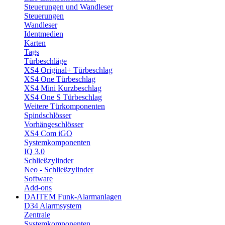
Steuerungen und Wandleser
Steuerungen
Wandleser
Identmedien
Karten
Tags
Türbeschläge
XS4 Original+ Türbeschlag
XS4 One Türbeschlag
XS4 Mini Kurzbeschlag
XS4 One S Türbeschlag
Weitere Türkomponenten
Spindschlösser
Vorhängeschlösser
XS4 Com iGO
Systemkomponenten
IQ 3.0
Schließzylinder
Neo - Schließzylinder
Software
Add-ons
DAITEM Funk-Alarmanlagen
D34 Alarmsystem
Zentrale
Systemkomponenten