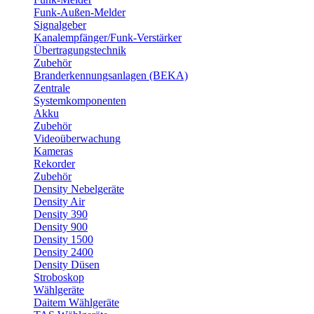
Funk-Außen-Melder
Signalgeber
Kanalempfänger/Funk-Verstärker
Übertragungstechnik
Zubehör
Branderkennungsanlagen (BEKA)
Zentrale
Systemkomponenten
Akku
Zubehör
Videoüberwachung
Kameras
Rekorder
Zubehör
Density Nebelgeräte
Density Air
Density 390
Density 900
Density 1500
Density 2400
Density Düsen
Stroboskop
Wählgeräte
Daitem Wählgeräte