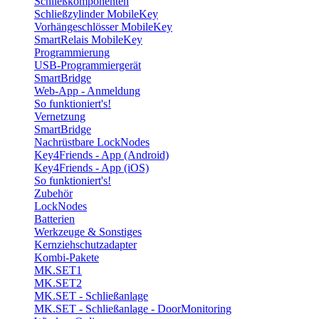
Schließkomponenten
Schließzylinder MobileKey
Vorhängeschlösser MobileKey
SmartRelais MobileKey
Programmierung
USB-Programmiergerät
SmartBridge
Web-App - Anmeldung
So funktioniert's!
Vernetzung
SmartBridge
Nachrüstbare LockNodes
Key4Friends - App (Android)
Key4Friends - App (iOS)
So funktioniert's!
Zubehör
LockNodes
Batterien
Werkzeuge & Sonstiges
Kernziehschutzadapter
Kombi-Pakete
MK.SET1
MK.SET2
MK.SET - Schließanlage
MK.SET - Schließanlage - DoorMonitoring