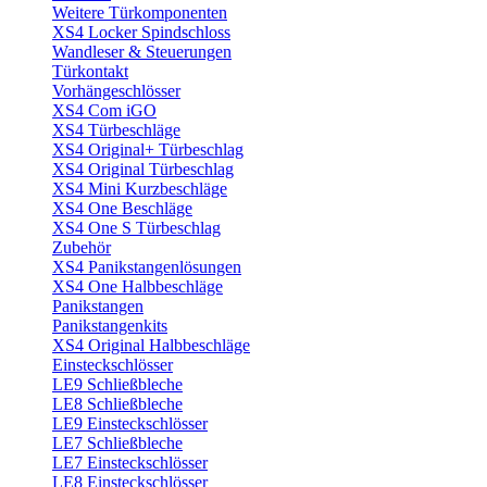
Weitere Türkomponenten
XS4 Locker Spindschloss
Wandleser & Steuerungen
Türkontakt
Vorhängeschlösser
XS4 Com iGO
XS4 Türbeschläge
XS4 Original+ Türbeschlag
XS4 Original Türbeschlag
XS4 Mini Kurzbeschläge
XS4 One Beschläge
XS4 One S Türbeschlag
Zubehör
XS4 Panikstangenlösungen
XS4 One Halbbeschläge
Panikstangen
Panikstangenkits
XS4 Original Halbbeschläge
Einsteckschlösser
LE9 Schließbleche
LE8 Schließbleche
LE9 Einsteckschlösser
LE7 Schließbleche
LE7 Einsteckschlösser
LE8 Einsteckschlösser