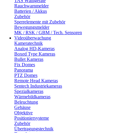
TAS Wählgeräte
Rauchwarnmelder
Batterien / Akkus
Zubehör
Sperrelemente mit Zubehör
Bewegungsmelder
MK / RSK / GBM / Tech. Sensoren
Videoüberwachung
Kameratechnik
Analog HD-Kameras
Boxed Type Kameras
Bullet Kameras
Fix Domes
Panorama
PTZ Domes
Remote Head Kameras
Sentech Industriekameras
Spezialkameras
Wärmebildkameras
Beleuchtung
Gehäuse
Objektive
Positioniersysteme
Zubehör
Übertragungstechnik