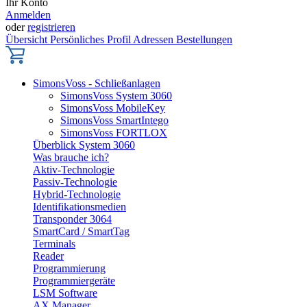
Ihr Konto
Anmelden
oder
registrieren
Übersicht
Persönliches Profil
Adressen
Bestellungen
SimonsVoss - Schließanlagen
SimonsVoss System 3060
SimonsVoss MobileKey
SimonsVoss SmartIntego
SimonsVoss FORTLOX
Überblick System 3060
Was brauche ich?
Aktiv-Technologie
Passiv-Technologie
Hybrid-Technologie
Identifikationsmedien
Transponder 3064
SmartCard / SmartTag
Terminals
Reader
Programmierung
Programmiergeräte
LSM Software
AX Manager