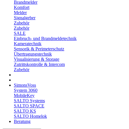
Brandmelder
Komfort
Melder
Signalgeber
Zubehör
Zubehör
SALE
Einbruch- und Brandmeldetechnik
Kameratechnik
Sensorik & Perimeterschutz
Übertragungstechnik
Visualisierung & Storage
Zutrittskontrolle & Intercom
Zubehör
SimonsVoss
System 3060
MobileKey
SALTO Systems
SALTO SPACE
SALTO KS
SALTO Homelok
Beratung