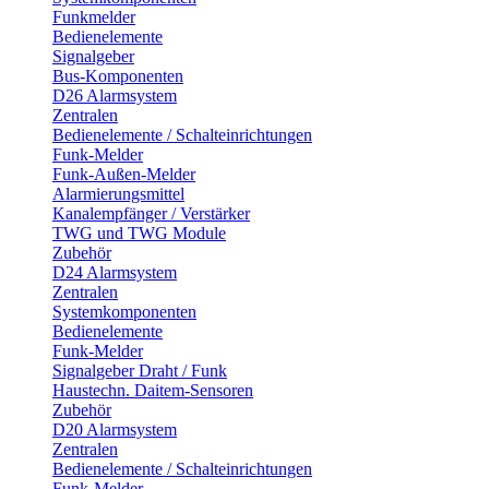
Funkmelder
Bedienelemente
Signalgeber
Bus-Komponenten
D26 Alarmsystem
Zentralen
Bedienelemente / Schalteinrichtungen
Funk-Melder
Funk-Außen-Melder
Alarmierungsmittel
Kanalempfänger / Verstärker
TWG und TWG Module
Zubehör
D24 Alarmsystem
Zentralen
Systemkomponenten
Bedienelemente
Funk-Melder
Signalgeber Draht / Funk
Haustechn. Daitem-Sensoren
Zubehör
D20 Alarmsystem
Zentralen
Bedienelemente / Schalteinrichtungen
Funk-Melder