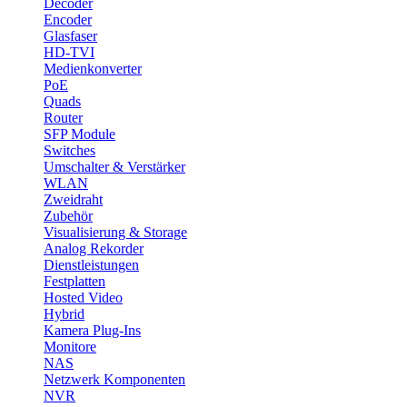
Decoder
Encoder
Glasfaser
HD-TVI
Medienkonverter
PoE
Quads
Router
SFP Module
Switches
Umschalter & Verstärker
WLAN
Zweidraht
Zubehör
Visualisierung & Storage
Analog Rekorder
Dienstleistungen
Festplatten
Hosted Video
Hybrid
Kamera Plug-Ins
Monitore
NAS
Netzwerk Komponenten
NVR