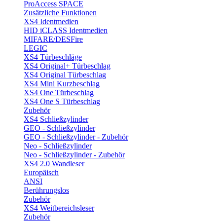
ProAccess SPACE
Zusätzliche Funktionen
XS4 Identmedien
HID iCLASS Identmedien
MIFARE/DESFire
LEGIC
XS4 Türbeschläge
XS4 Original+ Türbeschlag
XS4 Original Türbeschlag
XS4 Mini Kurzbeschlag
XS4 One Türbeschlag
XS4 One S Türbeschlag
Zubehör
XS4 Schließzylinder
GEO - Schließzylinder
GEO - Schließzylinder - Zubehör
Neo - Schließzylinder
Neo - Schließzylinder - Zubehör
XS4 2.0 Wandleser
Europäisch
ANSI
Berührungslos
Zubehör
XS4 Weitbereichsleser
Zubehör