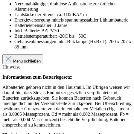
Netzunabhängige, drahtlose Außensirene zur örtlichen
Alarmierung
Lautstärke der Sirene: ca. 110dBA/1m
Energieversorgung mittels spannungsstabiler Lithiumbatterie
Batterielebensdauer: 3 Jahre
Inkl. Batterie: BATV30
Betriebstemperaturber: -20C bis +50C
Gehäuseabmessungen inkl. Blitzlampe (HxBxT): 260 x 207 x
85 mm
Menü schließen
Hinweise
Informationen zum Batteriegesetz:
Altbatterien gehören nicht in den Hausmüll. Im Übrigen weisen wir
darauf hin, dass Sie als Endnutzer gesetzlich verpflichtet sind,
Batterien zurückzugeben. Sie können Batterien nach Gebrauch
unentgeltlich an der Verkaufsstelle zurückgeben. Bei Überschreitung
bestimmter Grenzwerte von darin enthaltenen Metallen (Hg = mehr
als 0,0005 Masseprozent, Cd = mehr als 0,002 Masseprozent, Pb =
mehr als 0,004 Masseprozent) besteht die Verpflichtung, Batterien
entsprechend zu kennzeichnen.