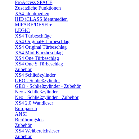
ProAccess SPACE
Zusätzliche Funktionen
XS4 Identmedien
HID iCLASS Identmedien
MIFARE/DESFire
LEGIC
XS4 Türbeschläge
XS4 Original+ Türbeschlag
XS4 Original Türbeschlag
XS4 Mini Kurzbeschlag
XS4 One Türbeschlag
XS4 One S Türbeschlag
Zubehör
XS4 Schließzylinder
GEO - Schließzylinder
GEO - Schließzylinder - Zubehör
Neo - Schließzylinder
Neo - Schließzylinder - Zubehör
XS4 2.0 Wandleser
Europäisch
ANSI
Berührungslos
Zubehör
XS4 Weitbereichsleser
Zubehör