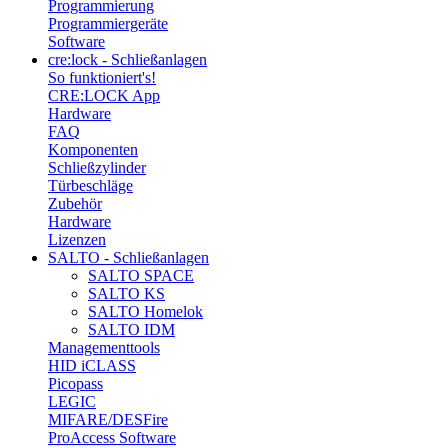
Programmierung
Programmiergeräte
Software
cre:lock - Schließanlagen
So funktioniert's!
CRE:LOCK App
Hardware
FAQ
Komponenten
Schließzylinder
Türbeschläge
Zubehör
Hardware
Lizenzen
SALTO - Schließanlagen
SALTO SPACE
SALTO KS
SALTO Homelok
SALTO IDM
Managementtools
HID iCLASS
Picopass
LEGIC
MIFARE/DESFire
ProAccess Software