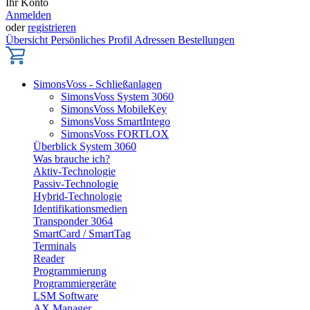
Ihr Konto
Anmelden
oder
registrieren
Übersicht
Persönliches Profil
Adressen
Bestellungen
SimonsVoss - Schließanlagen
SimonsVoss System 3060
SimonsVoss MobileKey
SimonsVoss SmartIntego
SimonsVoss FORTLOX
Überblick System 3060
Was brauche ich?
Aktiv-Technologie
Passiv-Technologie
Hybrid-Technologie
Identifikationsmedien
Transponder 3064
SmartCard / SmartTag
Terminals
Reader
Programmierung
Programmiergeräte
LSM Software
AX Manager