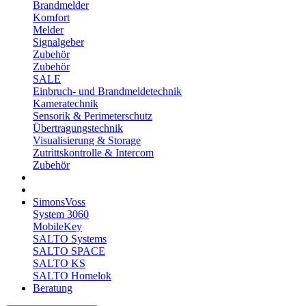
Brandmelder
Komfort
Melder
Signalgeber
Zubehör
Zubehör
SALE
Einbruch- und Brandmeldetechnik
Kameratechnik
Sensorik & Perimeterschutz
Übertragungstechnik
Visualisierung & Storage
Zutrittskontrolle & Intercom
Zubehör
SimonsVoss
System 3060
MobileKey
SALTO Systems
SALTO SPACE
SALTO KS
SALTO Homelok
Beratung