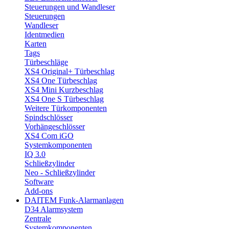
Steuerungen und Wandleser
Steuerungen
Wandleser
Identmedien
Karten
Tags
Türbeschläge
XS4 Original+ Türbeschlag
XS4 One Türbeschlag
XS4 Mini Kurzbeschlag
XS4 One S Türbeschlag
Weitere Türkomponenten
Spindschlösser
Vorhängeschlösser
XS4 Com iGO
Systemkomponenten
IQ 3.0
Schließzylinder
Neo - Schließzylinder
Software
Add-ons
DAITEM Funk-Alarmanlagen
D34 Alarmsystem
Zentrale
Systemkomponenten