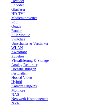
Decoder
Encoder
Glasfaser
HD-TVI
Medienkonverter
PoE
Quads
Router
SFP Module
Switches
Umschalter & Verstärker
WLAN
Zweidraht
Zubehör
Visualisierung & Storage
Analog Rekorder
Dienstleistungen
Festplatten
Hosted Video
Hybrid
Kamera Plug-Ins
Monitore
NAS
Netzwerk Komponenten
NVR