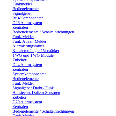
Funkmelder
Bedienelemente
Signalgeber
Bus-Komponenten
D26 Alarmsystem
Zentralen
Bedienelemente / Schalteinrichtungen
Funk-Melder
Funk-Außen-Melder
Alarmierungsmittel
Kanalempfänger / Verstärker
TWG und TWG Module
Zubehör
D24 Alarmsystem
Zentralen
Systemkomponenten
Bedienelemente
Funk-Melder
Signalgeber Draht / Funk
Haustechn. Daitem-Sensoren
Zubehör
D20 Alarmsystem
Zentralen
Bedienelemente / Schalteinrichtungen
Funk-Melder