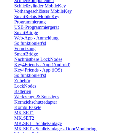
Schließkomponenten
Schließzylinder MobileKey
Vorhängeschlösser MobileKey
SmartRelais MobileKey
Programmierung
USB-Programmiergerät
SmartBridge
Web-App - Anmeldung
So funktioniert's!
Vernetzung
SmartBridge
Nachrüstbare LockNodes
Key4Friends - App (Android)
Key4Friends - App (iOS)
So funktioniert's!
Zubehör
LockNodes
Batterien
Werkzeuge & Sonstiges
Kernziehschutzadapter
Kombi-Pakete
MK.SET1
MK.SET2
MK.SET - Schließanlage
MK.SET - Schließanlage - DoorMonitoring