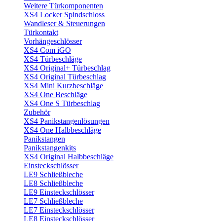
Weitere Türkomponenten
XS4 Locker Spindschloss
Wandleser & Steuerungen
Türkontakt
Vorhängeschlösser
XS4 Com iGO
XS4 Türbeschläge
XS4 Original+ Türbeschlag
XS4 Original Türbeschlag
XS4 Mini Kurzbeschläge
XS4 One Beschläge
XS4 One S Türbeschlag
Zubehör
XS4 Panikstangenlösungen
XS4 One Halbbeschläge
Panikstangen
Panikstangenkits
XS4 Original Halbbeschläge
Einsteckschlösser
LE9 Schließbleche
LE8 Schließbleche
LE9 Einsteckschlösser
LE7 Schließbleche
LE7 Einsteckschlösser
LE8 Einsteckschlösser