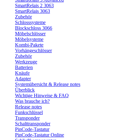
SmartRelais 2 3063
SmartRelais 3063
Zubehör
Schlosssysteme
Blockschloss 3066
Möbelschlösser
Möbelsysteme
Kombi-Pakete
Vorhängeschlösser
Zubehör
Werkzeuge
Batterien
Knäufe
Adapter
Systemübersicht & Release notes
Überblick
Wichtige Hinweise & FAQ
Was brauche ich?
Release notes
Funkschlüssel
Transponder
Schalttransponder
PinCode-Tastatur
PinCode-Tastatur Online