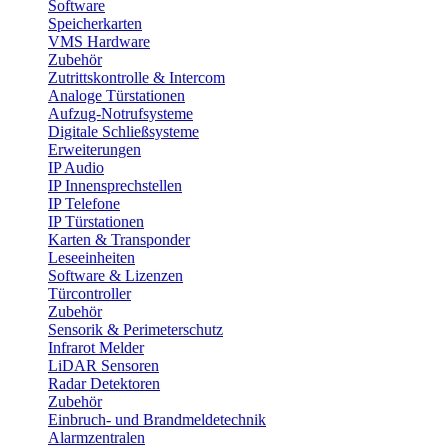
Software
Speicherkarten
VMS Hardware
Zubehör
Zutrittskontrolle & Intercom
Analoge Türstationen
Aufzug-Notrufsysteme
Digitale Schließsysteme
Erweiterungen
IP Audio
IP Innensprechstellen
IP Telefone
IP Türstationen
Karten & Transponder
Leseeinheiten
Software & Lizenzen
Türcontroller
Zubehör
Sensorik & Perimeterschutz
Infrarot Melder
LiDAR Sensoren
Radar Detektoren
Zubehör
Einbruch- und Brandmeldetechnik
Alarmzentralen