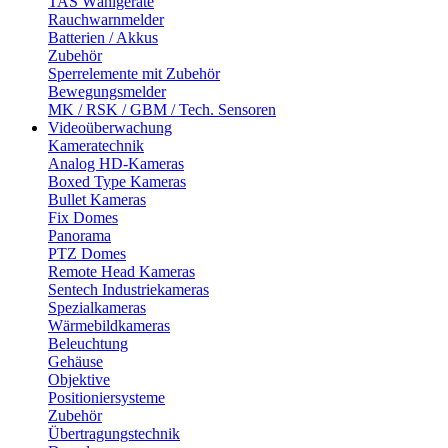
TAS Wählgeräte
Rauchwarnmelder
Batterien / Akkus
Zubehör
Sperrelemente mit Zubehör
Bewegungsmelder
MK / RSK / GBM / Tech. Sensoren
Videoüberwachung
Kameratechnik
Analog HD-Kameras
Boxed Type Kameras
Bullet Kameras
Fix Domes
Panorama
PTZ Domes
Remote Head Kameras
Sentech Industriekameras
Spezialkameras
Wärmebildkameras
Beleuchtung
Gehäuse
Objektive
Positioniersysteme
Zubehör
Übertragungstechnik