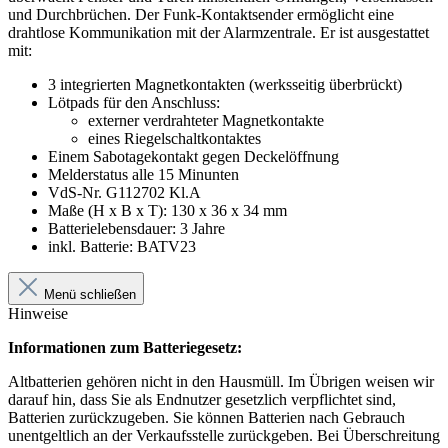
und Durchbrüchen. Der Funk-Kontaktsender ermöglicht eine
drahtlose Kommunikation mit der Alarmzentrale. Er ist ausgestattet
mit:
3 integrierten Magnetkontakten (werksseitig überbrückt)
Lötpads für den Anschluss:
externer verdrahteter Magnetkontakte
eines Riegelschaltkontaktes
Einem Sabotagekontakt gegen Deckelöffnung
Melderstatus alle 15 Minunten
VdS-Nr. G112702 Kl.A
Maße (H x B x T): 130 x 36 x 34 mm
Batterielebensdauer: 3 Jahre
inkl. Batterie: BATV23
Menü schließen
Hinweise
Informationen zum Batteriegesetz:
Altbatterien gehören nicht in den Hausmüll. Im Übrigen weisen wir
darauf hin, dass Sie als Endnutzer gesetzlich verpflichtet sind,
Batterien zurückzugeben. Sie können Batterien nach Gebrauch
unentgeltlich an der Verkaufsstelle zurückgeben. Bei Überschreitung