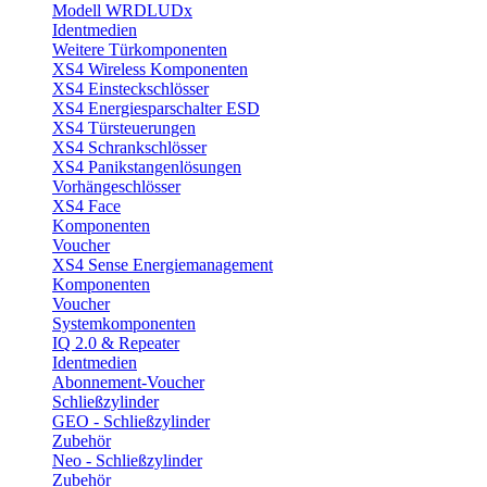
Modell WRDLUDx
Identmedien
Weitere Türkomponenten
XS4 Wireless Komponenten
XS4 Einsteckschlösser
XS4 Energiesparschalter ESD
XS4 Türsteuerungen
XS4 Schrankschlösser
XS4 Panikstangenlösungen
Vorhängeschlösser
XS4 Face
Komponenten
Voucher
XS4 Sense Energiemanagement
Komponenten
Voucher
Systemkomponenten
IQ 2.0 & Repeater
Identmedien
Abonnement-Voucher
Schließzylinder
GEO - Schließzylinder
Zubehör
Neo - Schließzylinder
Zubehör