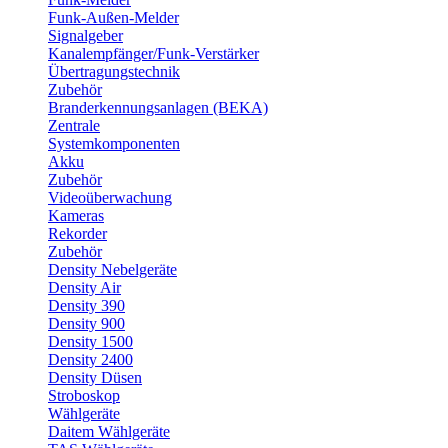
Funk-Außen-Melder
Signalgeber
Kanalempfänger/Funk-Verstärker
Übertragungstechnik
Zubehör
Branderkennungsanlagen (BEKA)
Zentrale
Systemkomponenten
Akku
Zubehör
Videoüberwachung
Kameras
Rekorder
Zubehör
Density Nebelgeräte
Density Air
Density 390
Density 900
Density 1500
Density 2400
Density Düsen
Stroboskop
Wählgeräte
Daitem Wählgeräte