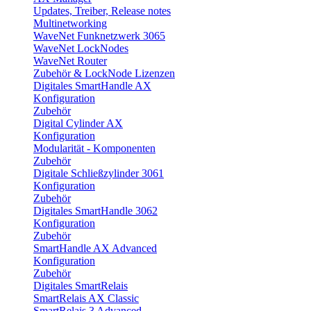
Updates, Treiber, Release notes
Multinetworking
WaveNet Funknetzwerk 3065
WaveNet LockNodes
WaveNet Router
Zubehör & LockNode Lizenzen
Digitales SmartHandle AX
Konfiguration
Zubehör
Digital Cylinder AX
Konfiguration
Modularität - Komponenten
Zubehör
Digitale Schließzylinder 3061
Konfiguration
Zubehör
Digitales SmartHandle 3062
Konfiguration
Zubehör
SmartHandle AX Advanced
Konfiguration
Zubehör
Digitales SmartRelais
SmartRelais AX Classic
SmartRelais 3 Advanced