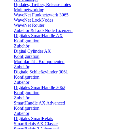
Updates, Treiber, Release notes
Multinetworking
WaveNet Funknetzwerk 3065
WaveNet LockNodes
WaveNet Router
Zubehör & LockNode Lizenzen
Digitales SmartHandle AX
Konfiguration
Zubehör
Digital Cylinder AX
Konfiguration
Modularität - Komponenten
Zubehör
Digitale Schließzylinder 3061
Konfiguration
Zubehör
Digitales SmartHandle 3062
Konfiguration
Zubehör
SmartHandle AX Advanced
Konfiguration
Zubehör
Digitales SmartRelais
SmartRelais AX Classic
SmartRelais 3 Advanced