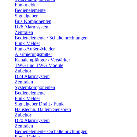
Funkmelder
Bedienelemente
Signalgeber
Bus-Komponenten
D26 Alarmsystem
Zentralen
Bedienelemente / Schalteinrichtungen
Funk-Melder
Funk-Außen-Melder
Alarmierungsmittel
Kanalempfänger / Verstärker
TWG und TWG Module
Zubehör
D24 Alarmsystem
Zentralen
Systemkomponenten
Bedienelemente
Funk-Melder
Signalgeber Draht / Funk
Haustechn. Daitem-Sensoren
Zubehör
D20 Alarmsystem
Zentralen
Bedienelemente / Schalteinrichtungen
Funk-Melder