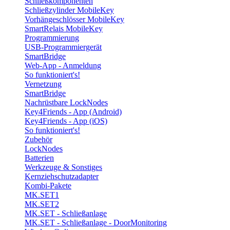
Schließkomponenten
Schließzylinder MobileKey
Vorhängeschlösser MobileKey
SmartRelais MobileKey
Programmierung
USB-Programmiergerät
SmartBridge
Web-App - Anmeldung
So funktioniert's!
Vernetzung
SmartBridge
Nachrüstbare LockNodes
Key4Friends - App (Android)
Key4Friends - App (iOS)
So funktioniert's!
Zubehör
LockNodes
Batterien
Werkzeuge & Sonstiges
Kernziehschutzadapter
Kombi-Pakete
MK.SET1
MK.SET2
MK.SET - Schließanlage
MK.SET - Schließanlage - DoorMonitoring