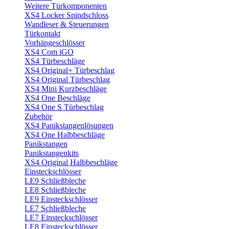
Weitere Türkomponenten
XS4 Locker Spindschloss
Wandleser & Steuerungen
Türkontakt
Vorhängeschlösser
XS4 Com iGO
XS4 Türbeschläge
XS4 Original+ Türbeschlag
XS4 Original Türbeschlag
XS4 Mini Kurzbeschläge
XS4 One Beschläge
XS4 One S Türbeschlag
Zubehör
XS4 Panikstangenlösungen
XS4 One Halbbeschläge
Panikstangen
Panikstangenkits
XS4 Original Halbbeschläge
Einsteckschlösser
LE9 Schließbleche
LE8 Schließbleche
LE9 Einsteckschlösser
LE7 Schließbleche
LE7 Einsteckschlösser
LE8 Einsteckschlösser