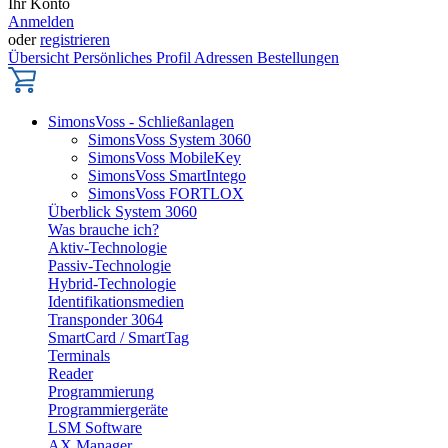
Ihr Konto
Anmelden
oder
registrieren
Übersicht
Persönliches Profil
Adressen
Bestellungen
SimonsVoss - Schließanlagen
SimonsVoss System 3060
SimonsVoss MobileKey
SimonsVoss SmartIntego
SimonsVoss FORTLOX
Überblick System 3060
Was brauche ich?
Aktiv-Technologie
Passiv-Technologie
Hybrid-Technologie
Identifikationsmedien
Transponder 3064
SmartCard / SmartTag
Terminals
Reader
Programmierung
Programmiergeräte
LSM Software
AX Manager