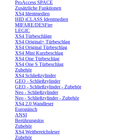
ProAccess SPACE
Zusätzliche Funktionen
XS4 Identmedien
HID iCLASS Identmedien
MIFARE/DESFire
LEGIC
XS4 Türbeschläge
XS4 Original+ Türbeschlag
XS4 Original Türbeschlag
XS4 Mini Kurzbeschlag
XS4 One Türbeschlag
XS4 One S Türbeschlag
Zubehör
XS4 Schließzylinder
GEO - Schließzylinder
GEO - Schließzylinder - Zubehör
Neo - Schließzylinder
Neo - Schließzylinder - Zubehör
XS4 2.0 Wandleser
Europäisch
ANSI
Berührungslos
Zubehör
XS4 Weitbereichsleser
Zubehör