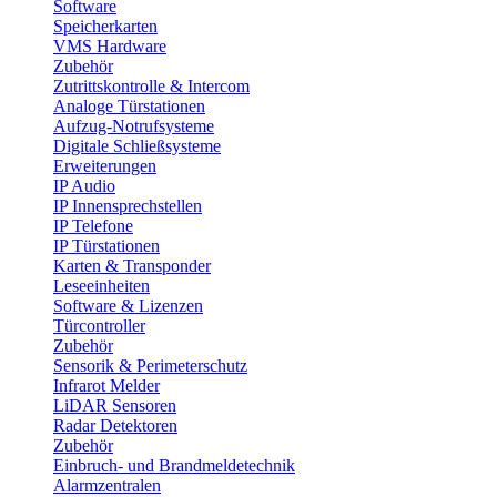
Software
Speicherkarten
VMS Hardware
Zubehör
Zutrittskontrolle & Intercom
Analoge Türstationen
Aufzug-Notrufsysteme
Digitale Schließsysteme
Erweiterungen
IP Audio
IP Innensprechstellen
IP Telefone
IP Türstationen
Karten & Transponder
Leseeinheiten
Software & Lizenzen
Türcontroller
Zubehör
Sensorik & Perimeterschutz
Infrarot Melder
LiDAR Sensoren
Radar Detektoren
Zubehör
Einbruch- und Brandmeldetechnik
Alarmzentralen