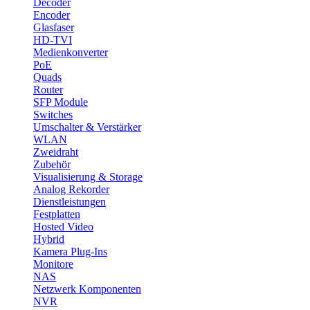
Decoder
Encoder
Glasfaser
HD-TVI
Medienkonverter
PoE
Quads
Router
SFP Module
Switches
Umschalter & Verstärker
WLAN
Zweidraht
Zubehör
Visualisierung & Storage
Analog Rekorder
Dienstleistungen
Festplatten
Hosted Video
Hybrid
Kamera Plug-Ins
Monitore
NAS
Netzwerk Komponenten
NVR