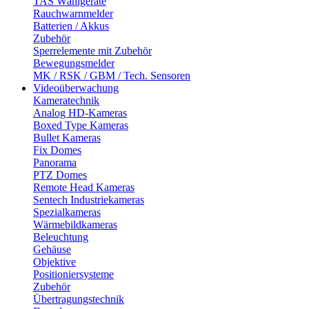
TAS Wählgeräte
Rauchwarnmelder
Batterien / Akkus
Zubehör
Sperrelemente mit Zubehör
Bewegungsmelder
MK / RSK / GBM / Tech. Sensoren
Videoüberwachung
Kameratechnik
Analog HD-Kameras
Boxed Type Kameras
Bullet Kameras
Fix Domes
Panorama
PTZ Domes
Remote Head Kameras
Sentech Industriekameras
Spezialkameras
Wärmebildkameras
Beleuchtung
Gehäuse
Objektive
Positioniersysteme
Zubehör
Übertragungstechnik