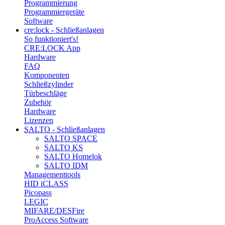
Programmierung
Programmiergeräte
Software
cre:lock - Schließanlagen
So funktioniert's!
CRE:LOCK App
Hardware
FAQ
Komponenten
Schließzylinder
Türbeschläge
Zubehör
Hardware
Lizenzen
SALTO - Schließanlagen
SALTO SPACE
SALTO KS
SALTO Homelok
SALTO IDM
Managementtools
HID iCLASS
Picopass
LEGIC
MIFARE/DESFire
ProAccess Software