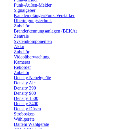
Funk-Außen-Melder
Signalgeber
Kanalempfänger/Funk-Verstärker
Übertragungstechnik
Zubehör
Branderkennungsanlagen (BEKA)
Zentrale
Systemkomponenten
Akku
Zubehör
Videoüberwachung
Kameras
Rekorder
Zubehör
Density Nebelgeräte
Density Air
Density 390
Density 900
Density 1500
Density 2400
Density Düsen
Stroboskop
Wählgeräte
Daitem Wählgeräte