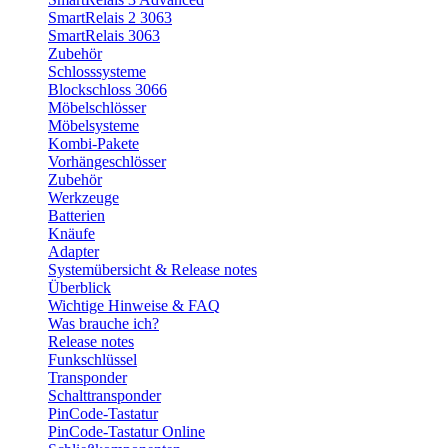
SmartRelais 2 3063
SmartRelais 3063
Zubehör
Schlosssysteme
Blockschloss 3066
Möbelschlösser
Möbelsysteme
Kombi-Pakete
Vorhängeschlösser
Zubehör
Werkzeuge
Batterien
Knäufe
Adapter
Systemübersicht & Release notes
Überblick
Wichtige Hinweise & FAQ
Was brauche ich?
Release notes
Funkschlüssel
Transponder
Schalttransponder
PinCode-Tastatur
PinCode-Tastatur Online