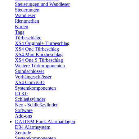
Steuerungen und Wandleser
Steuerungen
Wandleser
Identmedien
Karten
Tags
Türbeschläge
XS4 Original+ Türbeschlag
XS4 One Türbeschlag
XS4 Mini Kurzbeschlag
XS4 One S Türbeschlag
Weitere Türkomponenten
Spindschlösser
Vorhängeschlösser
XS4 Com iGO
Systemkomponenten
IQ 3.0
Schließzylinder
Neo - Schließzylinder
Software
Add-ons
DAITEM Funk-Alarmanlagen
D34 Alarmsystem
Zentrale
Systemkomponenten