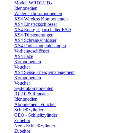
Modell WRDLUDx
Identmedien
Weitere Türkomponenten
XS4 Wireless Komponenten
XS4 Einsteckschlösser
XS4 Energiesparschalter ESD
XS4 Türsteuerungen
XS4 Schrankschlösser
XS4 Panikstangenlösungen
Vorhängeschlösser
XS4 Face
Komponenten
Voucher
XS4 Sense Energiemanagement
Komponenten
Voucher
Systemkomponenten
IQ 2.0 & Repeater
Identmedien
Abonnement-Voucher
Schließzylinder
GEO - Schließzylinder
Zubehör
Neo - Schließzylinder
Zubehör