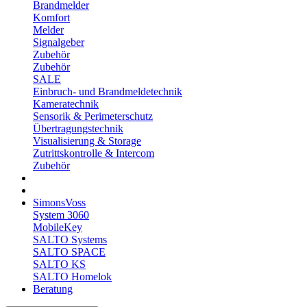
Brandmelder
Komfort
Melder
Signalgeber
Zubehör
Zubehör
SALE
Einbruch- und Brandmeldetechnik
Kameratechnik
Sensorik & Perimeterschutz
Übertragungstechnik
Visualisierung & Storage
Zutrittskontrolle & Intercom
Zubehör
SimonsVoss
System 3060
MobileKey
SALTO Systems
SALTO SPACE
SALTO KS
SALTO Homelok
Beratung