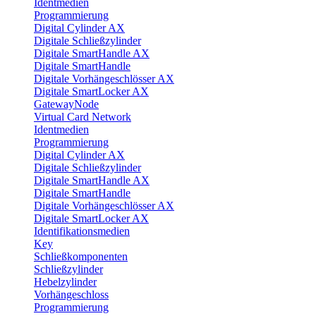
Identmedien
Programmierung
Digital Cylinder AX
Digitale Schließzylinder
Digitale SmartHandle AX
Digitale SmartHandle
Digitale Vorhängeschlösser AX
Digitale SmartLocker AX
GatewayNode
Virtual Card Network
Identmedien
Programmierung
Digital Cylinder AX
Digitale Schließzylinder
Digitale SmartHandle AX
Digitale SmartHandle
Digitale Vorhängeschlösser AX
Digitale SmartLocker AX
Identifikationsmedien
Key
Schließkomponenten
Schließzylinder
Hebelzylinder
Vorhängeschloss
Programmierung