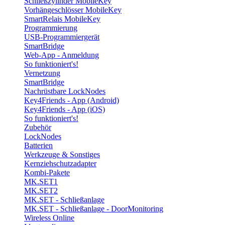
Schließzylinder MobileKey
Vorhängeschlösser MobileKey
SmartRelais MobileKey
Programmierung
USB-Programmiergerät
SmartBridge
Web-App - Anmeldung
So funktioniert's!
Vernetzung
SmartBridge
Nachrüstbare LockNodes
Key4Friends - App (Android)
Key4Friends - App (iOS)
So funktioniert's!
Zubehör
LockNodes
Batterien
Werkzeuge & Sonstiges
Kernziehschutzadapter
Kombi-Pakete
MK.SET1
MK.SET2
MK.SET - Schließanlage
MK.SET - Schließanlage - DoorMonitoring
Wireless Online