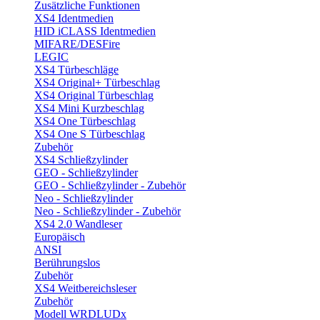
Zusätzliche Funktionen
XS4 Identmedien
HID iCLASS Identmedien
MIFARE/DESFire
LEGIC
XS4 Türbeschläge
XS4 Original+ Türbeschlag
XS4 Original Türbeschlag
XS4 Mini Kurzbeschlag
XS4 One Türbeschlag
XS4 One S Türbeschlag
Zubehör
XS4 Schließzylinder
GEO - Schließzylinder
GEO - Schließzylinder - Zubehör
Neo - Schließzylinder
Neo - Schließzylinder - Zubehör
XS4 2.0 Wandleser
Europäisch
ANSI
Berührungslos
Zubehör
XS4 Weitbereichsleser
Zubehör
Modell WRDLUDx