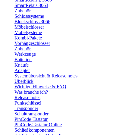
SmartRelais 3063
Zubehör
Schlosssysteme
Blockschloss 3066
Möbelschlösser
Möbelsysteme
Kombi-Pakete
Vorhängeschlösser
Zubehör
Werkzeuge
Batterien
Knäufe
Adapter
Systemübersicht & Release notes
Überblick
Wichtige Hinweise & FAQ
Was brauche ich?
Release notes
Funkschlüssel
Transponder
Schalttransponder
PinCode-Tastatur
PinCode-Tastatur Online
Schließkomponenten