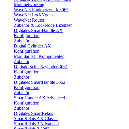
Multinetworking
WaveNet Funknetzwerk 3065
WaveNet LockNodes
WaveNet Router
Zubehör & LockNode Lizenzen
Digitales SmartHandle AX
Konfiguration
Zubehör
Digital Cylinder AX
Konfiguration
Modularität - Komponenten
Zubehör
Digitale Schließzylinder 3061
Konfiguration
Zubehör
Digitales SmartHandle 3062
Konfiguration
Zubehör
SmartHandle AX Advanced
Konfiguration
Zubehör
Digitales SmartRelais
SmartRelais AX Classic
SmartRelais 3 Advanced
SmartRelais 2 3063