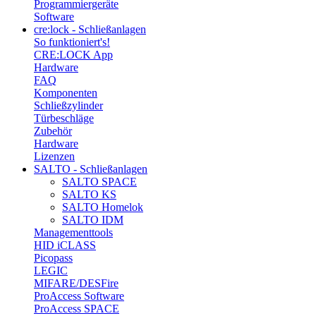
Programmiergeräte
Software
cre:lock - Schließanlagen
So funktioniert's!
CRE:LOCK App
Hardware
FAQ
Komponenten
Schließzylinder
Türbeschläge
Zubehör
Hardware
Lizenzen
SALTO - Schließanlagen
SALTO SPACE
SALTO KS
SALTO Homelok
SALTO IDM
Managementtools
HID iCLASS
Picopass
LEGIC
MIFARE/DESFire
ProAccess Software
ProAccess SPACE