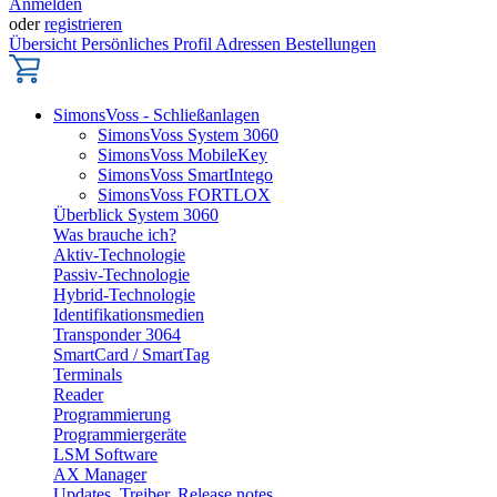
Anmelden
oder
registrieren
Übersicht
Persönliches Profil
Adressen
Bestellungen
SimonsVoss - Schließanlagen
SimonsVoss System 3060
SimonsVoss MobileKey
SimonsVoss SmartIntego
SimonsVoss FORTLOX
Überblick System 3060
Was brauche ich?
Aktiv-Technologie
Passiv-Technologie
Hybrid-Technologie
Identifikationsmedien
Transponder 3064
SmartCard / SmartTag
Terminals
Reader
Programmierung
Programmiergeräte
LSM Software
AX Manager
Updates, Treiber, Release notes