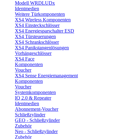
Modell WRDLUDx
Identmedien
Weitere Türkomponenten
XS4 Wireless Komponenten
XS4 Einsteckschlösser
XS4 Energiesparschalter ESD
XS4 Türsteuerungen
XS4 Schrankschlösser
XS4 Panikstangenlösungen
Vorhängeschlösser
XS4 Face
Komponenten
Voucher
XS4 Sense Energiemanagement
Komponenten
Voucher
Systemkomponenten
IQ 2.0 & Repeater
Identmedien
Abonnement-Voucher
Schließzylinder
GEO - Schließzylinder
Zubehör
Neo - Schließzylinder
Zubehör