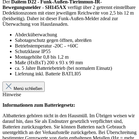
Der
Daitem D22 - Funk-Außen-Tierimmun-IR-
Bewegungsmelder - SH145AX
verfügt über 2 getrennt einstellbare
Dedektionszonen mit einer jeweiligen Reichweite von 2,5 bis 12 m
(beidseitig). Daher ist dieser Funk-Außen-Melder zdeal zur
Überwachung von Hausfassaden.
Abdecküberwachung
Sabotageschutz gegen öffnen, abreißen
Betriebstemperatur -20C - +60C
Schutzklasse IP55
Montagehöhe 0,8 bis 1,2 m
Maße (HxBxT) 200 x 93 x 99 mm
ca. 5 Jahre Batteriebetrieb (bei normalem Einsatz)
Lieferung inkl. Batterie BATLI05
Menü schließen
Hinweise
Informationen zum Batteriegesetz:
Altbatterien gehören nicht in den Hausmüll. Im Übrigen weisen wir
darauf hin, dass Sie als Endnutzer gesetzlich verpflichtet sind,
Batterien zurückzugeben. Sie können Batterien nach Gebrauch
unentgeltlich an der Verkaufsstelle zurückgeben. Bei Überschreitung
bestimmter Grenzwerte von darin enthaltenen Metallen (Hg = mehr