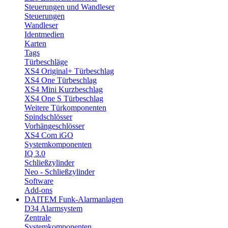
Steuerungen und Wandleser
Steuerungen
Wandleser
Identmedien
Karten
Tags
Türbeschläge
XS4 Original+ Türbeschlag
XS4 One Türbeschlag
XS4 Mini Kurzbeschlag
XS4 One S Türbeschlag
Weitere Türkomponenten
Spindschlösser
Vorhängeschlösser
XS4 Com iGO
Systemkomponenten
IQ 3.0
Schließzylinder
Neo - Schließzylinder
Software
Add-ons
DAITEM Funk-Alarmanlagen
D34 Alarmsystem
Zentrale
Systemkomponenten