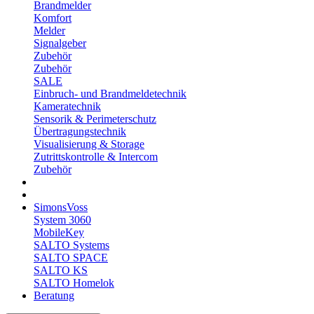
Brandmelder
Komfort
Melder
Signalgeber
Zubehör
Zubehör
SALE
Einbruch- und Brandmeldetechnik
Kameratechnik
Sensorik & Perimeterschutz
Übertragungstechnik
Visualisierung & Storage
Zutrittskontrolle & Intercom
Zubehör
SimonsVoss
System 3060
MobileKey
SALTO Systems
SALTO SPACE
SALTO KS
SALTO Homelok
Beratung