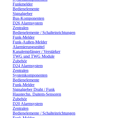
Funkmelder
Bedienelemente
Signalgeber
Bus-Komponenten
D26 Alarmsystem
Zentralen
Bedienelemente / Schalteinrichtungen
Funk-Melder
Funk-Außen-Melder
Alarmierungsmittel
Kanalempfänger / Verstärker
TWG und TWG Module
Zubehör
D24 Alarmsystem
Zentralen
Systemkomponenten
Bedienelemente
Funk-Melder
Signalgeber Draht / Funk
Haustechn. Daitem-Sensoren
Zubehör
D20 Alarmsystem
Zentralen
Bedienelemente / Schalteinrichtungen
Funk-Melder