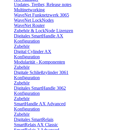
Updates, Treiber, Release notes
Multinetworking
WaveNet Funknetzwerk 3065
WaveNet LockNodes
WaveNet Router
Zubehör & LockNode Lizenzen
Digitales SmartHandle AX
Konfiguration
Zubehör
Digital Cylinder AX
Konfiguration
Modularität - Komponenten
Zubehör
Digitale Schließzylinder 3061
Konfiguration
Zubehör
Digitales SmartHandle 3062
Konfiguration
Zubehör
SmartHandle AX Advanced
Konfiguration
Zubehör
Digitales SmartRelais
SmartRelais AX Classic
SmartRelais 3 Advanced