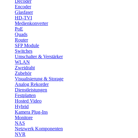
Decoder
Encoder
Glasfaser
HD-TVI
Medienkonverter
PoE
Quads
Router
SFP Module
Switches
Umschalter & Verstärker
WLAN
Zweidraht
Zubehör
Visualisierung & Storage
Analog Rekorder
Dienstleistungen
Festplatten
Hosted Video
Hybrid
Kamera Plug-Ins
Monitore
NAS
Netzwerk Komponenten
NVR