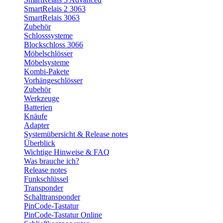
SmartRelais 2 3063
SmartRelais 3063
Zubehör
Schlosssysteme
Blockschloss 3066
Möbelschlösser
Möbelsysteme
Kombi-Pakete
Vorhängeschlösser
Zubehör
Werkzeuge
Batterien
Knäufe
Adapter
Systemübersicht & Release notes
Überblick
Wichtige Hinweise & FAQ
Was brauche ich?
Release notes
Funkschlüssel
Transponder
Schalttransponder
PinCode-Tastatur
PinCode-Tastatur Online