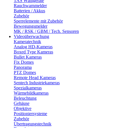
TAS Wählgeräte
Rauchwarnmelder
Batterien / Akkus
Zubehör
Sperrelemente mit Zubehör
Bewegungsmelder
MK / RSK / GBM / Tech. Sensoren
Videoüberwachung
Kameratechnik
Analog HD-Kameras
Boxed Type Kameras
Bullet Kameras
Fix Domes
Panorama
PTZ Domes
Remote Head Kameras
Sentech Industriekameras
Spezialkameras
Wärmebildkameras
Beleuchtung
Gehäuse
Objektive
Positioniersysteme
Zubehör
Übertragungstechnik