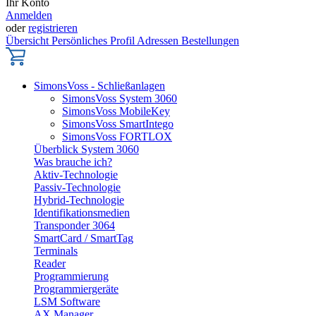
Ihr Konto
Anmelden
oder
registrieren
Übersicht
Persönliches Profil
Adressen
Bestellungen
SimonsVoss - Schließanlagen
SimonsVoss System 3060
SimonsVoss MobileKey
SimonsVoss SmartIntego
SimonsVoss FORTLOX
Überblick System 3060
Was brauche ich?
Aktiv-Technologie
Passiv-Technologie
Hybrid-Technologie
Identifikationsmedien
Transponder 3064
SmartCard / SmartTag
Terminals
Reader
Programmierung
Programmiergeräte
LSM Software
AX Manager