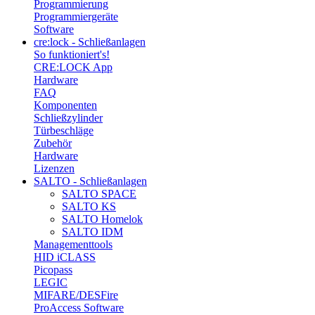
Programmierung
Programmiergeräte
Software
cre:lock - Schließanlagen
So funktioniert's!
CRE:LOCK App
Hardware
FAQ
Komponenten
Schließzylinder
Türbeschläge
Zubehör
Hardware
Lizenzen
SALTO - Schließanlagen
SALTO SPACE
SALTO KS
SALTO Homelok
SALTO IDM
Managementtools
HID iCLASS
Picopass
LEGIC
MIFARE/DESFire
ProAccess Software