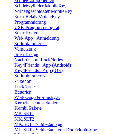
Schließkomponenten
Schließzylinder MobileKey
Vorhängeschlösser MobileKey
SmartRelais MobileKey
Programmierung
USB-Programmiergerät
SmartBridge
Web-App - Anmeldung
So funktioniert's!
Vernetzung
SmartBridge
Nachrüstbare LockNodes
Key4Friends - App (Android)
Key4Friends - App (iOS)
So funktioniert's!
Zubehör
LockNodes
Batterien
Werkzeuge & Sonstiges
Kernziehschutzadapter
Kombi-Pakete
MK.SET1
MK.SET2
MK.SET - Schließanlage
MK.SET - Schließanlage - DoorMonitoring