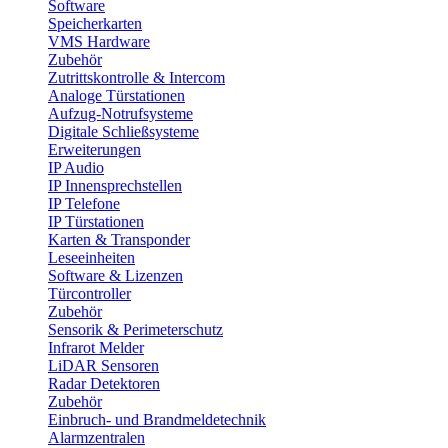
Software
Speicherkarten
VMS Hardware
Zubehör
Zutrittskontrolle & Intercom
Analoge Türstationen
Aufzug-Notrufsysteme
Digitale Schließsysteme
Erweiterungen
IP Audio
IP Innensprechstellen
IP Telefone
IP Türstationen
Karten & Transponder
Leseeinheiten
Software & Lizenzen
Türcontroller
Zubehör
Sensorik & Perimeterschutz
Infrarot Melder
LiDAR Sensoren
Radar Detektoren
Zubehör
Einbruch- und Brandmeldetechnik
Alarmzentralen