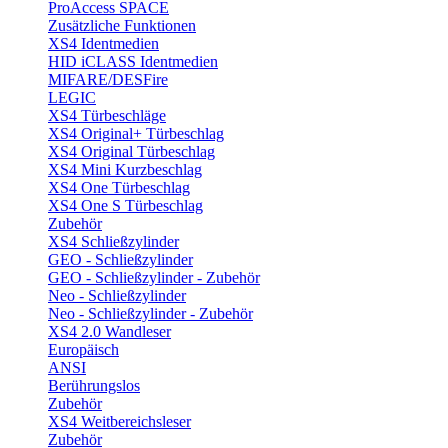
ProAccess SPACE
Zusätzliche Funktionen
XS4 Identmedien
HID iCLASS Identmedien
MIFARE/DESFire
LEGIC
XS4 Türbeschläge
XS4 Original+ Türbeschlag
XS4 Original Türbeschlag
XS4 Mini Kurzbeschlag
XS4 One Türbeschlag
XS4 One S Türbeschlag
Zubehör
XS4 Schließzylinder
GEO - Schließzylinder
GEO - Schließzylinder - Zubehör
Neo - Schließzylinder
Neo - Schließzylinder - Zubehör
XS4 2.0 Wandleser
Europäisch
ANSI
Berührungslos
Zubehör
XS4 Weitbereichsleser
Zubehör