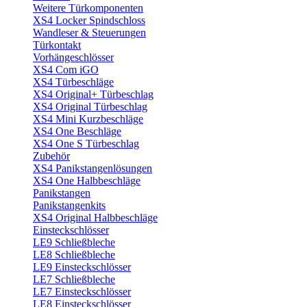
Weitere Türkomponenten
XS4 Locker Spindschloss
Wandleser & Steuerungen
Türkontakt
Vorhängeschlösser
XS4 Com iGO
XS4 Türbeschläge
XS4 Original+ Türbeschlag
XS4 Original Türbeschlag
XS4 Mini Kurzbeschläge
XS4 One Beschläge
XS4 One S Türbeschlag
Zubehör
XS4 Panikstangenlösungen
XS4 One Halbbeschläge
Panikstangen
Panikstangenkits
XS4 Original Halbbeschläge
Einsteckschlösser
LE9 Schließbleche
LE8 Schließbleche
LE9 Einsteckschlösser
LE7 Schließbleche
LE7 Einsteckschlösser
LE8 Einsteckschlösser