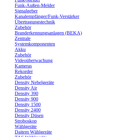
Funk-Außen-Melder
Signalgeber
Kanalempfänger/Funk-Verstärker
Übertragungstechnik
Zubehör
Branderkennungsanlagen (BEKA)
Zentrale
Systemkomponenten
Akku
Zubehör
Videoüberwachung
Kameras
Rekorder
Zubehör
Density Nebelgeräte
Density Air
Density 390
Density 900
Density 1500
Density 2400
Density Düsen
Stroboskop
Wählgeräte
Daitem Wählgeräte