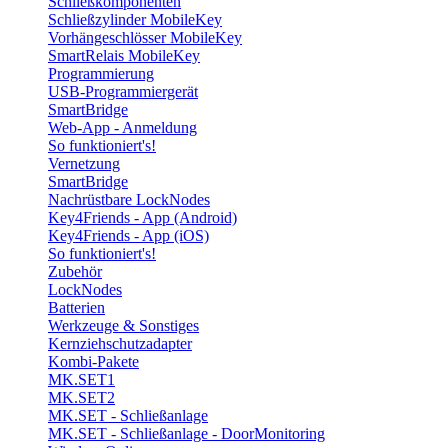
Schließkomponenten
Schließzylinder MobileKey
Vorhängeschlösser MobileKey
SmartRelais MobileKey
Programmierung
USB-Programmiergerät
SmartBridge
Web-App - Anmeldung
So funktioniert's!
Vernetzung
SmartBridge
Nachrüstbare LockNodes
Key4Friends - App (Android)
Key4Friends - App (iOS)
So funktioniert's!
Zubehör
LockNodes
Batterien
Werkzeuge & Sonstiges
Kernziehschutzadapter
Kombi-Pakete
MK.SET1
MK.SET2
MK.SET - Schließanlage
MK.SET - Schließanlage - DoorMonitoring