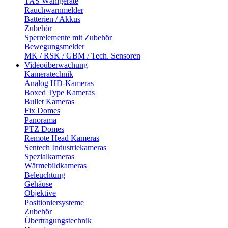
TAS Wählgeräte
Rauchwarnmelder
Batterien / Akkus
Zubehör
Sperrelemente mit Zubehör
Bewegungsmelder
MK / RSK / GBM / Tech. Sensoren
Videoüberwachung
Kameratechnik
Analog HD-Kameras
Boxed Type Kameras
Bullet Kameras
Fix Domes
Panorama
PTZ Domes
Remote Head Kameras
Sentech Industriekameras
Spezialkameras
Wärmebildkameras
Beleuchtung
Gehäuse
Objektive
Positioniersysteme
Zubehör
Übertragungstechnik