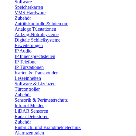
Software
Speicherkarten
VMS Hardware
Zubehör
Zutrittskontrolle & Intercom
Analoge Türstationen
Aufzug-Notrufsysteme
Digitale Schließsysteme
Erweiterungen
IP Audio
IP Innensprechstellen
IP Telefone
IP Türstationen
Karten & Transponder
Leseeinheiten
Software & Lizenzen
Türcontroller
Zubehör
Sensorik & Perimeterschutz
Infrarot Melder
LiDAR Sensoren
Radar Detektoren
Zubehör
Einbruch- und Brandmeldetechnik
Alarmzentralen