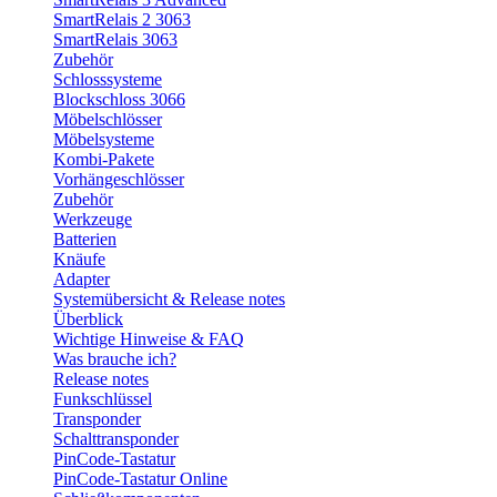
SmartRelais 2 3063
SmartRelais 3063
Zubehör
Schlosssysteme
Blockschloss 3066
Möbelschlösser
Möbelsysteme
Kombi-Pakete
Vorhängeschlösser
Zubehör
Werkzeuge
Batterien
Knäufe
Adapter
Systemübersicht & Release notes
Überblick
Wichtige Hinweise & FAQ
Was brauche ich?
Release notes
Funkschlüssel
Transponder
Schalttransponder
PinCode-Tastatur
PinCode-Tastatur Online