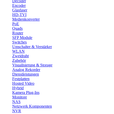
Decoder
Encoder
Glasfaser
HD-TVI
Medienkonverter
PoE
Quads
Router
SFP Module
Switches
Umschalter & Verstärker
WLAN
Zweidraht
Zubehör
Visualisierung & Storage
Analog Rekorder
Dienstleistungen
Festplatten
Hosted Video
Hybrid
Kamera Plug-Ins
Monitore
NAS
Netzwerk Komponenten
NVR