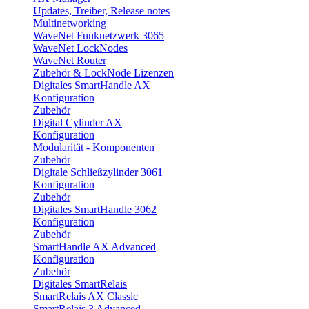
Updates, Treiber, Release notes
Multinetworking
WaveNet Funknetzwerk 3065
WaveNet LockNodes
WaveNet Router
Zubehör & LockNode Lizenzen
Digitales SmartHandle AX
Konfiguration
Zubehör
Digital Cylinder AX
Konfiguration
Modularität - Komponenten
Zubehör
Digitale Schließzylinder 3061
Konfiguration
Zubehör
Digitales SmartHandle 3062
Konfiguration
Zubehör
SmartHandle AX Advanced
Konfiguration
Zubehör
Digitales SmartRelais
SmartRelais AX Classic
SmartRelais 3 Advanced