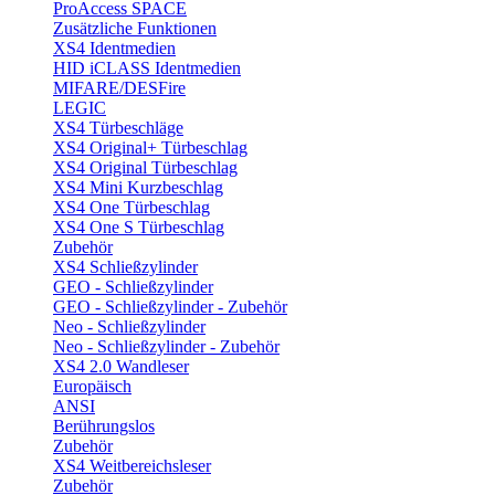
ProAccess SPACE
Zusätzliche Funktionen
XS4 Identmedien
HID iCLASS Identmedien
MIFARE/DESFire
LEGIC
XS4 Türbeschläge
XS4 Original+ Türbeschlag
XS4 Original Türbeschlag
XS4 Mini Kurzbeschlag
XS4 One Türbeschlag
XS4 One S Türbeschlag
Zubehör
XS4 Schließzylinder
GEO - Schließzylinder
GEO - Schließzylinder - Zubehör
Neo - Schließzylinder
Neo - Schließzylinder - Zubehör
XS4 2.0 Wandleser
Europäisch
ANSI
Berührungslos
Zubehör
XS4 Weitbereichsleser
Zubehör