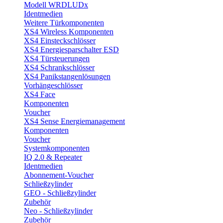
Modell WRDLUDx
Identmedien
Weitere Türkomponenten
XS4 Wireless Komponenten
XS4 Einsteckschlösser
XS4 Energiesparschalter ESD
XS4 Türsteuerungen
XS4 Schrankschlösser
XS4 Panikstangenlösungen
Vorhängeschlösser
XS4 Face
Komponenten
Voucher
XS4 Sense Energiemanagement
Komponenten
Voucher
Systemkomponenten
IQ 2.0 & Repeater
Identmedien
Abonnement-Voucher
Schließzylinder
GEO - Schließzylinder
Zubehör
Neo - Schließzylinder
Zubehör