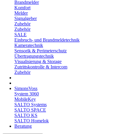
Brandmelder
Komfort
Melder
Signalgeber
Zubehör
Zubehör
SALE
Einbruch- und Brandmeldetechnik
Kameratechnik
Sensorik & Perimeterschutz
Übertragungstechnik
Visualisierung & Storage
Zutrittskontrolle & Intercom
Zubehör
SimonsVoss
System 3060
MobileKey
SALTO Systems
SALTO SPACE
SALTO KS
SALTO Homelok
Beratung