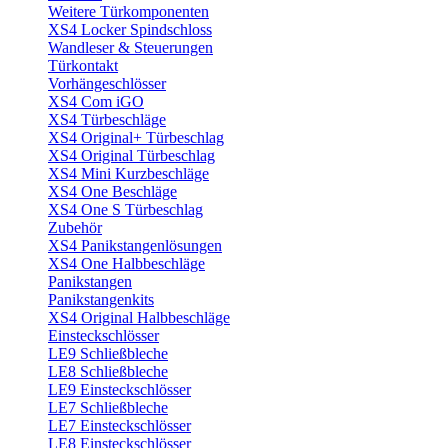
Weitere Türkomponenten
XS4 Locker Spindschloss
Wandleser & Steuerungen
Türkontakt
Vorhängeschlösser
XS4 Com iGO
XS4 Türbeschläge
XS4 Original+ Türbeschlag
XS4 Original Türbeschlag
XS4 Mini Kurzbeschläge
XS4 One Beschläge
XS4 One S Türbeschlag
Zubehör
XS4 Panikstangenlösungen
XS4 One Halbbeschläge
Panikstangen
Panikstangenkits
XS4 Original Halbbeschläge
Einsteckschlösser
LE9 Schließbleche
LE8 Schließbleche
LE9 Einsteckschlösser
LE7 Schließbleche
LE7 Einsteckschlösser
LE8 Einsteckschlösser