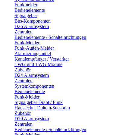
Funkmelder
Bedienelemente
Signalgeber
Bus-Komponenten
D26 Alarmsystem
Zentralen
Bedienelemente / Schalteinrichtungen
Funk-Melder
Funk-Außen-Melder
Alarmierungsmittel
Kanalempfänger / Verstärker
TWG und TWG Module
Zubehör
D24 Alarmsystem
Zentralen
Systemkomponenten
Bedienelemente
Funk-Melder
Signalgeber Draht / Funk
Haustechn. Daitem-Sensoren
Zubehör
D20 Alarmsystem
Zentralen
Bedienelemente / Schalteinrichtungen
Funk-Melder