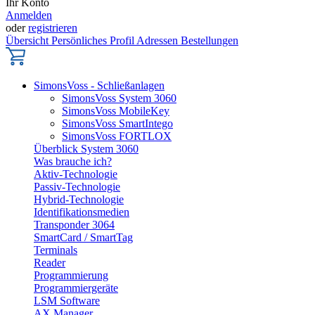
Ihr Konto
Anmelden
oder
registrieren
Übersicht
Persönliches Profil
Adressen
Bestellungen
SimonsVoss - Schließanlagen
SimonsVoss System 3060
SimonsVoss MobileKey
SimonsVoss SmartIntego
SimonsVoss FORTLOX
Überblick System 3060
Was brauche ich?
Aktiv-Technologie
Passiv-Technologie
Hybrid-Technologie
Identifikationsmedien
Transponder 3064
SmartCard / SmartTag
Terminals
Reader
Programmierung
Programmiergeräte
LSM Software
AX Manager