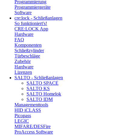
Programmierung
Programmiergeräte
Software
cre:lock - Schließanlagen
So funktioniert's!
CRE:LOCK App
Hardware
FAQ
Komponenten
Schließzylinder
Türbeschläge
Zubehör
Hardware
Lizenzen
SALTO - Schließanlagen
SALTO SPACE
SALTO KS
SALTO Homelok
SALTO IDM
Managementtools
HID iCLASS
Picopass
LEGIC
MIFARE/DESFire
ProAccess Software