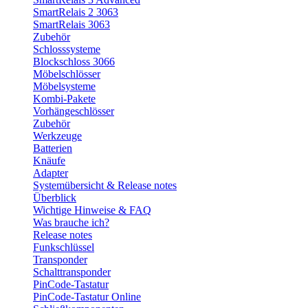
SmartRelais 2 3063
SmartRelais 3063
Zubehör
Schlosssysteme
Blockschloss 3066
Möbelschlösser
Möbelsysteme
Kombi-Pakete
Vorhängeschlösser
Zubehör
Werkzeuge
Batterien
Knäufe
Adapter
Systemübersicht & Release notes
Überblick
Wichtige Hinweise & FAQ
Was brauche ich?
Release notes
Funkschlüssel
Transponder
Schalttransponder
PinCode-Tastatur
PinCode-Tastatur Online