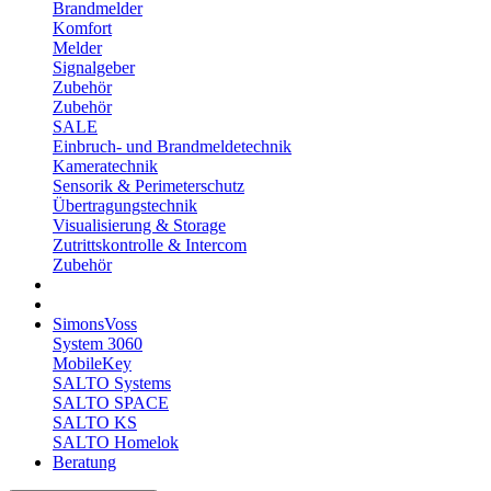
Brandmelder
Komfort
Melder
Signalgeber
Zubehör
Zubehör
SALE
Einbruch- und Brandmeldetechnik
Kameratechnik
Sensorik & Perimeterschutz
Übertragungstechnik
Visualisierung & Storage
Zutrittskontrolle & Intercom
Zubehör
SimonsVoss
System 3060
MobileKey
SALTO Systems
SALTO SPACE
SALTO KS
SALTO Homelok
Beratung