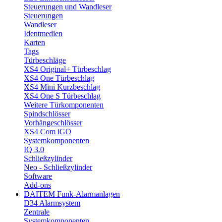
Steuerungen und Wandleser
Steuerungen
Wandleser
Identmedien
Karten
Tags
Türbeschläge
XS4 Original+ Türbeschlag
XS4 One Türbeschlag
XS4 Mini Kurzbeschlag
XS4 One S Türbeschlag
Weitere Türkomponenten
Spindschlösser
Vorhängeschlösser
XS4 Com iGO
Systemkomponenten
IQ 3.0
Schließzylinder
Neo - Schließzylinder
Software
Add-ons
DAITEM Funk-Alarmanlagen
D34 Alarmsystem
Zentrale
Systemkomponenten