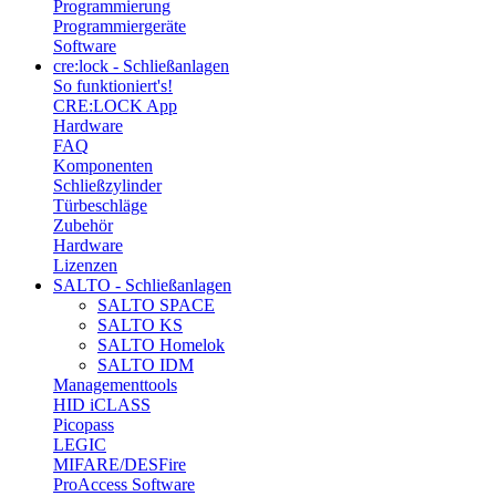
Programmierung
Programmiergeräte
Software
cre:lock - Schließanlagen
So funktioniert's!
CRE:LOCK App
Hardware
FAQ
Komponenten
Schließzylinder
Türbeschläge
Zubehör
Hardware
Lizenzen
SALTO - Schließanlagen
SALTO SPACE
SALTO KS
SALTO Homelok
SALTO IDM
Managementtools
HID iCLASS
Picopass
LEGIC
MIFARE/DESFire
ProAccess Software