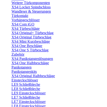
Weitere Türkomponenten
XS4 Locker Spindschloss
Wandleser & Steuerungen
Türkontakt
Vorhängeschlösser
XS4 Com iGO
XS4 Türbeschläge
XS4 Original+ Türbeschlag
XS4 Original Türbeschlag
XS4 Mini Kurzbeschläge
XS4 One Beschläge
XS4 One S Türbeschlag
Zubehör
XS4 Panikstangenlösungen
XS4 One Halbbeschläge
Panikstangen
Panikstangenkits
XS4 Original Halbbeschläge
Einsteckschlösser
LE9 Schließbleche
LE8 Schließbleche
LE9 Einsteckschlösser
LE7 Schließbleche
LE7 Einsteckschlösser
LE8 Einsteckschlösser