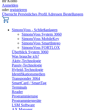
Ihr Konto
Anmelden
oder
registrieren
Übersicht
Persönliches Profil
Adressen
Bestellungen
SimonsVoss - Schließanlagen
SimonsVoss System 3060
SimonsVoss MobileKey
SimonsVoss SmartIntego
SimonsVoss FORTLOX
Überblick System 3060
Was brauche ich?
Aktiv-Technologie
Passiv-Technologie
Hybrid-Technologie
Identifikationsmedien
Transponder 3064
SmartCard / SmartTag
Terminals
Reader
Programmierung
Programmiergeräte
LSM Software
AX Manager