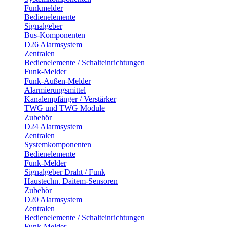
Funkmelder
Bedienelemente
Signalgeber
Bus-Komponenten
D26 Alarmsystem
Zentralen
Bedienelemente / Schalteinrichtungen
Funk-Melder
Funk-Außen-Melder
Alarmierungsmittel
Kanalempfänger / Verstärker
TWG und TWG Module
Zubehör
D24 Alarmsystem
Zentralen
Systemkomponenten
Bedienelemente
Funk-Melder
Signalgeber Draht / Funk
Haustechn. Daitem-Sensoren
Zubehör
D20 Alarmsystem
Zentralen
Bedienelemente / Schalteinrichtungen
Funk-Melder