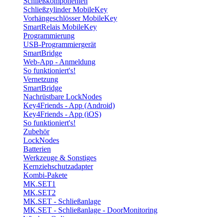
Schließkomponenten
Schließzylinder MobileKey
Vorhängeschlösser MobileKey
SmartRelais MobileKey
Programmierung
USB-Programmiergerät
SmartBridge
Web-App - Anmeldung
So funktioniert's!
Vernetzung
SmartBridge
Nachrüstbare LockNodes
Key4Friends - App (Android)
Key4Friends - App (iOS)
So funktioniert's!
Zubehör
LockNodes
Batterien
Werkzeuge & Sonstiges
Kernziehschutzadapter
Kombi-Pakete
MK.SET1
MK.SET2
MK.SET - Schließanlage
MK.SET - Schließanlage - DoorMonitoring