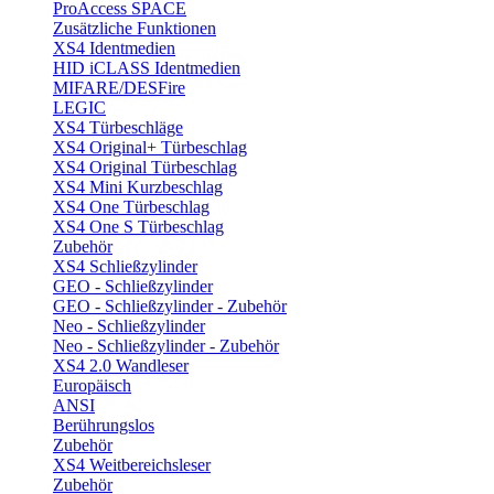
ProAccess SPACE
Zusätzliche Funktionen
XS4 Identmedien
HID iCLASS Identmedien
MIFARE/DESFire
LEGIC
XS4 Türbeschläge
XS4 Original+ Türbeschlag
XS4 Original Türbeschlag
XS4 Mini Kurzbeschlag
XS4 One Türbeschlag
XS4 One S Türbeschlag
Zubehör
XS4 Schließzylinder
GEO - Schließzylinder
GEO - Schließzylinder - Zubehör
Neo - Schließzylinder
Neo - Schließzylinder - Zubehör
XS4 2.0 Wandleser
Europäisch
ANSI
Berührungslos
Zubehör
XS4 Weitbereichsleser
Zubehör