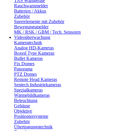
TAS Wählgeräte
Rauchwarnmelder
Batterien / Akkus
Zubehör
Sperrelemente mit Zubehör
Bewegungsmelder
MK / RSK / GBM / Tech. Sensoren
Videoüberwachung
Kameratechnik
Analog HD-Kameras
Boxed Type Kameras
Bullet Kameras
Fix Domes
Panorama
PTZ Domes
Remote Head Kameras
Sentech Industriekameras
Spezialkameras
Wärmebildkameras
Beleuchtung
Gehäuse
Objektive
Positioniersysteme
Zubehör
Übertragungstechnik