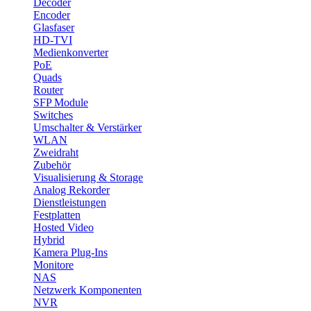
Decoder
Encoder
Glasfaser
HD-TVI
Medienkonverter
PoE
Quads
Router
SFP Module
Switches
Umschalter & Verstärker
WLAN
Zweidraht
Zubehör
Visualisierung & Storage
Analog Rekorder
Dienstleistungen
Festplatten
Hosted Video
Hybrid
Kamera Plug-Ins
Monitore
NAS
Netzwerk Komponenten
NVR