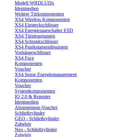
Modell WRDLUDx
Identmedien
Weitere Türkomponenten
XS4 Wireless Komponenten
XS4 Einsteckschlösser
XS4 Energiesparschalter ESD
XS4 Türsteuerungen
XS4 Schrankschlösser
XS4 Panikstangenlösungen
Vorhängeschlösser
XS4 Face
Komponenten
Voucher
XS4 Sense Energiemanagement
Komponenten
Voucher
Systemkomponenten
IQ 2.0 & Repeater
Identmedien
Abonnement-Voucher
Schließzylinder
GEO - Schließzylinder
Zubehör
Neo - Schließzylinder
Zubehör