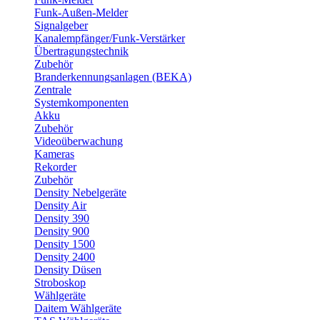
Funk-Außen-Melder
Signalgeber
Kanalempfänger/Funk-Verstärker
Übertragungstechnik
Zubehör
Branderkennungsanlagen (BEKA)
Zentrale
Systemkomponenten
Akku
Zubehör
Videoüberwachung
Kameras
Rekorder
Zubehör
Density Nebelgeräte
Density Air
Density 390
Density 900
Density 1500
Density 2400
Density Düsen
Stroboskop
Wählgeräte
Daitem Wählgeräte