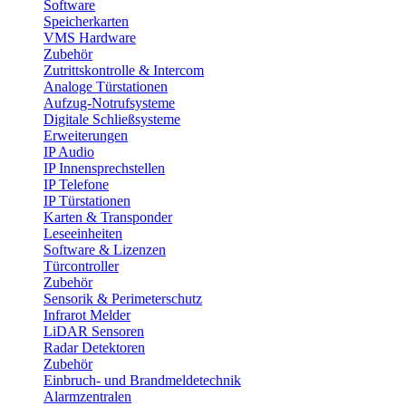
Software
Speicherkarten
VMS Hardware
Zubehör
Zutrittskontrolle & Intercom
Analoge Türstationen
Aufzug-Notrufsysteme
Digitale Schließsysteme
Erweiterungen
IP Audio
IP Innensprechstellen
IP Telefone
IP Türstationen
Karten & Transponder
Leseeinheiten
Software & Lizenzen
Türcontroller
Zubehör
Sensorik & Perimeterschutz
Infrarot Melder
LiDAR Sensoren
Radar Detektoren
Zubehör
Einbruch- und Brandmeldetechnik
Alarmzentralen