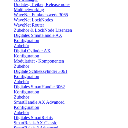
Updates, Treiber, Release notes
Multinetworking
WaveNet Funknetzwerk 3065
WaveNet LockNodes
WaveNet Router
Zubehör & LockNode Lizenzen
Digitales SmartHandle AX
Konfiguration
Zubehör
Digital Cylinder AX
Konfiguration
Modularität - Komponenten
Zubehör
Digitale Schließzylinder 3061
Konfiguration
Zubehör
Digitales SmartHandle 3062
Konfiguration
Zubehör
SmartHandle AX Advanced
Konfiguration
Zubehör
Digitales SmartRelais
SmartRelais AX Classic
SmartRelais 3 Advanced