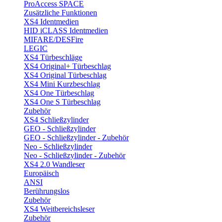
ProAccess SPACE
Zusätzliche Funktionen
XS4 Identmedien
HID iCLASS Identmedien
MIFARE/DESFire
LEGIC
XS4 Türbeschläge
XS4 Original+ Türbeschlag
XS4 Original Türbeschlag
XS4 Mini Kurzbeschlag
XS4 One Türbeschlag
XS4 One S Türbeschlag
Zubehör
XS4 Schließzylinder
GEO - Schließzylinder
GEO - Schließzylinder - Zubehör
Neo - Schließzylinder
Neo - Schließzylinder - Zubehör
XS4 2.0 Wandleser
Europäisch
ANSI
Berührungslos
Zubehör
XS4 Weitbereichsleser
Zubehör