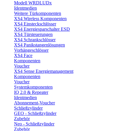
Modell WRDLUDx
Identmedien
Weitere Türkomponenten
XS4 Wireless Komponenten
XS4 Einsteckschlösser
XS4 Energiesparschalter ESD
XS4 Türsteuerungen
XS4 Schrankschlösser
XS4 Panikstangenlösungen
Vorhängeschlösser
XS4 Face
Komponenten
Voucher
XS4 Sense Energiemanagement
Komponenten
Voucher
Systemkomponenten
IQ 2.0 & Repeater
Identmedien
Abonnement-Voucher
Schließzylinder
GEO - Schließzylinder
Zubehör
Neo - Schließzylinder
Zubehör