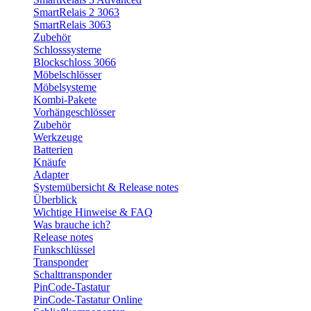
SmartRelais 2 3063
SmartRelais 3063
Zubehör
Schlosssysteme
Blockschloss 3066
Möbelschlösser
Möbelsysteme
Kombi-Pakete
Vorhängeschlösser
Zubehör
Werkzeuge
Batterien
Knäufe
Adapter
Systemübersicht & Release notes
Überblick
Wichtige Hinweise & FAQ
Was brauche ich?
Release notes
Funkschlüssel
Transponder
Schalttransponder
PinCode-Tastatur
PinCode-Tastatur Online