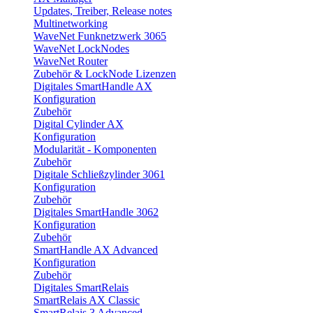
Updates, Treiber, Release notes
Multinetworking
WaveNet Funknetzwerk 3065
WaveNet LockNodes
WaveNet Router
Zubehör & LockNode Lizenzen
Digitales SmartHandle AX
Konfiguration
Zubehör
Digital Cylinder AX
Konfiguration
Modularität - Komponenten
Zubehör
Digitale Schließzylinder 3061
Konfiguration
Zubehör
Digitales SmartHandle 3062
Konfiguration
Zubehör
SmartHandle AX Advanced
Konfiguration
Zubehör
Digitales SmartRelais
SmartRelais AX Classic
SmartRelais 3 Advanced