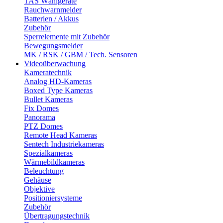
TAS Wählgeräte
Rauchwarnmelder
Batterien / Akkus
Zubehör
Sperrelemente mit Zubehör
Bewegungsmelder
MK / RSK / GBM / Tech. Sensoren
Videoüberwachung
Kameratechnik
Analog HD-Kameras
Boxed Type Kameras
Bullet Kameras
Fix Domes
Panorama
PTZ Domes
Remote Head Kameras
Sentech Industriekameras
Spezialkameras
Wärmebildkameras
Beleuchtung
Gehäuse
Objektive
Positioniersysteme
Zubehör
Übertragungstechnik