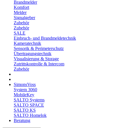
Brandmelder
Komfort
Melder
Signalgeber
Zubehör
Zubehör
SALE
Einbruch- und Brandmeldetechnik
Kameratechnik
Sensorik & Perimeterschutz
Übertragungstechnik
Visualisierung & Storage
Zutrittskontrolle & Intercom
Zubehör
SimonsVoss
System 3060
MobileKey
SALTO Systems
SALTO SPACE
SALTO KS
SALTO Homelok
Beratung