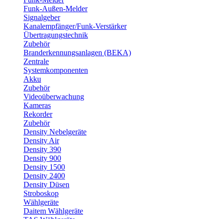
Funk-Außen-Melder
Signalgeber
Kanalempfänger/Funk-Verstärker
Übertragungstechnik
Zubehör
Branderkennungsanlagen (BEKA)
Zentrale
Systemkomponenten
Akku
Zubehör
Videoüberwachung
Kameras
Rekorder
Zubehör
Density Nebelgeräte
Density Air
Density 390
Density 900
Density 1500
Density 2400
Density Düsen
Stroboskop
Wählgeräte
Daitem Wählgeräte