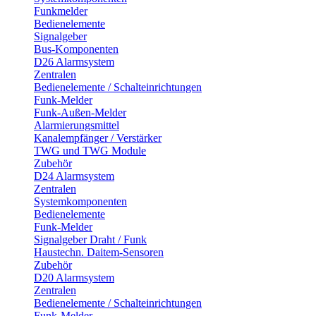
Funkmelder
Bedienelemente
Signalgeber
Bus-Komponenten
D26 Alarmsystem
Zentralen
Bedienelemente / Schalteinrichtungen
Funk-Melder
Funk-Außen-Melder
Alarmierungsmittel
Kanalempfänger / Verstärker
TWG und TWG Module
Zubehör
D24 Alarmsystem
Zentralen
Systemkomponenten
Bedienelemente
Funk-Melder
Signalgeber Draht / Funk
Haustechn. Daitem-Sensoren
Zubehör
D20 Alarmsystem
Zentralen
Bedienelemente / Schalteinrichtungen
Funk-Melder