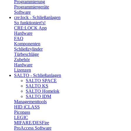
Programmierung
Programmiergeräte
Software
cre:lock - Schließanlagen
So funktioniert's!
CRE:LOCK App
Hardware
FAQ
Komponenten
Schließzylinder
Türbeschläge
Zubehör
Hardware
Lizenzen
SALTO - Schließanlagen
SALTO SPACE
SALTO KS
SALTO Homelok
SALTO IDM
Managementtools
HID iCLASS
Picopass
LEGIC
MIFARE/DESFire
ProAccess Software