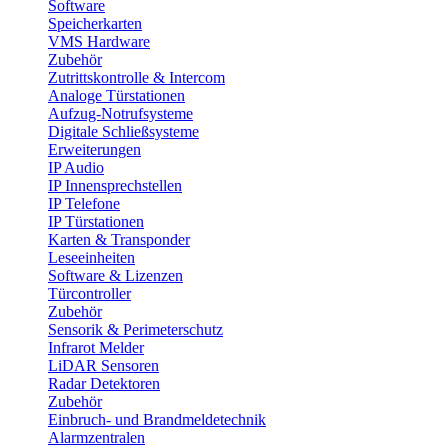
Software
Speicherkarten
VMS Hardware
Zubehör
Zutrittskontrolle & Intercom
Analoge Türstationen
Aufzug-Notrufsysteme
Digitale Schließsysteme
Erweiterungen
IP Audio
IP Innensprechstellen
IP Telefone
IP Türstationen
Karten & Transponder
Leseeinheiten
Software & Lizenzen
Türcontroller
Zubehör
Sensorik & Perimeterschutz
Infrarot Melder
LiDAR Sensoren
Radar Detektoren
Zubehör
Einbruch- und Brandmeldetechnik
Alarmzentralen