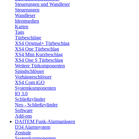
Steuerungen und Wandleser
Steuerungen
Wandleser
Identmedien
Karten
Tags
Türbeschläge
XS4 Original+ Türbeschlag
XS4 One Türbeschlag
XS4 Mini Kurzbeschlag
XS4 One S Türbeschlag
Weitere Türkomponenten
Spindschlösser
Vorhängeschlösser
XS4 Com iGO
Systemkomponenten
IQ 3.0
Schließzylinder
Neo - Schließzylinder
Software
Add-ons
DAITEM Funk-Alarmanlagen
D34 Alarmsystem
Zentrale
Systemkomponenten