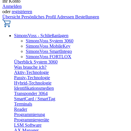
Ihr Konto
Anmelden
oder
registrieren
Übersicht
Persönliches Profil
Adressen
Bestellungen
SimonsVoss - Schließanlagen
SimonsVoss System 3060
SimonsVoss MobileKey
SimonsVoss SmartIntego
SimonsVoss FORTLOX
Überblick System 3060
Was brauche ich?
Aktiv-Technologie
Passiv-Technologie
Hybrid-Technologie
Identifikationsmedien
Transponder 3064
SmartCard / SmartTag
Terminals
Reader
Programmierung
Programmiergeräte
LSM Software
AX Manager