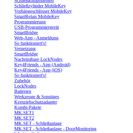
Schließkomponenten
Schließzylinder MobileKey
Vorhängeschlösser MobileKey
SmartRelais MobileKey
Programmierung
USB-Programmiergerät
SmartBridge
Web-App - Anmeldung
So funktioniert's!
Vernetzung
SmartBridge
Nachrüstbare LockNodes
Key4Friends - App (Android)
Key4Friends - App (iOS)
So funktioniert's!
Zubehör
LockNodes
Batterien
Werkzeuge & Sonstiges
Kernziehschutzadapter
Kombi-Pakete
MK.SET1
MK.SET2
MK.SET - Schließanlage
MK.SET - Schließanlage - DoorMonitoring