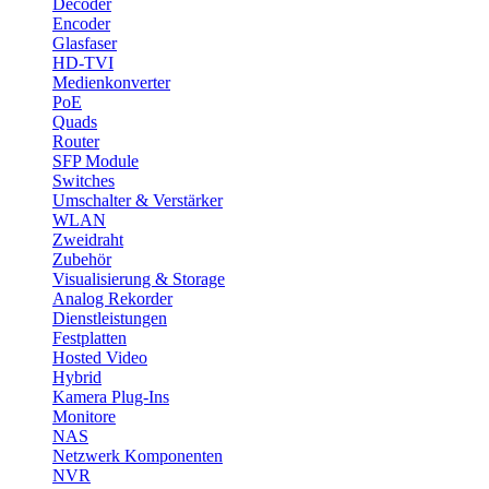
Decoder
Encoder
Glasfaser
HD-TVI
Medienkonverter
PoE
Quads
Router
SFP Module
Switches
Umschalter & Verstärker
WLAN
Zweidraht
Zubehör
Visualisierung & Storage
Analog Rekorder
Dienstleistungen
Festplatten
Hosted Video
Hybrid
Kamera Plug-Ins
Monitore
NAS
Netzwerk Komponenten
NVR