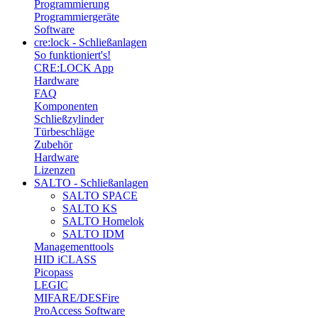
Programmierung
Programmiergeräte
Software
cre:lock - Schließanlagen
So funktioniert's!
CRE:LOCK App
Hardware
FAQ
Komponenten
Schließzylinder
Türbeschläge
Zubehör
Hardware
Lizenzen
SALTO - Schließanlagen
SALTO SPACE
SALTO KS
SALTO Homelok
SALTO IDM
Managementtools
HID iCLASS
Picopass
LEGIC
MIFARE/DESFire
ProAccess Software