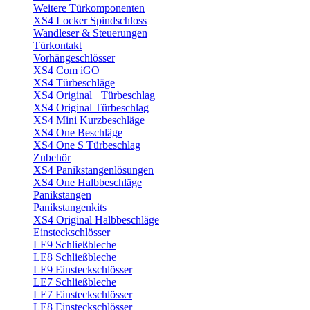
Weitere Türkomponenten
XS4 Locker Spindschloss
Wandleser & Steuerungen
Türkontakt
Vorhängeschlösser
XS4 Com iGO
XS4 Türbeschläge
XS4 Original+ Türbeschlag
XS4 Original Türbeschlag
XS4 Mini Kurzbeschläge
XS4 One Beschläge
XS4 One S Türbeschlag
Zubehör
XS4 Panikstangenlösungen
XS4 One Halbbeschläge
Panikstangen
Panikstangenkits
XS4 Original Halbbeschläge
Einsteckschlösser
LE9 Schließbleche
LE8 Schließbleche
LE9 Einsteckschlösser
LE7 Schließbleche
LE7 Einsteckschlösser
LE8 Einsteckschlösser