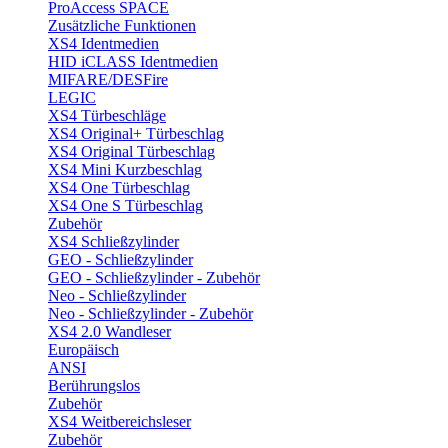
ProAccess SPACE
Zusätzliche Funktionen
XS4 Identmedien
HID iCLASS Identmedien
MIFARE/DESFire
LEGIC
XS4 Türbeschläge
XS4 Original+ Türbeschlag
XS4 Original Türbeschlag
XS4 Mini Kurzbeschlag
XS4 One Türbeschlag
XS4 One S Türbeschlag
Zubehör
XS4 Schließzylinder
GEO - Schließzylinder
GEO - Schließzylinder - Zubehör
Neo - Schließzylinder
Neo - Schließzylinder - Zubehör
XS4 2.0 Wandleser
Europäisch
ANSI
Berührungslos
Zubehör
XS4 Weitbereichsleser
Zubehör