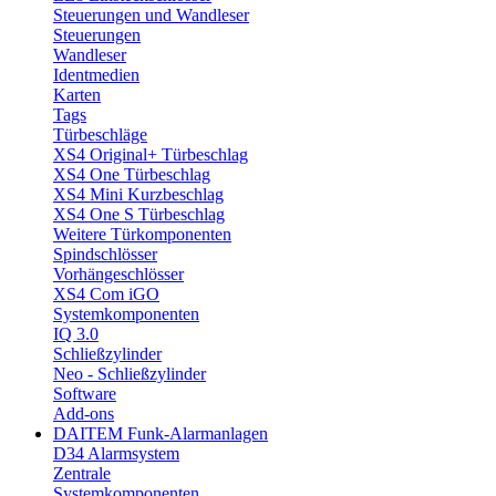
Steuerungen und Wandleser
Steuerungen
Wandleser
Identmedien
Karten
Tags
Türbeschläge
XS4 Original+ Türbeschlag
XS4 One Türbeschlag
XS4 Mini Kurzbeschlag
XS4 One S Türbeschlag
Weitere Türkomponenten
Spindschlösser
Vorhängeschlösser
XS4 Com iGO
Systemkomponenten
IQ 3.0
Schließzylinder
Neo - Schließzylinder
Software
Add-ons
DAITEM Funk-Alarmanlagen
D34 Alarmsystem
Zentrale
Systemkomponenten