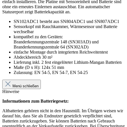
einfach installieren. Die Platine mit Sensoreinheit und Batterie sind
ohne ein erneutes Einlernen austauschbar. Ein automatischer
Statusreport zeigt Batteriekapazität an.
SN102ADC1 besteht aus SN804ADC1 und SN807ADC1
Sensorkopf mit Rauchkammer, Wärmesensor und Batterie
wechselbar
kompatibel zu den Geräten:
Branderkennungszentrale 148 (SN303AD) und
Branderkennungszentrale 64 (SN302AD)
einfache Montage durch integrierten Reichweitentest
Abdeckbereich 30 m²
Lieferung inkl. 2 fest eingelöteter Lithium-Mangan Batterien
Maße (D x H): 124x 51 mm
Zulassung: EN 54-5, EN 54-7, EN 54-25
Menü schließen
Hinweise
Informationen zum Batteriegesetz:
Altbatterien gehören nicht in den Hausmüll. Im Übrigen weisen wir
darauf hin, dass Sie als Endnutzer gesetzlich verpflichtet sind,
Batterien zurückzugeben. Sie können Batterien nach Gebrauch
unentgeltlich an der Verkaufsstelle zurückgeben. Bei Überschreitung