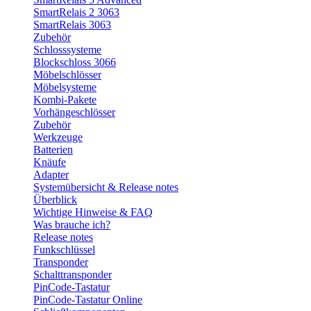
SmartRelais 2 3063
SmartRelais 3063
Zubehör
Schlosssysteme
Blockschloss 3066
Möbelschlösser
Möbelsysteme
Kombi-Pakete
Vorhängeschlösser
Zubehör
Werkzeuge
Batterien
Knäufe
Adapter
Systemübersicht & Release notes
Überblick
Wichtige Hinweise & FAQ
Was brauche ich?
Release notes
Funkschlüssel
Transponder
Schalttransponder
PinCode-Tastatur
PinCode-Tastatur Online