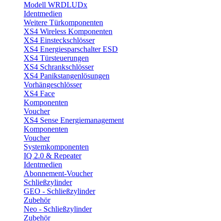
Modell WRDLUDx
Identmedien
Weitere Türkomponenten
XS4 Wireless Komponenten
XS4 Einsteckschlösser
XS4 Energiesparschalter ESD
XS4 Türsteuerungen
XS4 Schrankschlösser
XS4 Panikstangenlösungen
Vorhängeschlösser
XS4 Face
Komponenten
Voucher
XS4 Sense Energiemanagement
Komponenten
Voucher
Systemkomponenten
IQ 2.0 & Repeater
Identmedien
Abonnement-Voucher
Schließzylinder
GEO - Schließzylinder
Zubehör
Neo - Schließzylinder
Zubehör