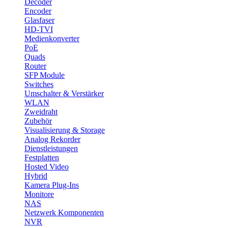
Decoder
Encoder
Glasfaser
HD-TVI
Medienkonverter
PoE
Quads
Router
SFP Module
Switches
Umschalter & Verstärker
WLAN
Zweidraht
Zubehör
Visualisierung & Storage
Analog Rekorder
Dienstleistungen
Festplatten
Hosted Video
Hybrid
Kamera Plug-Ins
Monitore
NAS
Netzwerk Komponenten
NVR