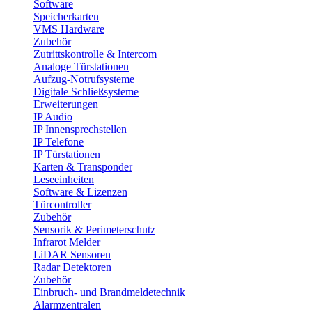
Software
Speicherkarten
VMS Hardware
Zubehör
Zutrittskontrolle & Intercom
Analoge Türstationen
Aufzug-Notrufsysteme
Digitale Schließsysteme
Erweiterungen
IP Audio
IP Innensprechstellen
IP Telefone
IP Türstationen
Karten & Transponder
Leseeinheiten
Software & Lizenzen
Türcontroller
Zubehör
Sensorik & Perimeterschutz
Infrarot Melder
LiDAR Sensoren
Radar Detektoren
Zubehör
Einbruch- und Brandmeldetechnik
Alarmzentralen