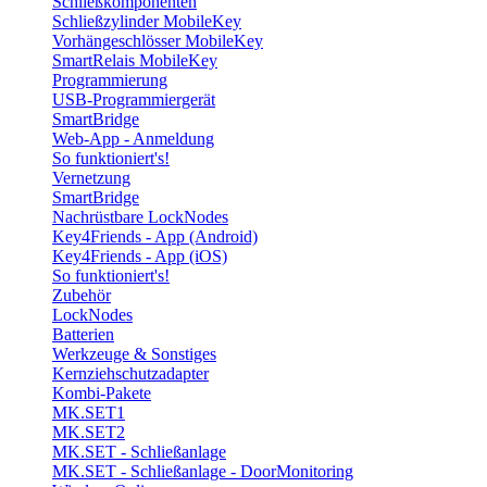
Schließkomponenten
Schließzylinder MobileKey
Vorhängeschlösser MobileKey
SmartRelais MobileKey
Programmierung
USB-Programmiergerät
SmartBridge
Web-App - Anmeldung
So funktioniert's!
Vernetzung
SmartBridge
Nachrüstbare LockNodes
Key4Friends - App (Android)
Key4Friends - App (iOS)
So funktioniert's!
Zubehör
LockNodes
Batterien
Werkzeuge & Sonstiges
Kernziehschutzadapter
Kombi-Pakete
MK.SET1
MK.SET2
MK.SET - Schließanlage
MK.SET - Schließanlage - DoorMonitoring