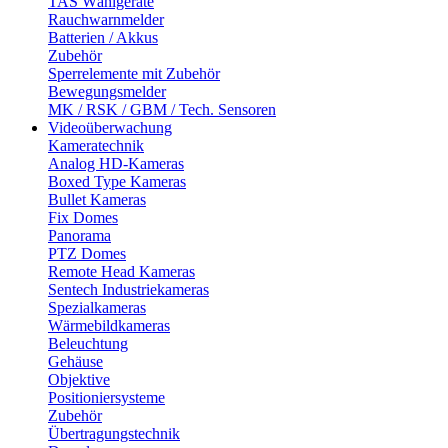
TAS Wählgeräte
Rauchwarnmelder
Batterien / Akkus
Zubehör
Sperrelemente mit Zubehör
Bewegungsmelder
MK / RSK / GBM / Tech. Sensoren
Videoüberwachung
Kameratechnik
Analog HD-Kameras
Boxed Type Kameras
Bullet Kameras
Fix Domes
Panorama
PTZ Domes
Remote Head Kameras
Sentech Industriekameras
Spezialkameras
Wärmebildkameras
Beleuchtung
Gehäuse
Objektive
Positioniersysteme
Zubehör
Übertragungstechnik