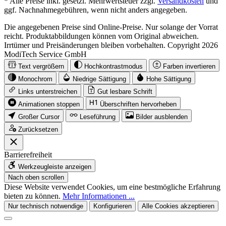
* Alle Preise inkl. gesetzl. Mehrwertsteuer zzgl.
Versandkosten
und
ggf. Nachnahmegebühren, wenn nicht anders angegeben.
Die angegebenen Preise sind Online-Preise. Nur solange der Vorrat
reicht. Produktabbildungen können vom Original abweichen.
Irrtümer und Preisänderungen bleiben vorbehalten. Copyright 2026
ModiTech Service GmbH
Text vergrößern
Hochkontrastmodus
Farben invertieren
Monochrom
Niedrige Sättigung
Hohe Sättigung
Links unterstreichen
Gut lesbare Schrift
Animationen stoppen
Überschriften hervorheben
Großer Cursor
Leseführung
Bilder ausblenden
Zurücksetzen
Barrierefreiheit
Werkzeugleiste anzeigen
Nach oben scrollen
Diese Website verwendet Cookies, um eine bestmögliche Erfahrung
bieten zu können.
Mehr Informationen ...
Nur technisch notwendige
Konfigurieren
Alle Cookies akzeptieren