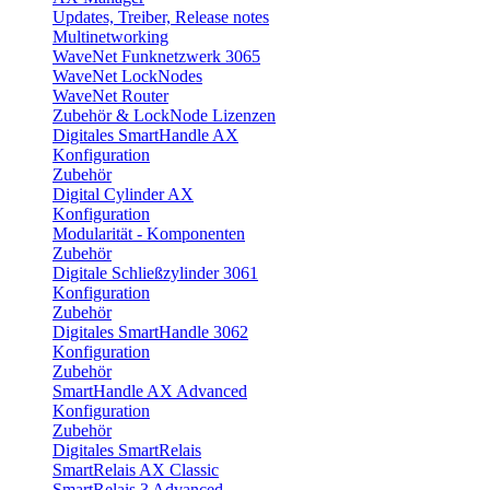
Updates, Treiber, Release notes
Multinetworking
WaveNet Funknetzwerk 3065
WaveNet LockNodes
WaveNet Router
Zubehör & LockNode Lizenzen
Digitales SmartHandle AX
Konfiguration
Zubehör
Digital Cylinder AX
Konfiguration
Modularität - Komponenten
Zubehör
Digitale Schließzylinder 3061
Konfiguration
Zubehör
Digitales SmartHandle 3062
Konfiguration
Zubehör
SmartHandle AX Advanced
Konfiguration
Zubehör
Digitales SmartRelais
SmartRelais AX Classic
SmartRelais 3 Advanced