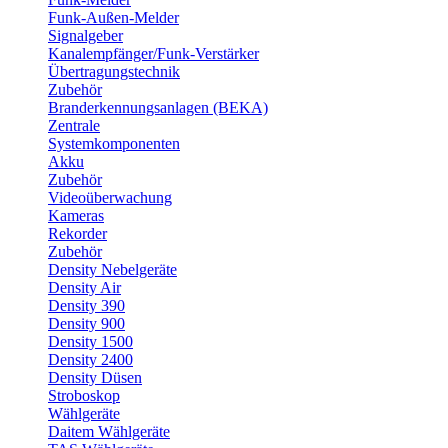
Funk-Außen-Melder
Signalgeber
Kanalempfänger/Funk-Verstärker
Übertragungstechnik
Zubehör
Branderkennungsanlagen (BEKA)
Zentrale
Systemkomponenten
Akku
Zubehör
Videoüberwachung
Kameras
Rekorder
Zubehör
Density Nebelgeräte
Density Air
Density 390
Density 900
Density 1500
Density 2400
Density Düsen
Stroboskop
Wählgeräte
Daitem Wählgeräte