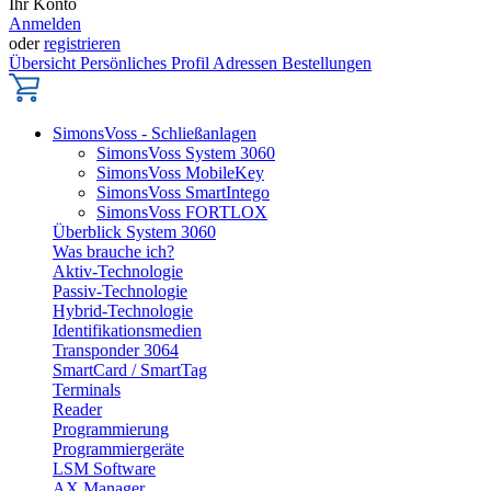
Ihr Konto
Anmelden
oder
registrieren
Übersicht
Persönliches Profil
Adressen
Bestellungen
SimonsVoss - Schließanlagen
SimonsVoss System 3060
SimonsVoss MobileKey
SimonsVoss SmartIntego
SimonsVoss FORTLOX
Überblick System 3060
Was brauche ich?
Aktiv-Technologie
Passiv-Technologie
Hybrid-Technologie
Identifikationsmedien
Transponder 3064
SmartCard / SmartTag
Terminals
Reader
Programmierung
Programmiergeräte
LSM Software
AX Manager