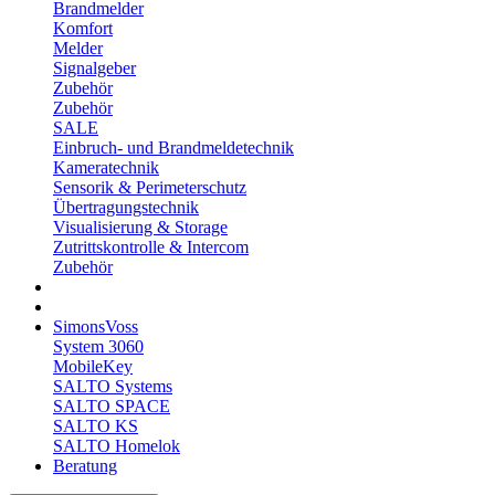
Brandmelder
Komfort
Melder
Signalgeber
Zubehör
Zubehör
SALE
Einbruch- und Brandmeldetechnik
Kameratechnik
Sensorik & Perimeterschutz
Übertragungstechnik
Visualisierung & Storage
Zutrittskontrolle & Intercom
Zubehör
SimonsVoss
System 3060
MobileKey
SALTO Systems
SALTO SPACE
SALTO KS
SALTO Homelok
Beratung