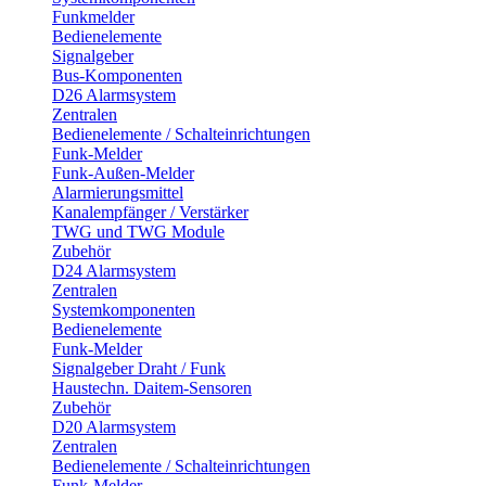
Funkmelder
Bedienelemente
Signalgeber
Bus-Komponenten
D26 Alarmsystem
Zentralen
Bedienelemente / Schalteinrichtungen
Funk-Melder
Funk-Außen-Melder
Alarmierungsmittel
Kanalempfänger / Verstärker
TWG und TWG Module
Zubehör
D24 Alarmsystem
Zentralen
Systemkomponenten
Bedienelemente
Funk-Melder
Signalgeber Draht / Funk
Haustechn. Daitem-Sensoren
Zubehör
D20 Alarmsystem
Zentralen
Bedienelemente / Schalteinrichtungen
Funk-Melder