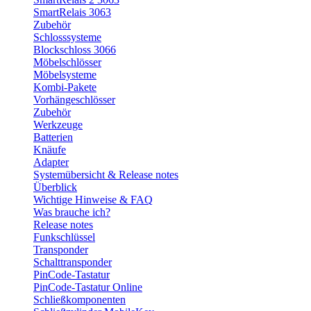
SmartRelais 3063
Zubehör
Schlosssysteme
Blockschloss 3066
Möbelschlösser
Möbelsysteme
Kombi-Pakete
Vorhängeschlösser
Zubehör
Werkzeuge
Batterien
Knäufe
Adapter
Systemübersicht & Release notes
Überblick
Wichtige Hinweise & FAQ
Was brauche ich?
Release notes
Funkschlüssel
Transponder
Schalttransponder
PinCode-Tastatur
PinCode-Tastatur Online
Schließkomponenten