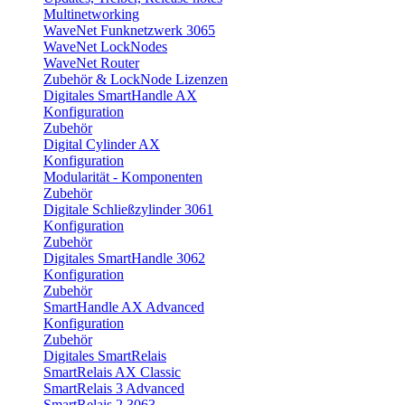
Multinetworking
WaveNet Funknetzwerk 3065
WaveNet LockNodes
WaveNet Router
Zubehör & LockNode Lizenzen
Digitales SmartHandle AX
Konfiguration
Zubehör
Digital Cylinder AX
Konfiguration
Modularität - Komponenten
Zubehör
Digitale Schließzylinder 3061
Konfiguration
Zubehör
Digitales SmartHandle 3062
Konfiguration
Zubehör
SmartHandle AX Advanced
Konfiguration
Zubehör
Digitales SmartRelais
SmartRelais AX Classic
SmartRelais 3 Advanced
SmartRelais 2 3063