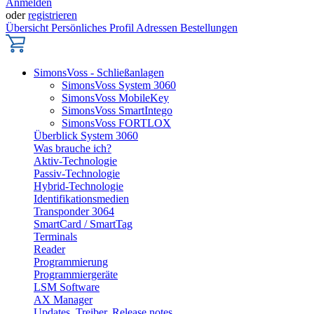
Anmelden
oder
registrieren
Übersicht
Persönliches Profil
Adressen
Bestellungen
SimonsVoss - Schließanlagen
SimonsVoss System 3060
SimonsVoss MobileKey
SimonsVoss SmartIntego
SimonsVoss FORTLOX
Überblick System 3060
Was brauche ich?
Aktiv-Technologie
Passiv-Technologie
Hybrid-Technologie
Identifikationsmedien
Transponder 3064
SmartCard / SmartTag
Terminals
Reader
Programmierung
Programmiergeräte
LSM Software
AX Manager
Updates, Treiber, Release notes