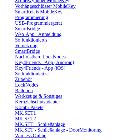
Schließzylinder MobileKey
Vorhängeschlösser MobileKey
SmartRelais MobileKey
Programmierung
USB-Programmiergerät
SmartBridge
Web-App - Anmeldung
So funktioniert's!
Vernetzung
SmartBridge
Nachrüstbare LockNodes
Key4Friends - App (Android)
Key4Friends - App (iOS)
So funktioniert's!
Zubehör
LockNodes
Batterien
Werkzeuge & Sonstiges
Kernziehschutzadapter
Kombi-Pakete
MK.SET1
MK.SET2
MK.SET - Schließanlage
MK.SET - Schließanlage - DoorMonitoring
Wireless Online