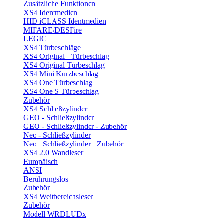
Zusätzliche Funktionen
XS4 Identmedien
HID iCLASS Identmedien
MIFARE/DESFire
LEGIC
XS4 Türbeschläge
XS4 Original+ Türbeschlag
XS4 Original Türbeschlag
XS4 Mini Kurzbeschlag
XS4 One Türbeschlag
XS4 One S Türbeschlag
Zubehör
XS4 Schließzylinder
GEO - Schließzylinder
GEO - Schließzylinder - Zubehör
Neo - Schließzylinder
Neo - Schließzylinder - Zubehör
XS4 2.0 Wandleser
Europäisch
ANSI
Berührungslos
Zubehör
XS4 Weitbereichsleser
Zubehör
Modell WRDLUDx