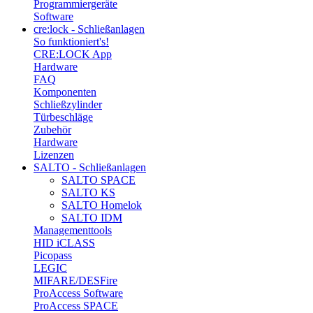
Programmiergeräte
Software
cre:lock - Schließanlagen
So funktioniert's!
CRE:LOCK App
Hardware
FAQ
Komponenten
Schließzylinder
Türbeschläge
Zubehör
Hardware
Lizenzen
SALTO - Schließanlagen
SALTO SPACE
SALTO KS
SALTO Homelok
SALTO IDM
Managementtools
HID iCLASS
Picopass
LEGIC
MIFARE/DESFire
ProAccess Software
ProAccess SPACE