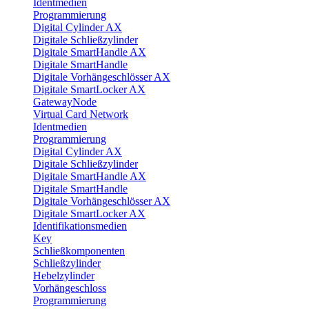
Identmedien
Programmierung
Digital Cylinder AX
Digitale Schließzylinder
Digitale SmartHandle AX
Digitale SmartHandle
Digitale Vorhängeschlösser AX
Digitale SmartLocker AX
GatewayNode
Virtual Card Network
Identmedien
Programmierung
Digital Cylinder AX
Digitale Schließzylinder
Digitale SmartHandle AX
Digitale SmartHandle
Digitale Vorhängeschlösser AX
Digitale SmartLocker AX
Identifikationsmedien
Key
Schließkomponenten
Schließzylinder
Hebelzylinder
Vorhängeschloss
Programmierung