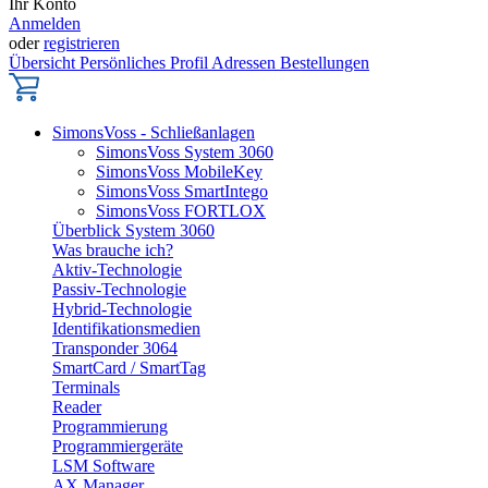
Ihr Konto
Anmelden
oder
registrieren
Übersicht
Persönliches Profil
Adressen
Bestellungen
SimonsVoss - Schließanlagen
SimonsVoss System 3060
SimonsVoss MobileKey
SimonsVoss SmartIntego
SimonsVoss FORTLOX
Überblick System 3060
Was brauche ich?
Aktiv-Technologie
Passiv-Technologie
Hybrid-Technologie
Identifikationsmedien
Transponder 3064
SmartCard / SmartTag
Terminals
Reader
Programmierung
Programmiergeräte
LSM Software
AX Manager