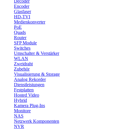
Decoder
Encoder
Glasfaser
HD-TVI
Medienkonverter
PoE
Quads
Router
SFP Module
Switches
Umschalter & Verstärker
WLAN
Zweidraht
Zubehör
Visualisierung & Storage
Analog Rekorder
Dienstleistungen
Festplatten
Hosted Video
Hybrid
Kamera Plug-Ins
Monitore
NAS
Netzwerk Komponenten
NVR