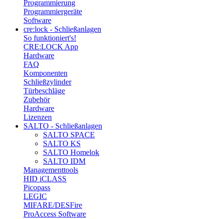
Programmierung
Programmiergeräte
Software
cre:lock - Schließanlagen
So funktioniert's!
CRE:LOCK App
Hardware
FAQ
Komponenten
Schließzylinder
Türbeschläge
Zubehör
Hardware
Lizenzen
SALTO - Schließanlagen
SALTO SPACE
SALTO KS
SALTO Homelok
SALTO IDM
Managementtools
HID iCLASS
Picopass
LEGIC
MIFARE/DESFire
ProAccess Software