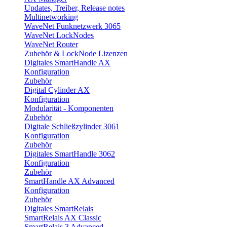
Updates, Treiber, Release notes
Multinetworking
WaveNet Funknetzwerk 3065
WaveNet LockNodes
WaveNet Router
Zubehör & LockNode Lizenzen
Digitales SmartHandle AX
Konfiguration
Zubehör
Digital Cylinder AX
Konfiguration
Modularität - Komponenten
Zubehör
Digitale Schließzylinder 3061
Konfiguration
Zubehör
Digitales SmartHandle 3062
Konfiguration
Zubehör
SmartHandle AX Advanced
Konfiguration
Zubehör
Digitales SmartRelais
SmartRelais AX Classic
SmartRelais 3 Advanced