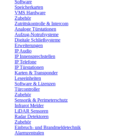
Software
Speicherkarten
VMS Hardware
Zubehör
Zutrittskontrolle & Intercom
Analoge Türstationen
Aufzug-Notrufsysteme
Digitale Schließsysteme
Erweiterungen
IP Audio
IP Innensprechstellen
IP Telefone
IP Türstationen
Karten & Transponder
Leseeinheiten
Software & Lizenzen
Türcontroller
Zubehör
Sensorik & Perimeterschutz
Infrarot Melder
LiDAR Sensoren
Radar Detektoren
Zubehör
Einbruch- und Brandmeldetechnik
Alarmzentralen