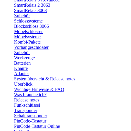
SmartRelais 2 3063
SmartRelais 3063
Zubehör
Schlosssysteme
Blockschloss 3066
Möbelschlösser
Möbelsysteme
Kombi-Pakete
Vorhängeschlösser
Zubehör
Werkzeuge
Batterien
Knäufe
Adapter
Systemübersicht & Release notes
Überblick
Wichtige Hinweise & FAQ
Was brauche ich?
Release notes
Funkschlüssel
Transponder
Schalttransponder
PinCode-Tastatur
PinCode-Tastatur Online