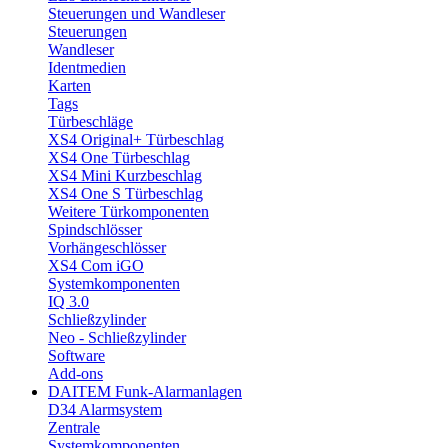
Steuerungen und Wandleser
Steuerungen
Wandleser
Identmedien
Karten
Tags
Türbeschläge
XS4 Original+ Türbeschlag
XS4 One Türbeschlag
XS4 Mini Kurzbeschlag
XS4 One S Türbeschlag
Weitere Türkomponenten
Spindschlösser
Vorhängeschlösser
XS4 Com iGO
Systemkomponenten
IQ 3.0
Schließzylinder
Neo - Schließzylinder
Software
Add-ons
DAITEM Funk-Alarmanlagen
D34 Alarmsystem
Zentrale
Systemkomponenten