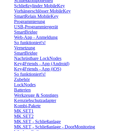
Schließkomponenten
Schließzylinder MobileKey
Vorhängeschlösser MobileKey
SmartRelais MobileKey
Programmierung
USB-Programmiergerät
SmartBridge
Web-App - Anmeldung
So funktioniert's!
Vernetzung
SmartBridge
Nachrüstbare LockNodes
Key4Friends - App (Android)
Key4Friends - App (iOS)
So funktioniert's!
Zubehör
LockNodes
Batterien
Werkzeuge & Sonstiges
Kernziehschutzadapter
Kombi-Pakete
MK.SET1
MK.SET2
MK.SET - Schließanlage
MK.SET - Schließanlage - DoorMonitoring