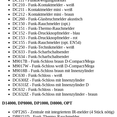
DC111 - Funkbewegungsmelder
DC210 - Funk-Kontaktmelder - weiß
DC211 - Kontaktmelder mini - weiß
DC212 - Kontaktmelder mini - braun
DC260 - Funk-Glasbruchmelder akustisch
DC150 - Funk-Rauchmelder (opt.)
DC151 - Funk-Thermo-Rauchmelder
DC152 - Funk-Druckknopfmelder - blau
DC153 - Funk-Druckknopfmelder - rot
DC155 - Funk-Rauchmelder (opt. EN54)
DC250 - Funk-Technikmelder - weiß
DC633 - Funk-Scharfschaltsender
DC634 - Funk-Scharfschaltsender
M9017B - Funk-Schloss braun D-Compact/Mega
M9017W - Funk-Schloss weiß D-Compact/Mega
M9018B - Funk-Schloss braun mit Innenzylinder
DC630 - Funk-Schloss - weiß
DC630IZ - Funk-Schloss mit Innenzylinder
DC631IZ - Funk-Schloss mit Innenzylinder D
DC632 - Funk-Schloss - braun
DC632IZ - Funk-Schloss mit Innenzylinder - braun
D14000, DP8000, DP1000, D8000, OPT
OPT265 - Zentrale mit integriertem IR-melder (4 Stück nötig)
DP8151D - Funk-Thermo-Rauchmelder