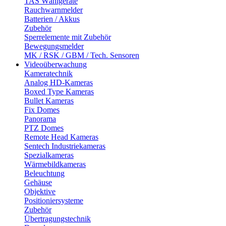
TAS Wählgeräte
Rauchwarnmelder
Batterien / Akkus
Zubehör
Sperrelemente mit Zubehör
Bewegungsmelder
MK / RSK / GBM / Tech. Sensoren
Videoüberwachung
Kameratechnik
Analog HD-Kameras
Boxed Type Kameras
Bullet Kameras
Fix Domes
Panorama
PTZ Domes
Remote Head Kameras
Sentech Industriekameras
Spezialkameras
Wärmebildkameras
Beleuchtung
Gehäuse
Objektive
Positioniersysteme
Zubehör
Übertragungstechnik