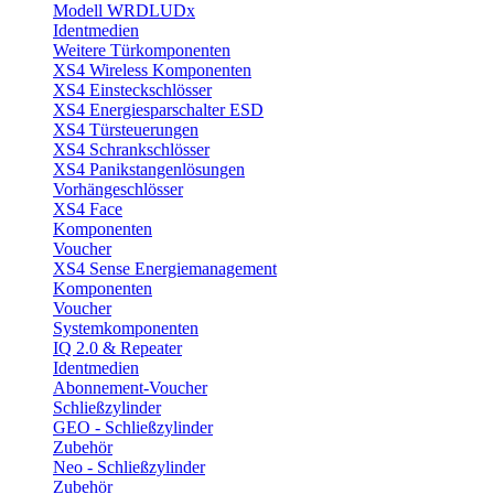
Modell WRDLUDx
Identmedien
Weitere Türkomponenten
XS4 Wireless Komponenten
XS4 Einsteckschlösser
XS4 Energiesparschalter ESD
XS4 Türsteuerungen
XS4 Schrankschlösser
XS4 Panikstangenlösungen
Vorhängeschlösser
XS4 Face
Komponenten
Voucher
XS4 Sense Energiemanagement
Komponenten
Voucher
Systemkomponenten
IQ 2.0 & Repeater
Identmedien
Abonnement-Voucher
Schließzylinder
GEO - Schließzylinder
Zubehör
Neo - Schließzylinder
Zubehör