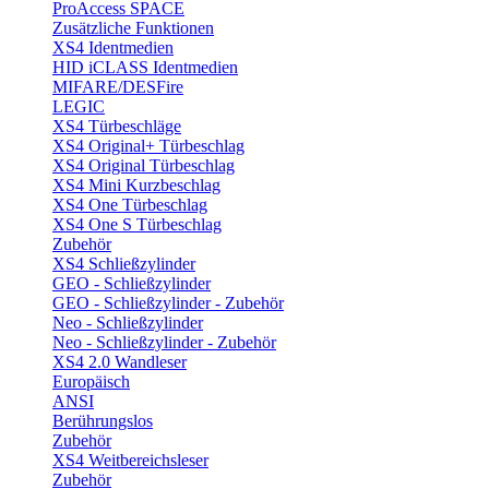
ProAccess SPACE
Zusätzliche Funktionen
XS4 Identmedien
HID iCLASS Identmedien
MIFARE/DESFire
LEGIC
XS4 Türbeschläge
XS4 Original+ Türbeschlag
XS4 Original Türbeschlag
XS4 Mini Kurzbeschlag
XS4 One Türbeschlag
XS4 One S Türbeschlag
Zubehör
XS4 Schließzylinder
GEO - Schließzylinder
GEO - Schließzylinder - Zubehör
Neo - Schließzylinder
Neo - Schließzylinder - Zubehör
XS4 2.0 Wandleser
Europäisch
ANSI
Berührungslos
Zubehör
XS4 Weitbereichsleser
Zubehör