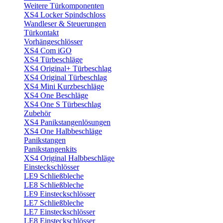
Weitere Türkomponenten
XS4 Locker Spindschloss
Wandleser & Steuerungen
Türkontakt
Vorhängeschlösser
XS4 Com iGO
XS4 Türbeschläge
XS4 Original+ Türbeschlag
XS4 Original Türbeschlag
XS4 Mini Kurzbeschläge
XS4 One Beschläge
XS4 One S Türbeschlag
Zubehör
XS4 Panikstangenlösungen
XS4 One Halbbeschläge
Panikstangen
Panikstangenkits
XS4 Original Halbbeschläge
Einsteckschlösser
LE9 Schließbleche
LE8 Schließbleche
LE9 Einsteckschlösser
LE7 Schließbleche
LE7 Einsteckschlösser
LE8 Einsteckschlösser