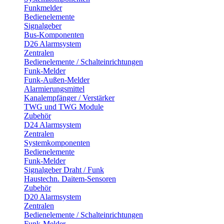
Funkmelder
Bedienelemente
Signalgeber
Bus-Komponenten
D26 Alarmsystem
Zentralen
Bedienelemente / Schalteinrichtungen
Funk-Melder
Funk-Außen-Melder
Alarmierungsmittel
Kanalempfänger / Verstärker
TWG und TWG Module
Zubehör
D24 Alarmsystem
Zentralen
Systemkomponenten
Bedienelemente
Funk-Melder
Signalgeber Draht / Funk
Haustechn. Daitem-Sensoren
Zubehör
D20 Alarmsystem
Zentralen
Bedienelemente / Schalteinrichtungen
Funk-Melder