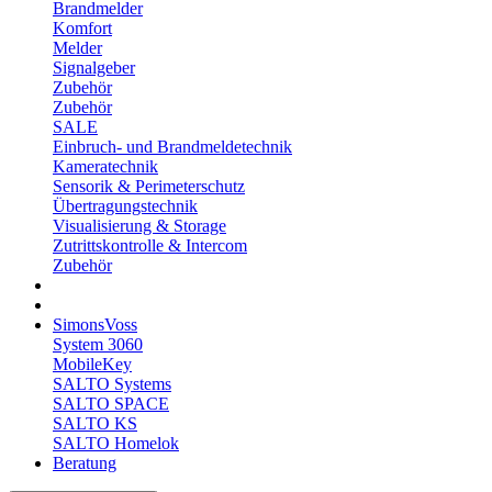
Brandmelder
Komfort
Melder
Signalgeber
Zubehör
Zubehör
SALE
Einbruch- und Brandmeldetechnik
Kameratechnik
Sensorik & Perimeterschutz
Übertragungstechnik
Visualisierung & Storage
Zutrittskontrolle & Intercom
Zubehör
SimonsVoss
System 3060
MobileKey
SALTO Systems
SALTO SPACE
SALTO KS
SALTO Homelok
Beratung