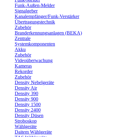
Funk-Außen-Melder
Signalgeber
Kanalempfänger/Funk-Verstärker
Übertragungstechnik
Zubehör
Branderkennungsanlagen (BEKA)
Zentrale
Systemkomponenten
Akku
Zubehör
Videoüberwachung
Kameras
Rekorder
Zubehör
Density Nebelgeräte
Density Air
Density 390
Density 900
Density 1500
Density 2400
Density Düsen
Stroboskop
Wählgeräte
Daitem Wählgeräte