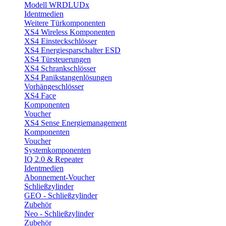
Modell WRDLUDx
Identmedien
Weitere Türkomponenten
XS4 Wireless Komponenten
XS4 Einsteckschlösser
XS4 Energiesparschalter ESD
XS4 Türsteuerungen
XS4 Schrankschlösser
XS4 Panikstangenlösungen
Vorhängeschlösser
XS4 Face
Komponenten
Voucher
XS4 Sense Energiemanagement
Komponenten
Voucher
Systemkomponenten
IQ 2.0 & Repeater
Identmedien
Abonnement-Voucher
Schließzylinder
GEO - Schließzylinder
Zubehör
Neo - Schließzylinder
Zubehör