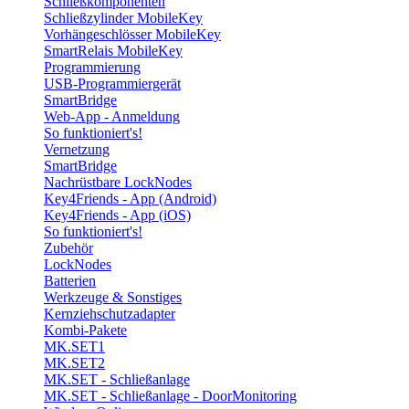
Schließkomponenten
Schließzylinder MobileKey
Vorhängeschlösser MobileKey
SmartRelais MobileKey
Programmierung
USB-Programmiergerät
SmartBridge
Web-App - Anmeldung
So funktioniert's!
Vernetzung
SmartBridge
Nachrüstbare LockNodes
Key4Friends - App (Android)
Key4Friends - App (iOS)
So funktioniert's!
Zubehör
LockNodes
Batterien
Werkzeuge & Sonstiges
Kernziehschutzadapter
Kombi-Pakete
MK.SET1
MK.SET2
MK.SET - Schließanlage
MK.SET - Schließanlage - DoorMonitoring