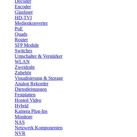
Decoder
Encoder
Glasfaser
HD-TVI
Medienkonverter
PoE
Quads
Router
SFP Module
Switches
Umschalter & Verstärker
WLAN
Zweidraht
Zubehör
Visualisierung & Storage
Analog Rekorder
Dienstleistungen
Festplatten
Hosted Video
Hybrid
Kamera Plug-Ins
Monitore
NAS
Netzwerk Komponenten
NVR