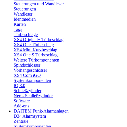
Steuerungen und Wandleser
Steuerungen
Wandleser
Identmedien
Karten
Tags
Türbeschläge
XS4 Original+ Türbeschlag
XS4 One Türbeschlag
XS4 Mini Kurzbeschlag
XS4 One S Türbeschlag
Weitere Türkomponenten
Spindschlösser
Vorhängeschlösser
XS4 Com iGO
Systemkomponenten
IQ 3.0
Schließzylinder
Neo - Schließzylinder
Software
Add-ons
DAITEM Funk-Alarmanlagen
D34 Alarmsystem
Zentrale
Systemkomponenten