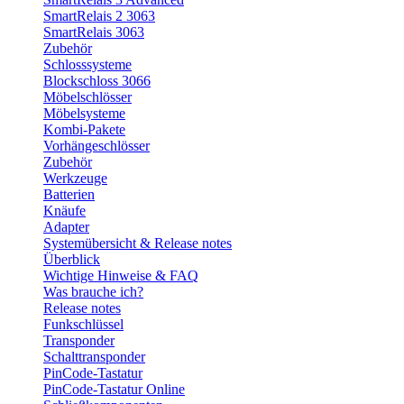
SmartRelais 2 3063
SmartRelais 3063
Zubehör
Schlosssysteme
Blockschloss 3066
Möbelschlösser
Möbelsysteme
Kombi-Pakete
Vorhängeschlösser
Zubehör
Werkzeuge
Batterien
Knäufe
Adapter
Systemübersicht & Release notes
Überblick
Wichtige Hinweise & FAQ
Was brauche ich?
Release notes
Funkschlüssel
Transponder
Schalttransponder
PinCode-Tastatur
PinCode-Tastatur Online