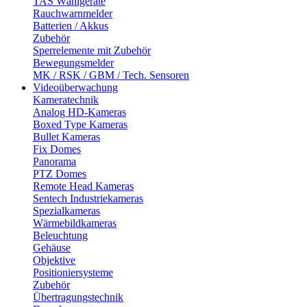
TAS Wählgeräte
Rauchwarnmelder
Batterien / Akkus
Zubehör
Sperrelemente mit Zubehör
Bewegungsmelder
MK / RSK / GBM / Tech. Sensoren
Videoüberwachung
Kameratechnik
Analog HD-Kameras
Boxed Type Kameras
Bullet Kameras
Fix Domes
Panorama
PTZ Domes
Remote Head Kameras
Sentech Industriekameras
Spezialkameras
Wärmebildkameras
Beleuchtung
Gehäuse
Objektive
Positioniersysteme
Zubehör
Übertragungstechnik