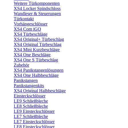
Weitere Türkomponenten
XS4 Locker Spindschloss
Wandleser & Steuerungen
Türkontakt
Vorhängeschlösser
XS4 Com iGO
XS4 Türbeschläge
XS4 Original+ Türbeschlag
XS4 Original Türbeschlag
XS4 Mini Kurzbeschläge
XS4 One Beschläge
XS4 One S Türbeschlag
Zubehör
XS4 Panikstangenlösungen
XS4 One Halbbeschläge
Panikstangen
Panikstangenkits
XS4 Original Halbbeschläge
Einsteckschlösser
LE9 Schließbleche
LE8 Schließbleche
LE9 Einsteckschlösser
LE7 Schließbleche
LE7 Einsteckschlösser
LE8 Einsteckschlösser