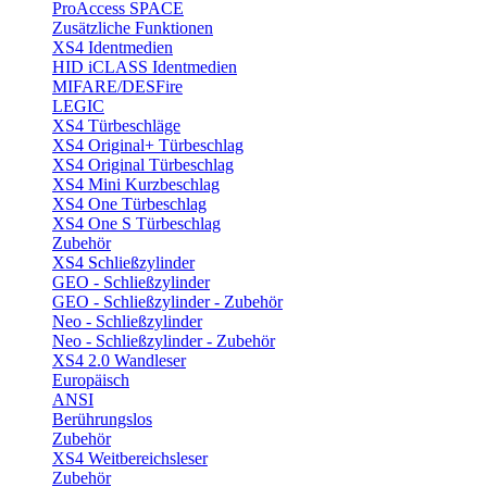
ProAccess SPACE
Zusätzliche Funktionen
XS4 Identmedien
HID iCLASS Identmedien
MIFARE/DESFire
LEGIC
XS4 Türbeschläge
XS4 Original+ Türbeschlag
XS4 Original Türbeschlag
XS4 Mini Kurzbeschlag
XS4 One Türbeschlag
XS4 One S Türbeschlag
Zubehör
XS4 Schließzylinder
GEO - Schließzylinder
GEO - Schließzylinder - Zubehör
Neo - Schließzylinder
Neo - Schließzylinder - Zubehör
XS4 2.0 Wandleser
Europäisch
ANSI
Berührungslos
Zubehör
XS4 Weitbereichsleser
Zubehör