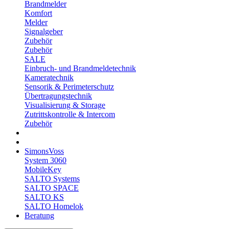
Brandmelder
Komfort
Melder
Signalgeber
Zubehör
Zubehör
SALE
Einbruch- und Brandmeldetechnik
Kameratechnik
Sensorik & Perimeterschutz
Übertragungstechnik
Visualisierung & Storage
Zutrittskontrolle & Intercom
Zubehör
SimonsVoss
System 3060
MobileKey
SALTO Systems
SALTO SPACE
SALTO KS
SALTO Homelok
Beratung