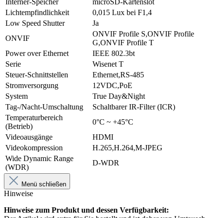
Interner-Speicher
microSD-Kartenslot
Lichtempfindlichkeit
0,015 Lux bei F1,4
Low Speed Shutter
Ja
ONVIF Profile S,ONVIF Profile
ONVIF
G,ONVIF Profile T
Power over Ethernet
IEEE 802.3bt
Serie
Wisenet T
Steuer-Schnittstellen
Ethernet,RS-485
Stromversorgung
12VDC,PoE
System
True Day&Night
Tag-/Nacht-Umschaltung
Schaltbarer IR-Filter (ICR)
Temperaturbereich
0°C ~ +45°C
(Betrieb)
Videoausgänge
HDMI
Videokompression
H.265,H.264,M-JPEG
Wide Dynamic Range
D-WDR
(WDR)
Menü schließen
Hinweise
Hinweise zum Produkt und dessen Verfügbarkeit: