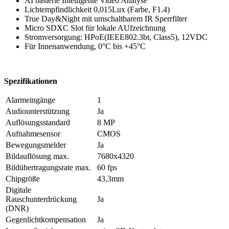
AI basierte Intelligente Video Analyse
Lichtempfindlichkeit 0,015Lux (Farbe, F1.4)
True Day&Night mit umschaltbarem IR Sperrfilter
Micro SDXC Slot für lokale AUfzeichnung
Stromversorgung: HPoE(IEEE802.3bt, Class5), 12VDC
Für Innenanwendung, 0°C bis +45°C
Spezifikationen
Alarmeingänge
1
Audiounterstützung
Ja
Auflösungsstandard
8 MP
Aufnahmesensor
CMOS
Bewegungsmelder
Ja
Bildauflösung max.
7680x4320
Bildübertragungsrate max.
60 fps
Chipgröße
43,3mm
Digitale
Rauschunterdrückung
Ja
(DNR)
Gegenlichtkompensation
Ja