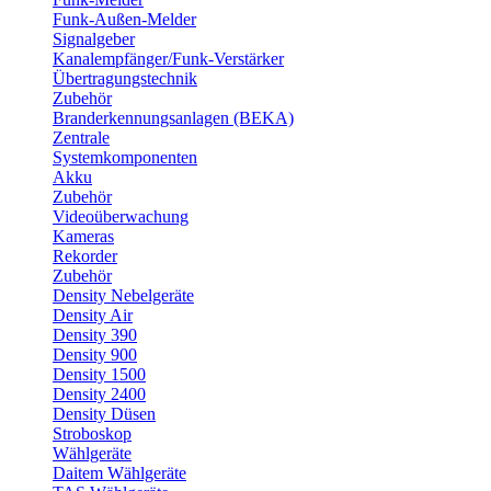
Funk-Außen-Melder
Signalgeber
Kanalempfänger/Funk-Verstärker
Übertragungstechnik
Zubehör
Branderkennungsanlagen (BEKA)
Zentrale
Systemkomponenten
Akku
Zubehör
Videoüberwachung
Kameras
Rekorder
Zubehör
Density Nebelgeräte
Density Air
Density 390
Density 900
Density 1500
Density 2400
Density Düsen
Stroboskop
Wählgeräte
Daitem Wählgeräte