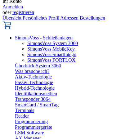
Ihr Konto
Anmelden
oder
registrieren
Übersicht
Persönliches Profil
Adressen
Bestellungen
SimonsVoss - Schließanlagen
SimonsVoss System 3060
SimonsVoss MobileKey
SimonsVoss SmartIntego
SimonsVoss FORTLOX
Überblick System 3060
Was brauche ich?
Aktiv-Technologie
Passiv-Technologie
Hybrid-Technologie
Identifikationsmedien
Transponder 3064
SmartCard / SmartTag
Terminals
Reader
Programmierung
Programmiergeräte
LSM Software
AX Manager