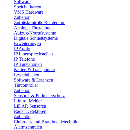
Software
Speicherkarten
VMS Hardware
Zubehör
Zutrittskontrolle & Intercom
Analoge Türstationen
Aufzug-Notrufsysteme
Digitale Schließsysteme
Erweiterungen
IP Audio
IP Innensprechstellen
IP Telefone
IP Türstationen
Karten & Transponder
Leseeinheiten
Software & Lizenzen
Türcontroller
Zubehör
Sensorik & Perimeterschutz
Infrarot Melder
LiDAR Sensoren
Radar Detektoren
Zubehör
Einbruch- und Brandmeldetechnik
Alarmzentralen