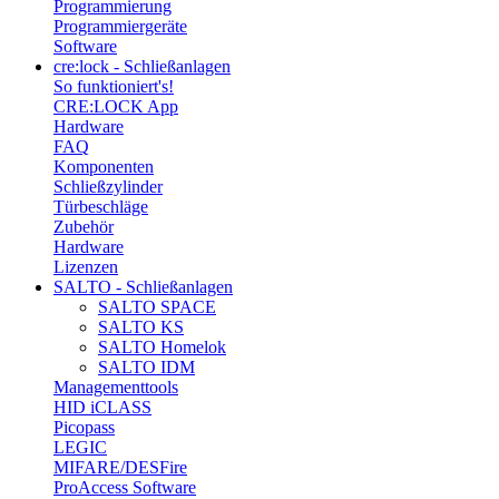
Programmierung
Programmiergeräte
Software
cre:lock - Schließanlagen
So funktioniert's!
CRE:LOCK App
Hardware
FAQ
Komponenten
Schließzylinder
Türbeschläge
Zubehör
Hardware
Lizenzen
SALTO - Schließanlagen
SALTO SPACE
SALTO KS
SALTO Homelok
SALTO IDM
Managementtools
HID iCLASS
Picopass
LEGIC
MIFARE/DESFire
ProAccess Software