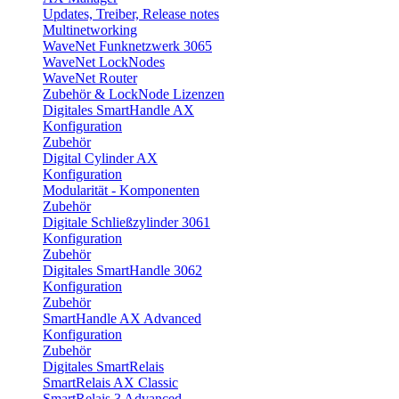
Updates, Treiber, Release notes
Multinetworking
WaveNet Funknetzwerk 3065
WaveNet LockNodes
WaveNet Router
Zubehör & LockNode Lizenzen
Digitales SmartHandle AX
Konfiguration
Zubehör
Digital Cylinder AX
Konfiguration
Modularität - Komponenten
Zubehör
Digitale Schließzylinder 3061
Konfiguration
Zubehör
Digitales SmartHandle 3062
Konfiguration
Zubehör
SmartHandle AX Advanced
Konfiguration
Zubehör
Digitales SmartRelais
SmartRelais AX Classic
SmartRelais 3 Advanced