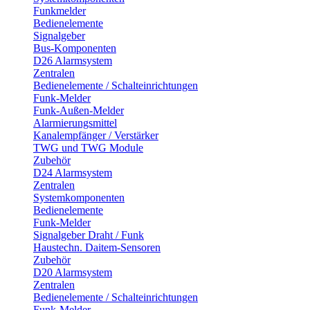
Funkmelder
Bedienelemente
Signalgeber
Bus-Komponenten
D26 Alarmsystem
Zentralen
Bedienelemente / Schalteinrichtungen
Funk-Melder
Funk-Außen-Melder
Alarmierungsmittel
Kanalempfänger / Verstärker
TWG und TWG Module
Zubehör
D24 Alarmsystem
Zentralen
Systemkomponenten
Bedienelemente
Funk-Melder
Signalgeber Draht / Funk
Haustechn. Daitem-Sensoren
Zubehör
D20 Alarmsystem
Zentralen
Bedienelemente / Schalteinrichtungen
Funk-Melder