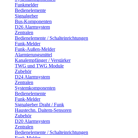
Funkmelder
Bedienelemente
Signalgeber
Bus-Komponenten
D26 Alarmsystem
Zentralen
Bedienelemente / Schalteinrichtungen
Funk-Melder
Funk-Außen-Melder
Alarmierungsmittel
Kanalempfänger / Verstärker
TWG und TWG Module
Zubehör
D24 Alarmsystem
Zentralen
Systemkomponenten
Bedienelemente
Funk-Melder
Signalgeber Draht / Funk
Haustechn. Daitem-Sensoren
Zubehör
D20 Alarmsystem
Zentralen
Bedienelemente / Schalteinrichtungen
Funk-Melder