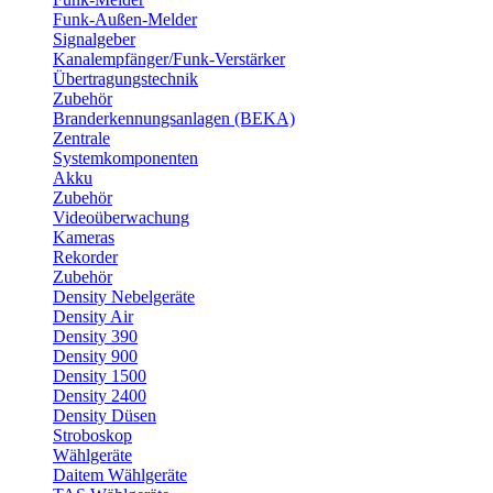
Funk-Außen-Melder
Signalgeber
Kanalempfänger/Funk-Verstärker
Übertragungstechnik
Zubehör
Branderkennungsanlagen (BEKA)
Zentrale
Systemkomponenten
Akku
Zubehör
Videoüberwachung
Kameras
Rekorder
Zubehör
Density Nebelgeräte
Density Air
Density 390
Density 900
Density 1500
Density 2400
Density Düsen
Stroboskop
Wählgeräte
Daitem Wählgeräte