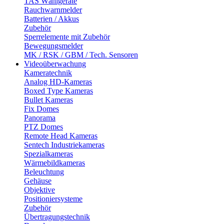
TAS Wählgeräte
Rauchwarnmelder
Batterien / Akkus
Zubehör
Sperrelemente mit Zubehör
Bewegungsmelder
MK / RSK / GBM / Tech. Sensoren
Videoüberwachung
Kameratechnik
Analog HD-Kameras
Boxed Type Kameras
Bullet Kameras
Fix Domes
Panorama
PTZ Domes
Remote Head Kameras
Sentech Industriekameras
Spezialkameras
Wärmebildkameras
Beleuchtung
Gehäuse
Objektive
Positioniersysteme
Zubehör
Übertragungstechnik