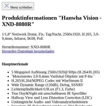
Menü schließen
Produktinformationen "Hanwha Vision -
XND-8080R"
1/1,8'' Netzwerk Dome, Fix, Tag/Nacht, 2560x1920, H.265, 3,9-
9,4mm, Infrarot, IK08, PoE
Herstellernummer: XND-8080R
Hersteller-Datenblatt herunterladen
Hauptmerkmale
5 Megapixel Auflösung 2560x1920@30fps (H.264/H.265)
`Motorisiertes 3,9-9,4mm Varifokal Objektiv mit P-Iris `
H.265/H.264/MJPEG Codec mit WiseStream II
Wide Dynamic Range (120dB), Defog, SSNRV
Lichtempfindlichkeit 0,9Lux (F1,3, Farbe)
True Day&Night mit umschaltbarem IR Sperrfilter
Hallway View und Lens Distortion Correction (LDC)
Umfangreiche Audio- und Videoanalysefunktionen