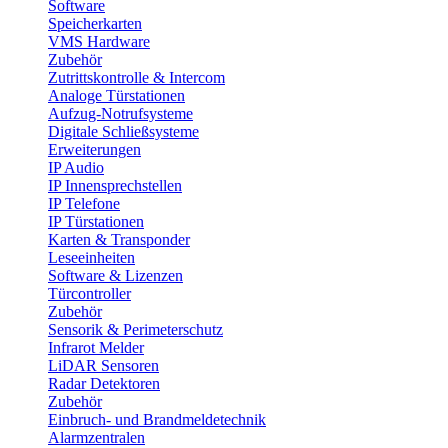
Software
Speicherkarten
VMS Hardware
Zubehör
Zutrittskontrolle & Intercom
Analoge Türstationen
Aufzug-Notrufsysteme
Digitale Schließsysteme
Erweiterungen
IP Audio
IP Innensprechstellen
IP Telefone
IP Türstationen
Karten & Transponder
Leseeinheiten
Software & Lizenzen
Türcontroller
Zubehör
Sensorik & Perimeterschutz
Infrarot Melder
LiDAR Sensoren
Radar Detektoren
Zubehör
Einbruch- und Brandmeldetechnik
Alarmzentralen