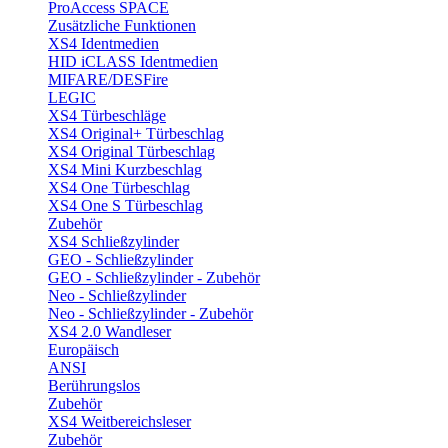
ProAccess SPACE
Zusätzliche Funktionen
XS4 Identmedien
HID iCLASS Identmedien
MIFARE/DESFire
LEGIC
XS4 Türbeschläge
XS4 Original+ Türbeschlag
XS4 Original Türbeschlag
XS4 Mini Kurzbeschlag
XS4 One Türbeschlag
XS4 One S Türbeschlag
Zubehör
XS4 Schließzylinder
GEO - Schließzylinder
GEO - Schließzylinder - Zubehör
Neo - Schließzylinder
Neo - Schließzylinder - Zubehör
XS4 2.0 Wandleser
Europäisch
ANSI
Berührungslos
Zubehör
XS4 Weitbereichsleser
Zubehör