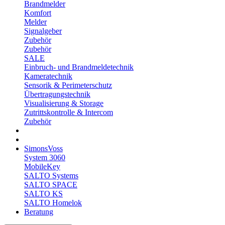
Brandmelder
Komfort
Melder
Signalgeber
Zubehör
Zubehör
SALE
Einbruch- und Brandmeldetechnik
Kameratechnik
Sensorik & Perimeterschutz
Übertragungstechnik
Visualisierung & Storage
Zutrittskontrolle & Intercom
Zubehör
SimonsVoss
System 3060
MobileKey
SALTO Systems
SALTO SPACE
SALTO KS
SALTO Homelok
Beratung