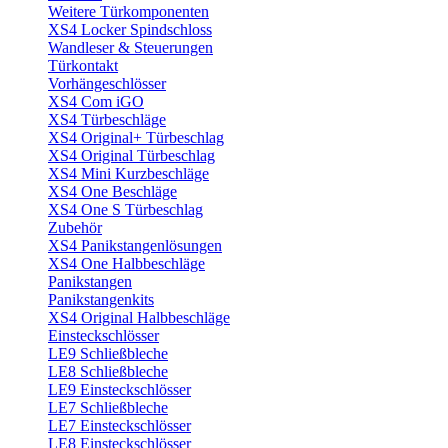
Weitere Türkomponenten
XS4 Locker Spindschloss
Wandleser & Steuerungen
Türkontakt
Vorhängeschlösser
XS4 Com iGO
XS4 Türbeschläge
XS4 Original+ Türbeschlag
XS4 Original Türbeschlag
XS4 Mini Kurzbeschläge
XS4 One Beschläge
XS4 One S Türbeschlag
Zubehör
XS4 Panikstangenlösungen
XS4 One Halbbeschläge
Panikstangen
Panikstangenkits
XS4 Original Halbbeschläge
Einsteckschlösser
LE9 Schließbleche
LE8 Schließbleche
LE9 Einsteckschlösser
LE7 Schließbleche
LE7 Einsteckschlösser
LE8 Einsteckschlösser