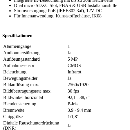
Integrierte IR-Beleuchtung mit bis zu 30m Reichweite
Dual micro SDXC Slot, FBAS & USB Installationshilfe
Stromversorgung: PoE (IEEE802.3af), 12V DC
Für Innenanwendung, Kunststoffgehäuse, IK08
Spezifikationen
Alarmeingänge
1
Audiounterstützung
Ja
Auflösungsstandard
5 MP
Aufnahmesensor
CMOS
Beleuchtung
Infrarot
Bewegungsmelder
Ja
Bildauflösung max.
2560x1920
Bildübertragungsrate max.
30 fps
Bildwinkel horizontal
92,1 - 38,7°
Blendensteuerung
P-Iris,
Brennweite
3,9 - 9,4 mm
Chipgröße
1/1,8''
Digitale Rauschunterdrückung
Ja
(DNR)