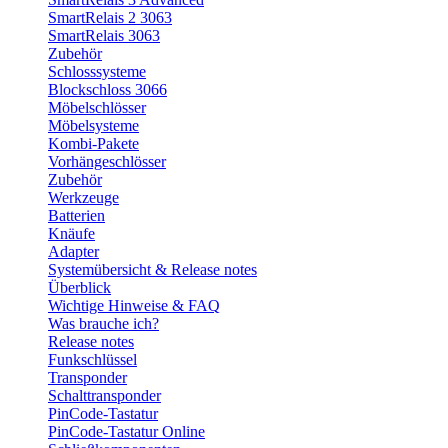
SmartRelais 2 3063
SmartRelais 3063
Zubehör
Schlosssysteme
Blockschloss 3066
Möbelschlösser
Möbelsysteme
Kombi-Pakete
Vorhängeschlösser
Zubehör
Werkzeuge
Batterien
Knäufe
Adapter
Systemübersicht & Release notes
Überblick
Wichtige Hinweise & FAQ
Was brauche ich?
Release notes
Funkschlüssel
Transponder
Schalttransponder
PinCode-Tastatur
PinCode-Tastatur Online