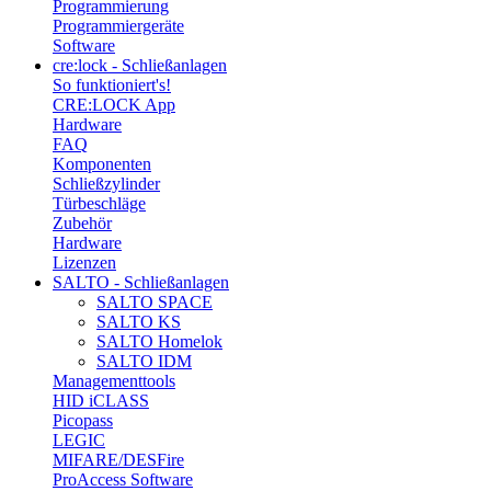
Programmierung
Programmiergeräte
Software
cre:lock - Schließanlagen
So funktioniert's!
CRE:LOCK App
Hardware
FAQ
Komponenten
Schließzylinder
Türbeschläge
Zubehör
Hardware
Lizenzen
SALTO - Schließanlagen
SALTO SPACE
SALTO KS
SALTO Homelok
SALTO IDM
Managementtools
HID iCLASS
Picopass
LEGIC
MIFARE/DESFire
ProAccess Software