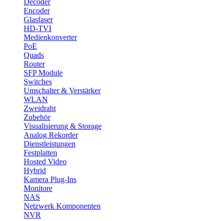
Decoder
Encoder
Glasfaser
HD-TVI
Medienkonverter
PoE
Quads
Router
SFP Module
Switches
Umschalter & Verstärker
WLAN
Zweidraht
Zubehör
Visualisierung & Storage
Analog Rekorder
Dienstleistungen
Festplatten
Hosted Video
Hybrid
Kamera Plug-Ins
Monitore
NAS
Netzwerk Komponenten
NVR