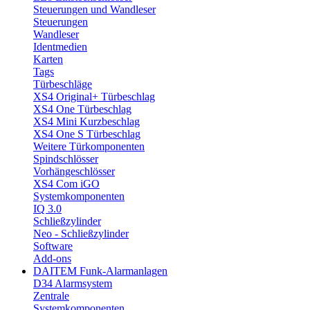
Steuerungen und Wandleser
Steuerungen
Wandleser
Identmedien
Karten
Tags
Türbeschläge
XS4 Original+ Türbeschlag
XS4 One Türbeschlag
XS4 Mini Kurzbeschlag
XS4 One S Türbeschlag
Weitere Türkomponenten
Spindschlösser
Vorhängeschlösser
XS4 Com iGO
Systemkomponenten
IQ 3.0
Schließzylinder
Neo - Schließzylinder
Software
Add-ons
DAITEM Funk-Alarmanlagen
D34 Alarmsystem
Zentrale
Systemkomponenten