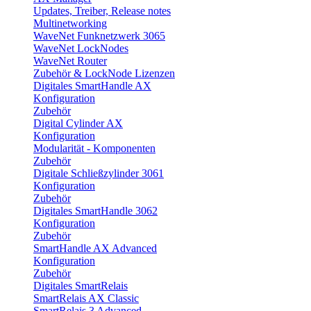
Updates, Treiber, Release notes
Multinetworking
WaveNet Funknetzwerk 3065
WaveNet LockNodes
WaveNet Router
Zubehör & LockNode Lizenzen
Digitales SmartHandle AX
Konfiguration
Zubehör
Digital Cylinder AX
Konfiguration
Modularität - Komponenten
Zubehör
Digitale Schließzylinder 3061
Konfiguration
Zubehör
Digitales SmartHandle 3062
Konfiguration
Zubehör
SmartHandle AX Advanced
Konfiguration
Zubehör
Digitales SmartRelais
SmartRelais AX Classic
SmartRelais 3 Advanced