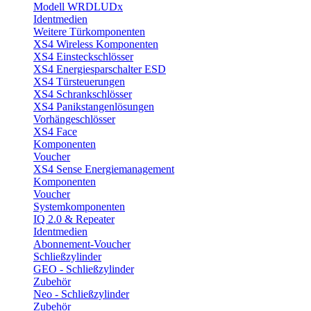
Modell WRDLUDx
Identmedien
Weitere Türkomponenten
XS4 Wireless Komponenten
XS4 Einsteckschlösser
XS4 Energiesparschalter ESD
XS4 Türsteuerungen
XS4 Schrankschlösser
XS4 Panikstangenlösungen
Vorhängeschlösser
XS4 Face
Komponenten
Voucher
XS4 Sense Energiemanagement
Komponenten
Voucher
Systemkomponenten
IQ 2.0 & Repeater
Identmedien
Abonnement-Voucher
Schließzylinder
GEO - Schließzylinder
Zubehör
Neo - Schließzylinder
Zubehör