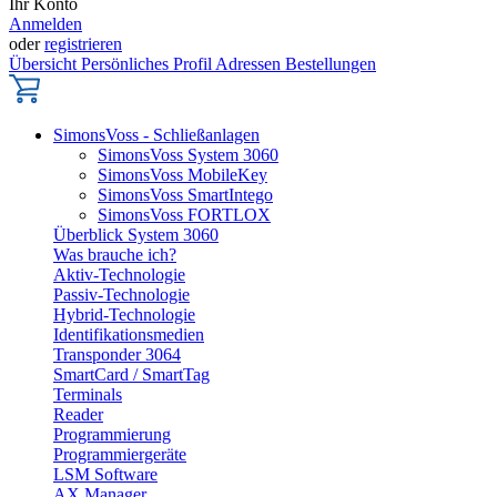
Ihr Konto
Anmelden
oder
registrieren
Übersicht
Persönliches Profil
Adressen
Bestellungen
SimonsVoss - Schließanlagen
SimonsVoss System 3060
SimonsVoss MobileKey
SimonsVoss SmartIntego
SimonsVoss FORTLOX
Überblick System 3060
Was brauche ich?
Aktiv-Technologie
Passiv-Technologie
Hybrid-Technologie
Identifikationsmedien
Transponder 3064
SmartCard / SmartTag
Terminals
Reader
Programmierung
Programmiergeräte
LSM Software
AX Manager