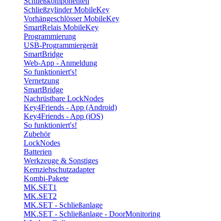
Schließkomponenten
Schließzylinder MobileKey
Vorhängeschlösser MobileKey
SmartRelais MobileKey
Programmierung
USB-Programmiergerät
SmartBridge
Web-App - Anmeldung
So funktioniert's!
Vernetzung
SmartBridge
Nachrüstbare LockNodes
Key4Friends - App (Android)
Key4Friends - App (iOS)
So funktioniert's!
Zubehör
LockNodes
Batterien
Werkzeuge & Sonstiges
Kernziehschutzadapter
Kombi-Pakete
MK.SET1
MK.SET2
MK.SET - Schließanlage
MK.SET - Schließanlage - DoorMonitoring