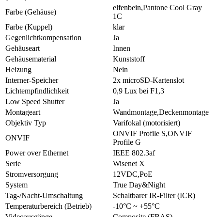
elfenbein,Pantone Cool Gray
Farbe (Gehäuse)
1C
Farbe (Kuppel)
klar
Gegenlichtkompensation
Ja
Gehäuseart
Innen
Gehäusematerial
Kunststoff
Heizung
Nein
Interner-Speicher
2x microSD-Kartenslot
Lichtempfindlichkeit
0,9 Lux bei F1,3
Low Speed Shutter
Ja
Montageart
Wandmontage,Deckenmontage
Objektiv Typ
Varifokal (motorisiert)
ONVIF Profile S,ONVIF
ONVIF
Profile G
Power over Ethernet
IEEE 802.3af
Serie
Wisenet X
Stromversorgung
12VDC,PoE
System
True Day&Night
Tag-/Nacht-Umschaltung
Schaltbarer IR-Filter (ICR)
Temperaturbereich (Betrieb)
-10°C ~ +55°C
Videoausgänge
Composite (FBAS)