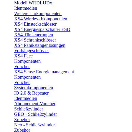
Modell WRDLUDx
Identmedien
Weitere Türkomponenten
XS4 Wireless Komponenten
XS4 Einsteckschlösser
XS4 Energiesparschalter ESD
XS4 Türsteuerungen
XS4 Schrankschlösser
XS4 Panikstangenlösungen
Vorhängeschlösser
XS4 Face
Komponenten
Voucher
XS4 Sense Energiemanagement
Komponenten
Voucher
Systemkomponenten
IQ 2.0 & Repeater
Identmedien
Abonnement-Voucher
Schließzylinder
GEO - Schließzylinder
Zubehör
Neo - Schließzylinder
Zubehör