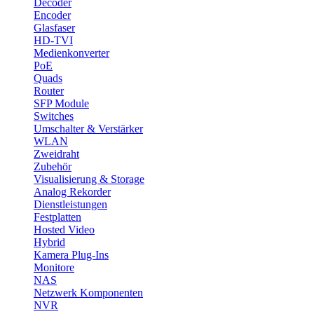
Decoder
Encoder
Glasfaser
HD-TVI
Medienkonverter
PoE
Quads
Router
SFP Module
Switches
Umschalter & Verstärker
WLAN
Zweidraht
Zubehör
Visualisierung & Storage
Analog Rekorder
Dienstleistungen
Festplatten
Hosted Video
Hybrid
Kamera Plug-Ins
Monitore
NAS
Netzwerk Komponenten
NVR