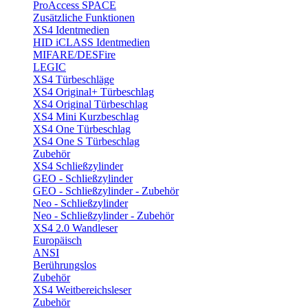
ProAccess SPACE
Zusätzliche Funktionen
XS4 Identmedien
HID iCLASS Identmedien
MIFARE/DESFire
LEGIC
XS4 Türbeschläge
XS4 Original+ Türbeschlag
XS4 Original Türbeschlag
XS4 Mini Kurzbeschlag
XS4 One Türbeschlag
XS4 One S Türbeschlag
Zubehör
XS4 Schließzylinder
GEO - Schließzylinder
GEO - Schließzylinder - Zubehör
Neo - Schließzylinder
Neo - Schließzylinder - Zubehör
XS4 2.0 Wandleser
Europäisch
ANSI
Berührungslos
Zubehör
XS4 Weitbereichsleser
Zubehör