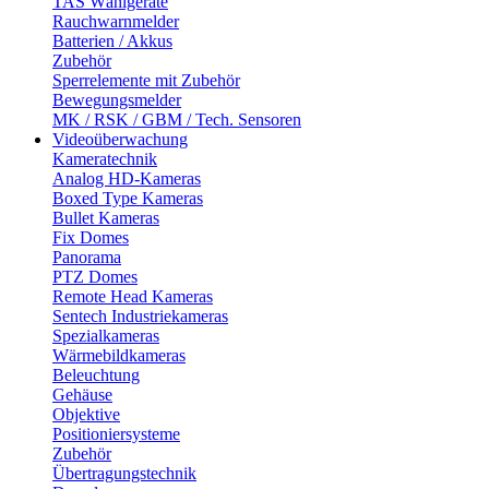
TAS Wählgeräte
Rauchwarnmelder
Batterien / Akkus
Zubehör
Sperrelemente mit Zubehör
Bewegungsmelder
MK / RSK / GBM / Tech. Sensoren
Videoüberwachung
Kameratechnik
Analog HD-Kameras
Boxed Type Kameras
Bullet Kameras
Fix Domes
Panorama
PTZ Domes
Remote Head Kameras
Sentech Industriekameras
Spezialkameras
Wärmebildkameras
Beleuchtung
Gehäuse
Objektive
Positioniersysteme
Zubehör
Übertragungstechnik