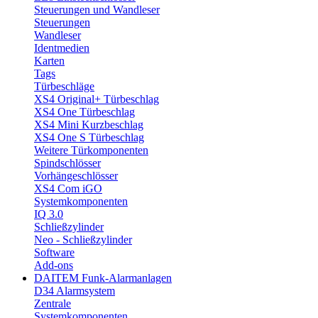
Steuerungen und Wandleser
Steuerungen
Wandleser
Identmedien
Karten
Tags
Türbeschläge
XS4 Original+ Türbeschlag
XS4 One Türbeschlag
XS4 Mini Kurzbeschlag
XS4 One S Türbeschlag
Weitere Türkomponenten
Spindschlösser
Vorhängeschlösser
XS4 Com iGO
Systemkomponenten
IQ 3.0
Schließzylinder
Neo - Schließzylinder
Software
Add-ons
DAITEM Funk-Alarmanlagen
D34 Alarmsystem
Zentrale
Systemkomponenten