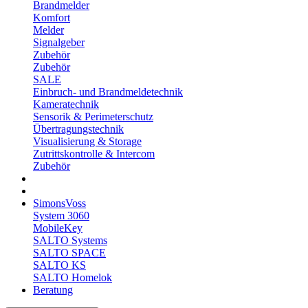
Brandmelder
Komfort
Melder
Signalgeber
Zubehör
Zubehör
SALE
Einbruch- und Brandmeldetechnik
Kameratechnik
Sensorik & Perimeterschutz
Übertragungstechnik
Visualisierung & Storage
Zutrittskontrolle & Intercom
Zubehör
SimonsVoss
System 3060
MobileKey
SALTO Systems
SALTO SPACE
SALTO KS
SALTO Homelok
Beratung