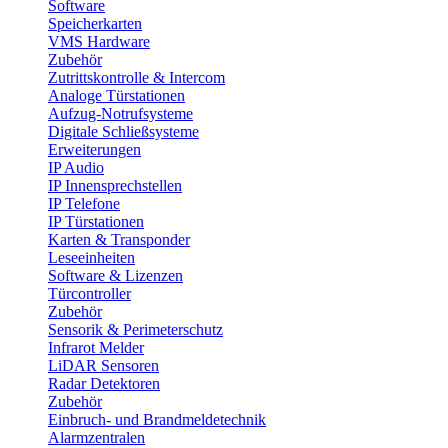
Software
Speicherkarten
VMS Hardware
Zubehör
Zutrittskontrolle & Intercom
Analoge Türstationen
Aufzug-Notrufsysteme
Digitale Schließsysteme
Erweiterungen
IP Audio
IP Innensprechstellen
IP Telefone
IP Türstationen
Karten & Transponder
Leseeinheiten
Software & Lizenzen
Türcontroller
Zubehör
Sensorik & Perimeterschutz
Infrarot Melder
LiDAR Sensoren
Radar Detektoren
Zubehör
Einbruch- und Brandmeldetechnik
Alarmzentralen