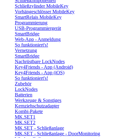
Schließkomponenten
Schließzylinder MobileKey
Vorhängeschlösser MobileKey
SmartRelais MobileKey
Programmierung
USB-Programmiergerät
SmartBridge
Web-App - Anmeldung
So funktioniert's!
Vernetzung
SmartBridge
Nachrüstbare LockNodes
Key4Friends - App (Android)
Key4Friends - App (iOS)
So funktioniert's!
Zubehör
LockNodes
Batterien
Werkzeuge & Sonstiges
Kernziehschutzadapter
Kombi-Pakete
MK.SET1
MK.SET2
MK.SET - Schließanlage
MK.SET - Schließanlage - DoorMonitoring