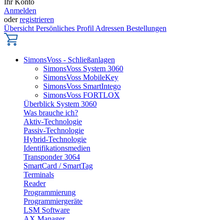
Ihr Konto
Anmelden
oder
registrieren
Übersicht
Persönliches Profil
Adressen
Bestellungen
SimonsVoss - Schließanlagen
SimonsVoss System 3060
SimonsVoss MobileKey
SimonsVoss SmartIntego
SimonsVoss FORTLOX
Überblick System 3060
Was brauche ich?
Aktiv-Technologie
Passiv-Technologie
Hybrid-Technologie
Identifikationsmedien
Transponder 3064
SmartCard / SmartTag
Terminals
Reader
Programmierung
Programmiergeräte
LSM Software
AX Manager