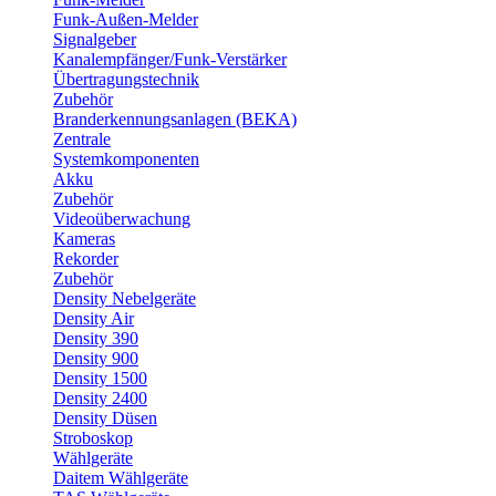
Funk-Außen-Melder
Signalgeber
Kanalempfänger/Funk-Verstärker
Übertragungstechnik
Zubehör
Branderkennungsanlagen (BEKA)
Zentrale
Systemkomponenten
Akku
Zubehör
Videoüberwachung
Kameras
Rekorder
Zubehör
Density Nebelgeräte
Density Air
Density 390
Density 900
Density 1500
Density 2400
Density Düsen
Stroboskop
Wählgeräte
Daitem Wählgeräte