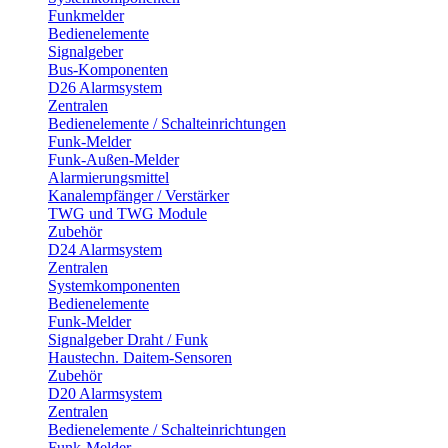
Funkmelder
Bedienelemente
Signalgeber
Bus-Komponenten
D26 Alarmsystem
Zentralen
Bedienelemente / Schalteinrichtungen
Funk-Melder
Funk-Außen-Melder
Alarmierungsmittel
Kanalempfänger / Verstärker
TWG und TWG Module
Zubehör
D24 Alarmsystem
Zentralen
Systemkomponenten
Bedienelemente
Funk-Melder
Signalgeber Draht / Funk
Haustechn. Daitem-Sensoren
Zubehör
D20 Alarmsystem
Zentralen
Bedienelemente / Schalteinrichtungen
Funk-Melder