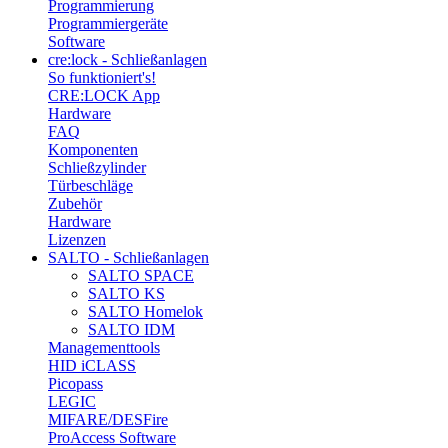
Programmierung
Programmiergeräte
Software
cre:lock - Schließanlagen
So funktioniert's!
CRE:LOCK App
Hardware
FAQ
Komponenten
Schließzylinder
Türbeschläge
Zubehör
Hardware
Lizenzen
SALTO - Schließanlagen
SALTO SPACE
SALTO KS
SALTO Homelok
SALTO IDM
Managementtools
HID iCLASS
Picopass
LEGIC
MIFARE/DESFire
ProAccess Software