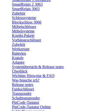
SmartRelais 2 3063
SmartRelais 3063
Zubehör
Schlosssysteme
Blockschloss 3066
Möbelschlösser
Möbelsysteme
Kombi-Pakete
Vorhängeschlösser
Zubehör
Werkzeuge
Batterien
Knäufe
Adapter
Systemübersicht & Release notes
Überblick
Wichtige Hinweise & FAQ
Was brauche ich?
Release notes
Funkschlüssel
Transponder
Schalttransponder
PinCode-Tastatur
PinCode-Tastatur Online