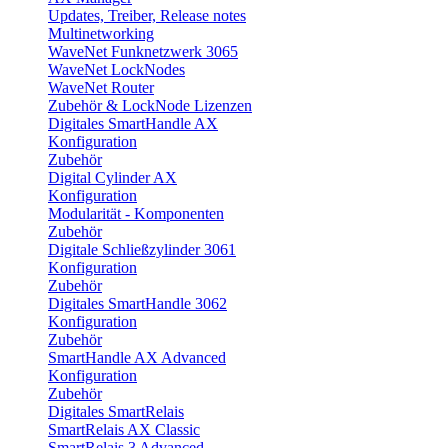
Updates, Treiber, Release notes
Multinetworking
WaveNet Funknetzwerk 3065
WaveNet LockNodes
WaveNet Router
Zubehör & LockNode Lizenzen
Digitales SmartHandle AX
Konfiguration
Zubehör
Digital Cylinder AX
Konfiguration
Modularität - Komponenten
Zubehör
Digitale Schließzylinder 3061
Konfiguration
Zubehör
Digitales SmartHandle 3062
Konfiguration
Zubehör
SmartHandle AX Advanced
Konfiguration
Zubehör
Digitales SmartRelais
SmartRelais AX Classic
SmartRelais 3 Advanced