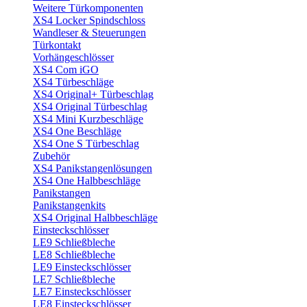
Weitere Türkomponenten
XS4 Locker Spindschloss
Wandleser & Steuerungen
Türkontakt
Vorhängeschlösser
XS4 Com iGO
XS4 Türbeschläge
XS4 Original+ Türbeschlag
XS4 Original Türbeschlag
XS4 Mini Kurzbeschläge
XS4 One Beschläge
XS4 One S Türbeschlag
Zubehör
XS4 Panikstangenlösungen
XS4 One Halbbeschläge
Panikstangen
Panikstangenkits
XS4 Original Halbbeschläge
Einsteckschlösser
LE9 Schließbleche
LE8 Schließbleche
LE9 Einsteckschlösser
LE7 Schließbleche
LE7 Einsteckschlösser
LE8 Einsteckschlösser