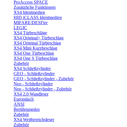
ProAccess SPACE
Zusätzliche Funktionen
XS4 Identmedien
HID iCLASS Identmedien
MIFARE/DESFire
LEGIC
XS4 Türbeschläge
XS4 Original+ Türbeschlag
XS4 Original Türbeschlag
XS4 Mini Kurzbeschlag
XS4 One Türbeschlag
XS4 One S Türbeschlag
Zubehör
XS4 Schließzylinder
GEO - Schließzylinder
GEO - Schließzylinder - Zubehör
Neo - Schließzylinder
Neo - Schließzylinder - Zubehör
XS4 2.0 Wandleser
Europäisch
ANSI
Berührungslos
Zubehör
XS4 Weitbereichsleser
Zubehör