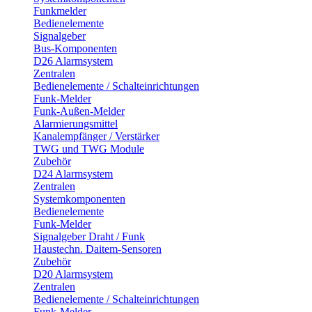
Funkmelder
Bedienelemente
Signalgeber
Bus-Komponenten
D26 Alarmsystem
Zentralen
Bedienelemente / Schalteinrichtungen
Funk-Melder
Funk-Außen-Melder
Alarmierungsmittel
Kanalempfänger / Verstärker
TWG und TWG Module
Zubehör
D24 Alarmsystem
Zentralen
Systemkomponenten
Bedienelemente
Funk-Melder
Signalgeber Draht / Funk
Haustechn. Daitem-Sensoren
Zubehör
D20 Alarmsystem
Zentralen
Bedienelemente / Schalteinrichtungen
Funk-Melder