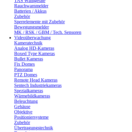
TAS Wählgeräte
Rauchwarnmelder
Batterien / Akkus
Zubehör
Sperrelemente mit Zubehör
Bewegungsmelder
MK / RSK / GBM / Tech. Sensoren
Videoüberwachung
Kameratechnik
Analog HD-Kameras
Boxed Type Kameras
Bullet Kameras
Fix Domes
Panorama
PTZ Domes
Remote Head Kameras
Sentech Industriekameras
Spezialkameras
Wärmebildkameras
Beleuchtung
Gehäuse
Objektive
Positioniersysteme
Zubehör
Übertragungstechnik