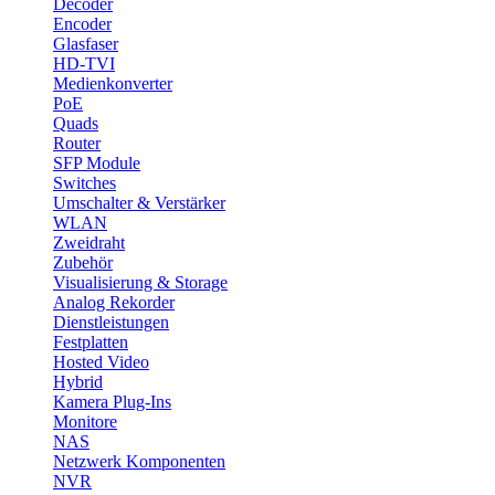
Decoder
Encoder
Glasfaser
HD-TVI
Medienkonverter
PoE
Quads
Router
SFP Module
Switches
Umschalter & Verstärker
WLAN
Zweidraht
Zubehör
Visualisierung & Storage
Analog Rekorder
Dienstleistungen
Festplatten
Hosted Video
Hybrid
Kamera Plug-Ins
Monitore
NAS
Netzwerk Komponenten
NVR