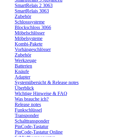
SmartRelais 2 3063
SmartRelais 3063
Zubehör
Schlosssysteme
Blockschloss 3066
Möbelschlösser
Möbelsysteme
Kombi-Pakete
Vorhängeschlösser
Zubehör
Werkzeuge
Batterien
Knäufe
Adapter
Systemübersicht & Release notes
Überblick
Wichtige Hinweise & FAQ
Was brauche ich?
Release notes
Funkschlüssel
Transponder
Schalttransponder
PinCode-Tastatur
PinCode-Tastatur Online