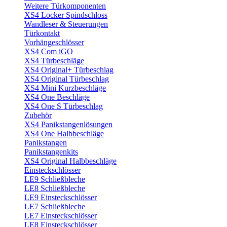
Weitere Türkomponenten
XS4 Locker Spindschloss
Wandleser & Steuerungen
Türkontakt
Vorhängeschlösser
XS4 Com iGO
XS4 Türbeschläge
XS4 Original+ Türbeschlag
XS4 Original Türbeschlag
XS4 Mini Kurzbeschläge
XS4 One Beschläge
XS4 One S Türbeschlag
Zubehör
XS4 Panikstangenlösungen
XS4 One Halbbeschläge
Panikstangen
Panikstangenkits
XS4 Original Halbbeschläge
Einsteckschlösser
LE9 Schließbleche
LE8 Schließbleche
LE9 Einsteckschlösser
LE7 Schließbleche
LE7 Einsteckschlösser
LE8 Einsteckschlösser