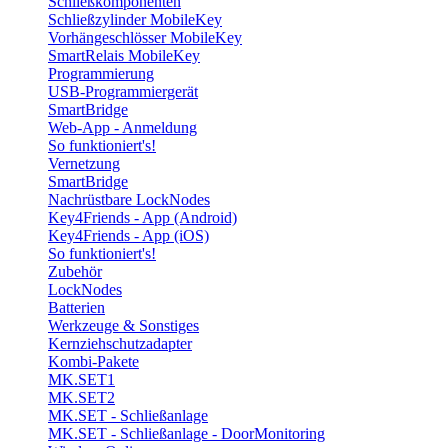
Schließkomponenten
Schließzylinder MobileKey
Vorhängeschlösser MobileKey
SmartRelais MobileKey
Programmierung
USB-Programmiergerät
SmartBridge
Web-App - Anmeldung
So funktioniert's!
Vernetzung
SmartBridge
Nachrüstbare LockNodes
Key4Friends - App (Android)
Key4Friends - App (iOS)
So funktioniert's!
Zubehör
LockNodes
Batterien
Werkzeuge & Sonstiges
Kernziehschutzadapter
Kombi-Pakete
MK.SET1
MK.SET2
MK.SET - Schließanlage
MK.SET - Schließanlage - DoorMonitoring