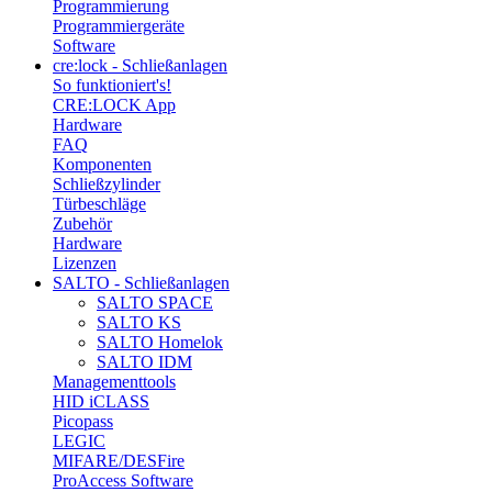
Programmierung
Programmiergeräte
Software
cre:lock - Schließanlagen
So funktioniert's!
CRE:LOCK App
Hardware
FAQ
Komponenten
Schließzylinder
Türbeschläge
Zubehör
Hardware
Lizenzen
SALTO - Schließanlagen
SALTO SPACE
SALTO KS
SALTO Homelok
SALTO IDM
Managementtools
HID iCLASS
Picopass
LEGIC
MIFARE/DESFire
ProAccess Software