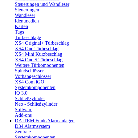
Steuerungen und Wandleser
Steuerungen
Wandleser
Identmedien
Karten
Tags
Türbeschläge
XS4 Original+ Türbeschlag
XS4 One Türbeschlag
XS4 Mini Kurzbeschlag
XS4 One S Türbeschlag
Weitere Türkomponenten
Spindschlösser
Vorhängeschlösser
XS4 Com iGO
Systemkomponenten
IQ 3.0
Schließzylinder
Neo - Schließzylinder
Software
Add-ons
DAITEM Funk-Alarmanlagen
D34 Alarmsystem
Zentrale
Systemkomponenten