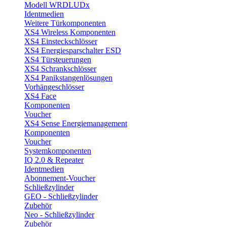
Modell WRDLUDx
Identmedien
Weitere Türkomponenten
XS4 Wireless Komponenten
XS4 Einsteckschlösser
XS4 Energiesparschalter ESD
XS4 Türsteuerungen
XS4 Schrankschlösser
XS4 Panikstangenlösungen
Vorhängeschlösser
XS4 Face
Komponenten
Voucher
XS4 Sense Energiemanagement
Komponenten
Voucher
Systemkomponenten
IQ 2.0 & Repeater
Identmedien
Abonnement-Voucher
Schließzylinder
GEO - Schließzylinder
Zubehör
Neo - Schließzylinder
Zubehör