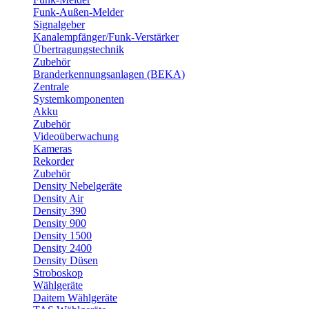
Funk-Außen-Melder
Signalgeber
Kanalempfänger/Funk-Verstärker
Übertragungstechnik
Zubehör
Branderkennungsanlagen (BEKA)
Zentrale
Systemkomponenten
Akku
Zubehör
Videoüberwachung
Kameras
Rekorder
Zubehör
Density Nebelgeräte
Density Air
Density 390
Density 900
Density 1500
Density 2400
Density Düsen
Stroboskop
Wählgeräte
Daitem Wählgeräte