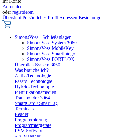
Ihr Konto
Anmelden
oder
registrieren
Übersicht
Persönliches Profil
Adressen
Bestellungen
SimonsVoss - Schließanlagen
SimonsVoss System 3060
SimonsVoss MobileKey
SimonsVoss SmartIntego
SimonsVoss FORTLOX
Überblick System 3060
Was brauche ich?
Aktiv-Technologie
Passiv-Technologie
Hybrid-Technologie
Identifikationsmedien
Transponder 3064
SmartCard / SmartTag
Terminals
Reader
Programmierung
Programmiergeräte
LSM Software
AX Manager