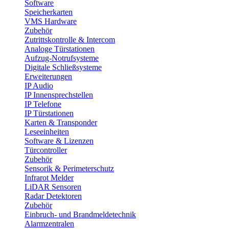
Software
Speicherkarten
VMS Hardware
Zubehör
Zutrittskontrolle & Intercom
Analoge Türstationen
Aufzug-Notrufsysteme
Digitale Schließsysteme
Erweiterungen
IP Audio
IP Innensprechstellen
IP Telefone
IP Türstationen
Karten & Transponder
Leseeinheiten
Software & Lizenzen
Türcontroller
Zubehör
Sensorik & Perimeterschutz
Infrarot Melder
LiDAR Sensoren
Radar Detektoren
Zubehör
Einbruch- und Brandmeldetechnik
Alarmzentralen