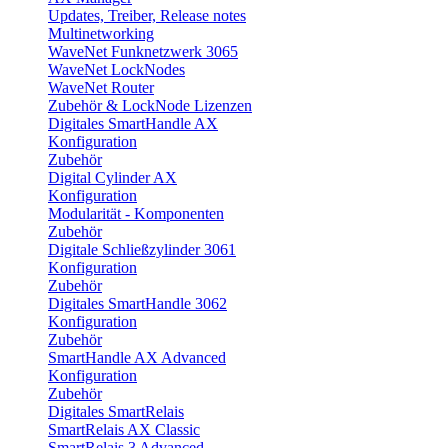
Updates, Treiber, Release notes
Multinetworking
WaveNet Funknetzwerk 3065
WaveNet LockNodes
WaveNet Router
Zubehör & LockNode Lizenzen
Digitales SmartHandle AX
Konfiguration
Zubehör
Digital Cylinder AX
Konfiguration
Modularität - Komponenten
Zubehör
Digitale Schließzylinder 3061
Konfiguration
Zubehör
Digitales SmartHandle 3062
Konfiguration
Zubehör
SmartHandle AX Advanced
Konfiguration
Zubehör
Digitales SmartRelais
SmartRelais AX Classic
SmartRelais 3 Advanced