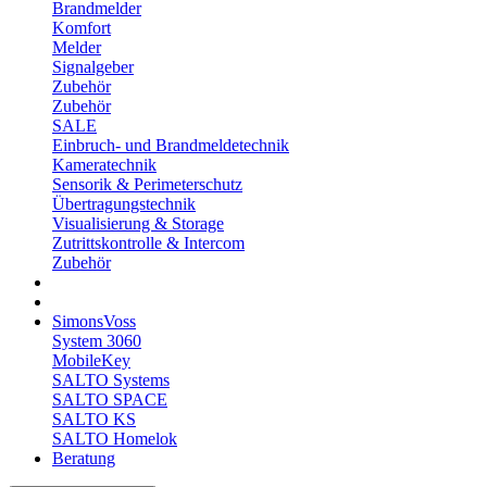
Brandmelder
Komfort
Melder
Signalgeber
Zubehör
Zubehör
SALE
Einbruch- und Brandmeldetechnik
Kameratechnik
Sensorik & Perimeterschutz
Übertragungstechnik
Visualisierung & Storage
Zutrittskontrolle & Intercom
Zubehör
SimonsVoss
System 3060
MobileKey
SALTO Systems
SALTO SPACE
SALTO KS
SALTO Homelok
Beratung