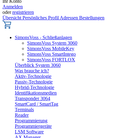
Ihr Konto
Anmelden
oder
registrieren
Übersicht
Persönliches Profil
Adressen
Bestellungen
SimonsVoss - Schließanlagen
SimonsVoss System 3060
SimonsVoss MobileKey
SimonsVoss SmartIntego
SimonsVoss FORTLOX
Überblick System 3060
Was brauche ich?
Aktiv-Technologie
Passiv-Technologie
Hybrid-Technologie
Identifikationsmedien
Transponder 3064
SmartCard / SmartTag
Terminals
Reader
Programmierung
Programmiergeräte
LSM Software
AX Manager