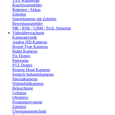
TAS Wählgeräte
Rauchwarnmelder
Batterien / Akkus
Zubehör
Sperrelemente mit Zubehör
Bewegungsmelder
MK / RSK / GBM / Tech. Sensoren
Videoüberwachung
Kameratechnik
Analog HD-Kameras
Boxed Type Kameras
Bullet Kameras
Fix Domes
Panorama
PTZ Domes
Remote Head Kameras
Sentech Industriekameras
Spezialkameras
Wärmebildkameras
Beleuchtung
Gehäuse
Objektive
Positioniersysteme
Zubehör
Übertragungstechnik