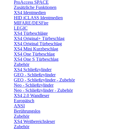
ProAccess SPACE
Zusätzliche Funktionen
XS4 Identmedien
HID iCLASS Identmedien
MIFARE/DESFire
LEGIC
XS4 Türbeschläge
XS4 Original+ Türbeschlag
XS4 Original Türbeschlag
XS4 Mini Kurzbeschlag
XS4 One Türbeschlag
XS4 One S Türbeschlag
Zubehör
XS4 Schließzylinder
GEO - Schließzylinder
GEO - Schließzylinder - Zubehör
Neo - Schließzylinder
Neo - Schließzylinder - Zubehör
XS4 2.0 Wandleser
Europäisch
ANSI
Berührungslos
Zubehör
XS4 Weitbereichsleser
Zubehör