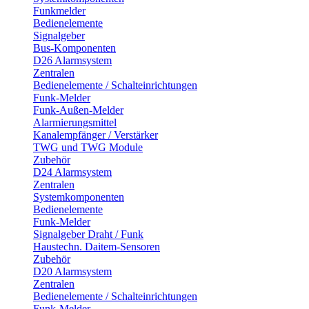
Funkmelder
Bedienelemente
Signalgeber
Bus-Komponenten
D26 Alarmsystem
Zentralen
Bedienelemente / Schalteinrichtungen
Funk-Melder
Funk-Außen-Melder
Alarmierungsmittel
Kanalempfänger / Verstärker
TWG und TWG Module
Zubehör
D24 Alarmsystem
Zentralen
Systemkomponenten
Bedienelemente
Funk-Melder
Signalgeber Draht / Funk
Haustechn. Daitem-Sensoren
Zubehör
D20 Alarmsystem
Zentralen
Bedienelemente / Schalteinrichtungen
Funk-Melder