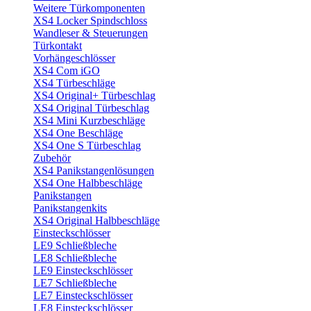
Weitere Türkomponenten
XS4 Locker Spindschloss
Wandleser & Steuerungen
Türkontakt
Vorhängeschlösser
XS4 Com iGO
XS4 Türbeschläge
XS4 Original+ Türbeschlag
XS4 Original Türbeschlag
XS4 Mini Kurzbeschläge
XS4 One Beschläge
XS4 One S Türbeschlag
Zubehör
XS4 Panikstangenlösungen
XS4 One Halbbeschläge
Panikstangen
Panikstangenkits
XS4 Original Halbbeschläge
Einsteckschlösser
LE9 Schließbleche
LE8 Schließbleche
LE9 Einsteckschlösser
LE7 Schließbleche
LE7 Einsteckschlösser
LE8 Einsteckschlösser