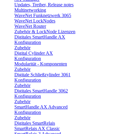
Updates, Treiber, Release notes
Multinetworking
WaveNet Funknetzwerk 3065
WaveNet LockNodes
WaveNet Router
Zubehör & LockNode Lizenzen
Digitales SmartHandle AX
Konfiguration
Zubehör
Digital Cylinder AX
Konfiguration
Modularität - Komponenten
Zubehör
Digitale Schließzylinder 3061
Konfiguration
Zubehör
Digitales SmartHandle 3062
Konfiguration
Zubehör
SmartHandle AX Advanced
Konfiguration
Zubehör
Digitales SmartRelais
SmartRelais AX Classic
SmartRelais 3 Advanced