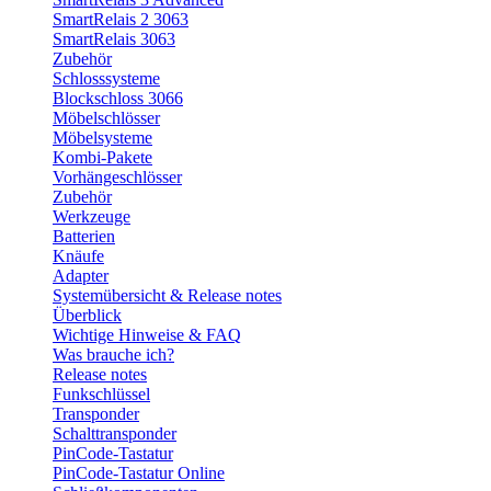
SmartRelais 2 3063
SmartRelais 3063
Zubehör
Schlosssysteme
Blockschloss 3066
Möbelschlösser
Möbelsysteme
Kombi-Pakete
Vorhängeschlösser
Zubehör
Werkzeuge
Batterien
Knäufe
Adapter
Systemübersicht & Release notes
Überblick
Wichtige Hinweise & FAQ
Was brauche ich?
Release notes
Funkschlüssel
Transponder
Schalttransponder
PinCode-Tastatur
PinCode-Tastatur Online