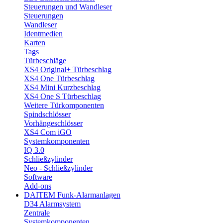
Steuerungen und Wandleser
Steuerungen
Wandleser
Identmedien
Karten
Tags
Türbeschläge
XS4 Original+ Türbeschlag
XS4 One Türbeschlag
XS4 Mini Kurzbeschlag
XS4 One S Türbeschlag
Weitere Türkomponenten
Spindschlösser
Vorhängeschlösser
XS4 Com iGO
Systemkomponenten
IQ 3.0
Schließzylinder
Neo - Schließzylinder
Software
Add-ons
DAITEM Funk-Alarmanlagen
D34 Alarmsystem
Zentrale
Systemkomponenten