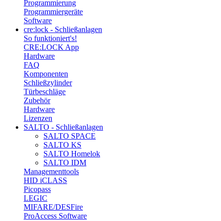
Programmierung
Programmiergeräte
Software
cre:lock - Schließanlagen
So funktioniert's!
CRE:LOCK App
Hardware
FAQ
Komponenten
Schließzylinder
Türbeschläge
Zubehör
Hardware
Lizenzen
SALTO - Schließanlagen
SALTO SPACE
SALTO KS
SALTO Homelok
SALTO IDM
Managementtools
HID iCLASS
Picopass
LEGIC
MIFARE/DESFire
ProAccess Software