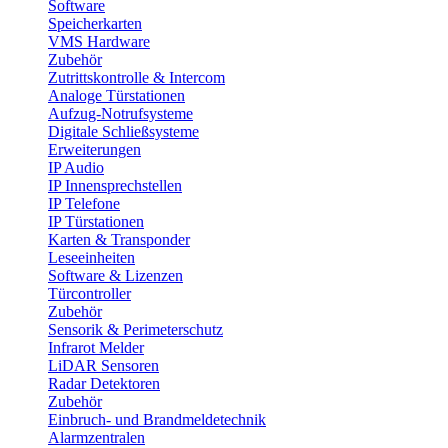
Software
Speicherkarten
VMS Hardware
Zubehör
Zutrittskontrolle & Intercom
Analoge Türstationen
Aufzug-Notrufsysteme
Digitale Schließsysteme
Erweiterungen
IP Audio
IP Innensprechstellen
IP Telefone
IP Türstationen
Karten & Transponder
Leseeinheiten
Software & Lizenzen
Türcontroller
Zubehör
Sensorik & Perimeterschutz
Infrarot Melder
LiDAR Sensoren
Radar Detektoren
Zubehör
Einbruch- und Brandmeldetechnik
Alarmzentralen