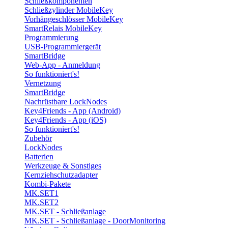
Schließkomponenten
Schließzylinder MobileKey
Vorhängeschlösser MobileKey
SmartRelais MobileKey
Programmierung
USB-Programmiergerät
SmartBridge
Web-App - Anmeldung
So funktioniert's!
Vernetzung
SmartBridge
Nachrüstbare LockNodes
Key4Friends - App (Android)
Key4Friends - App (iOS)
So funktioniert's!
Zubehör
LockNodes
Batterien
Werkzeuge & Sonstiges
Kernziehschutzadapter
Kombi-Pakete
MK.SET1
MK.SET2
MK.SET - Schließanlage
MK.SET - Schließanlage - DoorMonitoring