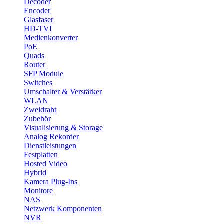
Decoder
Encoder
Glasfaser
HD-TVI
Medienkonverter
PoE
Quads
Router
SFP Module
Switches
Umschalter & Verstärker
WLAN
Zweidraht
Zubehör
Visualisierung & Storage
Analog Rekorder
Dienstleistungen
Festplatten
Hosted Video
Hybrid
Kamera Plug-Ins
Monitore
NAS
Netzwerk Komponenten
NVR