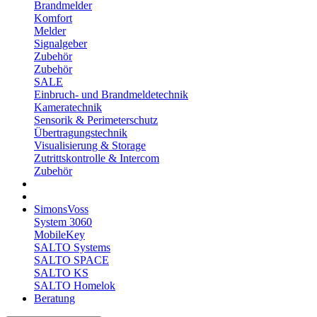
Brandmelder
Komfort
Melder
Signalgeber
Zubehör
Zubehör
SALE
Einbruch- und Brandmeldetechnik
Kameratechnik
Sensorik & Perimeterschutz
Übertragungstechnik
Visualisierung & Storage
Zutrittskontrolle & Intercom
Zubehör
SimonsVoss
System 3060
MobileKey
SALTO Systems
SALTO SPACE
SALTO KS
SALTO Homelok
Beratung