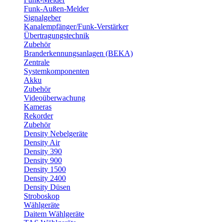
Funk-Außen-Melder
Signalgeber
Kanalempfänger/Funk-Verstärker
Übertragungstechnik
Zubehör
Branderkennungsanlagen (BEKA)
Zentrale
Systemkomponenten
Akku
Zubehör
Videoüberwachung
Kameras
Rekorder
Zubehör
Density Nebelgeräte
Density Air
Density 390
Density 900
Density 1500
Density 2400
Density Düsen
Stroboskop
Wählgeräte
Daitem Wählgeräte