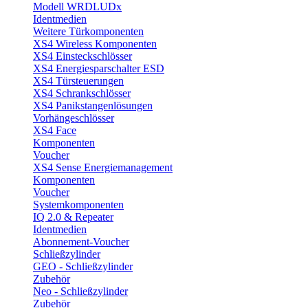
Modell WRDLUDx
Identmedien
Weitere Türkomponenten
XS4 Wireless Komponenten
XS4 Einsteckschlösser
XS4 Energiesparschalter ESD
XS4 Türsteuerungen
XS4 Schrankschlösser
XS4 Panikstangenlösungen
Vorhängeschlösser
XS4 Face
Komponenten
Voucher
XS4 Sense Energiemanagement
Komponenten
Voucher
Systemkomponenten
IQ 2.0 & Repeater
Identmedien
Abonnement-Voucher
Schließzylinder
GEO - Schließzylinder
Zubehör
Neo - Schließzylinder
Zubehör