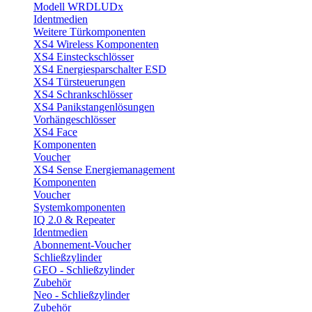
Modell WRDLUDx
Identmedien
Weitere Türkomponenten
XS4 Wireless Komponenten
XS4 Einsteckschlösser
XS4 Energiesparschalter ESD
XS4 Türsteuerungen
XS4 Schrankschlösser
XS4 Panikstangenlösungen
Vorhängeschlösser
XS4 Face
Komponenten
Voucher
XS4 Sense Energiemanagement
Komponenten
Voucher
Systemkomponenten
IQ 2.0 & Repeater
Identmedien
Abonnement-Voucher
Schließzylinder
GEO - Schließzylinder
Zubehör
Neo - Schließzylinder
Zubehör