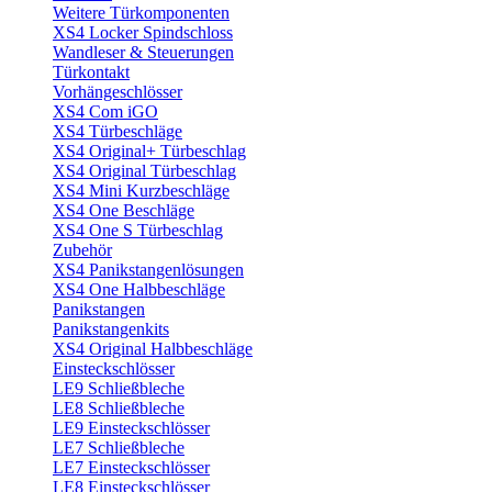
Weitere Türkomponenten
XS4 Locker Spindschloss
Wandleser & Steuerungen
Türkontakt
Vorhängeschlösser
XS4 Com iGO
XS4 Türbeschläge
XS4 Original+ Türbeschlag
XS4 Original Türbeschlag
XS4 Mini Kurzbeschläge
XS4 One Beschläge
XS4 One S Türbeschlag
Zubehör
XS4 Panikstangenlösungen
XS4 One Halbbeschläge
Panikstangen
Panikstangenkits
XS4 Original Halbbeschläge
Einsteckschlösser
LE9 Schließbleche
LE8 Schließbleche
LE9 Einsteckschlösser
LE7 Schließbleche
LE7 Einsteckschlösser
LE8 Einsteckschlösser