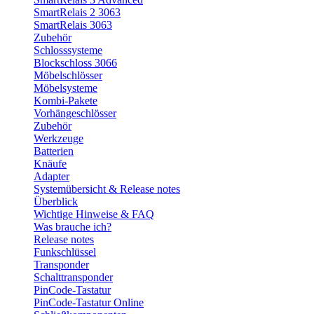
SmartRelais 2 3063
SmartRelais 3063
Zubehör
Schlosssysteme
Blockschloss 3066
Möbelschlösser
Möbelsysteme
Kombi-Pakete
Vorhängeschlösser
Zubehör
Werkzeuge
Batterien
Knäufe
Adapter
Systemübersicht & Release notes
Überblick
Wichtige Hinweise & FAQ
Was brauche ich?
Release notes
Funkschlüssel
Transponder
Schalttransponder
PinCode-Tastatur
PinCode-Tastatur Online