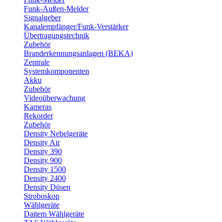
Funk-Außen-Melder
Signalgeber
Kanalempfänger/Funk-Verstärker
Übertragungstechnik
Zubehör
Branderkennungsanlagen (BEKA)
Zentrale
Systemkomponenten
Akku
Zubehör
Videoüberwachung
Kameras
Rekorder
Zubehör
Density Nebelgeräte
Density Air
Density 390
Density 900
Density 1500
Density 2400
Density Düsen
Stroboskop
Wählgeräte
Daitem Wählgeräte