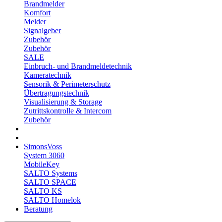
Brandmelder
Komfort
Melder
Signalgeber
Zubehör
Zubehör
SALE
Einbruch- und Brandmeldetechnik
Kameratechnik
Sensorik & Perimeterschutz
Übertragungstechnik
Visualisierung & Storage
Zutrittskontrolle & Intercom
Zubehör
SimonsVoss
System 3060
MobileKey
SALTO Systems
SALTO SPACE
SALTO KS
SALTO Homelok
Beratung