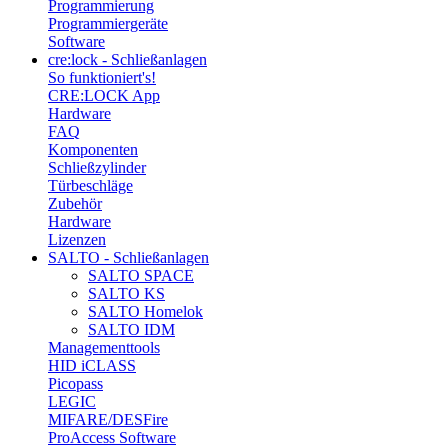
Programmierung
Programmiergeräte
Software
cre:lock - Schließanlagen
So funktioniert's!
CRE:LOCK App
Hardware
FAQ
Komponenten
Schließzylinder
Türbeschläge
Zubehör
Hardware
Lizenzen
SALTO - Schließanlagen
SALTO SPACE
SALTO KS
SALTO Homelok
SALTO IDM
Managementtools
HID iCLASS
Picopass
LEGIC
MIFARE/DESFire
ProAccess Software