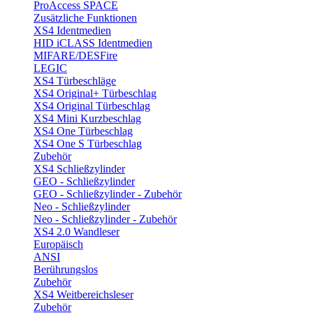
ProAccess SPACE
Zusätzliche Funktionen
XS4 Identmedien
HID iCLASS Identmedien
MIFARE/DESFire
LEGIC
XS4 Türbeschläge
XS4 Original+ Türbeschlag
XS4 Original Türbeschlag
XS4 Mini Kurzbeschlag
XS4 One Türbeschlag
XS4 One S Türbeschlag
Zubehör
XS4 Schließzylinder
GEO - Schließzylinder
GEO - Schließzylinder - Zubehör
Neo - Schließzylinder
Neo - Schließzylinder - Zubehör
XS4 2.0 Wandleser
Europäisch
ANSI
Berührungslos
Zubehör
XS4 Weitbereichsleser
Zubehör