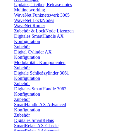
Updates, Treiber, Release notes
Multinetworking
WaveNet Funknetzwerk 3065
WaveNet LockNodes
WaveNet Router
Zubehör & LockNode Lizenzen
Digitales SmartHandle AX
Konfiguration
Zubehör
Digital Cylinder AX
Konfiguration
Modularität - Komponenten
Zubehör
Digitale Schließzylinder 3061
Konfiguration
Zubehör
Digitales SmartHandle 3062
Konfiguration
Zubehör
SmartHandle AX Advanced
Konfiguration
Zubehör
Digitales SmartRelais
SmartRelais AX Classic
SmartRelais 3 Advanced