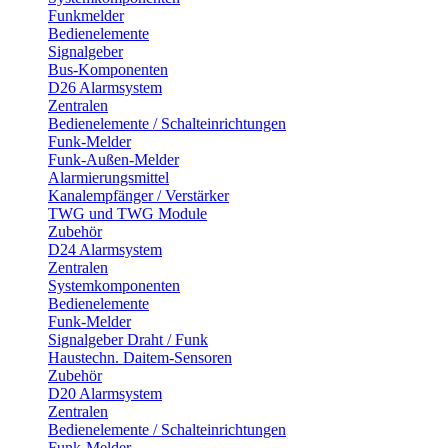
Funkmelder
Bedienelemente
Signalgeber
Bus-Komponenten
D26 Alarmsystem
Zentralen
Bedienelemente / Schalteinrichtungen
Funk-Melder
Funk-Außen-Melder
Alarmierungsmittel
Kanalempfänger / Verstärker
TWG und TWG Module
Zubehör
D24 Alarmsystem
Zentralen
Systemkomponenten
Bedienelemente
Funk-Melder
Signalgeber Draht / Funk
Haustechn. Daitem-Sensoren
Zubehör
D20 Alarmsystem
Zentralen
Bedienelemente / Schalteinrichtungen
Funk-Melder