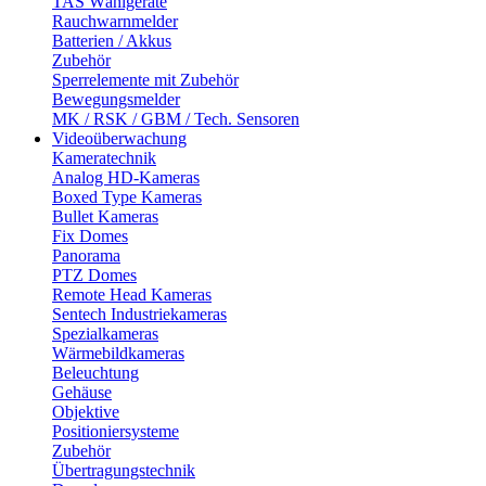
TAS Wählgeräte
Rauchwarnmelder
Batterien / Akkus
Zubehör
Sperrelemente mit Zubehör
Bewegungsmelder
MK / RSK / GBM / Tech. Sensoren
Videoüberwachung
Kameratechnik
Analog HD-Kameras
Boxed Type Kameras
Bullet Kameras
Fix Domes
Panorama
PTZ Domes
Remote Head Kameras
Sentech Industriekameras
Spezialkameras
Wärmebildkameras
Beleuchtung
Gehäuse
Objektive
Positioniersysteme
Zubehör
Übertragungstechnik