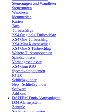
Steuerungen und Wandleser
Steuerungen
Wandleser
Identmedien
Karten
Tags
Türbeschläge
XS4 Original+ Türbeschlag
XS4 One Türbeschlag
XS4 Mini Kurzbeschlag
XS4 One S Türbeschlag
Weitere Türkomponenten
Spindschlösser
Vorhängeschlösser
XS4 Com iGO
Systemkomponenten
IQ 3.0
Schließzylinder
Neo - Schließzylinder
Software
Add-ons
DAITEM Funk-Alarmanlagen
D34 Alarmsystem
Zentrale
Systemkomponenten