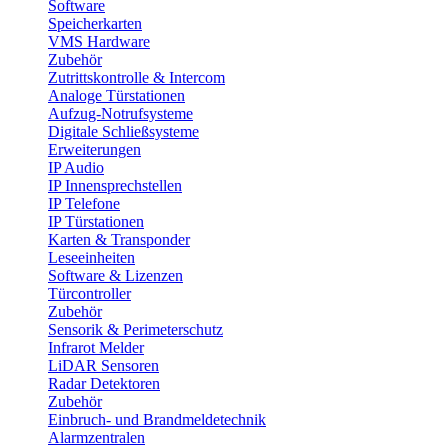
Software
Speicherkarten
VMS Hardware
Zubehör
Zutrittskontrolle & Intercom
Analoge Türstationen
Aufzug-Notrufsysteme
Digitale Schließsysteme
Erweiterungen
IP Audio
IP Innensprechstellen
IP Telefone
IP Türstationen
Karten & Transponder
Leseeinheiten
Software & Lizenzen
Türcontroller
Zubehör
Sensorik & Perimeterschutz
Infrarot Melder
LiDAR Sensoren
Radar Detektoren
Zubehör
Einbruch- und Brandmeldetechnik
Alarmzentralen