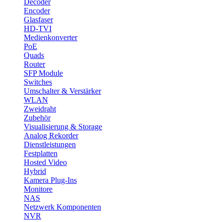
Decoder
Encoder
Glasfaser
HD-TVI
Medienkonverter
PoE
Quads
Router
SFP Module
Switches
Umschalter & Verstärker
WLAN
Zweidraht
Zubehör
Visualisierung & Storage
Analog Rekorder
Dienstleistungen
Festplatten
Hosted Video
Hybrid
Kamera Plug-Ins
Monitore
NAS
Netzwerk Komponenten
NVR