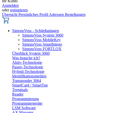
Ihr Konto
Anmelden
oder
registrieren
Übersicht
Persönliches Profil
Adressen
Bestellungen
SimonsVoss - Schließanlagen
SimonsVoss System 3060
SimonsVoss MobileKey
SimonsVoss SmartIntego
SimonsVoss FORTLOX
Überblick System 3060
Was brauche ich?
Aktiv-Technologie
Passiv-Technologie
Hybrid-Technologie
Identifikationsmedien
Transponder 3064
SmartCard / SmartTag
Terminals
Reader
Programmierung
Programmiergeräte
LSM Software
AX Manager