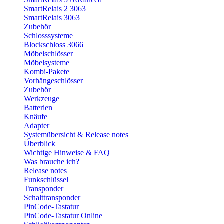
SmartRelais 2 3063
SmartRelais 3063
Zubehör
Schlosssysteme
Blockschloss 3066
Möbelschlösser
Möbelsysteme
Kombi-Pakete
Vorhängeschlösser
Zubehör
Werkzeuge
Batterien
Knäufe
Adapter
Systemübersicht & Release notes
Überblick
Wichtige Hinweise & FAQ
Was brauche ich?
Release notes
Funkschlüssel
Transponder
Schalttransponder
PinCode-Tastatur
PinCode-Tastatur Online