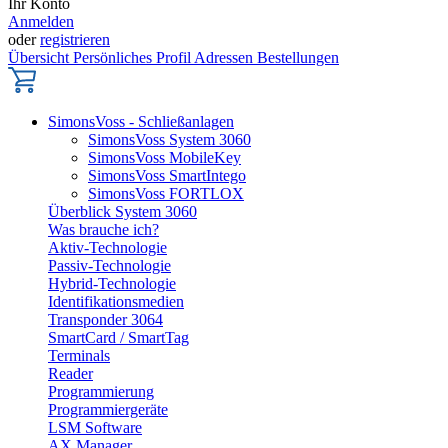
Ihr Konto
Anmelden
oder
registrieren
Übersicht
Persönliches Profil
Adressen
Bestellungen
SimonsVoss - Schließanlagen
SimonsVoss System 3060
SimonsVoss MobileKey
SimonsVoss SmartIntego
SimonsVoss FORTLOX
Überblick System 3060
Was brauche ich?
Aktiv-Technologie
Passiv-Technologie
Hybrid-Technologie
Identifikationsmedien
Transponder 3064
SmartCard / SmartTag
Terminals
Reader
Programmierung
Programmiergeräte
LSM Software
AX Manager