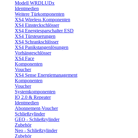
Modell WRDLUDx
Identmedien
Weitere Türkomponenten
XS4 Wireless Komponenten
XS4 Einsteckschlösser
XS4 Energiesparschalter ESD
XS4 Türsteuerungen
XS4 Schrankschlösser
XS4 Panikstangenlösungen
Vorhängeschlösser
XS4 Face
Komponenten
Voucher
XS4 Sense Energiemanagement
Komponenten
Voucher
Systemkomponenten
IQ 2.0 & Repeater
Identmedien
Abonnement-Voucher
Schließzylinder
GEO - Schließzylinder
Zubehör
Neo - Schließzylinder
Zubehör