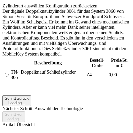
Zylinderart auswählen
Konfiguration zurücksetzen
Der digitale Doppelknaufzylinder 3061 für das System 3060 von
SimonsVoss für Europrofil und Schweizer Rundprofil Schlösser -
Ein Wolf im Schafspelz. Er kommt im Gewand eines mechanischen
Zylinders. Aber er kann viel mehr. Dank seiner intelligenten,
elektronischen Komponenten weiß er genau über seinen Schließ-
und Kontrollauftrag Bescheid. Es gibt ihn in den verschiedensten
Ausführungen und mit vielfältigen Überwachungs- und
Protokollfunktionen. Dies Schließzylinder 3061 sind nicht mit dem
MobileKey System kompatibel.
Bestell-
Preis/St.
Beschreibung
Code
in €
TN4 Doppelknauf Schließzylinder
Z4
0,00
3061
Schritt zurück
Loading...
Nächster Schritt: Auswahl der Technologie
Schritt vor
Loading...
Artikel Übersicht