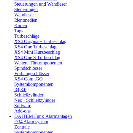
Steuerungen und Wandleser
Steuerungen
Wandleser
Identmedien
Karten
Tags
Türbeschläge
XS4 Original+ Türbeschlag
XS4 One Türbeschlag
XS4 Mini Kurzbeschlag
XS4 One S Türbeschlag
Weitere Türkomponenten
Spindschlösser
Vorhängeschlösser
XS4 Com iGO
Systemkomponenten
IQ 3.0
Schließzylinder
Neo - Schließzylinder
Software
Add-ons
DAITEM Funk-Alarmanlagen
D34 Alarmsystem
Zentrale
Systemkomponenten