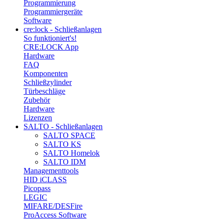
Programmierung
Programmiergeräte
Software
cre:lock - Schließanlagen
So funktioniert's!
CRE:LOCK App
Hardware
FAQ
Komponenten
Schließzylinder
Türbeschläge
Zubehör
Hardware
Lizenzen
SALTO - Schließanlagen
SALTO SPACE
SALTO KS
SALTO Homelok
SALTO IDM
Managementtools
HID iCLASS
Picopass
LEGIC
MIFARE/DESFire
ProAccess Software