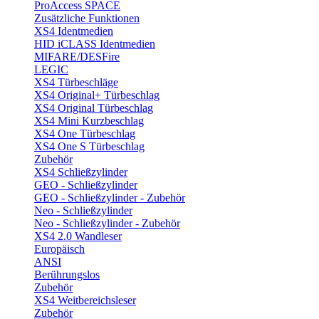
ProAccess SPACE
Zusätzliche Funktionen
XS4 Identmedien
HID iCLASS Identmedien
MIFARE/DESFire
LEGIC
XS4 Türbeschläge
XS4 Original+ Türbeschlag
XS4 Original Türbeschlag
XS4 Mini Kurzbeschlag
XS4 One Türbeschlag
XS4 One S Türbeschlag
Zubehör
XS4 Schließzylinder
GEO - Schließzylinder
GEO - Schließzylinder - Zubehör
Neo - Schließzylinder
Neo - Schließzylinder - Zubehör
XS4 2.0 Wandleser
Europäisch
ANSI
Berührungslos
Zubehör
XS4 Weitbereichsleser
Zubehör