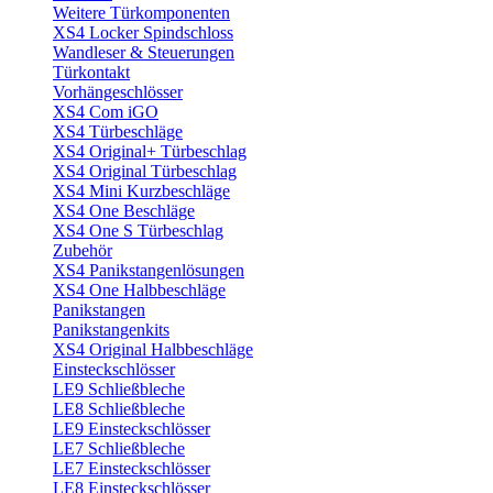
Weitere Türkomponenten
XS4 Locker Spindschloss
Wandleser & Steuerungen
Türkontakt
Vorhängeschlösser
XS4 Com iGO
XS4 Türbeschläge
XS4 Original+ Türbeschlag
XS4 Original Türbeschlag
XS4 Mini Kurzbeschläge
XS4 One Beschläge
XS4 One S Türbeschlag
Zubehör
XS4 Panikstangenlösungen
XS4 One Halbbeschläge
Panikstangen
Panikstangenkits
XS4 Original Halbbeschläge
Einsteckschlösser
LE9 Schließbleche
LE8 Schließbleche
LE9 Einsteckschlösser
LE7 Schließbleche
LE7 Einsteckschlösser
LE8 Einsteckschlösser