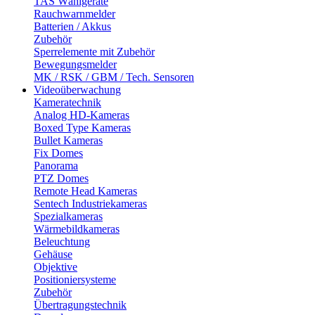
TAS Wählgeräte
Rauchwarnmelder
Batterien / Akkus
Zubehör
Sperrelemente mit Zubehör
Bewegungsmelder
MK / RSK / GBM / Tech. Sensoren
Videoüberwachung
Kameratechnik
Analog HD-Kameras
Boxed Type Kameras
Bullet Kameras
Fix Domes
Panorama
PTZ Domes
Remote Head Kameras
Sentech Industriekameras
Spezialkameras
Wärmebildkameras
Beleuchtung
Gehäuse
Objektive
Positioniersysteme
Zubehör
Übertragungstechnik