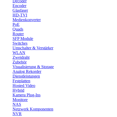
Decoder
Encoder
Glasfaser
HD-TVI
Medienkonverter
PoE
Quads
Router
SFP Module
Switches
Umschalter & Verstärker
WLAN
Zweidraht
Zubehör
Visualisierung & Storage
Analog Rekorder
Dienstleistungen
Festplatten
Hosted Video
Hybrid
Kamera Plug-Ins
Monitore
NAS
Netzwerk Komponenten
NVR