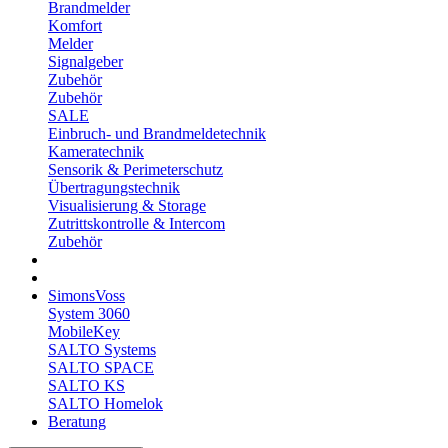
Brandmelder
Komfort
Melder
Signalgeber
Zubehör
Zubehör
SALE
Einbruch- und Brandmeldetechnik
Kameratechnik
Sensorik & Perimeterschutz
Übertragungstechnik
Visualisierung & Storage
Zutrittskontrolle & Intercom
Zubehör
SimonsVoss
System 3060
MobileKey
SALTO Systems
SALTO SPACE
SALTO KS
SALTO Homelok
Beratung