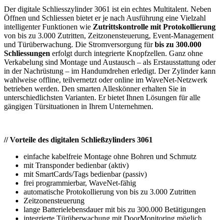
Der digitale Schliesszylinder 3061 ist ein echtes Multitalent. Neben
Öffnen und Schliessen bietet er je nach Ausführung eine Vielzahl
intelligenter Funktionen wie
Zutrittskontrolle mit Protokollierung
von bis zu 3.000 Zutritten, Zeitzonensteuerung, Event-Management
und Türüberwachung. Die Stromversorgung für
bis zu 300.000
Schliessungen
erfolgt durch integrierte Knopfzellen. Ganz ohne
Verkabelung sind Montage und Austausch – als Erstausstattung oder
in der Nachrüstung – im Handumdrehen erledigt. Der Zylinder kann
wahlweise offline, teilvernetzt oder online im WaveNet-Netzwerk
betrieben werden. Den smarten Alleskönner erhalten Sie in
unterschiedlichsten Varianten. Er bietet Ihnen Lösungen für alle
gängigen Türsituationen in Ihrem Unternehmen.
// Vorteile des digitalen Schließzylinders 3061
einfache kabelfreie Montage ohne Bohren und Schmutz
mit Transponder bedienbar (aktiv)
mit SmartCards/Tags bedienbar (passiv)
frei programmierbar, WaveNet-fähig
automatische Protokollierung von bis zu 3.000 Zutritten
Zeitzonensteuerung
lange Batterielebensdauer mit bis zu 300.000 Betätigungen
integrierte Türüberwachung mit DoorMonitoring möglich