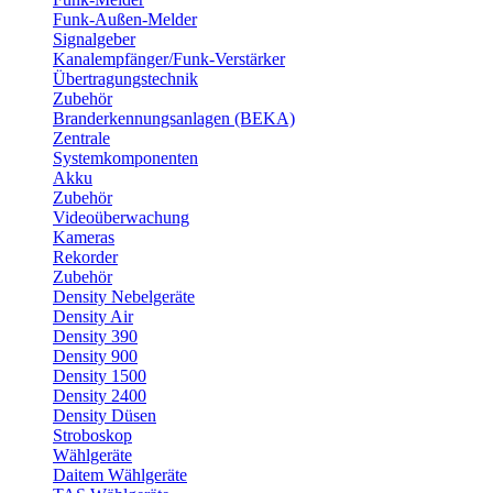
Funk-Außen-Melder
Signalgeber
Kanalempfänger/Funk-Verstärker
Übertragungstechnik
Zubehör
Branderkennungsanlagen (BEKA)
Zentrale
Systemkomponenten
Akku
Zubehör
Videoüberwachung
Kameras
Rekorder
Zubehör
Density Nebelgeräte
Density Air
Density 390
Density 900
Density 1500
Density 2400
Density Düsen
Stroboskop
Wählgeräte
Daitem Wählgeräte