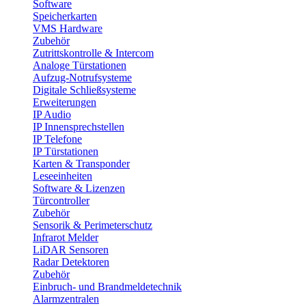
Software
Speicherkarten
VMS Hardware
Zubehör
Zutrittskontrolle & Intercom
Analoge Türstationen
Aufzug-Notrufsysteme
Digitale Schließsysteme
Erweiterungen
IP Audio
IP Innensprechstellen
IP Telefone
IP Türstationen
Karten & Transponder
Leseeinheiten
Software & Lizenzen
Türcontroller
Zubehör
Sensorik & Perimeterschutz
Infrarot Melder
LiDAR Sensoren
Radar Detektoren
Zubehör
Einbruch- und Brandmeldetechnik
Alarmzentralen