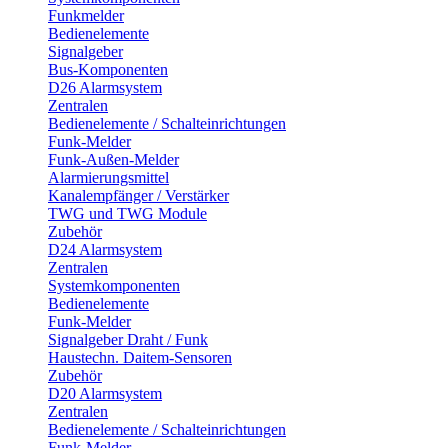
Funkmelder
Bedienelemente
Signalgeber
Bus-Komponenten
D26 Alarmsystem
Zentralen
Bedienelemente / Schalteinrichtungen
Funk-Melder
Funk-Außen-Melder
Alarmierungsmittel
Kanalempfänger / Verstärker
TWG und TWG Module
Zubehör
D24 Alarmsystem
Zentralen
Systemkomponenten
Bedienelemente
Funk-Melder
Signalgeber Draht / Funk
Haustechn. Daitem-Sensoren
Zubehör
D20 Alarmsystem
Zentralen
Bedienelemente / Schalteinrichtungen
Funk-Melder