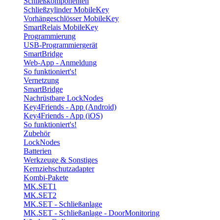
Schließkomponenten
Schließzylinder MobileKey
Vorhängeschlösser MobileKey
SmartRelais MobileKey
Programmierung
USB-Programmiergerät
SmartBridge
Web-App - Anmeldung
So funktioniert's!
Vernetzung
SmartBridge
Nachrüstbare LockNodes
Key4Friends - App (Android)
Key4Friends - App (iOS)
So funktioniert's!
Zubehör
LockNodes
Batterien
Werkzeuge & Sonstiges
Kernziehschutzadapter
Kombi-Pakete
MK.SET1
MK.SET2
MK.SET - Schließanlage
MK.SET - Schließanlage - DoorMonitoring