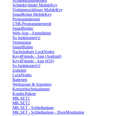
Schließkomponenten
Schließzylinder MobileKey
Vorhängeschlösser MobileKey
SmartRelais MobileKey
Programmierung
USB-Programmiergerät
SmartBridge
Web-App - Anmeldung
So funktioniert's!
Vernetzung
SmartBridge
Nachrüstbare LockNodes
Key4Friends - App (Android)
Key4Friends - App (iOS)
So funktioniert's!
Zubehör
LockNodes
Batterien
Werkzeuge & Sonstiges
Kernziehschutzadapter
Kombi-Pakete
MK.SET1
MK.SET2
MK.SET - Schließanlage
MK.SET - Schließanlage - DoorMonitoring