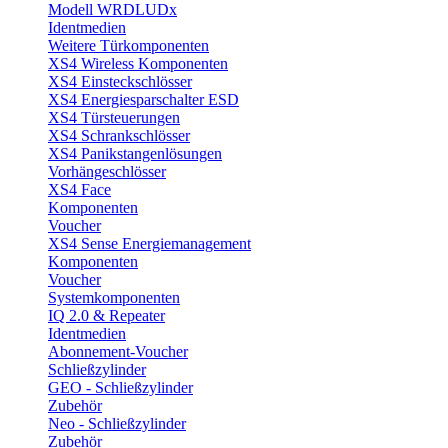
Modell WRDLUDx
Identmedien
Weitere Türkomponenten
XS4 Wireless Komponenten
XS4 Einsteckschlösser
XS4 Energiesparschalter ESD
XS4 Türsteuerungen
XS4 Schrankschlösser
XS4 Panikstangenlösungen
Vorhängeschlösser
XS4 Face
Komponenten
Voucher
XS4 Sense Energiemanagement
Komponenten
Voucher
Systemkomponenten
IQ 2.0 & Repeater
Identmedien
Abonnement-Voucher
Schließzylinder
GEO - Schließzylinder
Zubehör
Neo - Schließzylinder
Zubehör