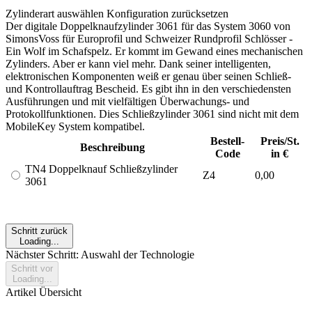
Zylinderart auswählen
Konfiguration zurücksetzen
Der digitale Doppelknaufzylinder 3061 für das System 3060 von
SimonsVoss für Europrofil und Schweizer Rundprofil Schlösser -
Ein Wolf im Schafspelz. Er kommt im Gewand eines mechanischen
Zylinders. Aber er kann viel mehr. Dank seiner intelligenten,
elektronischen Komponenten weiß er genau über seinen Schließ-
und Kontrollauftrag Bescheid. Es gibt ihn in den verschiedensten
Ausführungen und mit vielfältigen Überwachungs- und
Protokollfunktionen. Dies Schließzylinder 3061 sind nicht mit dem
MobileKey System kompatibel.
Bestell-
Preis/St.
Beschreibung
Code
in €
TN4 Doppelknauf Schließzylinder
Z4
0,00
3061
Schritt zurück
Loading...
Nächster Schritt: Auswahl der Technologie
Schritt vor
Loading...
Artikel Übersicht