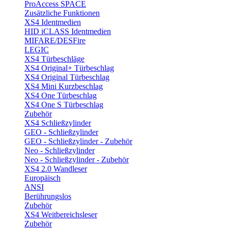
ProAccess SPACE
Zusätzliche Funktionen
XS4 Identmedien
HID iCLASS Identmedien
MIFARE/DESFire
LEGIC
XS4 Türbeschläge
XS4 Original+ Türbeschlag
XS4 Original Türbeschlag
XS4 Mini Kurzbeschlag
XS4 One Türbeschlag
XS4 One S Türbeschlag
Zubehör
XS4 Schließzylinder
GEO - Schließzylinder
GEO - Schließzylinder - Zubehör
Neo - Schließzylinder
Neo - Schließzylinder - Zubehör
XS4 2.0 Wandleser
Europäisch
ANSI
Berührungslos
Zubehör
XS4 Weitbereichsleser
Zubehör