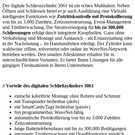
Der digitale Schliesszylinder 3061 ist ein echtes Multitalent. Neben
Öffnen und Schliessen bietet er je nach Ausführung eine Vielzahl
intelligenter Funktionen wie
Zutrittskontrolle mit Protokollierung
von bis zu 3.000 Zutritten, Zeitzonensteuerung, Event-Management
und Türüberwachung. Die Stromversorgung für
bis zu 300.000
Schliessungen
erfolgt durch integrierte Knopfzellen. Ganz ohne
Verkabelung sind Montage und Austausch – als Erstausstattung oder
in der Nachrüstung – im Handumdrehen erledigt. Der Zylinder kann
wahlweise offline, teilvernetzt oder online im WaveNet-Netzwerk
betrieben werden. Den smarten Alleskönner erhalten Sie in
unterschiedlichsten Varianten. Er bietet Ihnen Lösungen für alle
gängigen Türsituationen in Ihrem Unternehmen.
// Vorteile des digitalen Schließzylinders 3061
einfache kabelfreie Montage ohne Bohren und Schmutz
mit Transponder bedienbar (aktiv)
mit SmartCards/Tags bedienbar (passiv)
frei programmierbar, WaveNet-fähig
automatische Protokollierung von bis zu 3.000 Zutritten
Zeitzonensteuerung
lange Batterielebensdauer mit bis zu 300.000 Betätigungen
integrierte Türüberwachung mit DoorMonitoring möglich