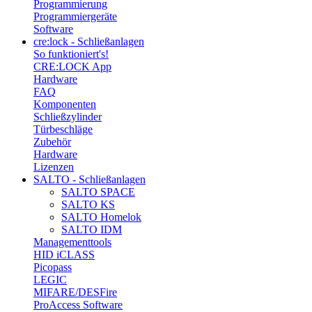
Programmierung
Programmiergeräte
Software
cre:lock - Schließanlagen
So funktioniert's!
CRE:LOCK App
Hardware
FAQ
Komponenten
Schließzylinder
Türbeschläge
Zubehör
Hardware
Lizenzen
SALTO - Schließanlagen
SALTO SPACE
SALTO KS
SALTO Homelok
SALTO IDM
Managementtools
HID iCLASS
Picopass
LEGIC
MIFARE/DESFire
ProAccess Software