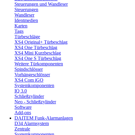
Steuerungen und Wandleser
Steuerungen
Wandleser
Identmedien
Karten
Tags
Türbeschläge
XS4 Original+ Türbeschlag
XS4 One Türbeschlag
XS4 Mini Kurzbeschlag
XS4 One S Türbeschlag
Weitere Türkomponenten
Spindschlösser
Vorhängeschlösser
XS4 Com iGO
Systemkomponenten
IQ 3.0
Schließzylinder
Neo - Schließzylinder
Software
Add-ons
DAITEM Funk-Alarmanlagen
D34 Alarmsystem
Zentrale
Systemkomponenten