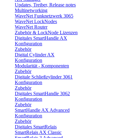
Updates, Treiber, Release notes
Multinetworking
WaveNet Funknetzwerk 3065
WaveNet LockNodes
WaveNet Router
Zubehör & LockNode Lizenzen
Digitales SmartHandle AX
Konfiguration
Zubehör
Digital Cylinder AX
Konfiguration
Modularität - Komponenten
Zubehör
Digitale Schließzylinder 3061
Konfiguration
Zubehör
Digitales SmartHandle 3062
Konfiguration
Zubehör
SmartHandle AX Advanced
Konfiguration
Zubehör
Digitales SmartRelais
SmartRelais AX Classic
SmartRelais 3 Advanced