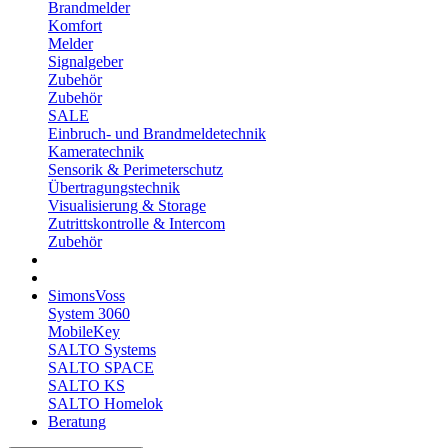
Brandmelder
Komfort
Melder
Signalgeber
Zubehör
Zubehör
SALE
Einbruch- und Brandmeldetechnik
Kameratechnik
Sensorik & Perimeterschutz
Übertragungstechnik
Visualisierung & Storage
Zutrittskontrolle & Intercom
Zubehör
SimonsVoss
System 3060
MobileKey
SALTO Systems
SALTO SPACE
SALTO KS
SALTO Homelok
Beratung