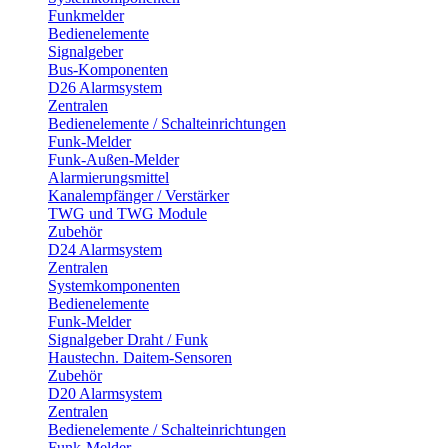
Funkmelder
Bedienelemente
Signalgeber
Bus-Komponenten
D26 Alarmsystem
Zentralen
Bedienelemente / Schalteinrichtungen
Funk-Melder
Funk-Außen-Melder
Alarmierungsmittel
Kanalempfänger / Verstärker
TWG und TWG Module
Zubehör
D24 Alarmsystem
Zentralen
Systemkomponenten
Bedienelemente
Funk-Melder
Signalgeber Draht / Funk
Haustechn. Daitem-Sensoren
Zubehör
D20 Alarmsystem
Zentralen
Bedienelemente / Schalteinrichtungen
Funk-Melder