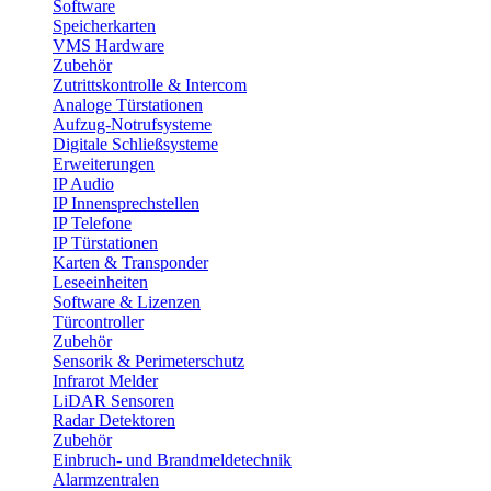
Software
Speicherkarten
VMS Hardware
Zubehör
Zutrittskontrolle & Intercom
Analoge Türstationen
Aufzug-Notrufsysteme
Digitale Schließsysteme
Erweiterungen
IP Audio
IP Innensprechstellen
IP Telefone
IP Türstationen
Karten & Transponder
Leseeinheiten
Software & Lizenzen
Türcontroller
Zubehör
Sensorik & Perimeterschutz
Infrarot Melder
LiDAR Sensoren
Radar Detektoren
Zubehör
Einbruch- und Brandmeldetechnik
Alarmzentralen