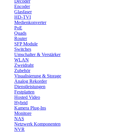
Decoder
Encoder
Glasfaser
HD-TVI
Medienkonverter
PoE
Quads
Router
SFP Module
Switches
Umschalter & Verstärker
WLAN
Zweidraht
Zubehör
Visualisierung & Storage
Analog Rekorder
Dienstleistungen
Festplatten
Hosted Video
Hybrid
Kamera Plug-Ins
Monitore
NAS
Netzwerk Komponenten
NVR