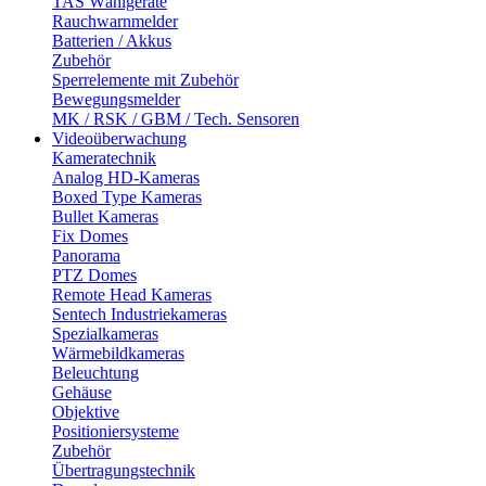
TAS Wählgeräte
Rauchwarnmelder
Batterien / Akkus
Zubehör
Sperrelemente mit Zubehör
Bewegungsmelder
MK / RSK / GBM / Tech. Sensoren
Videoüberwachung
Kameratechnik
Analog HD-Kameras
Boxed Type Kameras
Bullet Kameras
Fix Domes
Panorama
PTZ Domes
Remote Head Kameras
Sentech Industriekameras
Spezialkameras
Wärmebildkameras
Beleuchtung
Gehäuse
Objektive
Positioniersysteme
Zubehör
Übertragungstechnik