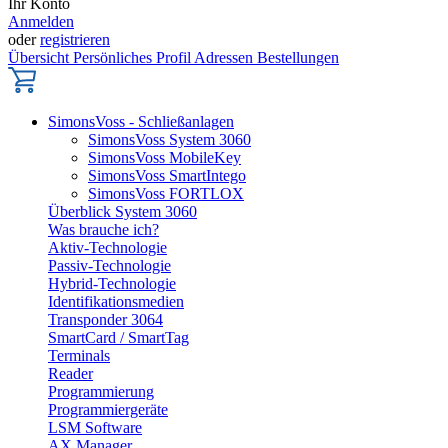
Ihr Konto
Anmelden
oder
registrieren
Übersicht
Persönliches Profil
Adressen
Bestellungen
SimonsVoss - Schließanlagen
SimonsVoss System 3060
SimonsVoss MobileKey
SimonsVoss SmartIntego
SimonsVoss FORTLOX
Überblick System 3060
Was brauche ich?
Aktiv-Technologie
Passiv-Technologie
Hybrid-Technologie
Identifikationsmedien
Transponder 3064
SmartCard / SmartTag
Terminals
Reader
Programmierung
Programmiergeräte
LSM Software
AX Manager