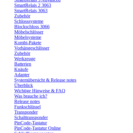
SmartRelais 2 3063
SmartRelais 3063
Zubehör
Schlosssysteme
Blockschloss 3066
Möbelschlösser
Möbelsysteme
Kombi-Pakete
Vorhängeschlösser
Zubehör
Werkzeuge
Batterien
Knäufe
Adapter
Systemübersicht & Release notes
Überblick
Wichtige Hinweise & FAQ
Was brauche ich?
Release notes
Funkschlüssel
Transponder
Schalttransponder
PinCode-Tastatur
PinCode-Tastatur Online