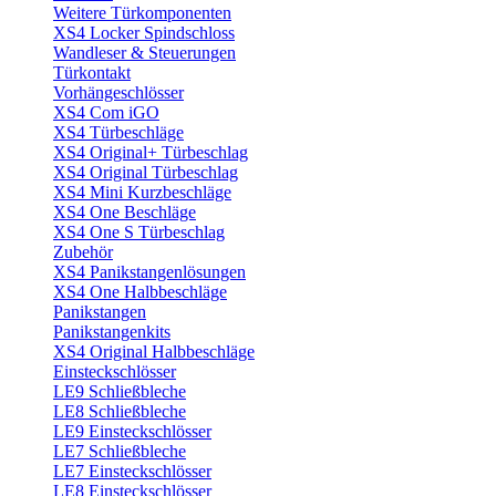
Weitere Türkomponenten
XS4 Locker Spindschloss
Wandleser & Steuerungen
Türkontakt
Vorhängeschlösser
XS4 Com iGO
XS4 Türbeschläge
XS4 Original+ Türbeschlag
XS4 Original Türbeschlag
XS4 Mini Kurzbeschläge
XS4 One Beschläge
XS4 One S Türbeschlag
Zubehör
XS4 Panikstangenlösungen
XS4 One Halbbeschläge
Panikstangen
Panikstangenkits
XS4 Original Halbbeschläge
Einsteckschlösser
LE9 Schließbleche
LE8 Schließbleche
LE9 Einsteckschlösser
LE7 Schließbleche
LE7 Einsteckschlösser
LE8 Einsteckschlösser