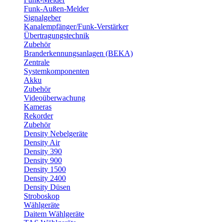
Funk-Außen-Melder
Signalgeber
Kanalempfänger/Funk-Verstärker
Übertragungstechnik
Zubehör
Branderkennungsanlagen (BEKA)
Zentrale
Systemkomponenten
Akku
Zubehör
Videoüberwachung
Kameras
Rekorder
Zubehör
Density Nebelgeräte
Density Air
Density 390
Density 900
Density 1500
Density 2400
Density Düsen
Stroboskop
Wählgeräte
Daitem Wählgeräte