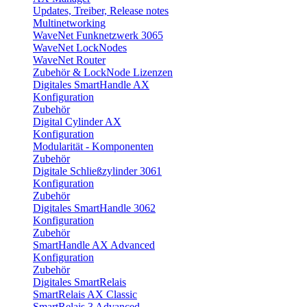
Updates, Treiber, Release notes
Multinetworking
WaveNet Funknetzwerk 3065
WaveNet LockNodes
WaveNet Router
Zubehör & LockNode Lizenzen
Digitales SmartHandle AX
Konfiguration
Zubehör
Digital Cylinder AX
Konfiguration
Modularität - Komponenten
Zubehör
Digitale Schließzylinder 3061
Konfiguration
Zubehör
Digitales SmartHandle 3062
Konfiguration
Zubehör
SmartHandle AX Advanced
Konfiguration
Zubehör
Digitales SmartRelais
SmartRelais AX Classic
SmartRelais 3 Advanced