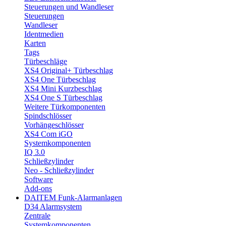
Steuerungen und Wandleser
Steuerungen
Wandleser
Identmedien
Karten
Tags
Türbeschläge
XS4 Original+ Türbeschlag
XS4 One Türbeschlag
XS4 Mini Kurzbeschlag
XS4 One S Türbeschlag
Weitere Türkomponenten
Spindschlösser
Vorhängeschlösser
XS4 Com iGO
Systemkomponenten
IQ 3.0
Schließzylinder
Neo - Schließzylinder
Software
Add-ons
DAITEM Funk-Alarmanlagen
D34 Alarmsystem
Zentrale
Systemkomponenten