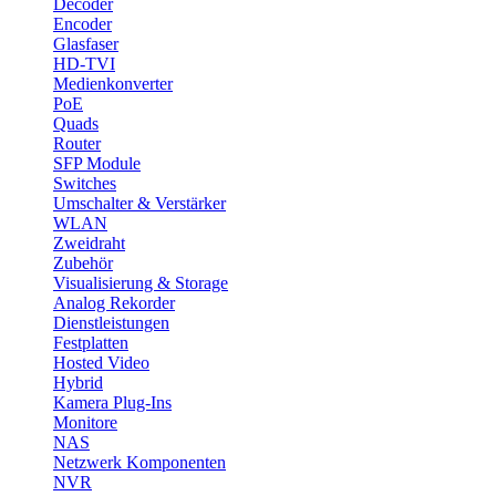
Decoder
Encoder
Glasfaser
HD-TVI
Medienkonverter
PoE
Quads
Router
SFP Module
Switches
Umschalter & Verstärker
WLAN
Zweidraht
Zubehör
Visualisierung & Storage
Analog Rekorder
Dienstleistungen
Festplatten
Hosted Video
Hybrid
Kamera Plug-Ins
Monitore
NAS
Netzwerk Komponenten
NVR