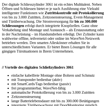
Der digitale Schliesszylinder 3061 ist ein echtes Multitalent. Neben
Öffnen und Schliessen bietet er je nach Ausführung eine Vielzahl
intelligenter Funktionen wie
Zutrittskontrolle mit Protokollierung
von bis zu 3.000 Zutritten, Zeitzonensteuerung, Event-Management
und Türüberwachung. Die Stromversorgung für
bis zu 300.000
Schliessungen
erfolgt durch integrierte Knopfzellen. Ganz ohne
Verkabelung sind Montage und Austausch – als Erstausstattung oder
in der Nachrüstung – im Handumdrehen erledigt. Der Zylinder kann
wahlweise offline, teilvernetzt oder online im WaveNet-Netzwerk
betrieben werden. Den smarten Alleskönner erhalten Sie in
unterschiedlichsten Varianten. Er bietet Ihnen Lösungen für alle
gängigen Türsituationen in Ihrem Unternehmen.
// Vorteile des digitalen Schließzylinders 3061
einfache kabelfreie Montage ohne Bohren und Schmutz
mit Transponder bedienbar (aktiv)
mit SmartCards/Tags bedienbar (passiv)
frei programmierbar, WaveNet-fähig
automatische Protokollierung von bis zu 3.000 Zutritten
Zeitzonensteuerung
lange Batterielebensdauer mit bis zu 300.000 Betätigungen
integrierte Türüberwachung mit DoorMonitoring möglich