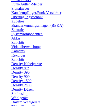
Funk-Außen-Melder
Signalgeber
Kanalempfänger/Funk-Verstärker
Übertragungstechnik
Zubehör
Branderkennungsanlagen (BEKA)
Zentrale
Systemkomponenten
Akku
Zubehör
Videoüberwachung
Kameras
Rekorder
Zubehör
Density Nebelgeräte
Density Air
Density 390
Density 900
Density 1500
Density 2400
Density Düsen
Stroboskop
Wählgeräte
Daitem Wählgeräte