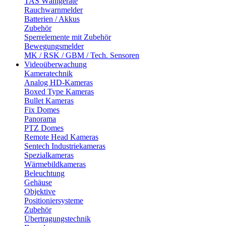
TAS Wählgeräte
Rauchwarnmelder
Batterien / Akkus
Zubehör
Sperrelemente mit Zubehör
Bewegungsmelder
MK / RSK / GBM / Tech. Sensoren
Videoüberwachung
Kameratechnik
Analog HD-Kameras
Boxed Type Kameras
Bullet Kameras
Fix Domes
Panorama
PTZ Domes
Remote Head Kameras
Sentech Industriekameras
Spezialkameras
Wärmebildkameras
Beleuchtung
Gehäuse
Objektive
Positioniersysteme
Zubehör
Übertragungstechnik