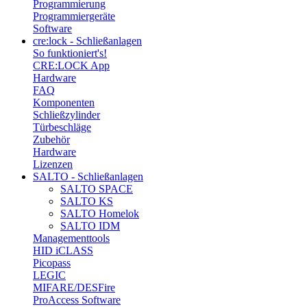
Programmierung
Programmiergeräte
Software
cre:lock - Schließanlagen
So funktioniert's!
CRE:LOCK App
Hardware
FAQ
Komponenten
Schließzylinder
Türbeschläge
Zubehör
Hardware
Lizenzen
SALTO - Schließanlagen
SALTO SPACE
SALTO KS
SALTO Homelok
SALTO IDM
Managementtools
HID iCLASS
Picopass
LEGIC
MIFARE/DESFire
ProAccess Software