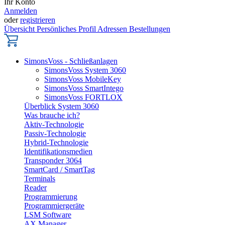
Ihr Konto
Anmelden
oder
registrieren
Übersicht
Persönliches Profil
Adressen
Bestellungen
SimonsVoss - Schließanlagen
SimonsVoss System 3060
SimonsVoss MobileKey
SimonsVoss SmartIntego
SimonsVoss FORTLOX
Überblick System 3060
Was brauche ich?
Aktiv-Technologie
Passiv-Technologie
Hybrid-Technologie
Identifikationsmedien
Transponder 3064
SmartCard / SmartTag
Terminals
Reader
Programmierung
Programmiergeräte
LSM Software
AX Manager