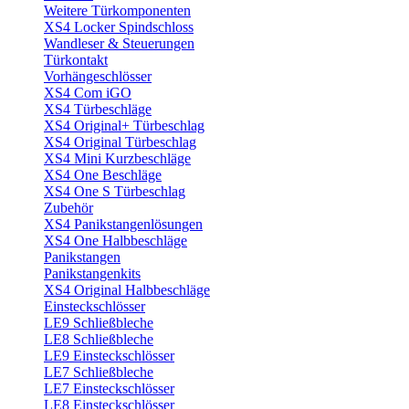
Weitere Türkomponenten
XS4 Locker Spindschloss
Wandleser & Steuerungen
Türkontakt
Vorhängeschlösser
XS4 Com iGO
XS4 Türbeschläge
XS4 Original+ Türbeschlag
XS4 Original Türbeschlag
XS4 Mini Kurzbeschläge
XS4 One Beschläge
XS4 One S Türbeschlag
Zubehör
XS4 Panikstangenlösungen
XS4 One Halbbeschläge
Panikstangen
Panikstangenkits
XS4 Original Halbbeschläge
Einsteckschlösser
LE9 Schließbleche
LE8 Schließbleche
LE9 Einsteckschlösser
LE7 Schließbleche
LE7 Einsteckschlösser
LE8 Einsteckschlösser