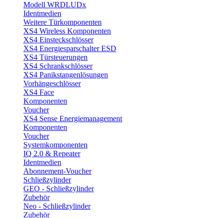
Modell WRDLUDx
Identmedien
Weitere Türkomponenten
XS4 Wireless Komponenten
XS4 Einsteckschlösser
XS4 Energiesparschalter ESD
XS4 Türsteuerungen
XS4 Schrankschlösser
XS4 Panikstangenlösungen
Vorhängeschlösser
XS4 Face
Komponenten
Voucher
XS4 Sense Energiemanagement
Komponenten
Voucher
Systemkomponenten
IQ 2.0 & Repeater
Identmedien
Abonnement-Voucher
Schließzylinder
GEO - Schließzylinder
Zubehör
Neo - Schließzylinder
Zubehör