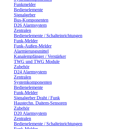
Funkmelder
Bedienelemente
Signalgeber
Bus-Komponenten
D26 Alarmsystem
Zentralen
Bedienelemente / Schalteinrichtungen
Funk-Melder
Funk-Außen-Melder
Alarmierungsmittel
Kanalempfänger / Verstärker
TWG und TWG Module
Zubehör
D24 Alarmsystem
Zentralen
Systemkomponenten
Bedienelemente
Funk-Melder
Signalgeber Draht / Funk
Haustechn. Daitem-Sensoren
Zubehör
D20 Alarmsystem
Zentralen
Bedienelemente / Schalteinrichtungen
Funk-Melder