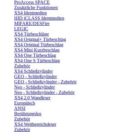
ProAccess SPACE
Zusätzliche Funktionen
XS4 Identmedien
HID iCLASS Identmedien
MIFARE/DESFire
LEGIC
XS4 Türbeschläge
XS4 Original+ Türbeschlag
XS4 Original Türbeschlag
XS4 Mini Kurzbeschlag
XS4 One Türbeschlag
XS4 One S Türbeschlag
Zubehör
XS4 Schließzylinder
GEO - Schließzylinder
GEO - Schließzylinder - Zubehör
Neo - Schließzylinder
Neo - Schließzylinder - Zubehör
XS4 2.0 Wandleser
Europäisch
ANSI
Berührungslos
Zubehör
XS4 Weitbereichsleser
Zubehör