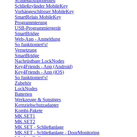
Schließkomponenten
Schließzylinder MobileKey
Vorhängeschlösser MobileKey
SmartRelais MobileKey
Programmierung
USB-Programmiergerät
SmartBridge
Web-App - Anmeldung
So funktioniert's!
Vernetzung
SmartBridge
Nachrüstbare LockNodes
Key4Friends - App (Android)
Key4Friends - App (iOS)
So funktioniert's!
Zubehör
LockNodes
Batterien
Werkzeuge & Sonstiges
Kernziehschutzadapter
Kombi-Pakete
MK.SET1
MK.SET2
MK.SET - Schließanlage
MK.SET - Schließanlage - DoorMonitoring