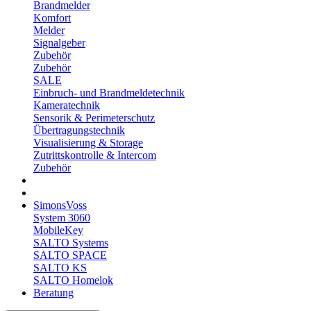
Brandmelder
Komfort
Melder
Signalgeber
Zubehör
Zubehör
SALE
Einbruch- und Brandmeldetechnik
Kameratechnik
Sensorik & Perimeterschutz
Übertragungstechnik
Visualisierung & Storage
Zutrittskontrolle & Intercom
Zubehör
SimonsVoss
System 3060
MobileKey
SALTO Systems
SALTO SPACE
SALTO KS
SALTO Homelok
Beratung