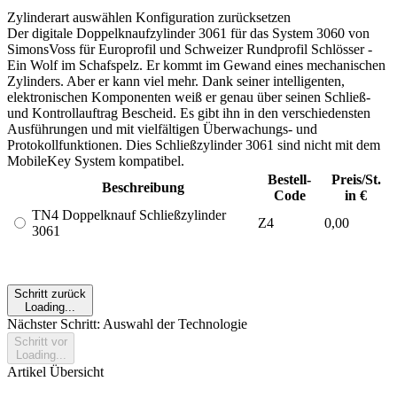
Zylinderart auswählen
Konfiguration zurücksetzen
Der digitale Doppelknaufzylinder 3061 für das System 3060 von
SimonsVoss für Europrofil und Schweizer Rundprofil Schlösser -
Ein Wolf im Schafspelz. Er kommt im Gewand eines mechanischen
Zylinders. Aber er kann viel mehr. Dank seiner intelligenten,
elektronischen Komponenten weiß er genau über seinen Schließ-
und Kontrollauftrag Bescheid. Es gibt ihn in den verschiedensten
Ausführungen und mit vielfältigen Überwachungs- und
Protokollfunktionen. Dies Schließzylinder 3061 sind nicht mit dem
MobileKey System kompatibel.
Bestell-
Preis/St.
Beschreibung
Code
in €
TN4 Doppelknauf Schließzylinder
Z4
0,00
3061
Schritt zurück
Loading...
Nächster Schritt: Auswahl der Technologie
Schritt vor
Loading...
Artikel Übersicht