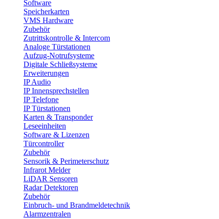
Software
Speicherkarten
VMS Hardware
Zubehör
Zutrittskontrolle & Intercom
Analoge Türstationen
Aufzug-Notrufsysteme
Digitale Schließsysteme
Erweiterungen
IP Audio
IP Innensprechstellen
IP Telefone
IP Türstationen
Karten & Transponder
Leseeinheiten
Software & Lizenzen
Türcontroller
Zubehör
Sensorik & Perimeterschutz
Infrarot Melder
LiDAR Sensoren
Radar Detektoren
Zubehör
Einbruch- und Brandmeldetechnik
Alarmzentralen