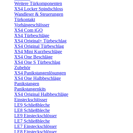
Weitere Türkomponenten
XS4 Locker Spindschloss
Wandleser & Steuerungen
Türkontakt
Vorhängeschlösser
XS4 Com iGO
XS4 Türbeschläge
XS4 Original+ Türbeschlag
XS4 Original Türbeschlag
XS4 Mini Kurzbeschläge
XS4 One Beschläge
XS4 One S Türbeschlag
Zubehör
XS4 Panikstangenlösungen
XS4 One Halbbeschläge
Panikstangen
Panikstangenkits
XS4 Original Halbbeschläge
Einsteckschlösser
LE9 Schließbleche
LE8 Schließbleche
LE9 Einsteckschlösser
LE7 Schließbleche
LE7 Einsteckschlösser
LE8 Einsteckschlösser