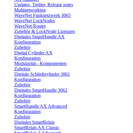
Updates, Treiber, Release notes
Multinetworking
WaveNet Funknetzwerk 3065
WaveNet LockNodes
WaveNet Router
Zubehör & LockNode Lizenzen
Digitales SmartHandle AX
Konfiguration
Zubehör
Digital Cylinder AX
Konfiguration
Modularität - Komponenten
Zubehör
Digitale Schließzylinder 3061
Konfiguration
Zubehör
Digitales SmartHandle 3062
Konfiguration
Zubehör
SmartHandle AX Advanced
Konfiguration
Zubehör
Digitales SmartRelais
SmartRelais AX Classic
SmartRelais 3 Advanced