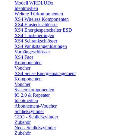
Modell WRDLUDx
Identmedien
Weitere Türkomponenten
XS4 Wireless Komponenten
XS4 Einsteckschlösser
XS4 Energiesparschalter ESD
XS4 Türsteuerungen
XS4 Schrankschlösser
XS4 Panikstangenlösungen
Vorhängeschlösser
XS4 Face
Komponenten
Voucher
XS4 Sense Energiemanagement
Komponenten
Voucher
Systemkomponenten
IQ 2.0 & Repeater
Identmedien
Abonnement-Voucher
Schließzylinder
GEO - Schließzylinder
Zubehör
Neo - Schließzylinder
Zubehör