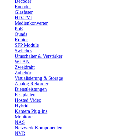
Decoder
Encoder
Glasfaser
HD-TVI
Medienkonverter
PoE
Quads
Router
SFP Module
Switches
Umschalter & Verstärker
WLAN
Zweidraht
Zubehör
Visualisierung & Storage
Analog Rekorder
Dienstleistungen
Festplatten
Hosted Video
Hybrid
Kamera Plug-Ins
Monitore
NAS
Netzwerk Komponenten
NVR