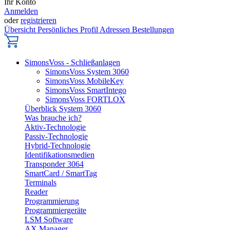
Ihr Konto
Anmelden
oder
registrieren
Übersicht
Persönliches Profil
Adressen
Bestellungen
SimonsVoss - Schließanlagen
SimonsVoss System 3060
SimonsVoss MobileKey
SimonsVoss SmartIntego
SimonsVoss FORTLOX
Überblick System 3060
Was brauche ich?
Aktiv-Technologie
Passiv-Technologie
Hybrid-Technologie
Identifikationsmedien
Transponder 3064
SmartCard / SmartTag
Terminals
Reader
Programmierung
Programmiergeräte
LSM Software
AX Manager