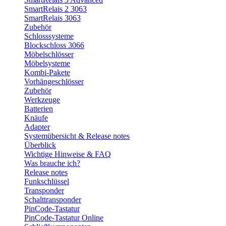
SmartRelais 2 3063
SmartRelais 3063
Zubehör
Schlosssysteme
Blockschloss 3066
Möbelschlösser
Möbelsysteme
Kombi-Pakete
Vorhängeschlösser
Zubehör
Werkzeuge
Batterien
Knäufe
Adapter
Systemübersicht & Release notes
Überblick
Wichtige Hinweise & FAQ
Was brauche ich?
Release notes
Funkschlüssel
Transponder
Schalttransponder
PinCode-Tastatur
PinCode-Tastatur Online