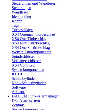
Steuerungen und Wandleser
Steuerungen
Wandleser
Identmedien
Karten
Tags
Türbeschläge
XS4 Original+ Türbeschlag
XS4 One Türbeschlag
XS4 Mini Kurzbeschlag
XS4 One S Türbeschlag
Weitere Türkomponenten
Spindschlösser
Vorhängeschlösser
XS4 Com iGO
Systemkomponenten
IQ 3.0
Schließzylinder
Neo - Schließzylinder
Software
Add-ons
DAITEM Funk-Alarmanlagen
D34 Alarmsystem
Zentrale
Systemkomponenten