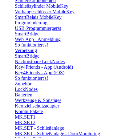
Schließkomponenten
Schließzylinder MobileKey
Vorhängeschlösser MobileKey
SmartRelais MobileKey
Programmierung
USB-Programmiergerät
SmartBridge
Web-App - Anmeldung
So funktioniert's!
Vernetzung
SmartBridge
Nachrüstbare LockNodes
Key4Friends - App (Android)
Key4Friends - App (iOS)
So funktioniert's!
Zubehör
LockNodes
Batterien
Werkzeuge & Sonstiges
Kernziehschutzadapter
Kombi-Pakete
MK.SET1
MK.SET2
MK.SET - Schließanlage
MK.SET - Schließanlage - DoorMonitoring