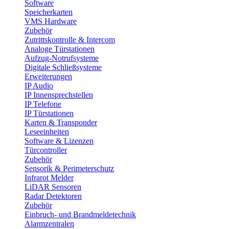
Software
Speicherkarten
VMS Hardware
Zubehör
Zutrittskontrolle & Intercom
Analoge Türstationen
Aufzug-Notrufsysteme
Digitale Schließsysteme
Erweiterungen
IP Audio
IP Innensprechstellen
IP Telefone
IP Türstationen
Karten & Transponder
Leseeinheiten
Software & Lizenzen
Türcontroller
Zubehör
Sensorik & Perimeterschutz
Infrarot Melder
LiDAR Sensoren
Radar Detektoren
Zubehör
Einbruch- und Brandmeldetechnik
Alarmzentralen