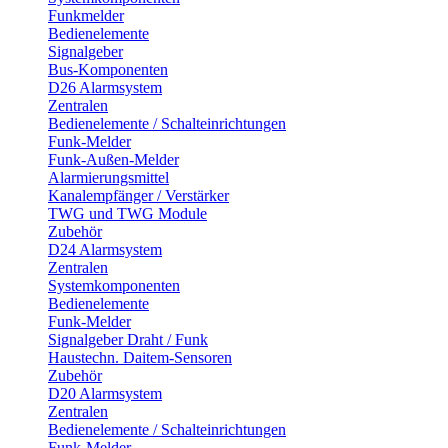
Funkmelder
Bedienelemente
Signalgeber
Bus-Komponenten
D26 Alarmsystem
Zentralen
Bedienelemente / Schalteinrichtungen
Funk-Melder
Funk-Außen-Melder
Alarmierungsmittel
Kanalempfänger / Verstärker
TWG und TWG Module
Zubehör
D24 Alarmsystem
Zentralen
Systemkomponenten
Bedienelemente
Funk-Melder
Signalgeber Draht / Funk
Haustechn. Daitem-Sensoren
Zubehör
D20 Alarmsystem
Zentralen
Bedienelemente / Schalteinrichtungen
Funk-Melder