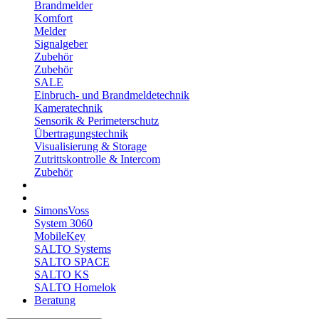
Brandmelder
Komfort
Melder
Signalgeber
Zubehör
Zubehör
SALE
Einbruch- und Brandmeldetechnik
Kameratechnik
Sensorik & Perimeterschutz
Übertragungstechnik
Visualisierung & Storage
Zutrittskontrolle & Intercom
Zubehör
SimonsVoss
System 3060
MobileKey
SALTO Systems
SALTO SPACE
SALTO KS
SALTO Homelok
Beratung