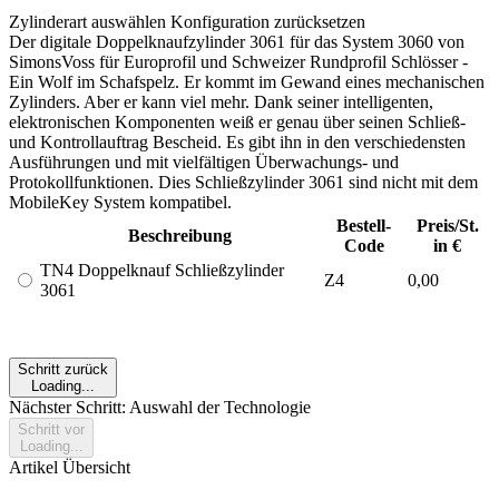
Zylinderart auswählen
Konfiguration zurücksetzen
Der digitale Doppelknaufzylinder 3061 für das System 3060 von
SimonsVoss für Europrofil und Schweizer Rundprofil Schlösser -
Ein Wolf im Schafspelz. Er kommt im Gewand eines mechanischen
Zylinders. Aber er kann viel mehr. Dank seiner intelligenten,
elektronischen Komponenten weiß er genau über seinen Schließ-
und Kontrollauftrag Bescheid. Es gibt ihn in den verschiedensten
Ausführungen und mit vielfältigen Überwachungs- und
Protokollfunktionen. Dies Schließzylinder 3061 sind nicht mit dem
MobileKey System kompatibel.
Bestell-
Preis/St.
Beschreibung
Code
in €
TN4 Doppelknauf Schließzylinder
Z4
0,00
3061
Schritt zurück
Loading...
Nächster Schritt: Auswahl der Technologie
Schritt vor
Loading...
Artikel Übersicht