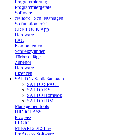
Programmierung
Programmiergeräte
Software
cre:lock - Schließanlagen
So funktioniert's!
CRE:LOCK App
Hardware
FAQ
Komponenten
Schließzylinder
Türbeschläge
Zubehör
Hardware
Lizenzen
SALTO - Schließanlagen
SALTO SPACE
SALTO KS
SALTO Homelok
SALTO IDM
Managementtools
HID iCLASS
Picopass
LEGIC
MIFARE/DESFire
ProAccess Software