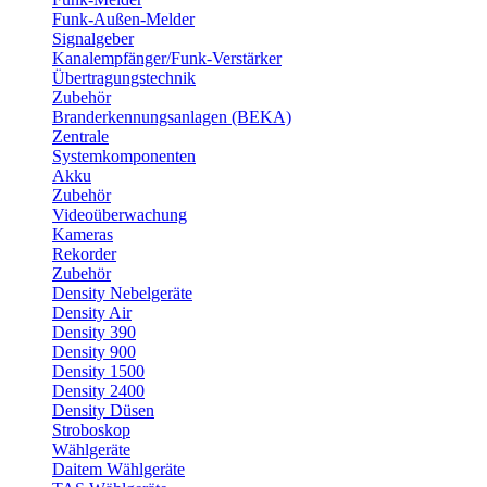
Funk-Außen-Melder
Signalgeber
Kanalempfänger/Funk-Verstärker
Übertragungstechnik
Zubehör
Branderkennungsanlagen (BEKA)
Zentrale
Systemkomponenten
Akku
Zubehör
Videoüberwachung
Kameras
Rekorder
Zubehör
Density Nebelgeräte
Density Air
Density 390
Density 900
Density 1500
Density 2400
Density Düsen
Stroboskop
Wählgeräte
Daitem Wählgeräte