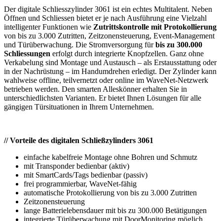
Der digitale Schliesszylinder 3061 ist ein echtes Multitalent. Neben
Öffnen und Schliessen bietet er je nach Ausführung eine Vielzahl
intelligenter Funktionen wie
Zutrittskontrolle mit Protokollierung
von bis zu 3.000 Zutritten, Zeitzonensteuerung, Event-Management
und Türüberwachung. Die Stromversorgung für
bis zu 300.000
Schliessungen
erfolgt durch integrierte Knopfzellen. Ganz ohne
Verkabelung sind Montage und Austausch – als Erstausstattung oder
in der Nachrüstung – im Handumdrehen erledigt. Der Zylinder kann
wahlweise offline, teilvernetzt oder online im WaveNet-Netzwerk
betrieben werden. Den smarten Alleskönner erhalten Sie in
unterschiedlichsten Varianten. Er bietet Ihnen Lösungen für alle
gängigen Türsituationen in Ihrem Unternehmen.
// Vorteile des digitalen Schließzylinders 3061
einfache kabelfreie Montage ohne Bohren und Schmutz
mit Transponder bedienbar (aktiv)
mit SmartCards/Tags bedienbar (passiv)
frei programmierbar, WaveNet-fähig
automatische Protokollierung von bis zu 3.000 Zutritten
Zeitzonensteuerung
lange Batterielebensdauer mit bis zu 300.000 Betätigungen
integrierte Türüberwachung mit DoorMonitoring möglich