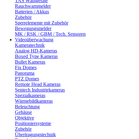
TAS Wählgeräte
Rauchwarnmelder
Batterien / Akkus
Zubehör
Sperrelemente mit Zubehör
Bewegungsmelder
MK / RSK / GBM / Tech. Sensoren
Videoüberwachung
Kameratechnik
Analog HD-Kameras
Boxed Type Kameras
Bullet Kameras
Fix Domes
Panorama
PTZ Domes
Remote Head Kameras
Sentech Industriekameras
Spezialkameras
Wärmebildkameras
Beleuchtung
Gehäuse
Objektive
Positioniersysteme
Zubehör
Übertragungstechnik