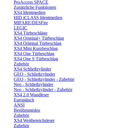
ProAccess SPACE
Zusätzliche Funktionen
XS4 Identmedien
HID iCLASS Identmedien
MIFARE/DESFire
LEGIC
XS4 Türbeschläge
XS4 Original+ Türbeschlag
XS4 Original Türbeschlag
XS4 Mini Kurzbeschlag
XS4 One Türbeschlag
XS4 One S Türbeschlag
Zubehör
XS4 Schließzylinder
GEO - Schließzylinder
GEO - Schließzylinder - Zubehör
Neo - Schließzylinder
Neo - Schließzylinder - Zubehör
XS4 2.0 Wandleser
Europäisch
ANSI
Berührungslos
Zubehör
XS4 Weitbereichsleser
Zubehör