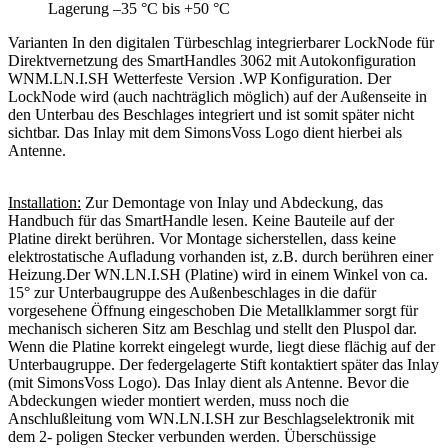
Lagerung –35 °C bis +50 °C
Varianten In den digitalen Türbeschlag integrierbarer LockNode für
Direktvernetzung des SmartHandles 3062 mit Autokonfiguration
WNM.LN.I.SH Wetterfeste Version .WP Konfiguration. Der
LockNode wird (auch nachträglich möglich) auf der Außenseite in
den Unterbau des Beschlages integriert und ist somit später nicht
sichtbar. Das Inlay mit dem SimonsVoss Logo dient hierbei als
Antenne.
Installation:
Zur Demontage von Inlay und Abdeckung, das
Handbuch für das SmartHandle lesen. Keine Bauteile auf der
Platine direkt berühren. Vor Montage sicherstellen, dass keine
elektrostatische Aufladung vorhanden ist, z.B. durch berühren einer
Heizung.Der WN.LN.I.SH (Platine) wird in einem Winkel von ca.
15° zur Unterbaugruppe des Außenbeschlages in die dafür
vorgesehene Öffnung eingeschoben Die Metallklammer sorgt für
mechanisch sicheren Sitz am Beschlag und stellt den Pluspol dar.
Wenn die Platine korrekt eingelegt wurde, liegt diese flächig auf der
Unterbaugruppe. Der federgelagerte Stift kontaktiert später das Inlay
(mit SimonsVoss Logo). Das Inlay dient als Antenne. Bevor die
Abdeckungen wieder montiert werden, muss noch die
Anschlußleitung vom WN.LN.I.SH zur Beschlagselektronik mit
dem 2- poligen Stecker verbunden werden. Überschüssige