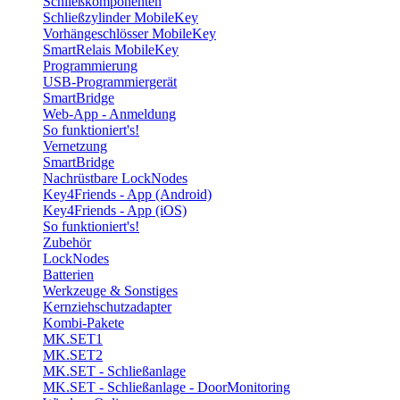
Schließkomponenten
Schließzylinder MobileKey
Vorhängeschlösser MobileKey
SmartRelais MobileKey
Programmierung
USB-Programmiergerät
SmartBridge
Web-App - Anmeldung
So funktioniert's!
Vernetzung
SmartBridge
Nachrüstbare LockNodes
Key4Friends - App (Android)
Key4Friends - App (iOS)
So funktioniert's!
Zubehör
LockNodes
Batterien
Werkzeuge & Sonstiges
Kernziehschutzadapter
Kombi-Pakete
MK.SET1
MK.SET2
MK.SET - Schließanlage
MK.SET - Schließanlage - DoorMonitoring