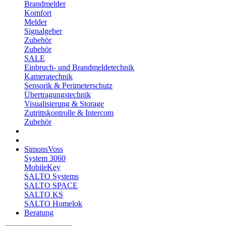
Brandmelder
Komfort
Melder
Signalgeber
Zubehör
Zubehör
SALE
Einbruch- und Brandmeldetechnik
Kameratechnik
Sensorik & Perimeterschutz
Übertragungstechnik
Visualisierung & Storage
Zutrittskontrolle & Intercom
Zubehör
SimonsVoss
System 3060
MobileKey
SALTO Systems
SALTO SPACE
SALTO KS
SALTO Homelok
Beratung