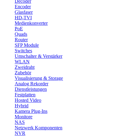
Decoder
Encoder
Glasfaser
HD-TVI
Medienkonverter
PoE
Quads
Router
SFP Module
Switches
Umschalter & Verstärker
WLAN
Zweidraht
Zubehör
Visualisierung & Storage
Analog Rekorder
Dienstleistungen
Festplatten
Hosted Video
Hybrid
Kamera Plug-Ins
Monitore
NAS
Netzwerk Komponenten
NVR