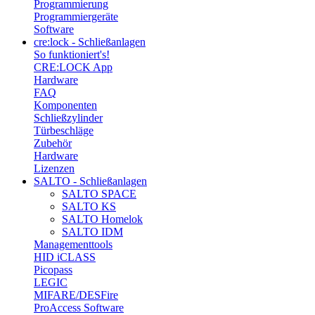
Programmierung
Programmiergeräte
Software
cre:lock - Schließanlagen
So funktioniert's!
CRE:LOCK App
Hardware
FAQ
Komponenten
Schließzylinder
Türbeschläge
Zubehör
Hardware
Lizenzen
SALTO - Schließanlagen
SALTO SPACE
SALTO KS
SALTO Homelok
SALTO IDM
Managementtools
HID iCLASS
Picopass
LEGIC
MIFARE/DESFire
ProAccess Software