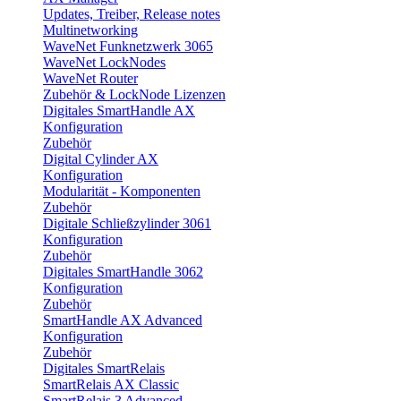
Updates, Treiber, Release notes
Multinetworking
WaveNet Funknetzwerk 3065
WaveNet LockNodes
WaveNet Router
Zubehör & LockNode Lizenzen
Digitales SmartHandle AX
Konfiguration
Zubehör
Digital Cylinder AX
Konfiguration
Modularität - Komponenten
Zubehör
Digitale Schließzylinder 3061
Konfiguration
Zubehör
Digitales SmartHandle 3062
Konfiguration
Zubehör
SmartHandle AX Advanced
Konfiguration
Zubehör
Digitales SmartRelais
SmartRelais AX Classic
SmartRelais 3 Advanced