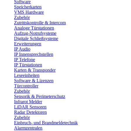
Software
Speicherkarten
VMS Hardware
Zubehör
Zutrittskontrolle & Intercom
Analoge Türstationen
Aufzug-Notrufsysteme
Digitale Schließsysteme
Erweiterungen
IP Audio
IP Innensprechstellen
IP Telefone
IP Türstationen
Karten & Transponder
Leseeinheiten
Software & Lizenzen
Türcontroller
Zubehör
Sensorik & Perimeterschutz
Infrarot Melder
LiDAR Sensoren
Radar Detektoren
Zubehör
Einbruch- und Brandmeldetechnik
Alarmzentralen