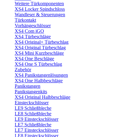
Weitere Türkomponenten
XS4 Locker Spindschloss
Wandleser & Steuerungen
Türkontakt
Vorhängeschlösser
XS4 Com iGO
XS4 Türbeschläge
XS4 Original+ Türbeschlag
XS4 Original Türbeschlag
XS4 Mini Kurzbeschläge
XS4 One Beschläge
XS4 One S Türbeschlag
Zubehör
XS4 Panikstangenlösungen
XS4 One Halbbeschläge
Panikstangen
Panikstangenkits
XS4 Original Halbbeschläge
Einsteckschlösser
LE9 Schließbleche
LE8 Schließbleche
LE9 Einsteckschlösser
LE7 Schließbleche
LE7 Einsteckschlösser
LE8 Einsteckschlösser