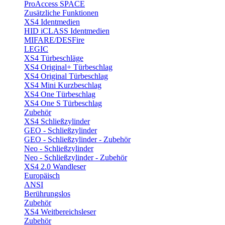
ProAccess SPACE
Zusätzliche Funktionen
XS4 Identmedien
HID iCLASS Identmedien
MIFARE/DESFire
LEGIC
XS4 Türbeschläge
XS4 Original+ Türbeschlag
XS4 Original Türbeschlag
XS4 Mini Kurzbeschlag
XS4 One Türbeschlag
XS4 One S Türbeschlag
Zubehör
XS4 Schließzylinder
GEO - Schließzylinder
GEO - Schließzylinder - Zubehör
Neo - Schließzylinder
Neo - Schließzylinder - Zubehör
XS4 2.0 Wandleser
Europäisch
ANSI
Berührungslos
Zubehör
XS4 Weitbereichsleser
Zubehör