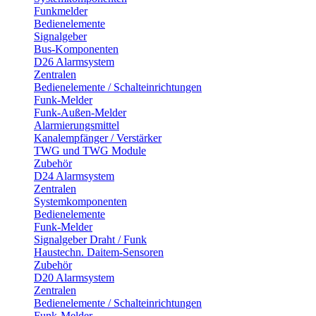
Funkmelder
Bedienelemente
Signalgeber
Bus-Komponenten
D26 Alarmsystem
Zentralen
Bedienelemente / Schalteinrichtungen
Funk-Melder
Funk-Außen-Melder
Alarmierungsmittel
Kanalempfänger / Verstärker
TWG und TWG Module
Zubehör
D24 Alarmsystem
Zentralen
Systemkomponenten
Bedienelemente
Funk-Melder
Signalgeber Draht / Funk
Haustechn. Daitem-Sensoren
Zubehör
D20 Alarmsystem
Zentralen
Bedienelemente / Schalteinrichtungen
Funk-Melder