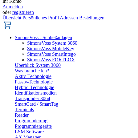
Ihr Konto
Anmelden
oder
registrieren
Übersicht
Persönliches Profil
Adressen
Bestellungen
SimonsVoss - Schließanlagen
SimonsVoss System 3060
SimonsVoss MobileKey
SimonsVoss SmartIntego
SimonsVoss FORTLOX
Überblick System 3060
Was brauche ich?
Aktiv-Technologie
Passiv-Technologie
Hybrid-Technologie
Identifikationsmedien
Transponder 3064
SmartCard / SmartTag
Terminals
Reader
Programmierung
Programmiergeräte
LSM Software
AX Manager