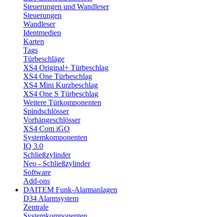
Steuerungen und Wandleser
Steuerungen
Wandleser
Identmedien
Karten
Tags
Türbeschläge
XS4 Original+ Türbeschlag
XS4 One Türbeschlag
XS4 Mini Kurzbeschlag
XS4 One S Türbeschlag
Weitere Türkomponenten
Spindschlösser
Vorhängeschlösser
XS4 Com iGO
Systemkomponenten
IQ 3.0
Schließzylinder
Neo - Schließzylinder
Software
Add-ons
DAITEM Funk-Alarmanlagen
D34 Alarmsystem
Zentrale
Systemkomponenten