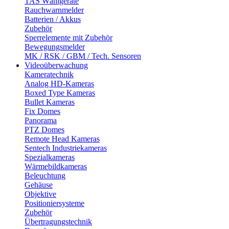
TAS Wählgeräte
Rauchwarnmelder
Batterien / Akkus
Zubehör
Sperrelemente mit Zubehör
Bewegungsmelder
MK / RSK / GBM / Tech. Sensoren
Videoüberwachung
Kameratechnik
Analog HD-Kameras
Boxed Type Kameras
Bullet Kameras
Fix Domes
Panorama
PTZ Domes
Remote Head Kameras
Sentech Industriekameras
Spezialkameras
Wärmebildkameras
Beleuchtung
Gehäuse
Objektive
Positioniersysteme
Zubehör
Übertragungstechnik