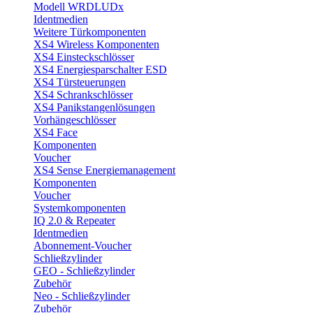
Modell WRDLUDx
Identmedien
Weitere Türkomponenten
XS4 Wireless Komponenten
XS4 Einsteckschlösser
XS4 Energiesparschalter ESD
XS4 Türsteuerungen
XS4 Schrankschlösser
XS4 Panikstangenlösungen
Vorhängeschlösser
XS4 Face
Komponenten
Voucher
XS4 Sense Energiemanagement
Komponenten
Voucher
Systemkomponenten
IQ 2.0 & Repeater
Identmedien
Abonnement-Voucher
Schließzylinder
GEO - Schließzylinder
Zubehör
Neo - Schließzylinder
Zubehör