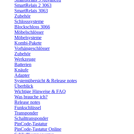
SmartRelais 2 3063
SmartRelais 3063
Zubehör
Schlosssysteme
Blockschloss 3066
Möbelschlösser
Möbelsysteme
Kombi-Pakete
Vorhängeschlösser
Zubehör
Werkzeuge
Batterien
Knäufe
Adapter
Systemübersicht & Release notes
Überblick
Wichtige Hinweise & FAQ
Was brauche ich?
Release notes
Funkschlüssel
Transponder
Schalttransponder
PinCode-Tastatur
PinCode-Tastatur Online