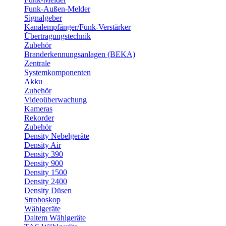
Funk-Außen-Melder
Signalgeber
Kanalempfänger/Funk-Verstärker
Übertragungstechnik
Zubehör
Branderkennungsanlagen (BEKA)
Zentrale
Systemkomponenten
Akku
Zubehör
Videoüberwachung
Kameras
Rekorder
Zubehör
Density Nebelgeräte
Density Air
Density 390
Density 900
Density 1500
Density 2400
Density Düsen
Stroboskop
Wählgeräte
Daitem Wählgeräte