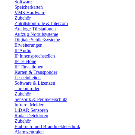
Software
Speicherkarten
VMS Hardware
Zubehör
Zutrittskontrolle & Intercom
Analoge Türstationen
Aufzug-Notrufsysteme
Digitale Schließsysteme
Erweiterungen
IP Audio
IP Innensprechstellen
IP Telefone
IP Türstationen
Karten & Transponder
Leseeinheiten
Software & Lizenzen
Türcontroller
Zubehör
Sensorik & Perimeterschutz
Infrarot Melder
LiDAR Sensoren
Radar Detektoren
Zubehör
Einbruch- und Brandmeldetechnik
Alarmzentralen