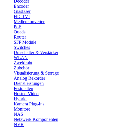
Decoder
Encoder
Glasfaser
HD-TVI
Medienkonverter
PoE
Quads
Router
SFP Module
Switches
Umschalter & Verstärker
WLAN
Zweidraht
Zubehör
Visualisierung & Storage
Analog Rekorder
Dienstleistungen
Festplatten
Hosted Video
Hybrid
Kamera Plug-Ins
Monitore
NAS
Netzwerk Komponenten
NVR