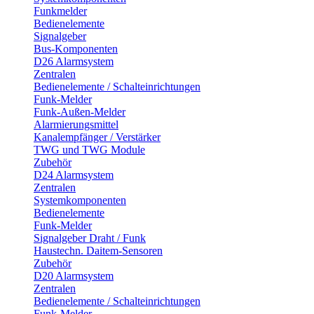
Funkmelder
Bedienelemente
Signalgeber
Bus-Komponenten
D26 Alarmsystem
Zentralen
Bedienelemente / Schalteinrichtungen
Funk-Melder
Funk-Außen-Melder
Alarmierungsmittel
Kanalempfänger / Verstärker
TWG und TWG Module
Zubehör
D24 Alarmsystem
Zentralen
Systemkomponenten
Bedienelemente
Funk-Melder
Signalgeber Draht / Funk
Haustechn. Daitem-Sensoren
Zubehör
D20 Alarmsystem
Zentralen
Bedienelemente / Schalteinrichtungen
Funk-Melder