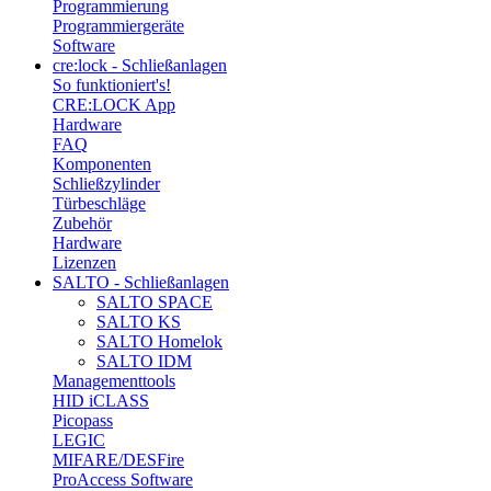
Programmierung
Programmiergeräte
Software
cre:lock - Schließanlagen
So funktioniert's!
CRE:LOCK App
Hardware
FAQ
Komponenten
Schließzylinder
Türbeschläge
Zubehör
Hardware
Lizenzen
SALTO - Schließanlagen
SALTO SPACE
SALTO KS
SALTO Homelok
SALTO IDM
Managementtools
HID iCLASS
Picopass
LEGIC
MIFARE/DESFire
ProAccess Software