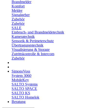
Brandmelder
Komfort
Melder
Signalgeber
Zubehör
Zubehör
SALE
Einbruch- und Brandmeldetechnik
Kameratechnik
Sensorik & Perimeterschutz
Übertragungstechnik
Visualisierung & Storage
Zutrittskontrolle & Intercom
Zubehör
SimonsVoss
System 3060
MobileKey
SALTO Systems
SALTO SPACE
SALTO KS
SALTO Homelok
Beratung