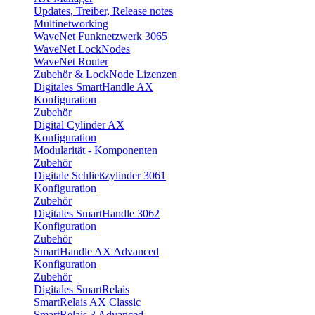
Updates, Treiber, Release notes
Multinetworking
WaveNet Funknetzwerk 3065
WaveNet LockNodes
WaveNet Router
Zubehör & LockNode Lizenzen
Digitales SmartHandle AX
Konfiguration
Zubehör
Digital Cylinder AX
Konfiguration
Modularität - Komponenten
Zubehör
Digitale Schließzylinder 3061
Konfiguration
Zubehör
Digitales SmartHandle 3062
Konfiguration
Zubehör
SmartHandle AX Advanced
Konfiguration
Zubehör
Digitales SmartRelais
SmartRelais AX Classic
SmartRelais 3 Advanced