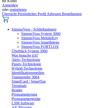
Ihr Konto
Anmelden
oder
registrieren
Übersicht
Persönliches Profil
Adressen
Bestellungen
SimonsVoss - Schließanlagen
SimonsVoss System 3060
SimonsVoss MobileKey
SimonsVoss SmartIntego
SimonsVoss FORTLOX
Überblick System 3060
Was brauche ich?
Aktiv-Technologie
Passiv-Technologie
Hybrid-Technologie
Identifikationsmedien
Transponder 3064
SmartCard / SmartTag
Terminals
Reader
Programmierung
Programmiergeräte
LSM Software
AX Manager