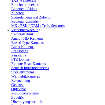
TAS Wählgeräte
Rauchwarnmelder
Batterien / Akkus
Zubehör
Sperrelemente mit Zubehör
Bewegungsmelder
MK / RSK / GBM / Tech. Sensoren
Videoüberwachung
Kameratechnik
Analog HD-Kameras
Boxed Type Kameras
Bullet Kameras
Fix Domes
Panorama
PTZ Domes
Remote Head Kameras
Sentech Industriekameras
Spezialkameras
Wärmebildkameras
Beleuchtung
Gehäuse
Objektive
Positioniersysteme
Zubehör
Übertragungstechnik