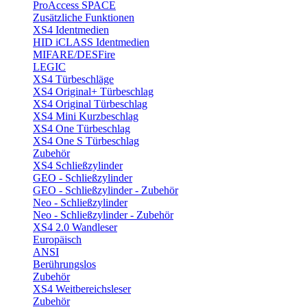
ProAccess SPACE
Zusätzliche Funktionen
XS4 Identmedien
HID iCLASS Identmedien
MIFARE/DESFire
LEGIC
XS4 Türbeschläge
XS4 Original+ Türbeschlag
XS4 Original Türbeschlag
XS4 Mini Kurzbeschlag
XS4 One Türbeschlag
XS4 One S Türbeschlag
Zubehör
XS4 Schließzylinder
GEO - Schließzylinder
GEO - Schließzylinder - Zubehör
Neo - Schließzylinder
Neo - Schließzylinder - Zubehör
XS4 2.0 Wandleser
Europäisch
ANSI
Berührungslos
Zubehör
XS4 Weitbereichsleser
Zubehör