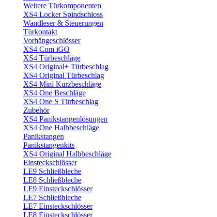
Weitere Türkomponenten
XS4 Locker Spindschloss
Wandleser & Steuerungen
Türkontakt
Vorhängeschlösser
XS4 Com iGO
XS4 Türbeschläge
XS4 Original+ Türbeschlag
XS4 Original Türbeschlag
XS4 Mini Kurzbeschläge
XS4 One Beschläge
XS4 One S Türbeschlag
Zubehör
XS4 Panikstangenlösungen
XS4 One Halbbeschläge
Panikstangen
Panikstangenkits
XS4 Original Halbbeschläge
Einsteckschlösser
LE9 Schließbleche
LE8 Schließbleche
LE9 Einsteckschlösser
LE7 Schließbleche
LE7 Einsteckschlösser
LE8 Einsteckschlösser