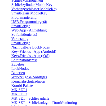
Schließkomponenten
Schließzylinder MobileKey
Vorhängeschlösser MobileKey
SmartRelais MobileKey
Programmierung
USB-Programmiergerät
SmartBridge
Web-App - Anmeldung
So funktioniert's!
Vernetzung
SmartBridge
Nachrüstbare LockNodes
Key4Friends - App (Android)
Key4Friends - App (iOS)
So funktioniert's!
Zubehör
LockNodes
Batterien
Werkzeuge & Sonstiges
Kernziehschutzadapter
Kombi-Pakete
MK.SET1
MK.SET2
MK.SET - Schließanlage
MK.SET - Schließanlage - DoorMonitoring