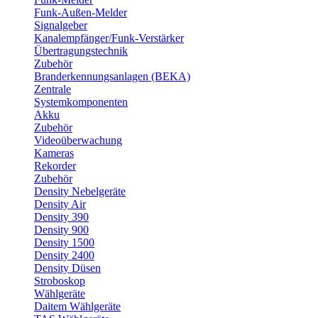
Funk-Außen-Melder
Signalgeber
Kanalempfänger/Funk-Verstärker
Übertragungstechnik
Zubehör
Branderkennungsanlagen (BEKA)
Zentrale
Systemkomponenten
Akku
Zubehör
Videoüberwachung
Kameras
Rekorder
Zubehör
Density Nebelgeräte
Density Air
Density 390
Density 900
Density 1500
Density 2400
Density Düsen
Stroboskop
Wählgeräte
Daitem Wählgeräte