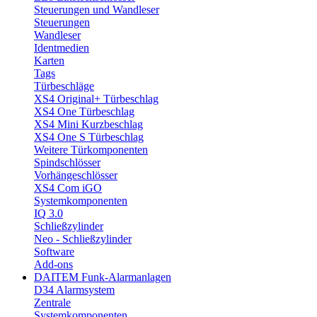
Steuerungen und Wandleser
Steuerungen
Wandleser
Identmedien
Karten
Tags
Türbeschläge
XS4 Original+ Türbeschlag
XS4 One Türbeschlag
XS4 Mini Kurzbeschlag
XS4 One S Türbeschlag
Weitere Türkomponenten
Spindschlösser
Vorhängeschlösser
XS4 Com iGO
Systemkomponenten
IQ 3.0
Schließzylinder
Neo - Schließzylinder
Software
Add-ons
DAITEM Funk-Alarmanlagen
D34 Alarmsystem
Zentrale
Systemkomponenten