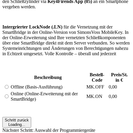
den Schließzylinder via
Key4Firends App (05)
an ein Smartphone
vergeben werden.
Intergrierter LockNode (.LN)
für die Vernetzung mit der
SmartBridge in der Online-Version von SimonsVoss MobileKey. In
der Online-Erweiterung sind Ihre vernetzten Schließkomponenten
über eine SmartBridge direkt mit dem Server verbunden. So werden
Systemeinrichtungen und Änderungen von Berechtigungen nahezu
in Echtzeit umgesetzt. Volle Kontrolle – überall und jederzeit
Bestell-
Preis/St.
Beschreibung
Code
in €
Offline (Basis-Ausführung)
MK.OFF
0,00
Online (Online-Erweiterung mit der
MK.ON
0,00
SmartBridge)
Schritt zurück
Loading...
Nächster Schritt: Auswahl der Programmiergeräte