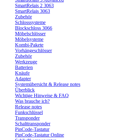
SmartRelais 2 3063
SmartRelais 3063
Zubehör
Schlosssysteme
Blockschloss 3066
Möbelschlösser
Möbelsysteme
Kombi-Pakete
Vorhängeschlösser
Zubehör
Werkzeuge
Batterien
Knäufe
Adapter
Systemübersicht & Release notes
Überblick
Wichtige Hinweise & FAQ
Was brauche ich?
Release notes
Funkschlüssel
Transponder
Schalttransponder
PinCode-Tastatur
PinCode-Tastatur Online