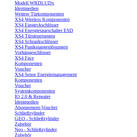
Modell WRDLUDx
Identmedien
Weitere Türkomponenten
XS4 Wireless Komponenten
XS4 Einsteckschlösser
XS4 Energiesparschalter ESD
XS4 Türsteuerungen
XS4 Schrankschlösser
XS4 Panikstangenlösungen
Vorhängeschlösser
XS4 Face
Komponenten
Voucher
XS4 Sense Energiemanagement
Komponenten
Voucher
Systemkomponenten
IQ 2.0 & Repeater
Identmedien
Abonnement-Voucher
Schließzylinder
GEO - Schließzylinder
Zubehör
Neo - Schließzylinder
Zubehör