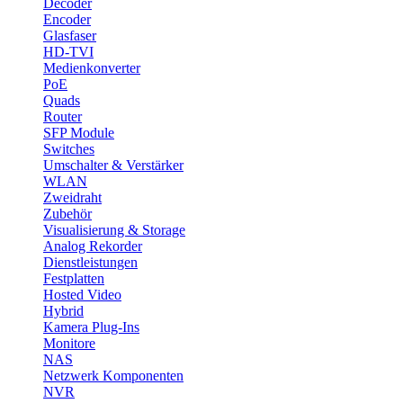
Decoder
Encoder
Glasfaser
HD-TVI
Medienkonverter
PoE
Quads
Router
SFP Module
Switches
Umschalter & Verstärker
WLAN
Zweidraht
Zubehör
Visualisierung & Storage
Analog Rekorder
Dienstleistungen
Festplatten
Hosted Video
Hybrid
Kamera Plug-Ins
Monitore
NAS
Netzwerk Komponenten
NVR