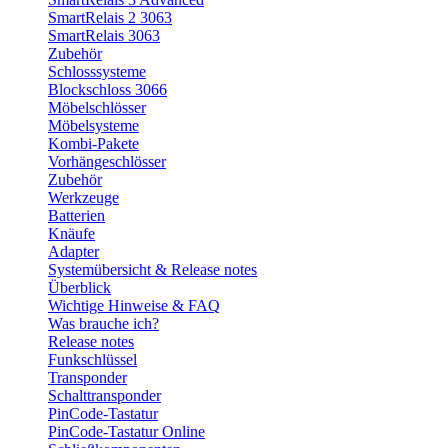
SmartRelais 2 3063
SmartRelais 3063
Zubehör
Schlosssysteme
Blockschloss 3066
Möbelschlösser
Möbelsysteme
Kombi-Pakete
Vorhängeschlösser
Zubehör
Werkzeuge
Batterien
Knäufe
Adapter
Systemübersicht & Release notes
Überblick
Wichtige Hinweise & FAQ
Was brauche ich?
Release notes
Funkschlüssel
Transponder
Schalttransponder
PinCode-Tastatur
PinCode-Tastatur Online