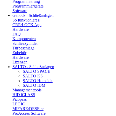
Programmierung
Programmiergeräte
Software
cre:lock - Schließanlagen
So funktioniert's!
CRE:LOCK App
Hardware
FAQ
Komponenten
Schließzylinder
Türbeschläge
Zubehör
Hardware
Lizenzen
SALTO - Schließanlagen
SALTO SPACE
SALTO KS
SALTO Homelok
SALTO IDM
Managementtools
HID iCLASS
Picopass
LEGIC
MIFARE/DESFire
ProAccess Software