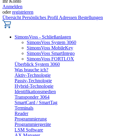
Ihr Konto
Anmelden
oder
registrieren
Übersicht
Persönliches Profil
Adressen
Bestellungen
SimonsVoss - Schließanlagen
SimonsVoss System 3060
SimonsVoss MobileKey
SimonsVoss SmartIntego
SimonsVoss FORTLOX
Überblick System 3060
Was brauche ich?
Aktiv-Technologie
Passiv-Technologie
Hybrid-Technologie
Identifikationsmedien
Transponder 3064
SmartCard / SmartTag
Terminals
Reader
Programmierung
Programmiergeräte
LSM Software
AX Manager