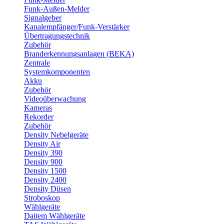
Funk-Außen-Melder
Signalgeber
Kanalempfänger/Funk-Verstärker
Übertragungstechnik
Zubehör
Branderkennungsanlagen (BEKA)
Zentrale
Systemkomponenten
Akku
Zubehör
Videoüberwachung
Kameras
Rekorder
Zubehör
Density Nebelgeräte
Density Air
Density 390
Density 900
Density 1500
Density 2400
Density Düsen
Stroboskop
Wählgeräte
Daitem Wählgeräte