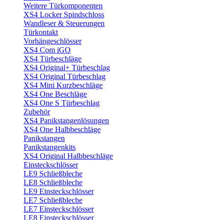
Weitere Türkomponenten
XS4 Locker Spindschloss
Wandleser & Steuerungen
Türkontakt
Vorhängeschlösser
XS4 Com iGO
XS4 Türbeschläge
XS4 Original+ Türbeschlag
XS4 Original Türbeschlag
XS4 Mini Kurzbeschläge
XS4 One Beschläge
XS4 One S Türbeschlag
Zubehör
XS4 Panikstangenlösungen
XS4 One Halbbeschläge
Panikstangen
Panikstangenkits
XS4 Original Halbbeschläge
Einsteckschlösser
LE9 Schließbleche
LE8 Schließbleche
LE9 Einsteckschlösser
LE7 Schließbleche
LE7 Einsteckschlösser
LE8 Einsteckschlösser