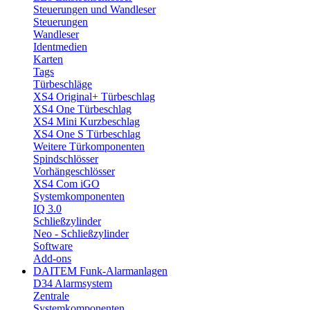
Steuerungen und Wandleser
Steuerungen
Wandleser
Identmedien
Karten
Tags
Türbeschläge
XS4 Original+ Türbeschlag
XS4 One Türbeschlag
XS4 Mini Kurzbeschlag
XS4 One S Türbeschlag
Weitere Türkomponenten
Spindschlösser
Vorhängeschlösser
XS4 Com iGO
Systemkomponenten
IQ 3.0
Schließzylinder
Neo - Schließzylinder
Software
Add-ons
DAITEM Funk-Alarmanlagen
D34 Alarmsystem
Zentrale
Systemkomponenten