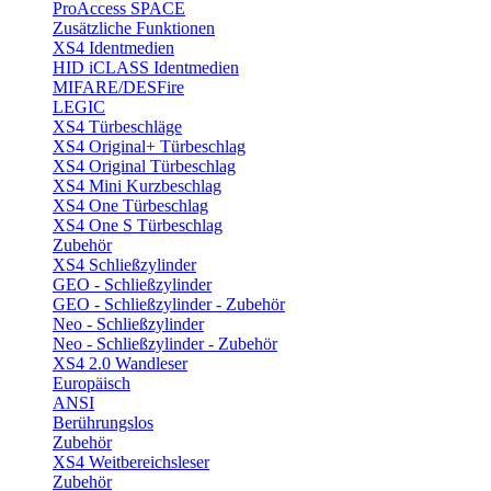
ProAccess SPACE
Zusätzliche Funktionen
XS4 Identmedien
HID iCLASS Identmedien
MIFARE/DESFire
LEGIC
XS4 Türbeschläge
XS4 Original+ Türbeschlag
XS4 Original Türbeschlag
XS4 Mini Kurzbeschlag
XS4 One Türbeschlag
XS4 One S Türbeschlag
Zubehör
XS4 Schließzylinder
GEO - Schließzylinder
GEO - Schließzylinder - Zubehör
Neo - Schließzylinder
Neo - Schließzylinder - Zubehör
XS4 2.0 Wandleser
Europäisch
ANSI
Berührungslos
Zubehör
XS4 Weitbereichsleser
Zubehör