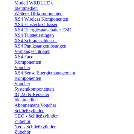
Modell WRDLUDx
Identmedien
Weitere Türkomponenten
XS4 Wireless Komponenten
XS4 Einsteckschlösser
XS4 Energiesparschalter ESD
XS4 Türsteuerungen
XS4 Schrankschlösser
XS4 Panikstangenlösungen
Vorhängeschlösser
XS4 Face
Komponenten
Voucher
XS4 Sense Energiemanagement
Komponenten
Voucher
Systemkomponenten
IQ 2.0 & Repeater
Identmedien
Abonnement-Voucher
Schließzylinder
GEO - Schließzylinder
Zubehör
Neo - Schließzylinder
Zubehör