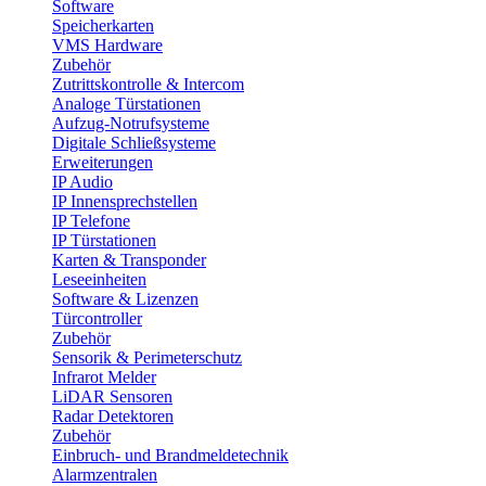
Software
Speicherkarten
VMS Hardware
Zubehör
Zutrittskontrolle & Intercom
Analoge Türstationen
Aufzug-Notrufsysteme
Digitale Schließsysteme
Erweiterungen
IP Audio
IP Innensprechstellen
IP Telefone
IP Türstationen
Karten & Transponder
Leseeinheiten
Software & Lizenzen
Türcontroller
Zubehör
Sensorik & Perimeterschutz
Infrarot Melder
LiDAR Sensoren
Radar Detektoren
Zubehör
Einbruch- und Brandmeldetechnik
Alarmzentralen