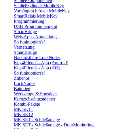
Schließkomponenten
Schließzylinder MobileKey
Vorhängeschlösser MobileKey
SmartRelais MobileKey
Programmierung
USB-Programmiergerät
SmartBridge
Web-App - Anmeldung
So funktioniert's!
Vernetzung
SmartBridge
Nachrüstbare LockNodes
Key4Friends - App (Android)
Key4Friends - App (iOS)
So funktioniert's!
Zubehör
LockNodes
Batterien
Werkzeuge & Sonstiges
Kernziehschutzadapter
Kombi-Pakete
MK.SET1
MK.SET2
MK.SET - Schließanlage
MK.SET - Schließanlage - DoorMonitoring