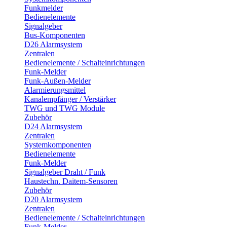
Funkmelder
Bedienelemente
Signalgeber
Bus-Komponenten
D26 Alarmsystem
Zentralen
Bedienelemente / Schalteinrichtungen
Funk-Melder
Funk-Außen-Melder
Alarmierungsmittel
Kanalempfänger / Verstärker
TWG und TWG Module
Zubehör
D24 Alarmsystem
Zentralen
Systemkomponenten
Bedienelemente
Funk-Melder
Signalgeber Draht / Funk
Haustechn. Daitem-Sensoren
Zubehör
D20 Alarmsystem
Zentralen
Bedienelemente / Schalteinrichtungen
Funk-Melder