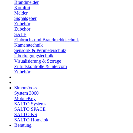
Brandmelder
Komfort
Melder
Signalgeber
Zubehör
Zubehör
SALE
Einbruch- und Brandmeldetechnik
Kameratechnik
Sensorik & Perimeterschutz
Übertragungstechnik
Visualisierung & Storage
Zutrittskontrolle & Intercom
Zubehör
SimonsVoss
System 3060
MobileKey
SALTO Systems
SALTO SPACE
SALTO KS
SALTO Homelok
Beratung