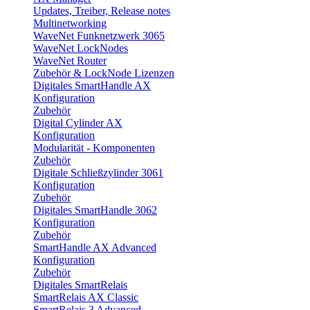
Updates, Treiber, Release notes
Multinetworking
WaveNet Funknetzwerk 3065
WaveNet LockNodes
WaveNet Router
Zubehör & LockNode Lizenzen
Digitales SmartHandle AX
Konfiguration
Zubehör
Digital Cylinder AX
Konfiguration
Modularität - Komponenten
Zubehör
Digitale Schließzylinder 3061
Konfiguration
Zubehör
Digitales SmartHandle 3062
Konfiguration
Zubehör
SmartHandle AX Advanced
Konfiguration
Zubehör
Digitales SmartRelais
SmartRelais AX Classic
SmartRelais 3 Advanced