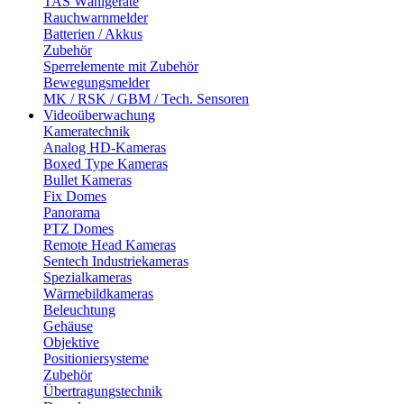
TAS Wählgeräte
Rauchwarnmelder
Batterien / Akkus
Zubehör
Sperrelemente mit Zubehör
Bewegungsmelder
MK / RSK / GBM / Tech. Sensoren
Videoüberwachung
Kameratechnik
Analog HD-Kameras
Boxed Type Kameras
Bullet Kameras
Fix Domes
Panorama
PTZ Domes
Remote Head Kameras
Sentech Industriekameras
Spezialkameras
Wärmebildkameras
Beleuchtung
Gehäuse
Objektive
Positioniersysteme
Zubehör
Übertragungstechnik