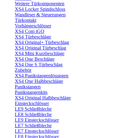
Weitere Türkomponenten
XS4 Locker Spindschloss
Wandleser & Steuerungen
Türkontakt
Vorhängeschlösser
XS4 Com iGO
XS4 Türbeschläge
XS4 Original+ Türbeschlag
XS4 Original Türbeschlag
XS4 Mini Kurzbeschläge
XS4 One Beschläge
XS4 One S Türbeschlag
Zubehör
XS4 Panikstangenlösungen
XS4 One Halbbeschläge
Panikstangen
Panikstangenkits
XS4 Original Halbbeschläge
Einsteckschlösser
LE9 Schließbleche
LE8 Schließbleche
LE9 Einsteckschlösser
LE7 Schließbleche
LE7 Einsteckschlösser
LE8 Einsteckschlösser