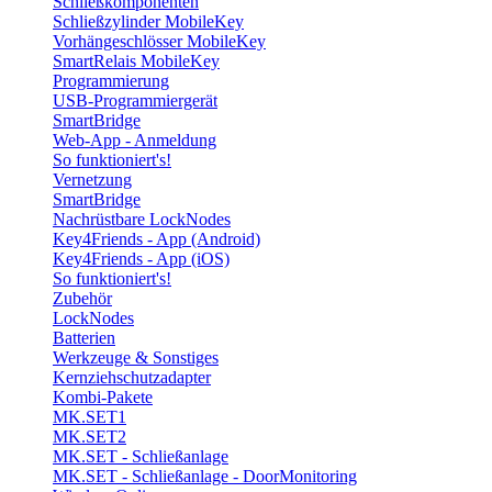
Schließkomponenten
Schließzylinder MobileKey
Vorhängeschlösser MobileKey
SmartRelais MobileKey
Programmierung
USB-Programmiergerät
SmartBridge
Web-App - Anmeldung
So funktioniert's!
Vernetzung
SmartBridge
Nachrüstbare LockNodes
Key4Friends - App (Android)
Key4Friends - App (iOS)
So funktioniert's!
Zubehör
LockNodes
Batterien
Werkzeuge & Sonstiges
Kernziehschutzadapter
Kombi-Pakete
MK.SET1
MK.SET2
MK.SET - Schließanlage
MK.SET - Schließanlage - DoorMonitoring