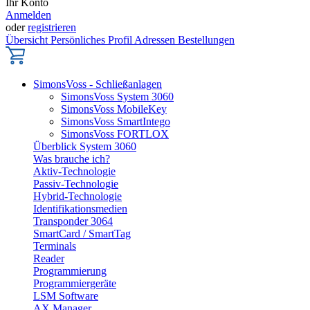
Ihr Konto
Anmelden
oder
registrieren
Übersicht
Persönliches Profil
Adressen
Bestellungen
SimonsVoss - Schließanlagen
SimonsVoss System 3060
SimonsVoss MobileKey
SimonsVoss SmartIntego
SimonsVoss FORTLOX
Überblick System 3060
Was brauche ich?
Aktiv-Technologie
Passiv-Technologie
Hybrid-Technologie
Identifikationsmedien
Transponder 3064
SmartCard / SmartTag
Terminals
Reader
Programmierung
Programmiergeräte
LSM Software
AX Manager