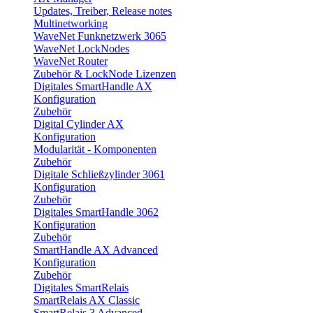
Updates, Treiber, Release notes
Multinetworking
WaveNet Funknetzwerk 3065
WaveNet LockNodes
WaveNet Router
Zubehör & LockNode Lizenzen
Digitales SmartHandle AX
Konfiguration
Zubehör
Digital Cylinder AX
Konfiguration
Modularität - Komponenten
Zubehör
Digitale Schließzylinder 3061
Konfiguration
Zubehör
Digitales SmartHandle 3062
Konfiguration
Zubehör
SmartHandle AX Advanced
Konfiguration
Zubehör
Digitales SmartRelais
SmartRelais AX Classic
SmartRelais 3 Advanced