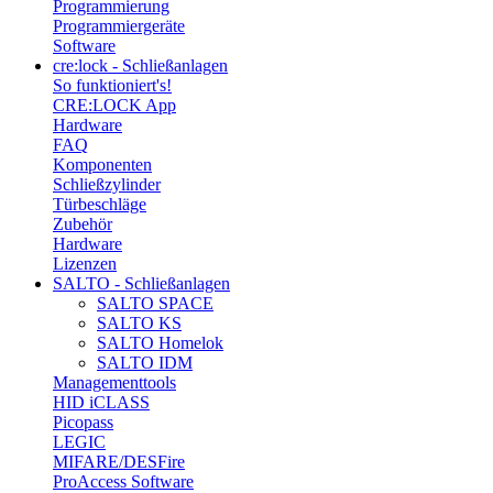
Programmierung
Programmiergeräte
Software
cre:lock - Schließanlagen
So funktioniert's!
CRE:LOCK App
Hardware
FAQ
Komponenten
Schließzylinder
Türbeschläge
Zubehör
Hardware
Lizenzen
SALTO - Schließanlagen
SALTO SPACE
SALTO KS
SALTO Homelok
SALTO IDM
Managementtools
HID iCLASS
Picopass
LEGIC
MIFARE/DESFire
ProAccess Software