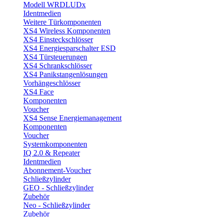
Modell WRDLUDx
Identmedien
Weitere Türkomponenten
XS4 Wireless Komponenten
XS4 Einsteckschlösser
XS4 Energiesparschalter ESD
XS4 Türsteuerungen
XS4 Schrankschlösser
XS4 Panikstangenlösungen
Vorhängeschlösser
XS4 Face
Komponenten
Voucher
XS4 Sense Energiemanagement
Komponenten
Voucher
Systemkomponenten
IQ 2.0 & Repeater
Identmedien
Abonnement-Voucher
Schließzylinder
GEO - Schließzylinder
Zubehör
Neo - Schließzylinder
Zubehör