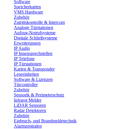
Software
Speicherkarten
VMS Hardware
Zubehör
Zutrittskontrolle & Intercom
Analoge Türstationen
Aufzug-Notrufsysteme
Digitale Schließsysteme
Erweiterungen
IP Audio
IP Innensprechstellen
IP Telefone
IP Türstationen
Karten & Transponder
Leseeinheiten
Software & Lizenzen
Türcontroller
Zubehör
Sensorik & Perimeterschutz
Infrarot Melder
LiDAR Sensoren
Radar Detektoren
Zubehör
Einbruch- und Brandmeldetechnik
Alarmzentralen