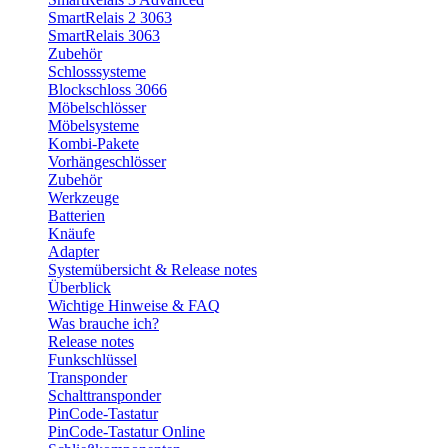
SmartRelais 2 3063
SmartRelais 3063
Zubehör
Schlosssysteme
Blockschloss 3066
Möbelschlösser
Möbelsysteme
Kombi-Pakete
Vorhängeschlösser
Zubehör
Werkzeuge
Batterien
Knäufe
Adapter
Systemübersicht & Release notes
Überblick
Wichtige Hinweise & FAQ
Was brauche ich?
Release notes
Funkschlüssel
Transponder
Schalttransponder
PinCode-Tastatur
PinCode-Tastatur Online