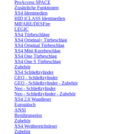
ProAccess SPACE
Zusätzliche Funktionen
XS4 Identmedien
HID iCLASS Identmedien
MIFARE/DESFire
LEGIC
XS4 Türbeschläge
XS4 Original+ Türbeschlag
XS4 Original Türbeschlag
XS4 Mini Kurzbeschlag
XS4 One Türbeschlag
XS4 One S Türbeschlag
Zubehör
XS4 Schließzylinder
GEO - Schließzylinder
GEO - Schließzylinder - Zubehör
Neo - Schließzylinder
Neo - Schließzylinder - Zubehör
XS4 2.0 Wandleser
Europäisch
ANSI
Berührungslos
Zubehör
XS4 Weitbereichsleser
Zubehör