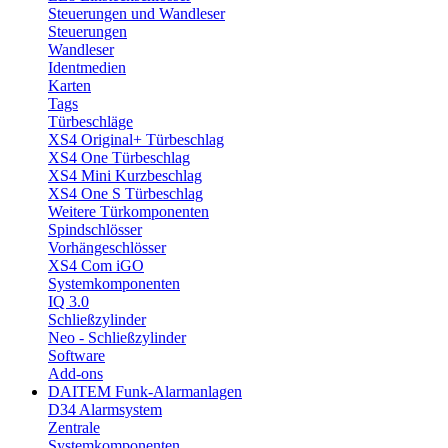
Steuerungen und Wandleser
Steuerungen
Wandleser
Identmedien
Karten
Tags
Türbeschläge
XS4 Original+ Türbeschlag
XS4 One Türbeschlag
XS4 Mini Kurzbeschlag
XS4 One S Türbeschlag
Weitere Türkomponenten
Spindschlösser
Vorhängeschlösser
XS4 Com iGO
Systemkomponenten
IQ 3.0
Schließzylinder
Neo - Schließzylinder
Software
Add-ons
DAITEM Funk-Alarmanlagen
D34 Alarmsystem
Zentrale
Systemkomponenten