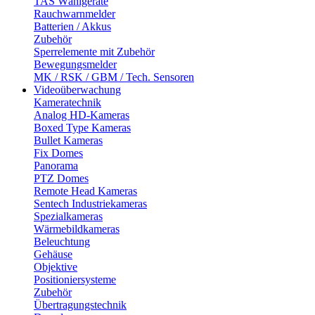
TAS Wählgeräte
Rauchwarnmelder
Batterien / Akkus
Zubehör
Sperrelemente mit Zubehör
Bewegungsmelder
MK / RSK / GBM / Tech. Sensoren
Videoüberwachung
Kameratechnik
Analog HD-Kameras
Boxed Type Kameras
Bullet Kameras
Fix Domes
Panorama
PTZ Domes
Remote Head Kameras
Sentech Industriekameras
Spezialkameras
Wärmebildkameras
Beleuchtung
Gehäuse
Objektive
Positioniersysteme
Zubehör
Übertragungstechnik