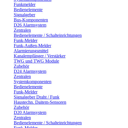
Funkmelder
Bedienelemente
Signalgeber
Bus-Komponenten
D26 Alarmsystem
Zentralen
Bedienelemente / Schalteinrichtungen
Funk-Melder
Funk-Außen-Melder
Alarmierungsmittel
Kanalempfänger / Verstärker
TWG und TWG Module
Zubehör
D24 Alarmsystem
Zentralen
Systemkomponenten
Bedienelemente
Funk-Melder
Signalgeber Draht / Funk
Haustechn. Daitem-Sensoren
Zubehör
D20 Alarmsystem
Zentralen
Bedienelemente / Schalteinrichtungen
Funk-Melder