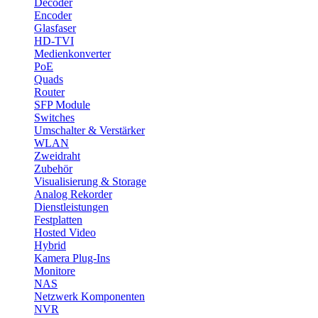
Decoder
Encoder
Glasfaser
HD-TVI
Medienkonverter
PoE
Quads
Router
SFP Module
Switches
Umschalter & Verstärker
WLAN
Zweidraht
Zubehör
Visualisierung & Storage
Analog Rekorder
Dienstleistungen
Festplatten
Hosted Video
Hybrid
Kamera Plug-Ins
Monitore
NAS
Netzwerk Komponenten
NVR