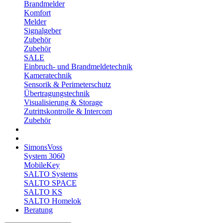
Brandmelder
Komfort
Melder
Signalgeber
Zubehör
Zubehör
SALE
Einbruch- und Brandmeldetechnik
Kameratechnik
Sensorik & Perimeterschutz
Übertragungstechnik
Visualisierung & Storage
Zutrittskontrolle & Intercom
Zubehör
SimonsVoss
System 3060
MobileKey
SALTO Systems
SALTO SPACE
SALTO KS
SALTO Homelok
Beratung