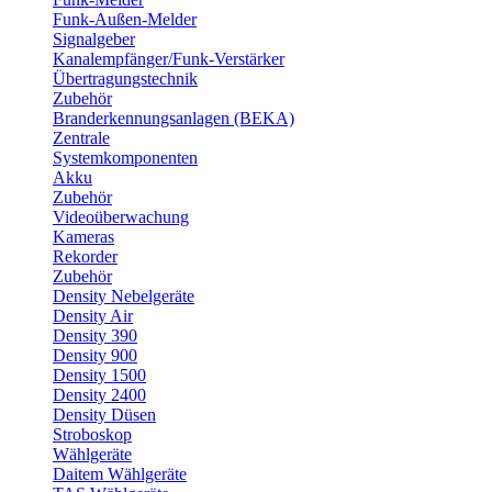
Funk-Außen-Melder
Signalgeber
Kanalempfänger/Funk-Verstärker
Übertragungstechnik
Zubehör
Branderkennungsanlagen (BEKA)
Zentrale
Systemkomponenten
Akku
Zubehör
Videoüberwachung
Kameras
Rekorder
Zubehör
Density Nebelgeräte
Density Air
Density 390
Density 900
Density 1500
Density 2400
Density Düsen
Stroboskop
Wählgeräte
Daitem Wählgeräte