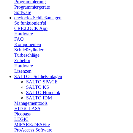
Programmierung
Programmiergeräte
Software
cre:lock - Schließanlagen
So funktioniert's!
CRE:LOCK App
Hardware
FAQ
Komponenten
Schließzylinder
Türbeschläge
Zubehör
Hardware
Lizenzen
SALTO - Schließanlagen
SALTO SPACE
SALTO KS
SALTO Homelok
SALTO IDM
Managementtools
HID iCLASS
Picopass
LEGIC
MIFARE/DESFire
ProAccess Software