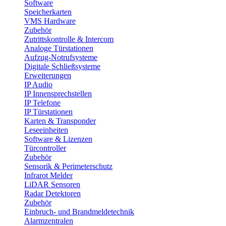
Software
Speicherkarten
VMS Hardware
Zubehör
Zutrittskontrolle & Intercom
Analoge Türstationen
Aufzug-Notrufsysteme
Digitale Schließsysteme
Erweiterungen
IP Audio
IP Innensprechstellen
IP Telefone
IP Türstationen
Karten & Transponder
Leseeinheiten
Software & Lizenzen
Türcontroller
Zubehör
Sensorik & Perimeterschutz
Infrarot Melder
LiDAR Sensoren
Radar Detektoren
Zubehör
Einbruch- und Brandmeldetechnik
Alarmzentralen