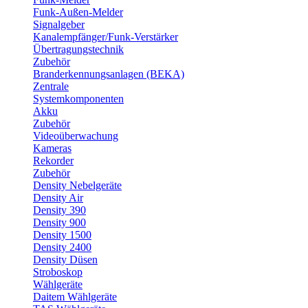
Funk-Außen-Melder
Signalgeber
Kanalempfänger/Funk-Verstärker
Übertragungstechnik
Zubehör
Branderkennungsanlagen (BEKA)
Zentrale
Systemkomponenten
Akku
Zubehör
Videoüberwachung
Kameras
Rekorder
Zubehör
Density Nebelgeräte
Density Air
Density 390
Density 900
Density 1500
Density 2400
Density Düsen
Stroboskop
Wählgeräte
Daitem Wählgeräte