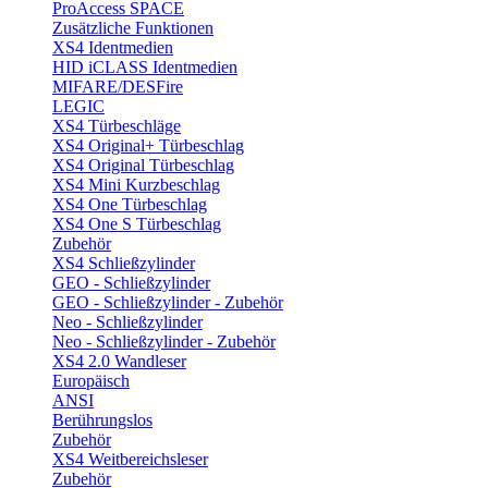
ProAccess SPACE
Zusätzliche Funktionen
XS4 Identmedien
HID iCLASS Identmedien
MIFARE/DESFire
LEGIC
XS4 Türbeschläge
XS4 Original+ Türbeschlag
XS4 Original Türbeschlag
XS4 Mini Kurzbeschlag
XS4 One Türbeschlag
XS4 One S Türbeschlag
Zubehör
XS4 Schließzylinder
GEO - Schließzylinder
GEO - Schließzylinder - Zubehör
Neo - Schließzylinder
Neo - Schließzylinder - Zubehör
XS4 2.0 Wandleser
Europäisch
ANSI
Berührungslos
Zubehör
XS4 Weitbereichsleser
Zubehör