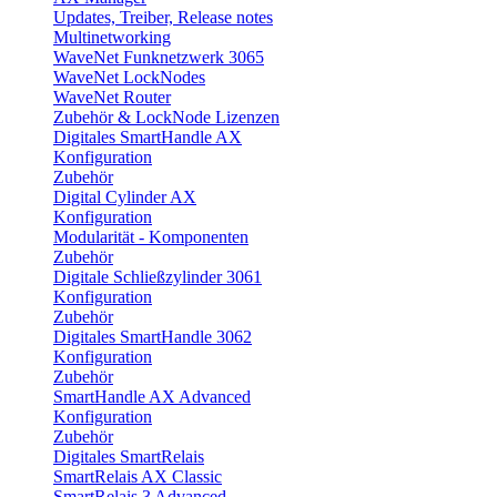
Updates, Treiber, Release notes
Multinetworking
WaveNet Funknetzwerk 3065
WaveNet LockNodes
WaveNet Router
Zubehör & LockNode Lizenzen
Digitales SmartHandle AX
Konfiguration
Zubehör
Digital Cylinder AX
Konfiguration
Modularität - Komponenten
Zubehör
Digitale Schließzylinder 3061
Konfiguration
Zubehör
Digitales SmartHandle 3062
Konfiguration
Zubehör
SmartHandle AX Advanced
Konfiguration
Zubehör
Digitales SmartRelais
SmartRelais AX Classic
SmartRelais 3 Advanced