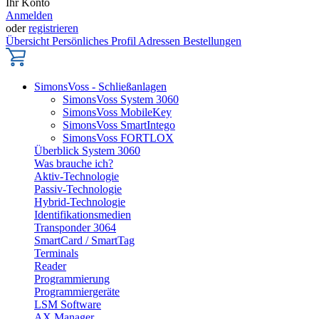
Ihr Konto
Anmelden
oder
registrieren
Übersicht
Persönliches Profil
Adressen
Bestellungen
SimonsVoss - Schließanlagen
SimonsVoss System 3060
SimonsVoss MobileKey
SimonsVoss SmartIntego
SimonsVoss FORTLOX
Überblick System 3060
Was brauche ich?
Aktiv-Technologie
Passiv-Technologie
Hybrid-Technologie
Identifikationsmedien
Transponder 3064
SmartCard / SmartTag
Terminals
Reader
Programmierung
Programmiergeräte
LSM Software
AX Manager