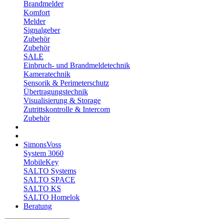
Brandmelder
Komfort
Melder
Signalgeber
Zubehör
Zubehör
SALE
Einbruch- und Brandmeldetechnik
Kameratechnik
Sensorik & Perimeterschutz
Übertragungstechnik
Visualisierung & Storage
Zutrittskontrolle & Intercom
Zubehör
SimonsVoss
System 3060
MobileKey
SALTO Systems
SALTO SPACE
SALTO KS
SALTO Homelok
Beratung