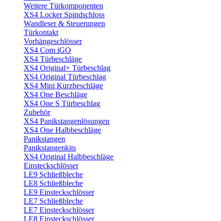
Weitere Türkomponenten
XS4 Locker Spindschloss
Wandleser & Steuerungen
Türkontakt
Vorhängeschlösser
XS4 Com iGO
XS4 Türbeschläge
XS4 Original+ Türbeschlag
XS4 Original Türbeschlag
XS4 Mini Kurzbeschläge
XS4 One Beschläge
XS4 One S Türbeschlag
Zubehör
XS4 Panikstangenlösungen
XS4 One Halbbeschläge
Panikstangen
Panikstangenkits
XS4 Original Halbbeschläge
Einsteckschlösser
LE9 Schließbleche
LE8 Schließbleche
LE9 Einsteckschlösser
LE7 Schließbleche
LE7 Einsteckschlösser
LE8 Einsteckschlösser