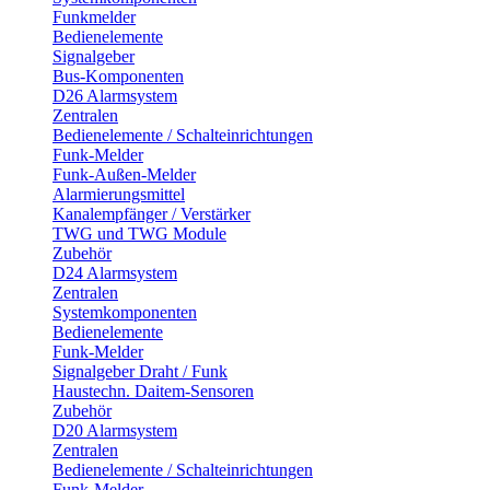
Funkmelder
Bedienelemente
Signalgeber
Bus-Komponenten
D26 Alarmsystem
Zentralen
Bedienelemente / Schalteinrichtungen
Funk-Melder
Funk-Außen-Melder
Alarmierungsmittel
Kanalempfänger / Verstärker
TWG und TWG Module
Zubehör
D24 Alarmsystem
Zentralen
Systemkomponenten
Bedienelemente
Funk-Melder
Signalgeber Draht / Funk
Haustechn. Daitem-Sensoren
Zubehör
D20 Alarmsystem
Zentralen
Bedienelemente / Schalteinrichtungen
Funk-Melder