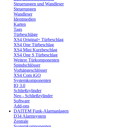
Steuerungen und Wandleser
Steuerungen
Wandleser
Identmedien
Karten
Tags
Türbeschläge
XS4 Original+ Türbeschlag
XS4 One Türbeschlag
XS4 Mini Kurzbeschlag
XS4 One S Türbeschlag
Weitere Türkomponenten
Spindschlösser
Vorhängeschlösser
XS4 Com iGO
Systemkomponenten
IQ 3.0
Schließzylinder
Neo - Schließzylinder
Software
Add-ons
DAITEM Funk-Alarmanlagen
D34 Alarmsystem
Zentrale
Systemkomponenten