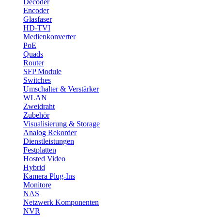
Decoder
Encoder
Glasfaser
HD-TVI
Medienkonverter
PoE
Quads
Router
SFP Module
Switches
Umschalter & Verstärker
WLAN
Zweidraht
Zubehör
Visualisierung & Storage
Analog Rekorder
Dienstleistungen
Festplatten
Hosted Video
Hybrid
Kamera Plug-Ins
Monitore
NAS
Netzwerk Komponenten
NVR