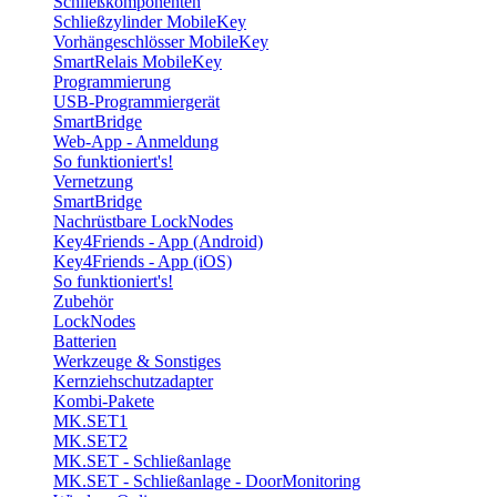
Schließkomponenten
Schließzylinder MobileKey
Vorhängeschlösser MobileKey
SmartRelais MobileKey
Programmierung
USB-Programmiergerät
SmartBridge
Web-App - Anmeldung
So funktioniert's!
Vernetzung
SmartBridge
Nachrüstbare LockNodes
Key4Friends - App (Android)
Key4Friends - App (iOS)
So funktioniert's!
Zubehör
LockNodes
Batterien
Werkzeuge & Sonstiges
Kernziehschutzadapter
Kombi-Pakete
MK.SET1
MK.SET2
MK.SET - Schließanlage
MK.SET - Schließanlage - DoorMonitoring