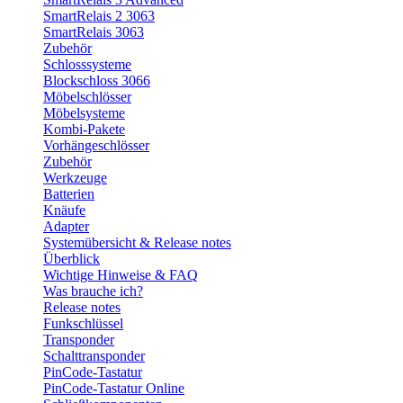
SmartRelais 2 3063
SmartRelais 3063
Zubehör
Schlosssysteme
Blockschloss 3066
Möbelschlösser
Möbelsysteme
Kombi-Pakete
Vorhängeschlösser
Zubehör
Werkzeuge
Batterien
Knäufe
Adapter
Systemübersicht & Release notes
Überblick
Wichtige Hinweise & FAQ
Was brauche ich?
Release notes
Funkschlüssel
Transponder
Schalttransponder
PinCode-Tastatur
PinCode-Tastatur Online