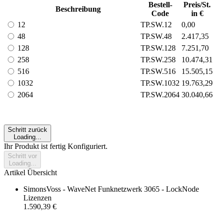
Bestell-
Preis/St.
Beschreibung
Code
in €
12
TP.SW.12
0,00
48
TP.SW.48
2.417,35
128
TP.SW.128
7.251,70
258
TP.SW.258
10.474,31
516
TP.SW.516
15.505,15
1032
TP.SW.1032
19.763,29
2064
TP.SW.2064
30.040,66
Schritt zurück
Loading...
Ihr Produkt ist fertig Konfiguriert.
Schritt vor
Loading...
Artikel Übersicht
SimonsVoss - WaveNet Funknetzwerk 3065 - LockNode
Lizenzen
1.590,39 €