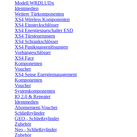
Modell WRDLUDx
Identmedien
Weitere Türkomponenten
XS4 Wireless Komponenten
XS4 Einsteckschlösser
XS4 Energiesparschalter ESD
XS4 Türsteuerungen
XS4 Schrankschlösser
XS4 Panikstangenlösungen
Vorhängeschlösser
XS4 Face
Komponenten
Voucher
XS4 Sense Energiemanagement
Komponenten
Voucher
Systemkomponenten
IQ 2.0 & Repeater
Identmedien
Abonnement-Voucher
Schließzylinder
GEO - Schließzylinder
Zubehör
Neo - Schließzylinder
Zubehör