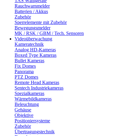
TAS Wählgeräte
Rauchwarnmelder
Batterien / Akkus
Zubehör
Sperrelemente mit Zubehör
Bewegungsmelder
MK / RSK / GBM / Tech. Sensoren
Videoüberwachung
Kameratechnik
Analog HD-Kameras
Boxed Type Kameras
Bullet Kameras
Fix Domes
Panorama
PTZ Domes
Remote Head Kameras
Sentech Industriekameras
Spezialkameras
Wärmebildkameras
Beleuchtung
Gehäuse
Objektive
Positioniersysteme
Zubehör
Übertragungstechnik