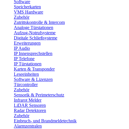
Software
Speicherkarten
VMS Hardware
Zubehör
Zutrittskontrolle & Intercom
Analoge Türstationen
Aufzug-Notrufsysteme
Digitale Schließsysteme
Erweiterungen
IP Audio
IP Innensprechstellen
IP Telefone
IP Türstationen
Karten & Transponder
Leseeinheiten
Software & Lizenzen
Türcontroller
Zubehör
Sensorik & Perimeterschutz
Infrarot Melder
LiDAR Sensoren
Radar Detektoren
Zubehör
Einbruch- und Brandmeldetechnik
Alarmzentralen