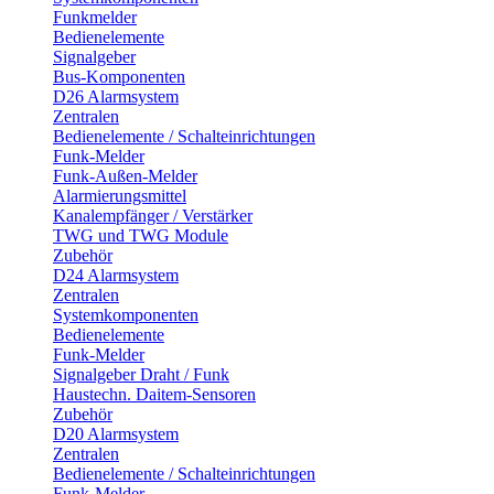
Funkmelder
Bedienelemente
Signalgeber
Bus-Komponenten
D26 Alarmsystem
Zentralen
Bedienelemente / Schalteinrichtungen
Funk-Melder
Funk-Außen-Melder
Alarmierungsmittel
Kanalempfänger / Verstärker
TWG und TWG Module
Zubehör
D24 Alarmsystem
Zentralen
Systemkomponenten
Bedienelemente
Funk-Melder
Signalgeber Draht / Funk
Haustechn. Daitem-Sensoren
Zubehör
D20 Alarmsystem
Zentralen
Bedienelemente / Schalteinrichtungen
Funk-Melder