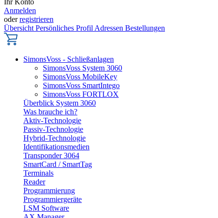
Ihr Konto
Anmelden
oder
registrieren
Übersicht
Persönliches Profil
Adressen
Bestellungen
SimonsVoss - Schließanlagen
SimonsVoss System 3060
SimonsVoss MobileKey
SimonsVoss SmartIntego
SimonsVoss FORTLOX
Überblick System 3060
Was brauche ich?
Aktiv-Technologie
Passiv-Technologie
Hybrid-Technologie
Identifikationsmedien
Transponder 3064
SmartCard / SmartTag
Terminals
Reader
Programmierung
Programmiergeräte
LSM Software
AX Manager