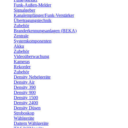
Funk-Außen-Melder
Signalgeber
Kanalempfänger/Funk-Verstärker
Übertragungstechnik
Zubehör
Branderkennungsanlagen (BEKA)
Zentrale
Systemkomponenten
Akku
Zubehör
Videoüberwachung
Kameras
Rekorder
Zubehör
Density Nebelgeräte
Density Air
Density 390
Density 900
Density 1500
Density 2400
Density Düsen
Stroboskop
Wählgeräte
Daitem Wählgeräte