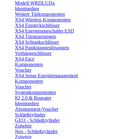
Modell WRDLUDx
Identmedien
Weitere Türkomponenten
XS4 Wireless Komponenten
XS4 Einsteckschlösser
XS4 Energiesparschalter ESD
XS4 Türsteuerungen
XS4 Schrankschlösser
XS4 Panikstangenlösungen
Vorhängeschlösser
XS4 Face
Komponenten
Voucher
XS4 Sense Energiemanagement
Komponenten
Voucher
Systemkomponenten
IQ 2.0 & Repeater
Identmedien
Abonnement-Voucher
Schließzylinder
GEO - Schließzylinder
Zubehör
Neo - Schließzylinder
Zubehör