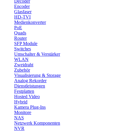
Decoder
Encoder
Glasfaser
HD-TVI
Medienkonverter
PoE
Quads
Router
SFP Module
Switches
Umschalter & Verstärker
WLAN
Zweidraht
Zubehör
Visualisierung & Storage
Analog Rekorder
Dienstleistungen
Festplatten
Hosted Video
Hybrid
Kamera Plug-Ins
Monitore
NAS
Netzwerk Komponenten
NVR