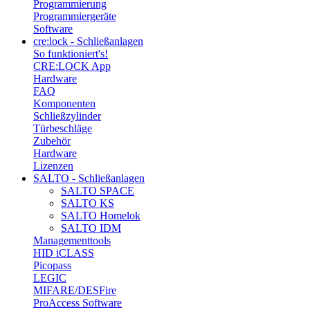
Programmierung
Programmiergeräte
Software
cre:lock - Schließanlagen
So funktioniert's!
CRE:LOCK App
Hardware
FAQ
Komponenten
Schließzylinder
Türbeschläge
Zubehör
Hardware
Lizenzen
SALTO - Schließanlagen
SALTO SPACE
SALTO KS
SALTO Homelok
SALTO IDM
Managementtools
HID iCLASS
Picopass
LEGIC
MIFARE/DESFire
ProAccess Software