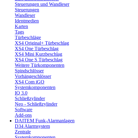
Steuerungen und Wandleser
Steuerungen
Wandleser
Identmedien
Karten
Tags
Türbeschläge
XS4 Original+ Türbeschlag
XS4 One Türbeschlag
XS4 Mini Kurzbeschlag
XS4 One S Türbeschlag
Weitere Türkomponenten
Spindschlösser
Vorhängeschlösser
XS4 Com iGO
Systemkomponenten
IQ 3.0
Schließzylinder
Neo - Schließzylinder
Software
Add-ons
DAITEM Funk-Alarmanlagen
D34 Alarmsystem
Zentrale
Systemkomponenten