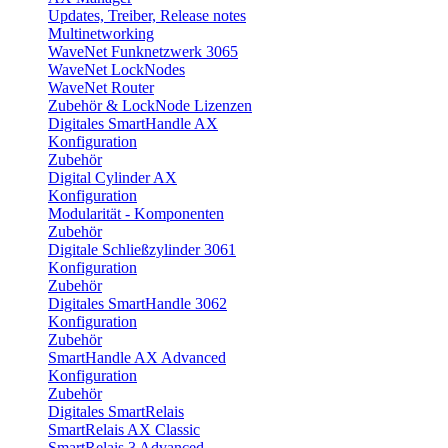
Updates, Treiber, Release notes
Multinetworking
WaveNet Funknetzwerk 3065
WaveNet LockNodes
WaveNet Router
Zubehör & LockNode Lizenzen
Digitales SmartHandle AX
Konfiguration
Zubehör
Digital Cylinder AX
Konfiguration
Modularität - Komponenten
Zubehör
Digitale Schließzylinder 3061
Konfiguration
Zubehör
Digitales SmartHandle 3062
Konfiguration
Zubehör
SmartHandle AX Advanced
Konfiguration
Zubehör
Digitales SmartRelais
SmartRelais AX Classic
SmartRelais 3 Advanced