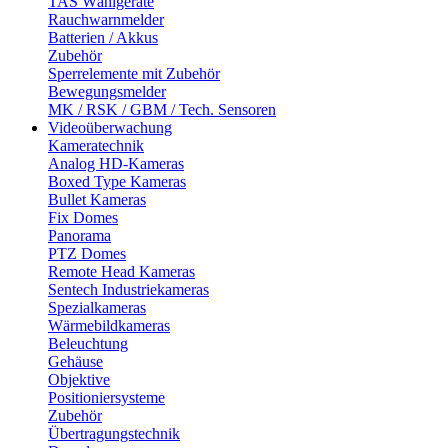
TAS Wählgeräte
Rauchwarnmelder
Batterien / Akkus
Zubehör
Sperrelemente mit Zubehör
Bewegungsmelder
MK / RSK / GBM / Tech. Sensoren
Videoüberwachung
Kameratechnik
Analog HD-Kameras
Boxed Type Kameras
Bullet Kameras
Fix Domes
Panorama
PTZ Domes
Remote Head Kameras
Sentech Industriekameras
Spezialkameras
Wärmebildkameras
Beleuchtung
Gehäuse
Objektive
Positioniersysteme
Zubehör
Übertragungstechnik