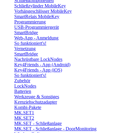
Schließkomponenten
Schließzylinder MobileKey
Vorhängeschlösser MobileKey
SmartRelais MobileKey
Programmierung
USB-Programmiergerät
SmartBridge
Web-App - Anmeldung
So funktioniert's!
Vernetzung
SmartBridge
Nachrüstbare LockNodes
Key4Friends - App (Android)
Key4Friends - App (iOS)
So funktioniert's!
Zubehör
LockNodes
Batterien
Werkzeuge & Sonstiges
Kernziehschutzadapter
Kombi-Pakete
MK.SET1
MK.SET2
MK.SET - Schließanlage
MK.SET - Schließanlage - DoorMonitoring