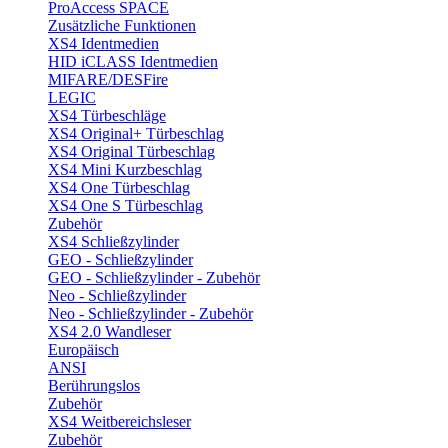
ProAccess SPACE
Zusätzliche Funktionen
XS4 Identmedien
HID iCLASS Identmedien
MIFARE/DESFire
LEGIC
XS4 Türbeschläge
XS4 Original+ Türbeschlag
XS4 Original Türbeschlag
XS4 Mini Kurzbeschlag
XS4 One Türbeschlag
XS4 One S Türbeschlag
Zubehör
XS4 Schließzylinder
GEO - Schließzylinder
GEO - Schließzylinder - Zubehör
Neo - Schließzylinder
Neo - Schließzylinder - Zubehör
XS4 2.0 Wandleser
Europäisch
ANSI
Berührungslos
Zubehör
XS4 Weitbereichsleser
Zubehör