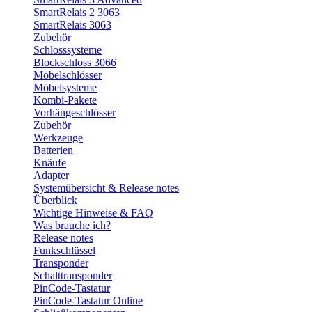
SmartRelais 2 3063
SmartRelais 3063
Zubehör
Schlosssysteme
Blockschloss 3066
Möbelschlösser
Möbelsysteme
Kombi-Pakete
Vorhängeschlösser
Zubehör
Werkzeuge
Batterien
Knäufe
Adapter
Systemübersicht & Release notes
Überblick
Wichtige Hinweise & FAQ
Was brauche ich?
Release notes
Funkschlüssel
Transponder
Schalttransponder
PinCode-Tastatur
PinCode-Tastatur Online