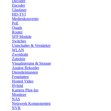
Decoder
Encoder
Glasfaser
HD-TVI
Medienkonverter
PoE
Quads
Router
SFP Module
Switches
Umschalter & Verstärker
WLAN
Zweidraht
Zubehör
Visualisierung & Storage
Analog Rekorder
Dienstleistungen
Festplatten
Hosted Video
Hybrid
Kamera Plug-Ins
Monitore
NAS
Netzwerk Komponenten
NVR