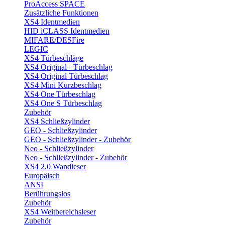
ProAccess SPACE
Zusätzliche Funktionen
XS4 Identmedien
HID iCLASS Identmedien
MIFARE/DESFire
LEGIC
XS4 Türbeschläge
XS4 Original+ Türbeschlag
XS4 Original Türbeschlag
XS4 Mini Kurzbeschlag
XS4 One Türbeschlag
XS4 One S Türbeschlag
Zubehör
XS4 Schließzylinder
GEO - Schließzylinder
GEO - Schließzylinder - Zubehör
Neo - Schließzylinder
Neo - Schließzylinder - Zubehör
XS4 2.0 Wandleser
Europäisch
ANSI
Berührungslos
Zubehör
XS4 Weitbereichsleser
Zubehör