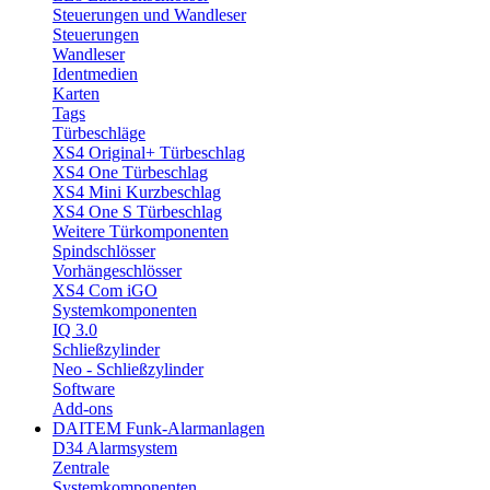
Steuerungen und Wandleser
Steuerungen
Wandleser
Identmedien
Karten
Tags
Türbeschläge
XS4 Original+ Türbeschlag
XS4 One Türbeschlag
XS4 Mini Kurzbeschlag
XS4 One S Türbeschlag
Weitere Türkomponenten
Spindschlösser
Vorhängeschlösser
XS4 Com iGO
Systemkomponenten
IQ 3.0
Schließzylinder
Neo - Schließzylinder
Software
Add-ons
DAITEM Funk-Alarmanlagen
D34 Alarmsystem
Zentrale
Systemkomponenten