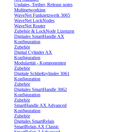
Updates, Treiber, Release notes
Multinetworking
WaveNet Funknetzwerk 3065
WaveNet LockNodes
WaveNet Router
Zubehör & LockNode Lizenzen
Digitales SmartHandle AX
Konfiguration
Zubehör
Digital Cylinder AX
Konfiguration
Modularität - Komponenten
Zubehör
Digitale Schließzylinder 3061
Konfiguration
Zubehör
Digitales SmartHandle 3062
Konfiguration
Zubehör
SmartHandle AX Advanced
Konfiguration
Zubehör
Digitales SmartRelais
SmartRelais AX Classic
SmartRelais 3 Advanced