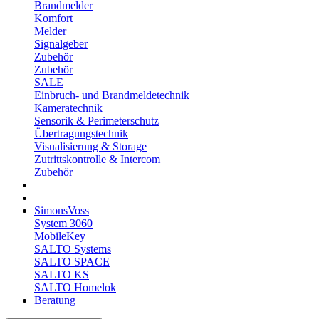
Brandmelder
Komfort
Melder
Signalgeber
Zubehör
Zubehör
SALE
Einbruch- und Brandmeldetechnik
Kameratechnik
Sensorik & Perimeterschutz
Übertragungstechnik
Visualisierung & Storage
Zutrittskontrolle & Intercom
Zubehör
SimonsVoss
System 3060
MobileKey
SALTO Systems
SALTO SPACE
SALTO KS
SALTO Homelok
Beratung