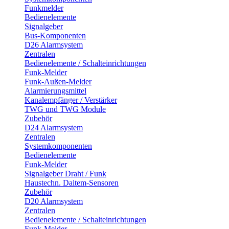
Funkmelder
Bedienelemente
Signalgeber
Bus-Komponenten
D26 Alarmsystem
Zentralen
Bedienelemente / Schalteinrichtungen
Funk-Melder
Funk-Außen-Melder
Alarmierungsmittel
Kanalempfänger / Verstärker
TWG und TWG Module
Zubehör
D24 Alarmsystem
Zentralen
Systemkomponenten
Bedienelemente
Funk-Melder
Signalgeber Draht / Funk
Haustechn. Daitem-Sensoren
Zubehör
D20 Alarmsystem
Zentralen
Bedienelemente / Schalteinrichtungen
Funk-Melder