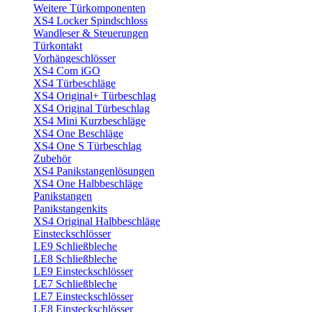
Weitere Türkomponenten
XS4 Locker Spindschloss
Wandleser & Steuerungen
Türkontakt
Vorhängeschlösser
XS4 Com iGO
XS4 Türbeschläge
XS4 Original+ Türbeschlag
XS4 Original Türbeschlag
XS4 Mini Kurzbeschläge
XS4 One Beschläge
XS4 One S Türbeschlag
Zubehör
XS4 Panikstangenlösungen
XS4 One Halbbeschläge
Panikstangen
Panikstangenkits
XS4 Original Halbbeschläge
Einsteckschlösser
LE9 Schließbleche
LE8 Schließbleche
LE9 Einsteckschlösser
LE7 Schließbleche
LE7 Einsteckschlösser
LE8 Einsteckschlösser