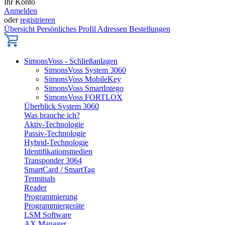
Ihr Konto
Anmelden
oder
registrieren
Übersicht
Persönliches Profil
Adressen
Bestellungen
SimonsVoss - Schließanlagen
SimonsVoss System 3060
SimonsVoss MobileKey
SimonsVoss SmartIntego
SimonsVoss FORTLOX
Überblick System 3060
Was brauche ich?
Aktiv-Technologie
Passiv-Technologie
Hybrid-Technologie
Identifikationsmedien
Transponder 3064
SmartCard / SmartTag
Terminals
Reader
Programmierung
Programmiergeräte
LSM Software
AX Manager