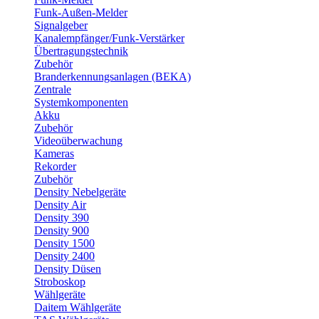
Funk-Außen-Melder
Signalgeber
Kanalempfänger/Funk-Verstärker
Übertragungstechnik
Zubehör
Branderkennungsanlagen (BEKA)
Zentrale
Systemkomponenten
Akku
Zubehör
Videoüberwachung
Kameras
Rekorder
Zubehör
Density Nebelgeräte
Density Air
Density 390
Density 900
Density 1500
Density 2400
Density Düsen
Stroboskop
Wählgeräte
Daitem Wählgeräte