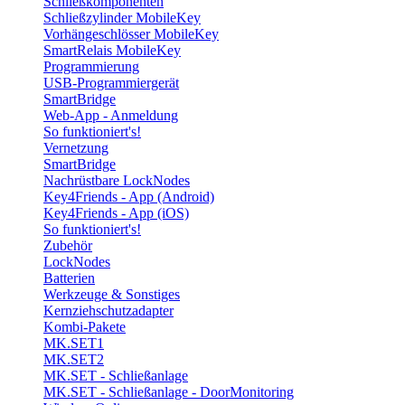
Schließkomponenten
Schließzylinder MobileKey
Vorhängeschlösser MobileKey
SmartRelais MobileKey
Programmierung
USB-Programmiergerät
SmartBridge
Web-App - Anmeldung
So funktioniert's!
Vernetzung
SmartBridge
Nachrüstbare LockNodes
Key4Friends - App (Android)
Key4Friends - App (iOS)
So funktioniert's!
Zubehör
LockNodes
Batterien
Werkzeuge & Sonstiges
Kernziehschutzadapter
Kombi-Pakete
MK.SET1
MK.SET2
MK.SET - Schließanlage
MK.SET - Schließanlage - DoorMonitoring