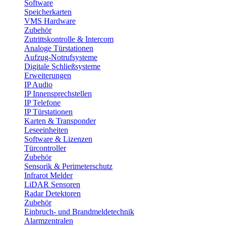
Software
Speicherkarten
VMS Hardware
Zubehör
Zutrittskontrolle & Intercom
Analoge Türstationen
Aufzug-Notrufsysteme
Digitale Schließsysteme
Erweiterungen
IP Audio
IP Innensprechstellen
IP Telefone
IP Türstationen
Karten & Transponder
Leseeinheiten
Software & Lizenzen
Türcontroller
Zubehör
Sensorik & Perimeterschutz
Infrarot Melder
LiDAR Sensoren
Radar Detektoren
Zubehör
Einbruch- und Brandmeldetechnik
Alarmzentralen