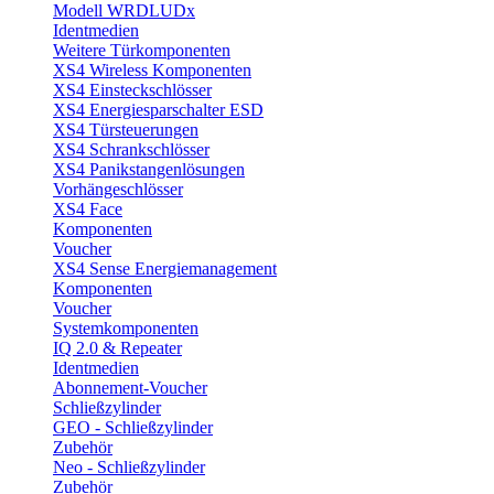
Modell WRDLUDx
Identmedien
Weitere Türkomponenten
XS4 Wireless Komponenten
XS4 Einsteckschlösser
XS4 Energiesparschalter ESD
XS4 Türsteuerungen
XS4 Schrankschlösser
XS4 Panikstangenlösungen
Vorhängeschlösser
XS4 Face
Komponenten
Voucher
XS4 Sense Energiemanagement
Komponenten
Voucher
Systemkomponenten
IQ 2.0 & Repeater
Identmedien
Abonnement-Voucher
Schließzylinder
GEO - Schließzylinder
Zubehör
Neo - Schließzylinder
Zubehör