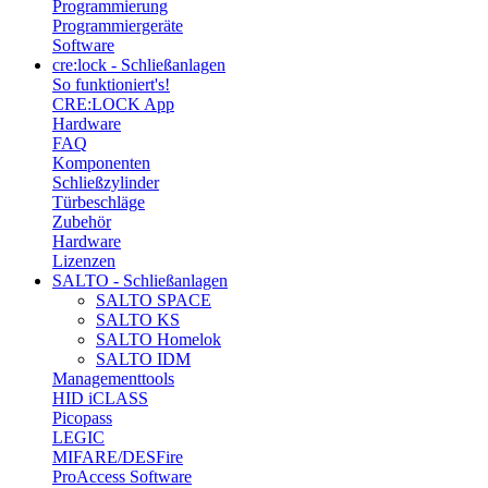
Programmierung
Programmiergeräte
Software
cre:lock - Schließanlagen
So funktioniert's!
CRE:LOCK App
Hardware
FAQ
Komponenten
Schließzylinder
Türbeschläge
Zubehör
Hardware
Lizenzen
SALTO - Schließanlagen
SALTO SPACE
SALTO KS
SALTO Homelok
SALTO IDM
Managementtools
HID iCLASS
Picopass
LEGIC
MIFARE/DESFire
ProAccess Software