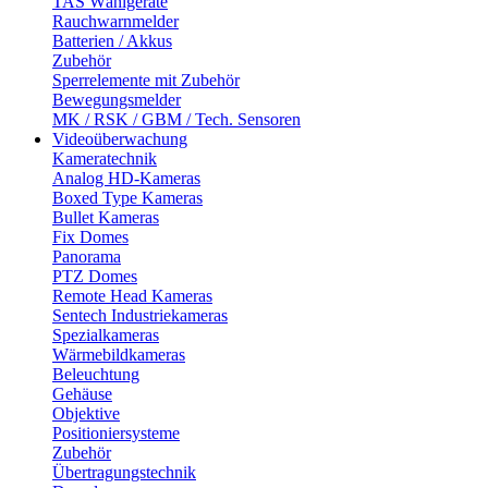
TAS Wählgeräte
Rauchwarnmelder
Batterien / Akkus
Zubehör
Sperrelemente mit Zubehör
Bewegungsmelder
MK / RSK / GBM / Tech. Sensoren
Videoüberwachung
Kameratechnik
Analog HD-Kameras
Boxed Type Kameras
Bullet Kameras
Fix Domes
Panorama
PTZ Domes
Remote Head Kameras
Sentech Industriekameras
Spezialkameras
Wärmebildkameras
Beleuchtung
Gehäuse
Objektive
Positioniersysteme
Zubehör
Übertragungstechnik