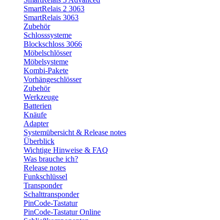
SmartRelais 2 3063
SmartRelais 3063
Zubehör
Schlosssysteme
Blockschloss 3066
Möbelschlösser
Möbelsysteme
Kombi-Pakete
Vorhängeschlösser
Zubehör
Werkzeuge
Batterien
Knäufe
Adapter
Systemübersicht & Release notes
Überblick
Wichtige Hinweise & FAQ
Was brauche ich?
Release notes
Funkschlüssel
Transponder
Schalttransponder
PinCode-Tastatur
PinCode-Tastatur Online