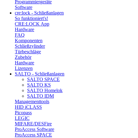
Programmiergeräte
Software
cre:lock - Schließanlagen
So funktioniert's!
CRE:LOCK App
Hardware
FAQ
Komponenten
Schließzylinder
Türbeschläge
Zubehör
Hardware
Lizenzen
SALTO - Schließanlagen
SALTO SPACE
SALTO KS
SALTO Homelok
SALTO IDM
Managementtools
HID iCLASS
Picopass
LEGIC
MIFARE/DESFire
ProAccess Software
ProAccess SPACE