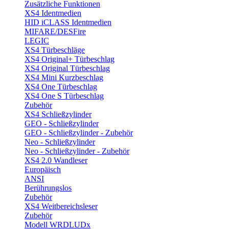
Zusätzliche Funktionen
XS4 Identmedien
HID iCLASS Identmedien
MIFARE/DESFire
LEGIC
XS4 Türbeschläge
XS4 Original+ Türbeschlag
XS4 Original Türbeschlag
XS4 Mini Kurzbeschlag
XS4 One Türbeschlag
XS4 One S Türbeschlag
Zubehör
XS4 Schließzylinder
GEO - Schließzylinder
GEO - Schließzylinder - Zubehör
Neo - Schließzylinder
Neo - Schließzylinder - Zubehör
XS4 2.0 Wandleser
Europäisch
ANSI
Berührungslos
Zubehör
XS4 Weitbereichsleser
Zubehör
Modell WRDLUDx