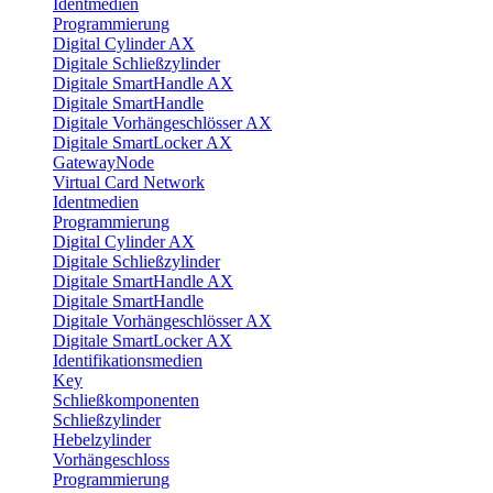
Identmedien
Programmierung
Digital Cylinder AX
Digitale Schließzylinder
Digitale SmartHandle AX
Digitale SmartHandle
Digitale Vorhängeschlösser AX
Digitale SmartLocker AX
GatewayNode
Virtual Card Network
Identmedien
Programmierung
Digital Cylinder AX
Digitale Schließzylinder
Digitale SmartHandle AX
Digitale SmartHandle
Digitale Vorhängeschlösser AX
Digitale SmartLocker AX
Identifikationsmedien
Key
Schließkomponenten
Schließzylinder
Hebelzylinder
Vorhängeschloss
Programmierung