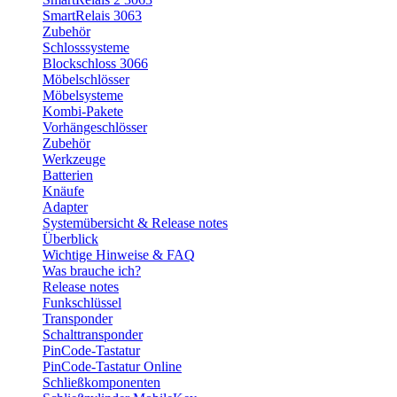
SmartRelais 3063
Zubehör
Schlosssysteme
Blockschloss 3066
Möbelschlösser
Möbelsysteme
Kombi-Pakete
Vorhängeschlösser
Zubehör
Werkzeuge
Batterien
Knäufe
Adapter
Systemübersicht & Release notes
Überblick
Wichtige Hinweise & FAQ
Was brauche ich?
Release notes
Funkschlüssel
Transponder
Schalttransponder
PinCode-Tastatur
PinCode-Tastatur Online
Schließkomponenten