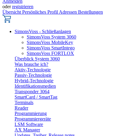
Anmelden
oder
registrieren
Übersicht
Persönliches Profil
Adressen
Bestellungen
SimonsVoss - Schließanlagen
SimonsVoss System 3060
SimonsVoss MobileKey
SimonsVoss SmartIntego
SimonsVoss FORTLOX
Überblick System 3060
Was brauche ich?
Aktiv-Technologie
Passiv-Technologie
Hybrid-Technologie
Identifikationsmedien
Transponder 3064
SmartCard / SmartTag
Terminals
Reader
Programmierung
Programmiergeräte
LSM Software
AX Manager
Updates, Treiber, Release notes