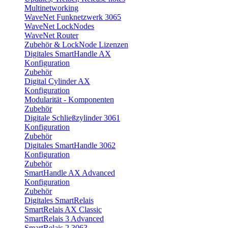
Multinetworking
WaveNet Funknetzwerk 3065
WaveNet LockNodes
WaveNet Router
Zubehör & LockNode Lizenzen
Digitales SmartHandle AX
Konfiguration
Zubehör
Digital Cylinder AX
Konfiguration
Modularität - Komponenten
Zubehör
Digitale Schließzylinder 3061
Konfiguration
Zubehör
Digitales SmartHandle 3062
Konfiguration
Zubehör
SmartHandle AX Advanced
Konfiguration
Zubehör
Digitales SmartRelais
SmartRelais AX Classic
SmartRelais 3 Advanced
SmartRelais 2 3063