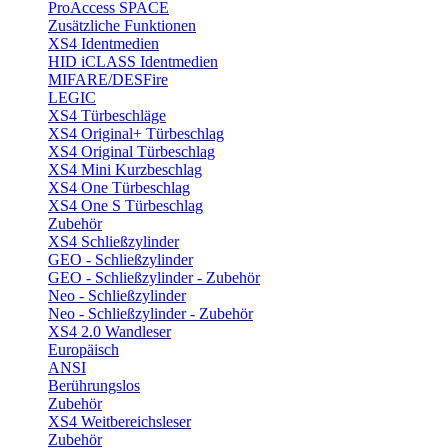
ProAccess SPACE
Zusätzliche Funktionen
XS4 Identmedien
HID iCLASS Identmedien
MIFARE/DESFire
LEGIC
XS4 Türbeschläge
XS4 Original+ Türbeschlag
XS4 Original Türbeschlag
XS4 Mini Kurzbeschlag
XS4 One Türbeschlag
XS4 One S Türbeschlag
Zubehör
XS4 Schließzylinder
GEO - Schließzylinder
GEO - Schließzylinder - Zubehör
Neo - Schließzylinder
Neo - Schließzylinder - Zubehör
XS4 2.0 Wandleser
Europäisch
ANSI
Berührungslos
Zubehör
XS4 Weitbereichsleser
Zubehör