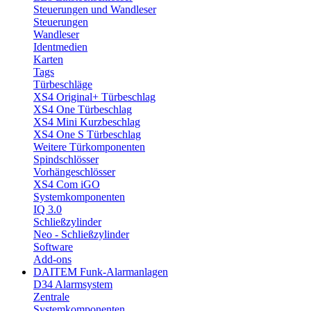
Steuerungen und Wandleser
Steuerungen
Wandleser
Identmedien
Karten
Tags
Türbeschläge
XS4 Original+ Türbeschlag
XS4 One Türbeschlag
XS4 Mini Kurzbeschlag
XS4 One S Türbeschlag
Weitere Türkomponenten
Spindschlösser
Vorhängeschlösser
XS4 Com iGO
Systemkomponenten
IQ 3.0
Schließzylinder
Neo - Schließzylinder
Software
Add-ons
DAITEM Funk-Alarmanlagen
D34 Alarmsystem
Zentrale
Systemkomponenten