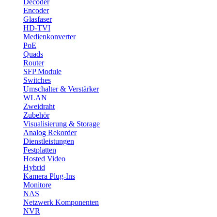
Decoder
Encoder
Glasfaser
HD-TVI
Medienkonverter
PoE
Quads
Router
SFP Module
Switches
Umschalter & Verstärker
WLAN
Zweidraht
Zubehör
Visualisierung & Storage
Analog Rekorder
Dienstleistungen
Festplatten
Hosted Video
Hybrid
Kamera Plug-Ins
Monitore
NAS
Netzwerk Komponenten
NVR