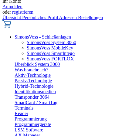
Ihr Konto
Anmelden
oder
registrieren
Übersicht
Persönliches Profil
Adressen
Bestellungen
SimonsVoss - Schließanlagen
SimonsVoss System 3060
SimonsVoss MobileKey
SimonsVoss SmartIntego
SimonsVoss FORTLOX
Überblick System 3060
Was brauche ich?
Aktiv-Technologie
Passiv-Technologie
Hybrid-Technologie
Identifikationsmedien
Transponder 3064
SmartCard / SmartTag
Terminals
Reader
Programmierung
Programmiergeräte
LSM Software
AX Manager