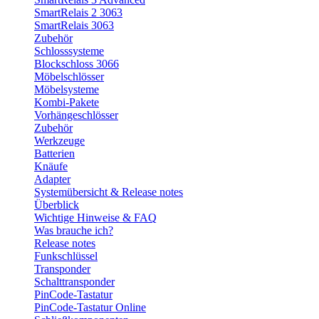
SmartRelais 2 3063
SmartRelais 3063
Zubehör
Schlosssysteme
Blockschloss 3066
Möbelschlösser
Möbelsysteme
Kombi-Pakete
Vorhängeschlösser
Zubehör
Werkzeuge
Batterien
Knäufe
Adapter
Systemübersicht & Release notes
Überblick
Wichtige Hinweise & FAQ
Was brauche ich?
Release notes
Funkschlüssel
Transponder
Schalttransponder
PinCode-Tastatur
PinCode-Tastatur Online