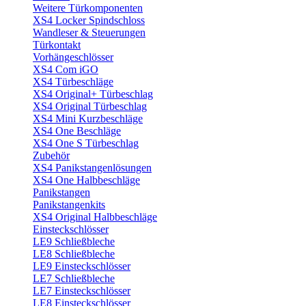
Weitere Türkomponenten
XS4 Locker Spindschloss
Wandleser & Steuerungen
Türkontakt
Vorhängeschlösser
XS4 Com iGO
XS4 Türbeschläge
XS4 Original+ Türbeschlag
XS4 Original Türbeschlag
XS4 Mini Kurzbeschläge
XS4 One Beschläge
XS4 One S Türbeschlag
Zubehör
XS4 Panikstangenlösungen
XS4 One Halbbeschläge
Panikstangen
Panikstangenkits
XS4 Original Halbbeschläge
Einsteckschlösser
LE9 Schließbleche
LE8 Schließbleche
LE9 Einsteckschlösser
LE7 Schließbleche
LE7 Einsteckschlösser
LE8 Einsteckschlösser