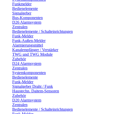
Funkmelder
Bedienelemente
Signalgeber
Bus-Komponenten
D26 Alarmsystem
Zentralen
Bedienelemente / Schalteinrichtungen
Funk-Melder
Funk-Außen-Melder
Alarmierungsmittel
Kanalempfänger / Verstärker
TWG und TWG Module
Zubehör
D24 Alarmsystem
Zentralen
Systemkomponenten
Bedienelemente
Funk-Melder
Signalgeber Draht / Funk
Haustechn. Daitem-Sensoren
Zubehör
D20 Alarmsystem
Zentralen
Bedienelemente / Schalteinrichtungen
Funk-Melder