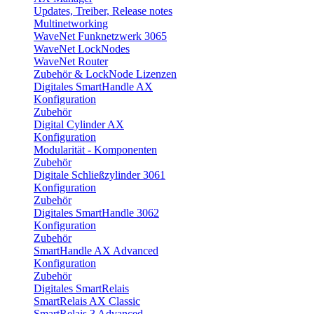
Updates, Treiber, Release notes
Multinetworking
WaveNet Funknetzwerk 3065
WaveNet LockNodes
WaveNet Router
Zubehör & LockNode Lizenzen
Digitales SmartHandle AX
Konfiguration
Zubehör
Digital Cylinder AX
Konfiguration
Modularität - Komponenten
Zubehör
Digitale Schließzylinder 3061
Konfiguration
Zubehör
Digitales SmartHandle 3062
Konfiguration
Zubehör
SmartHandle AX Advanced
Konfiguration
Zubehör
Digitales SmartRelais
SmartRelais AX Classic
SmartRelais 3 Advanced