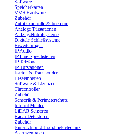
Software
Speicherkarten
VMS Hardware
Zubehör
Zutrittskontrolle & Intercom
Analoge Türstationen
Aufzug-Notrufsysteme
Digitale Schließsysteme
Erweiterungen
IP Audio
IP Innensprechstellen
IP Telefone
IP Türstationen
Karten & Transponder
Leseeinheiten
Software & Lizenzen
Türcontroller
Zubehör
Sensorik & Perimeterschutz
Infrarot Melder
LiDAR Sensoren
Radar Detektoren
Zubehör
Einbruch- und Brandmeldetechnik
Alarmzentralen