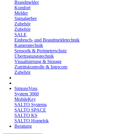
Brandmelder
Komfort
Melder
Signalgeber
Zubehör
Zubehör
SALE
Einbruch- und Brandmeldetechnik
Kameratechnik
Sensorik & Perimeterschutz
Übertragungstechnik
Visualisierung & Storage
Zutrittskontrolle & Intercom
Zubehör
SimonsVoss
System 3060
MobileKey
SALTO Systems
SALTO SPACE
SALTO KS
SALTO Homelok
Beratung