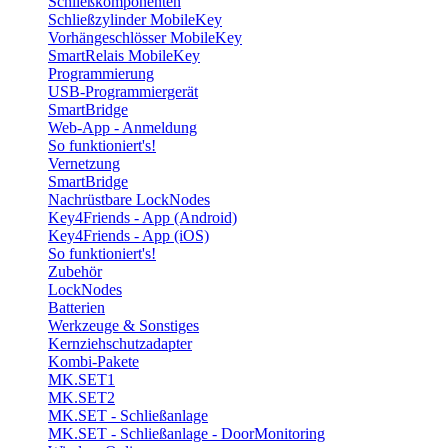
Schließkomponenten
Schließzylinder MobileKey
Vorhängeschlösser MobileKey
SmartRelais MobileKey
Programmierung
USB-Programmiergerät
SmartBridge
Web-App - Anmeldung
So funktioniert's!
Vernetzung
SmartBridge
Nachrüstbare LockNodes
Key4Friends - App (Android)
Key4Friends - App (iOS)
So funktioniert's!
Zubehör
LockNodes
Batterien
Werkzeuge & Sonstiges
Kernziehschutzadapter
Kombi-Pakete
MK.SET1
MK.SET2
MK.SET - Schließanlage
MK.SET - Schließanlage - DoorMonitoring