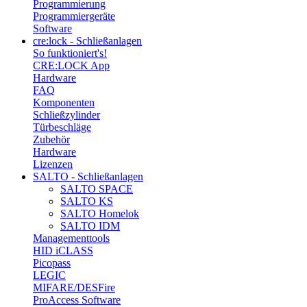
Programmierung
Programmiergeräte
Software
cre:lock - Schließanlagen
So funktioniert's!
CRE:LOCK App
Hardware
FAQ
Komponenten
Schließzylinder
Türbeschläge
Zubehör
Hardware
Lizenzen
SALTO - Schließanlagen
SALTO SPACE
SALTO KS
SALTO Homelok
SALTO IDM
Managementtools
HID iCLASS
Picopass
LEGIC
MIFARE/DESFire
ProAccess Software