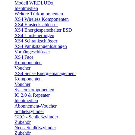
Modell WRDLUDx
Identmedien
Weitere Türkomponenten
XS4 Wireless Komponenten
XS4 Einsteckschlösser
XS4 Energiesparschalter ESD
XS4 Türsteuerungen
XS4 Schrankschlösser
XS4 Panikstangenlösungen
Vorhängeschlösser
XS4 Face
Komponenten
Voucher
XS4 Sense Energiemanagement
Komponenten
Voucher
Systemkomponenten
IQ 2.0 & Repeater
Identmedien
Abonnement-Voucher
Schließzylinder
GEO - Schließzylinder
Zubehör
Neo - Schließzylinder
Zubehör