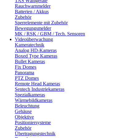
TAS Wählgeräte
Rauchwarnmelder
Batterien / Akkus
Zubehör
Sperrelemente mit Zubehör
Bewegungsmelder
MK / RSK / GBM / Tech. Sensoren
Videoüberwachung
Kameratechnik
Analog HD-Kameras
Boxed Type Kameras
Bullet Kameras
Fix Domes
Panorama
PTZ Domes
Remote Head Kameras
Sentech Industriekameras
Spezialkameras
Wärmebildkameras
Beleuchtung
Gehäuse
Objektive
Positioniersysteme
Zubehör
Übertragungstechnik