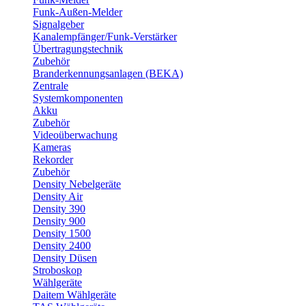
Funk-Außen-Melder
Signalgeber
Kanalempfänger/Funk-Verstärker
Übertragungstechnik
Zubehör
Branderkennungsanlagen (BEKA)
Zentrale
Systemkomponenten
Akku
Zubehör
Videoüberwachung
Kameras
Rekorder
Zubehör
Density Nebelgeräte
Density Air
Density 390
Density 900
Density 1500
Density 2400
Density Düsen
Stroboskop
Wählgeräte
Daitem Wählgeräte