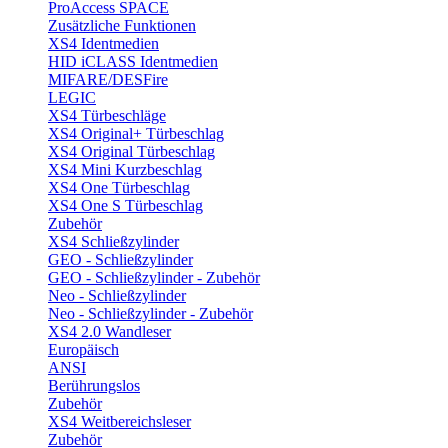
ProAccess SPACE
Zusätzliche Funktionen
XS4 Identmedien
HID iCLASS Identmedien
MIFARE/DESFire
LEGIC
XS4 Türbeschläge
XS4 Original+ Türbeschlag
XS4 Original Türbeschlag
XS4 Mini Kurzbeschlag
XS4 One Türbeschlag
XS4 One S Türbeschlag
Zubehör
XS4 Schließzylinder
GEO - Schließzylinder
GEO - Schließzylinder - Zubehör
Neo - Schließzylinder
Neo - Schließzylinder - Zubehör
XS4 2.0 Wandleser
Europäisch
ANSI
Berührungslos
Zubehör
XS4 Weitbereichsleser
Zubehör