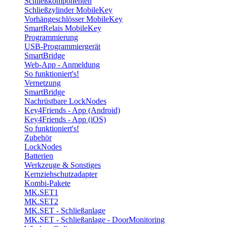
Schließkomponenten
Schließzylinder MobileKey
Vorhängeschlösser MobileKey
SmartRelais MobileKey
Programmierung
USB-Programmiergerät
SmartBridge
Web-App - Anmeldung
So funktioniert's!
Vernetzung
SmartBridge
Nachrüstbare LockNodes
Key4Friends - App (Android)
Key4Friends - App (iOS)
So funktioniert's!
Zubehör
LockNodes
Batterien
Werkzeuge & Sonstiges
Kernziehschutzadapter
Kombi-Pakete
MK.SET1
MK.SET2
MK.SET - Schließanlage
MK.SET - Schließanlage - DoorMonitoring