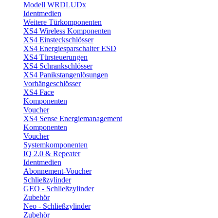
Modell WRDLUDx
Identmedien
Weitere Türkomponenten
XS4 Wireless Komponenten
XS4 Einsteckschlösser
XS4 Energiesparschalter ESD
XS4 Türsteuerungen
XS4 Schrankschlösser
XS4 Panikstangenlösungen
Vorhängeschlösser
XS4 Face
Komponenten
Voucher
XS4 Sense Energiemanagement
Komponenten
Voucher
Systemkomponenten
IQ 2.0 & Repeater
Identmedien
Abonnement-Voucher
Schließzylinder
GEO - Schließzylinder
Zubehör
Neo - Schließzylinder
Zubehör