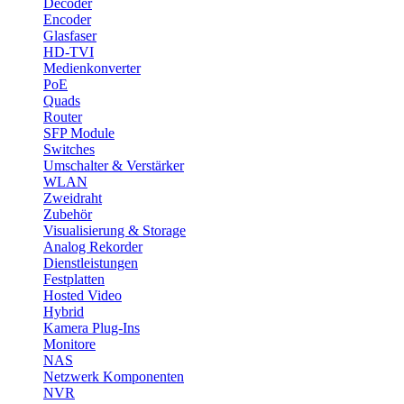
Decoder
Encoder
Glasfaser
HD-TVI
Medienkonverter
PoE
Quads
Router
SFP Module
Switches
Umschalter & Verstärker
WLAN
Zweidraht
Zubehör
Visualisierung & Storage
Analog Rekorder
Dienstleistungen
Festplatten
Hosted Video
Hybrid
Kamera Plug-Ins
Monitore
NAS
Netzwerk Komponenten
NVR