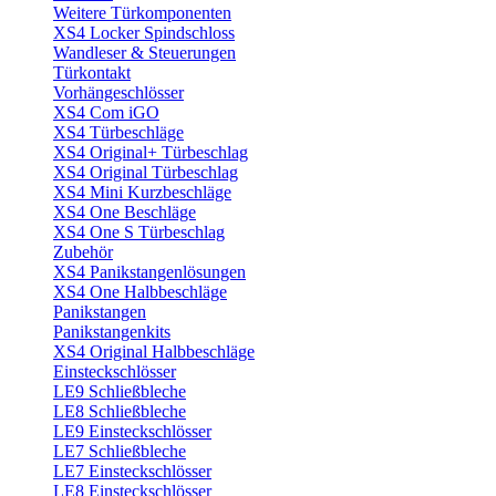
Weitere Türkomponenten
XS4 Locker Spindschloss
Wandleser & Steuerungen
Türkontakt
Vorhängeschlösser
XS4 Com iGO
XS4 Türbeschläge
XS4 Original+ Türbeschlag
XS4 Original Türbeschlag
XS4 Mini Kurzbeschläge
XS4 One Beschläge
XS4 One S Türbeschlag
Zubehör
XS4 Panikstangenlösungen
XS4 One Halbbeschläge
Panikstangen
Panikstangenkits
XS4 Original Halbbeschläge
Einsteckschlösser
LE9 Schließbleche
LE8 Schließbleche
LE9 Einsteckschlösser
LE7 Schließbleche
LE7 Einsteckschlösser
LE8 Einsteckschlösser