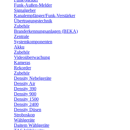
Funk-Außen-Melder
Signalgeber
Kanalempfänger/Funk-Verstärker
Übertragungstechnik
Zubehör
Branderkennungsanlagen (BEKA)
Zentrale
Systemkomponenten
Akku
Zubehör
Videoüberwachung
Kameras
Rekorder
Zubehör
Density Nebelgeräte
Density Air
Density 390
Density 900
Density 1500
Density 2400
Density Düsen
Stroboskop
Wählgeräte
Daitem Wählgeräte