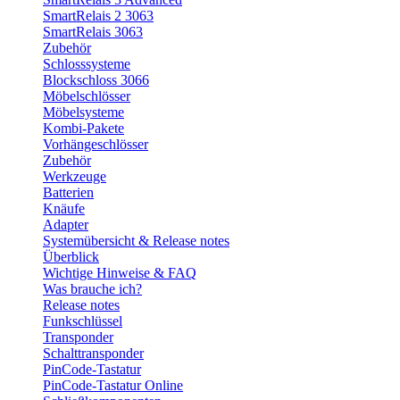
SmartRelais 2 3063
SmartRelais 3063
Zubehör
Schlosssysteme
Blockschloss 3066
Möbelschlösser
Möbelsysteme
Kombi-Pakete
Vorhängeschlösser
Zubehör
Werkzeuge
Batterien
Knäufe
Adapter
Systemübersicht & Release notes
Überblick
Wichtige Hinweise & FAQ
Was brauche ich?
Release notes
Funkschlüssel
Transponder
Schalttransponder
PinCode-Tastatur
PinCode-Tastatur Online