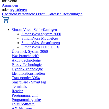
Ihr Konto
Anmelden
oder
registrieren
Übersicht
Persönliches Profil
Adressen
Bestellungen
SimonsVoss - Schließanlagen
SimonsVoss System 3060
SimonsVoss MobileKey
SimonsVoss SmartIntego
SimonsVoss FORTLOX
Überblick System 3060
Was brauche ich?
Aktiv-Technologie
Passiv-Technologie
Hybrid-Technologie
Identifikationsmedien
Transponder 3064
SmartCard / SmartTag
Terminals
Reader
Programmierung
Programmiergeräte
LSM Software
AX Manager