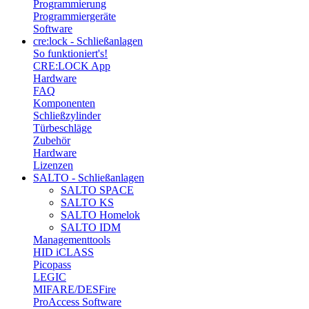
Programmierung
Programmiergeräte
Software
cre:lock - Schließanlagen
So funktioniert's!
CRE:LOCK App
Hardware
FAQ
Komponenten
Schließzylinder
Türbeschläge
Zubehör
Hardware
Lizenzen
SALTO - Schließanlagen
SALTO SPACE
SALTO KS
SALTO Homelok
SALTO IDM
Managementtools
HID iCLASS
Picopass
LEGIC
MIFARE/DESFire
ProAccess Software