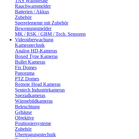
TAS Wählgeräte
Rauchwarnmelder
Batterien / Akkus
Zubehör
Sperrelemente mit Zubehör
Bewegungsmelder
MK / RSK / GBM / Tech. Sensoren
Videoüberwachung
Kameratechnik
Analog HD-Kameras
Boxed Type Kameras
Bullet Kameras
Fix Domes
Panorama
PTZ Domes
Remote Head Kameras
Sentech Industriekameras
Spezialkameras
Wärmebildkameras
Beleuchtung
Gehäuse
Objektive
Positioniersysteme
Zubehör
Übertragungstechnik