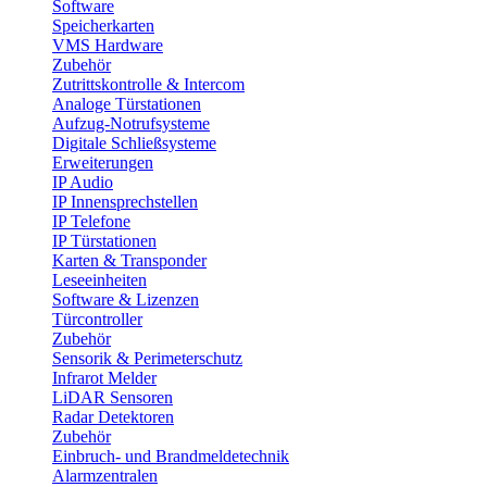
Software
Speicherkarten
VMS Hardware
Zubehör
Zutrittskontrolle & Intercom
Analoge Türstationen
Aufzug-Notrufsysteme
Digitale Schließsysteme
Erweiterungen
IP Audio
IP Innensprechstellen
IP Telefone
IP Türstationen
Karten & Transponder
Leseeinheiten
Software & Lizenzen
Türcontroller
Zubehör
Sensorik & Perimeterschutz
Infrarot Melder
LiDAR Sensoren
Radar Detektoren
Zubehör
Einbruch- und Brandmeldetechnik
Alarmzentralen