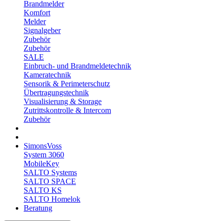
Brandmelder
Komfort
Melder
Signalgeber
Zubehör
Zubehör
SALE
Einbruch- und Brandmeldetechnik
Kameratechnik
Sensorik & Perimeterschutz
Übertragungstechnik
Visualisierung & Storage
Zutrittskontrolle & Intercom
Zubehör
SimonsVoss
System 3060
MobileKey
SALTO Systems
SALTO SPACE
SALTO KS
SALTO Homelok
Beratung