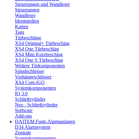
Steuerungen und Wandleser
Steuerungen
Wandleser
Identmedien
Karten
Tags
Türbeschläge
XS4 Original+ Türbeschlag
XS4 One Türbeschlag
XS4 Mini Kurzbeschlag
XS4 One S Türbeschlag
Weitere Türkomponenten
Spindschlösser
Vorhängeschlösser
XS4 Com iGO
Systemkomponenten
IQ 3.0
Schließzylinder
Neo - Schließzylinder
Software
Add-ons
DAITEM Funk-Alarmanlagen
D34 Alarmsystem
Zentrale
Systemkomponenten