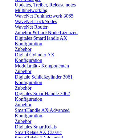
Updates, Treiber, Release notes
Multinetworking
WaveNet Funknetzwerk 3065
WaveNet LockNodes
WaveNet Router
Zubehör & LockNode Lizenzen
Digitales SmartHandle AX
Konfiguration
Zubehör
Digital Cylinder AX
Konfiguration
Modularität - Komponenten
Zubehör
Digitale Schließzylinder 3061
Konfiguration
Zubehör
Digitales SmartHandle 3062
Konfiguration
Zubehör
SmartHandle AX Advanced
Konfiguration
Zubehör
Digitales SmartRelais
SmartRelais AX Classic
SmartRelais 3 Advanced