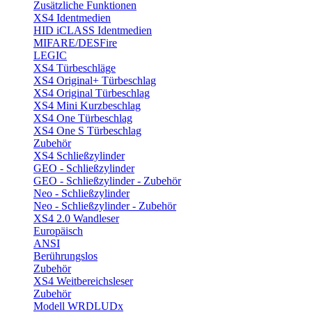
Zusätzliche Funktionen
XS4 Identmedien
HID iCLASS Identmedien
MIFARE/DESFire
LEGIC
XS4 Türbeschläge
XS4 Original+ Türbeschlag
XS4 Original Türbeschlag
XS4 Mini Kurzbeschlag
XS4 One Türbeschlag
XS4 One S Türbeschlag
Zubehör
XS4 Schließzylinder
GEO - Schließzylinder
GEO - Schließzylinder - Zubehör
Neo - Schließzylinder
Neo - Schließzylinder - Zubehör
XS4 2.0 Wandleser
Europäisch
ANSI
Berührungslos
Zubehör
XS4 Weitbereichsleser
Zubehör
Modell WRDLUDx