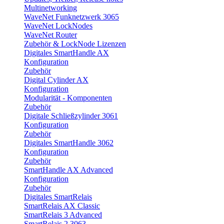
Multinetworking
WaveNet Funknetzwerk 3065
WaveNet LockNodes
WaveNet Router
Zubehör & LockNode Lizenzen
Digitales SmartHandle AX
Konfiguration
Zubehör
Digital Cylinder AX
Konfiguration
Modularität - Komponenten
Zubehör
Digitale Schließzylinder 3061
Konfiguration
Zubehör
Digitales SmartHandle 3062
Konfiguration
Zubehör
SmartHandle AX Advanced
Konfiguration
Zubehör
Digitales SmartRelais
SmartRelais AX Classic
SmartRelais 3 Advanced
SmartRelais 2 3063