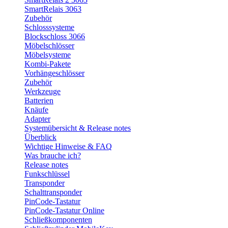
SmartRelais 3063
Zubehör
Schlosssysteme
Blockschloss 3066
Möbelschlösser
Möbelsysteme
Kombi-Pakete
Vorhängeschlösser
Zubehör
Werkzeuge
Batterien
Knäufe
Adapter
Systemübersicht & Release notes
Überblick
Wichtige Hinweise & FAQ
Was brauche ich?
Release notes
Funkschlüssel
Transponder
Schalttransponder
PinCode-Tastatur
PinCode-Tastatur Online
Schließkomponenten