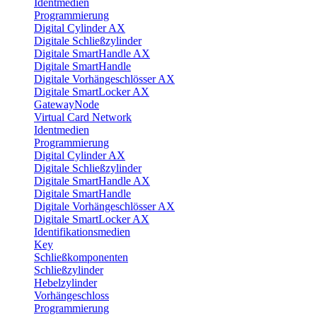
Identmedien
Programmierung
Digital Cylinder AX
Digitale Schließzylinder
Digitale SmartHandle AX
Digitale SmartHandle
Digitale Vorhängeschlösser AX
Digitale SmartLocker AX
GatewayNode
Virtual Card Network
Identmedien
Programmierung
Digital Cylinder AX
Digitale Schließzylinder
Digitale SmartHandle AX
Digitale SmartHandle
Digitale Vorhängeschlösser AX
Digitale SmartLocker AX
Identifikationsmedien
Key
Schließkomponenten
Schließzylinder
Hebelzylinder
Vorhängeschloss
Programmierung