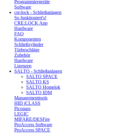
Programmiergeräte
Software
cre:lock - Schließanlagen
So funktioniert's!
CRE:LOCK App
Hardware
FAQ
Komponenten
Schließzylinder
Türbeschläge
Zubehör
Hardware
Lizenzen
SALTO - Schließanlagen
SALTO SPACE
SALTO KS
SALTO Homelok
SALTO IDM
Managementtools
HID iCLASS
Picopass
LEGIC
MIFARE/DESFire
ProAccess Software
ProAccess SPACE