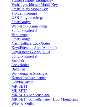
Schließzylinder MobileKey
Vorhängeschlösser MobileKey
SmartRelais MobileKey
Programmierung
USB-Programmiergerät
SmartBridge
Web-App - Anmeldung
So funktioniert's!
Vernetzung
SmartBridge
Nachrüstbare LockNodes
Key4Friends - App (Android)
Key4Friends - App (iOS)
So funktioniert's!
Zubehör
LockNodes
Batterien
Werkzeuge & Sonstiges
Kernziehschutzadapter
Kombi-Pakete
MK.SET1
MK.SET2
MK.SET - Schließanlage
MK.SET - Schließanlage - DoorMonitoring
Wireless Online