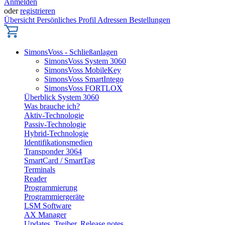
Anmelden
oder
registrieren
Übersicht
Persönliches Profil
Adressen
Bestellungen
SimonsVoss - Schließanlagen
SimonsVoss System 3060
SimonsVoss MobileKey
SimonsVoss SmartIntego
SimonsVoss FORTLOX
Überblick System 3060
Was brauche ich?
Aktiv-Technologie
Passiv-Technologie
Hybrid-Technologie
Identifikationsmedien
Transponder 3064
SmartCard / SmartTag
Terminals
Reader
Programmierung
Programmiergeräte
LSM Software
AX Manager
Updates, Treiber, Release notes