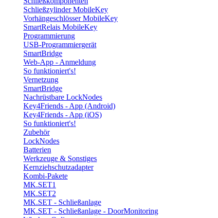
Schließkomponenten
Schließzylinder MobileKey
Vorhängeschlösser MobileKey
SmartRelais MobileKey
Programmierung
USB-Programmiergerät
SmartBridge
Web-App - Anmeldung
So funktioniert's!
Vernetzung
SmartBridge
Nachrüstbare LockNodes
Key4Friends - App (Android)
Key4Friends - App (iOS)
So funktioniert's!
Zubehör
LockNodes
Batterien
Werkzeuge & Sonstiges
Kernziehschutzadapter
Kombi-Pakete
MK.SET1
MK.SET2
MK.SET - Schließanlage
MK.SET - Schließanlage - DoorMonitoring