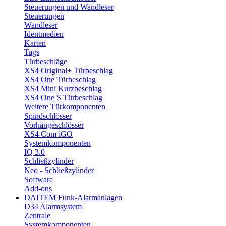
Steuerungen und Wandleser
Steuerungen
Wandleser
Identmedien
Karten
Tags
Türbeschläge
XS4 Original+ Türbeschlag
XS4 One Türbeschlag
XS4 Mini Kurzbeschlag
XS4 One S Türbeschlag
Weitere Türkomponenten
Spindschlösser
Vorhängeschlösser
XS4 Com iGO
Systemkomponenten
IQ 3.0
Schließzylinder
Neo - Schließzylinder
Software
Add-ons
DAITEM Funk-Alarmanlagen
D34 Alarmsystem
Zentrale
Systemkomponenten