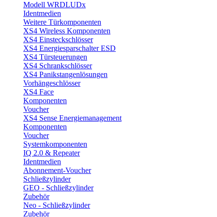
Modell WRDLUDx
Identmedien
Weitere Türkomponenten
XS4 Wireless Komponenten
XS4 Einsteckschlösser
XS4 Energiesparschalter ESD
XS4 Türsteuerungen
XS4 Schrankschlösser
XS4 Panikstangenlösungen
Vorhängeschlösser
XS4 Face
Komponenten
Voucher
XS4 Sense Energiemanagement
Komponenten
Voucher
Systemkomponenten
IQ 2.0 & Repeater
Identmedien
Abonnement-Voucher
Schließzylinder
GEO - Schließzylinder
Zubehör
Neo - Schließzylinder
Zubehör