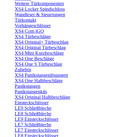
Weitere Türkomponenten
XS4 Locker Spindschloss
Wandleser & Steuerungen
Türkontakt
Vorhängeschlösser
XS4 Com iGO
XS4 Türbeschläge
XS4 Original+ Türbeschlag
XS4 Original Türbeschlag
XS4 Mini Kurzbeschläge
XS4 One Beschläge
XS4 One S Türbeschlag
Zubehör
XS4 Panikstangenlösungen
XS4 One Halbbeschläge
Panikstangen
Panikstangenkits
XS4 Original Halbbeschläge
Einsteckschlösser
LE9 Schließbleche
LE8 Schließbleche
LE9 Einsteckschlösser
LE7 Schließbleche
LE7 Einsteckschlösser
LE8 Einsteckschlösser