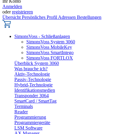
Ihr Konto
Anmelden
oder
registrieren
Übersicht
Persönliches Profil
Adressen
Bestellungen
SimonsVoss - Schließanlagen
SimonsVoss System 3060
SimonsVoss MobileKey
SimonsVoss SmartIntego
SimonsVoss FORTLOX
Überblick System 3060
Was brauche ich?
Aktiv-Technologie
Passiv-Technologie
Hybrid-Technologie
Identifikationsmedien
Transponder 3064
SmartCard / SmartTag
Terminals
Reader
Programmierung
Programmiergeräte
LSM Software
AX Manager