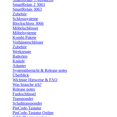
SmartRelais 2 3063
SmartRelais 3063
Zubehör
Schlosssysteme
Blockschloss 3066
Möbelschlösser
Möbelsysteme
Kombi-Pakete
Vorhängeschlösser
Zubehör
Werkzeuge
Batterien
Knäufe
Adapter
Systemübersicht & Release notes
Überblick
Wichtige Hinweise & FAQ
Was brauche ich?
Release notes
Funkschlüssel
Transponder
Schalttransponder
PinCode-Tastatur
PinCode-Tastatur Online