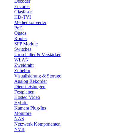
Decoder
Encoder
Glasfaser
HD-TVI
Medienkonverter
PoE
Quads
Router
SFP Module
Switches
Umschalter & Verstärker
WLAN
Zweidraht
Zubehör
Visualisierung & Storage
Analog Rekorder
Dienstleistungen
Festplatten
Hosted Video
Hybrid
Kamera Plug-Ins
Monitore
NAS
Netzwerk Komponenten
NVR