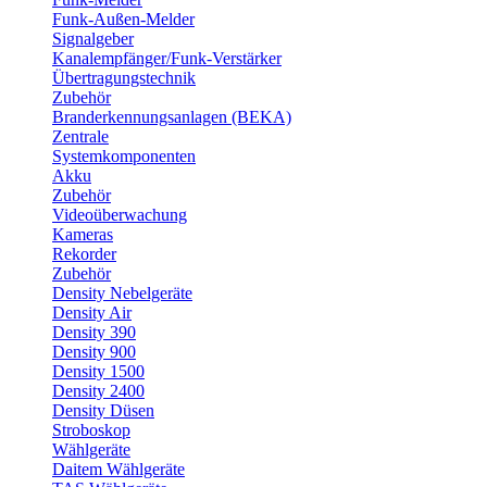
Funk-Außen-Melder
Signalgeber
Kanalempfänger/Funk-Verstärker
Übertragungstechnik
Zubehör
Branderkennungsanlagen (BEKA)
Zentrale
Systemkomponenten
Akku
Zubehör
Videoüberwachung
Kameras
Rekorder
Zubehör
Density Nebelgeräte
Density Air
Density 390
Density 900
Density 1500
Density 2400
Density Düsen
Stroboskop
Wählgeräte
Daitem Wählgeräte