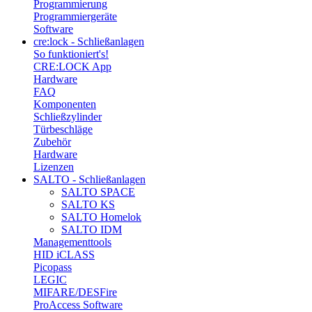
Programmierung
Programmiergeräte
Software
cre:lock - Schließanlagen
So funktioniert's!
CRE:LOCK App
Hardware
FAQ
Komponenten
Schließzylinder
Türbeschläge
Zubehör
Hardware
Lizenzen
SALTO - Schließanlagen
SALTO SPACE
SALTO KS
SALTO Homelok
SALTO IDM
Managementtools
HID iCLASS
Picopass
LEGIC
MIFARE/DESFire
ProAccess Software