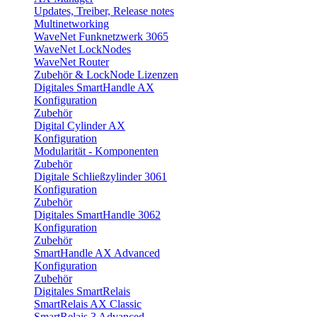
Updates, Treiber, Release notes
Multinetworking
WaveNet Funknetzwerk 3065
WaveNet LockNodes
WaveNet Router
Zubehör & LockNode Lizenzen
Digitales SmartHandle AX
Konfiguration
Zubehör
Digital Cylinder AX
Konfiguration
Modularität - Komponenten
Zubehör
Digitale Schließzylinder 3061
Konfiguration
Zubehör
Digitales SmartHandle 3062
Konfiguration
Zubehör
SmartHandle AX Advanced
Konfiguration
Zubehör
Digitales SmartRelais
SmartRelais AX Classic
SmartRelais 3 Advanced