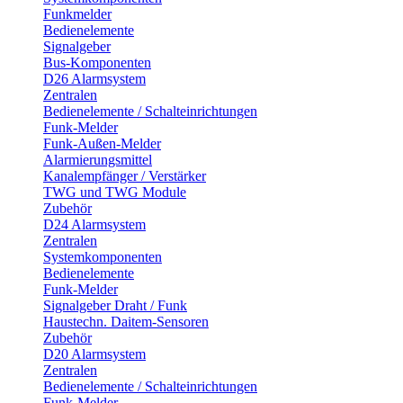
Funkmelder
Bedienelemente
Signalgeber
Bus-Komponenten
D26 Alarmsystem
Zentralen
Bedienelemente / Schalteinrichtungen
Funk-Melder
Funk-Außen-Melder
Alarmierungsmittel
Kanalempfänger / Verstärker
TWG und TWG Module
Zubehör
D24 Alarmsystem
Zentralen
Systemkomponenten
Bedienelemente
Funk-Melder
Signalgeber Draht / Funk
Haustechn. Daitem-Sensoren
Zubehör
D20 Alarmsystem
Zentralen
Bedienelemente / Schalteinrichtungen
Funk-Melder