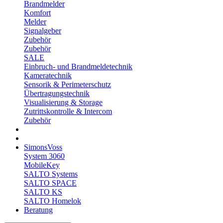
Brandmelder
Komfort
Melder
Signalgeber
Zubehör
Zubehör
SALE
Einbruch- und Brandmeldetechnik
Kameratechnik
Sensorik & Perimeterschutz
Übertragungstechnik
Visualisierung & Storage
Zutrittskontrolle & Intercom
Zubehör
SimonsVoss
System 3060
MobileKey
SALTO Systems
SALTO SPACE
SALTO KS
SALTO Homelok
Beratung