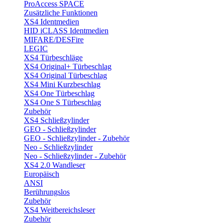
ProAccess SPACE
Zusätzliche Funktionen
XS4 Identmedien
HID iCLASS Identmedien
MIFARE/DESFire
LEGIC
XS4 Türbeschläge
XS4 Original+ Türbeschlag
XS4 Original Türbeschlag
XS4 Mini Kurzbeschlag
XS4 One Türbeschlag
XS4 One S Türbeschlag
Zubehör
XS4 Schließzylinder
GEO - Schließzylinder
GEO - Schließzylinder - Zubehör
Neo - Schließzylinder
Neo - Schließzylinder - Zubehör
XS4 2.0 Wandleser
Europäisch
ANSI
Berührungslos
Zubehör
XS4 Weitbereichsleser
Zubehör