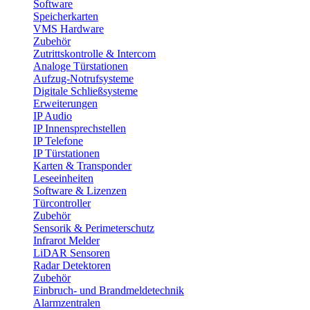
Software
Speicherkarten
VMS Hardware
Zubehör
Zutrittskontrolle & Intercom
Analoge Türstationen
Aufzug-Notrufsysteme
Digitale Schließsysteme
Erweiterungen
IP Audio
IP Innensprechstellen
IP Telefone
IP Türstationen
Karten & Transponder
Leseeinheiten
Software & Lizenzen
Türcontroller
Zubehör
Sensorik & Perimeterschutz
Infrarot Melder
LiDAR Sensoren
Radar Detektoren
Zubehör
Einbruch- und Brandmeldetechnik
Alarmzentralen