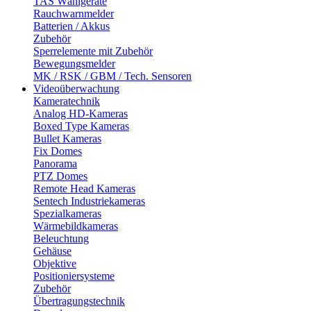
TAS Wählgeräte
Rauchwarnmelder
Batterien / Akkus
Zubehör
Sperrelemente mit Zubehör
Bewegungsmelder
MK / RSK / GBM / Tech. Sensoren
Videoüberwachung
Kameratechnik
Analog HD-Kameras
Boxed Type Kameras
Bullet Kameras
Fix Domes
Panorama
PTZ Domes
Remote Head Kameras
Sentech Industriekameras
Spezialkameras
Wärmebildkameras
Beleuchtung
Gehäuse
Objektive
Positioniersysteme
Zubehör
Übertragungstechnik