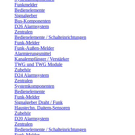
Funkmelder
Bedienelemente
Signalgeber
Bus-Komponenten
D26 Alarmsystem
Zentralen
Bedienelemente / Schalteinrichtungen
Funk-Melder
Funk-Außen-Melder
Alarmierungsmittel
Kanalempfänger / Verstärker
TWG und TWG Module
Zubehör
D24 Alarmsystem
Zentralen
Systemkomponenten
Bedienelemente
Funk-Melder
Signalgeber Draht / Funk
Haustechn. Daitem-Sensoren
Zubehör
D20 Alarmsystem
Zentralen
Bedienelemente / Schalteinrichtungen
Funk-Melder