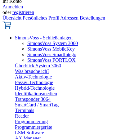
Ihr Konto
Anmelden
oder
registrieren
Übersicht
Persönliches Profil
Adressen
Bestellungen
SimonsVoss - Schließanlagen
SimonsVoss System 3060
SimonsVoss MobileKey
SimonsVoss SmartIntego
SimonsVoss FORTLOX
Überblick System 3060
Was brauche ich?
Aktiv-Technologie
Passiv-Technologie
Hybrid-Technologie
Identifikationsmedien
Transponder 3064
SmartCard / SmartTag
Terminals
Reader
Programmierung
Programmiergeräte
LSM Software
AX Manager