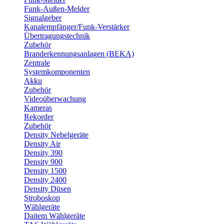
Funk-Außen-Melder
Signalgeber
Kanalempfänger/Funk-Verstärker
Übertragungstechnik
Zubehör
Branderkennungsanlagen (BEKA)
Zentrale
Systemkomponenten
Akku
Zubehör
Videoüberwachung
Kameras
Rekorder
Zubehör
Density Nebelgeräte
Density Air
Density 390
Density 900
Density 1500
Density 2400
Density Düsen
Stroboskop
Wählgeräte
Daitem Wählgeräte