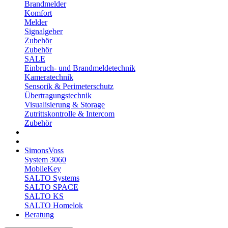
Brandmelder
Komfort
Melder
Signalgeber
Zubehör
Zubehör
SALE
Einbruch- und Brandmeldetechnik
Kameratechnik
Sensorik & Perimeterschutz
Übertragungstechnik
Visualisierung & Storage
Zutrittskontrolle & Intercom
Zubehör
SimonsVoss
System 3060
MobileKey
SALTO Systems
SALTO SPACE
SALTO KS
SALTO Homelok
Beratung