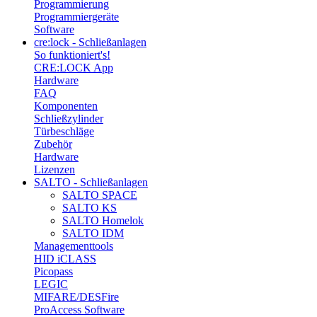
Programmierung
Programmiergeräte
Software
cre:lock - Schließanlagen
So funktioniert's!
CRE:LOCK App
Hardware
FAQ
Komponenten
Schließzylinder
Türbeschläge
Zubehör
Hardware
Lizenzen
SALTO - Schließanlagen
SALTO SPACE
SALTO KS
SALTO Homelok
SALTO IDM
Managementtools
HID iCLASS
Picopass
LEGIC
MIFARE/DESFire
ProAccess Software