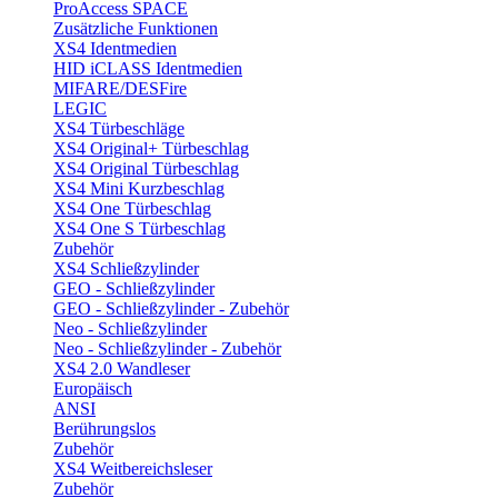
ProAccess SPACE
Zusätzliche Funktionen
XS4 Identmedien
HID iCLASS Identmedien
MIFARE/DESFire
LEGIC
XS4 Türbeschläge
XS4 Original+ Türbeschlag
XS4 Original Türbeschlag
XS4 Mini Kurzbeschlag
XS4 One Türbeschlag
XS4 One S Türbeschlag
Zubehör
XS4 Schließzylinder
GEO - Schließzylinder
GEO - Schließzylinder - Zubehör
Neo - Schließzylinder
Neo - Schließzylinder - Zubehör
XS4 2.0 Wandleser
Europäisch
ANSI
Berührungslos
Zubehör
XS4 Weitbereichsleser
Zubehör