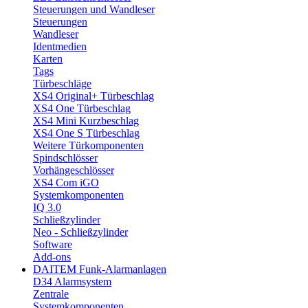
Steuerungen und Wandleser
Steuerungen
Wandleser
Identmedien
Karten
Tags
Türbeschläge
XS4 Original+ Türbeschlag
XS4 One Türbeschlag
XS4 Mini Kurzbeschlag
XS4 One S Türbeschlag
Weitere Türkomponenten
Spindschlösser
Vorhängeschlösser
XS4 Com iGO
Systemkomponenten
IQ 3.0
Schließzylinder
Neo - Schließzylinder
Software
Add-ons
DAITEM Funk-Alarmanlagen
D34 Alarmsystem
Zentrale
Systemkomponenten