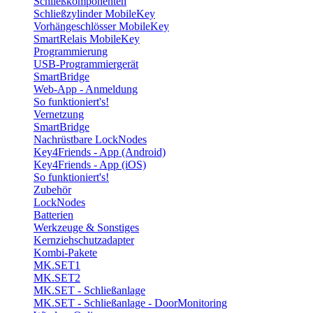
Schließkomponenten
Schließzylinder MobileKey
Vorhängeschlösser MobileKey
SmartRelais MobileKey
Programmierung
USB-Programmiergerät
SmartBridge
Web-App - Anmeldung
So funktioniert's!
Vernetzung
SmartBridge
Nachrüstbare LockNodes
Key4Friends - App (Android)
Key4Friends - App (iOS)
So funktioniert's!
Zubehör
LockNodes
Batterien
Werkzeuge & Sonstiges
Kernziehschutzadapter
Kombi-Pakete
MK.SET1
MK.SET2
MK.SET - Schließanlage
MK.SET - Schließanlage - DoorMonitoring