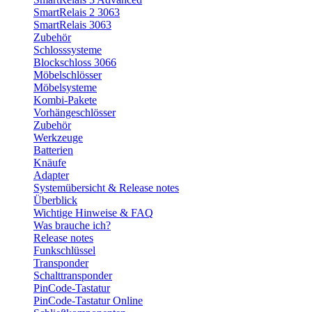
SmartRelais 2 3063
SmartRelais 3063
Zubehör
Schlosssysteme
Blockschloss 3066
Möbelschlösser
Möbelsysteme
Kombi-Pakete
Vorhängeschlösser
Zubehör
Werkzeuge
Batterien
Knäufe
Adapter
Systemübersicht & Release notes
Überblick
Wichtige Hinweise & FAQ
Was brauche ich?
Release notes
Funkschlüssel
Transponder
Schalttransponder
PinCode-Tastatur
PinCode-Tastatur Online