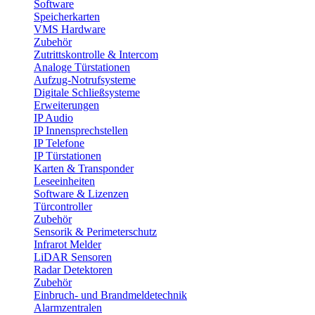
Software
Speicherkarten
VMS Hardware
Zubehör
Zutrittskontrolle & Intercom
Analoge Türstationen
Aufzug-Notrufsysteme
Digitale Schließsysteme
Erweiterungen
IP Audio
IP Innensprechstellen
IP Telefone
IP Türstationen
Karten & Transponder
Leseeinheiten
Software & Lizenzen
Türcontroller
Zubehör
Sensorik & Perimeterschutz
Infrarot Melder
LiDAR Sensoren
Radar Detektoren
Zubehör
Einbruch- und Brandmeldetechnik
Alarmzentralen