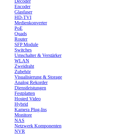
Decoder
Encoder
Glasfaser
HD-TVI
Medienkonverter
PoE
Quads
Router
SFP Module
Switches
Umschalter & Verstärker
WLAN
Zweidraht
Zubehör
Visualisierung & Storage
Analog Rekorder
Dienstleistungen
Festplatten
Hosted Video
Hybrid
Kamera Plug-Ins
Monitore
NAS
Netzwerk Komponenten
NVR