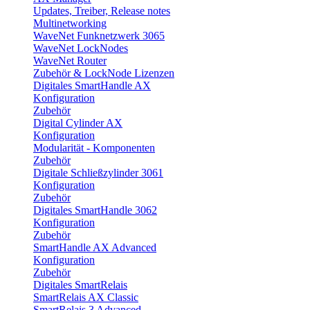
Updates, Treiber, Release notes
Multinetworking
WaveNet Funknetzwerk 3065
WaveNet LockNodes
WaveNet Router
Zubehör & LockNode Lizenzen
Digitales SmartHandle AX
Konfiguration
Zubehör
Digital Cylinder AX
Konfiguration
Modularität - Komponenten
Zubehör
Digitale Schließzylinder 3061
Konfiguration
Zubehör
Digitales SmartHandle 3062
Konfiguration
Zubehör
SmartHandle AX Advanced
Konfiguration
Zubehör
Digitales SmartRelais
SmartRelais AX Classic
SmartRelais 3 Advanced