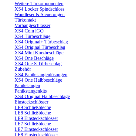
Weitere Türkomponenten
XS4 Locker Spindschloss
Wandleser & Steuerungen
Türkontakt
Vorhängeschlösser
XS4 Com iGO
XS4 Türbeschläge
XS4 Original+ Türbeschlag
XS4 Original Türbeschlag
XS4 Mini Kurzbeschläge
XS4 One Beschläge
XS4 One S Türbeschlag
Zubehör
XS4 Panikstangenlösungen
XS4 One Halbbeschläge
Panikstangen
Panikstangenkits
XS4 Original Halbbeschläge
Einsteckschlösser
LE9 Schließbleche
LE8 Schließbleche
LE9 Einsteckschlösser
LE7 Schließbleche
LE7 Einsteckschlösser
LE8 Einsteckschlösser