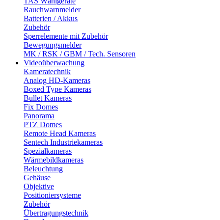
TAS Wählgeräte
Rauchwarnmelder
Batterien / Akkus
Zubehör
Sperrelemente mit Zubehör
Bewegungsmelder
MK / RSK / GBM / Tech. Sensoren
Videoüberwachung
Kameratechnik
Analog HD-Kameras
Boxed Type Kameras
Bullet Kameras
Fix Domes
Panorama
PTZ Domes
Remote Head Kameras
Sentech Industriekameras
Spezialkameras
Wärmebildkameras
Beleuchtung
Gehäuse
Objektive
Positioniersysteme
Zubehör
Übertragungstechnik