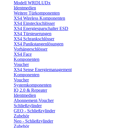
Modell WRDLUDx
Identmedien
Weitere Türkomponenten
XS4 Wireless Komponenten
XS4 Einsteckschlösser
XS4 Energiesparschalter ESD
XS4 Türsteuerungen
XS4 Schrankschlösser
XS4 Panikstangenlösungen
Vorhängeschlösser
XS4 Face
Komponenten
Voucher
XS4 Sense Energiemanagement
Komponenten
Voucher
Systemkomponenten
IQ 2.0 & Repeater
Identmedien
Abonnement-Voucher
Schließzylinder
GEO - Schließzylinder
Zubehör
Neo - Schließzylinder
Zubehör