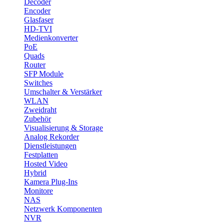
Decoder
Encoder
Glasfaser
HD-TVI
Medienkonverter
PoE
Quads
Router
SFP Module
Switches
Umschalter & Verstärker
WLAN
Zweidraht
Zubehör
Visualisierung & Storage
Analog Rekorder
Dienstleistungen
Festplatten
Hosted Video
Hybrid
Kamera Plug-Ins
Monitore
NAS
Netzwerk Komponenten
NVR