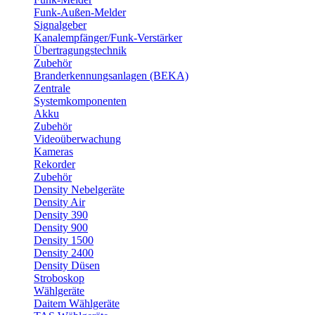
Funk-Außen-Melder
Signalgeber
Kanalempfänger/Funk-Verstärker
Übertragungstechnik
Zubehör
Branderkennungsanlagen (BEKA)
Zentrale
Systemkomponenten
Akku
Zubehör
Videoüberwachung
Kameras
Rekorder
Zubehör
Density Nebelgeräte
Density Air
Density 390
Density 900
Density 1500
Density 2400
Density Düsen
Stroboskop
Wählgeräte
Daitem Wählgeräte