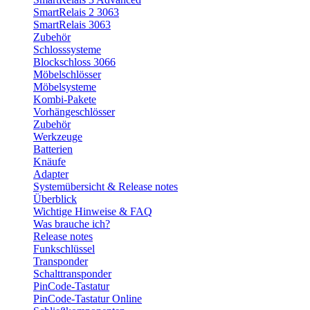
SmartRelais 2 3063
SmartRelais 3063
Zubehör
Schlosssysteme
Blockschloss 3066
Möbelschlösser
Möbelsysteme
Kombi-Pakete
Vorhängeschlösser
Zubehör
Werkzeuge
Batterien
Knäufe
Adapter
Systemübersicht & Release notes
Überblick
Wichtige Hinweise & FAQ
Was brauche ich?
Release notes
Funkschlüssel
Transponder
Schalttransponder
PinCode-Tastatur
PinCode-Tastatur Online