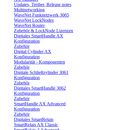
Updates, Treiber, Release notes
Multinetworking
WaveNet Funknetzwerk 3065
WaveNet LockNodes
WaveNet Router
Zubehör & LockNode Lizenzen
Digitales SmartHandle AX
Konfiguration
Zubehör
Digital Cylinder AX
Konfiguration
Modularität - Komponenten
Zubehör
Digitale Schließzylinder 3061
Konfiguration
Zubehör
Digitales SmartHandle 3062
Konfiguration
Zubehör
SmartHandle AX Advanced
Konfiguration
Zubehör
Digitales SmartRelais
SmartRelais AX Classic
SmartRelais 3 Advanced