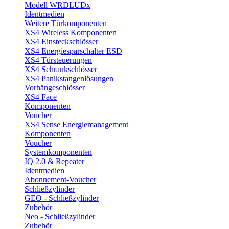
Modell WRDLUDx
Identmedien
Weitere Türkomponenten
XS4 Wireless Komponenten
XS4 Einsteckschlösser
XS4 Energiesparschalter ESD
XS4 Türsteuerungen
XS4 Schrankschlösser
XS4 Panikstangenlösungen
Vorhängeschlösser
XS4 Face
Komponenten
Voucher
XS4 Sense Energiemanagement
Komponenten
Voucher
Systemkomponenten
IQ 2.0 & Repeater
Identmedien
Abonnement-Voucher
Schließzylinder
GEO - Schließzylinder
Zubehör
Neo - Schließzylinder
Zubehör