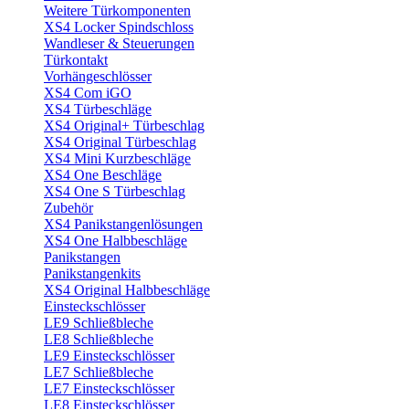
Weitere Türkomponenten
XS4 Locker Spindschloss
Wandleser & Steuerungen
Türkontakt
Vorhängeschlösser
XS4 Com iGO
XS4 Türbeschläge
XS4 Original+ Türbeschlag
XS4 Original Türbeschlag
XS4 Mini Kurzbeschläge
XS4 One Beschläge
XS4 One S Türbeschlag
Zubehör
XS4 Panikstangenlösungen
XS4 One Halbbeschläge
Panikstangen
Panikstangenkits
XS4 Original Halbbeschläge
Einsteckschlösser
LE9 Schließbleche
LE8 Schließbleche
LE9 Einsteckschlösser
LE7 Schließbleche
LE7 Einsteckschlösser
LE8 Einsteckschlösser