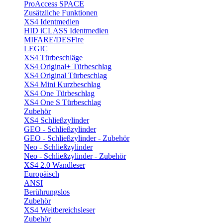
ProAccess SPACE
Zusätzliche Funktionen
XS4 Identmedien
HID iCLASS Identmedien
MIFARE/DESFire
LEGIC
XS4 Türbeschläge
XS4 Original+ Türbeschlag
XS4 Original Türbeschlag
XS4 Mini Kurzbeschlag
XS4 One Türbeschlag
XS4 One S Türbeschlag
Zubehör
XS4 Schließzylinder
GEO - Schließzylinder
GEO - Schließzylinder - Zubehör
Neo - Schließzylinder
Neo - Schließzylinder - Zubehör
XS4 2.0 Wandleser
Europäisch
ANSI
Berührungslos
Zubehör
XS4 Weitbereichsleser
Zubehör