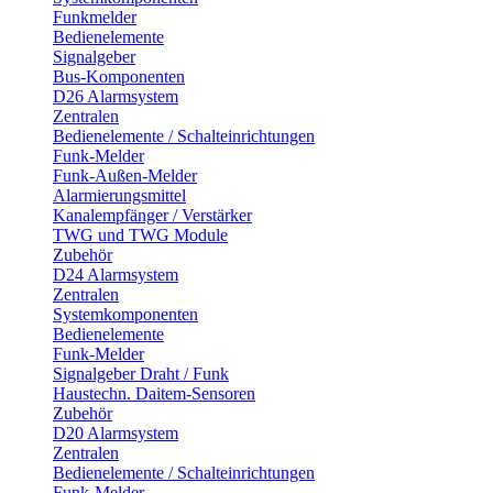
Funkmelder
Bedienelemente
Signalgeber
Bus-Komponenten
D26 Alarmsystem
Zentralen
Bedienelemente / Schalteinrichtungen
Funk-Melder
Funk-Außen-Melder
Alarmierungsmittel
Kanalempfänger / Verstärker
TWG und TWG Module
Zubehör
D24 Alarmsystem
Zentralen
Systemkomponenten
Bedienelemente
Funk-Melder
Signalgeber Draht / Funk
Haustechn. Daitem-Sensoren
Zubehör
D20 Alarmsystem
Zentralen
Bedienelemente / Schalteinrichtungen
Funk-Melder