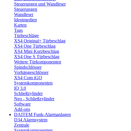
Steuerungen und Wandleser
Steuerungen
Wandleser
Identmedien
Karten
Tags
Türbeschläge
XS4 Original+ Türbeschlag
XS4 One Türbeschlag
XS4 Mini Kurzbeschlag
XS4 One S Türbeschlag
Weitere Türkomponenten
Spindschlösser
Vorhängeschlösser
XS4 Com iGO
Systemkomponenten
IQ 3.0
Schließzylinder
Neo - Schließzylinder
Software
Add-ons
DAITEM Funk-Alarmanlagen
D34 Alarmsystem
Zentrale
Systemkomponenten