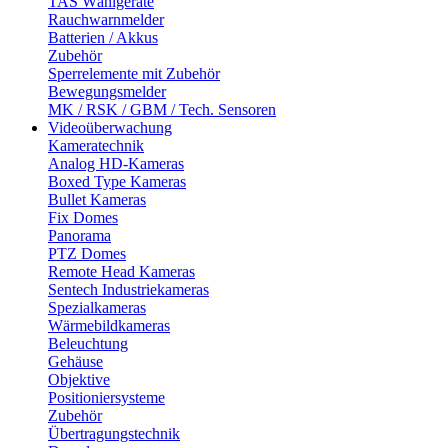
TAS Wählgeräte
Rauchwarnmelder
Batterien / Akkus
Zubehör
Sperrelemente mit Zubehör
Bewegungsmelder
MK / RSK / GBM / Tech. Sensoren
Videoüberwachung
Kameratechnik
Analog HD-Kameras
Boxed Type Kameras
Bullet Kameras
Fix Domes
Panorama
PTZ Domes
Remote Head Kameras
Sentech Industriekameras
Spezialkameras
Wärmebildkameras
Beleuchtung
Gehäuse
Objektive
Positioniersysteme
Zubehör
Übertragungstechnik