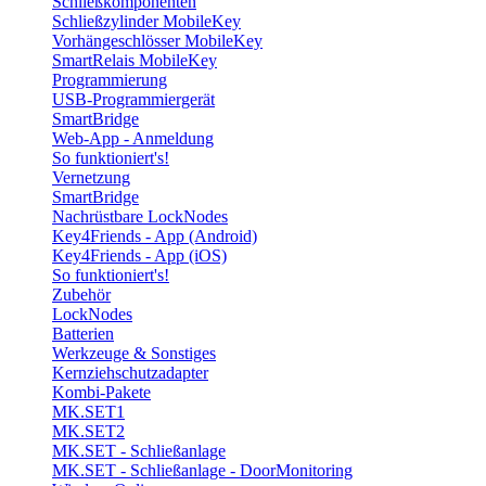
Schließkomponenten
Schließzylinder MobileKey
Vorhängeschlösser MobileKey
SmartRelais MobileKey
Programmierung
USB-Programmiergerät
SmartBridge
Web-App - Anmeldung
So funktioniert's!
Vernetzung
SmartBridge
Nachrüstbare LockNodes
Key4Friends - App (Android)
Key4Friends - App (iOS)
So funktioniert's!
Zubehör
LockNodes
Batterien
Werkzeuge & Sonstiges
Kernziehschutzadapter
Kombi-Pakete
MK.SET1
MK.SET2
MK.SET - Schließanlage
MK.SET - Schließanlage - DoorMonitoring