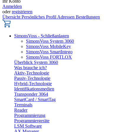
Ihr Konto
Anmelden
oder
registrieren
Übersicht
Persönliches Profil
Adressen
Bestellungen
SimonsVoss - Schließanlagen
SimonsVoss System 3060
SimonsVoss MobileKey
SimonsVoss SmartIntego
SimonsVoss FORTLOX
Überblick System 3060
Was brauche ich?
Aktiv-Technologie
Passiv-Technologie
Hybrid-Technologie
Identifikationsmedien
Transponder 3064
SmartCard / SmartTag
Terminals
Reader
Programmierung
Programmiergeräte
LSM Software
AX Manager