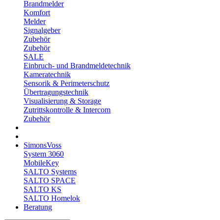
Brandmelder
Komfort
Melder
Signalgeber
Zubehör
Zubehör
SALE
Einbruch- und Brandmeldetechnik
Kameratechnik
Sensorik & Perimeterschutz
Übertragungstechnik
Visualisierung & Storage
Zutrittskontrolle & Intercom
Zubehör
SimonsVoss
System 3060
MobileKey
SALTO Systems
SALTO SPACE
SALTO KS
SALTO Homelok
Beratung