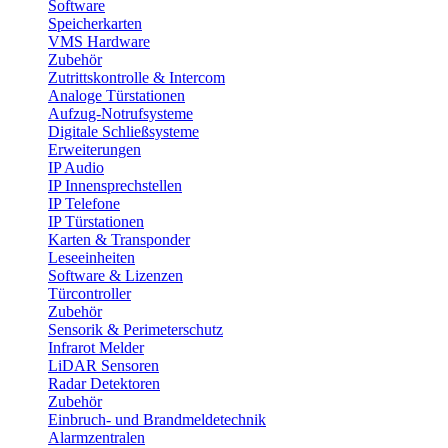
Software
Speicherkarten
VMS Hardware
Zubehör
Zutrittskontrolle & Intercom
Analoge Türstationen
Aufzug-Notrufsysteme
Digitale Schließsysteme
Erweiterungen
IP Audio
IP Innensprechstellen
IP Telefone
IP Türstationen
Karten & Transponder
Leseeinheiten
Software & Lizenzen
Türcontroller
Zubehör
Sensorik & Perimeterschutz
Infrarot Melder
LiDAR Sensoren
Radar Detektoren
Zubehör
Einbruch- und Brandmeldetechnik
Alarmzentralen