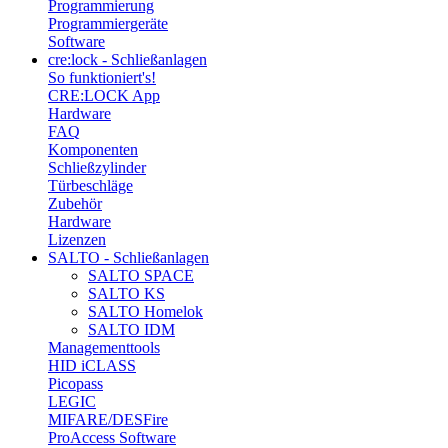
Programmierung
Programmiergeräte
Software
cre:lock - Schließanlagen
So funktioniert's!
CRE:LOCK App
Hardware
FAQ
Komponenten
Schließzylinder
Türbeschläge
Zubehör
Hardware
Lizenzen
SALTO - Schließanlagen
SALTO SPACE
SALTO KS
SALTO Homelok
SALTO IDM
Managementtools
HID iCLASS
Picopass
LEGIC
MIFARE/DESFire
ProAccess Software