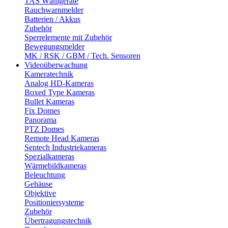
TAS Wählgeräte
Rauchwarnmelder
Batterien / Akkus
Zubehör
Sperrelemente mit Zubehör
Bewegungsmelder
MK / RSK / GBM / Tech. Sensoren
Videoüberwachung
Kameratechnik
Analog HD-Kameras
Boxed Type Kameras
Bullet Kameras
Fix Domes
Panorama
PTZ Domes
Remote Head Kameras
Sentech Industriekameras
Spezialkameras
Wärmebildkameras
Beleuchtung
Gehäuse
Objektive
Positioniersysteme
Zubehör
Übertragungstechnik