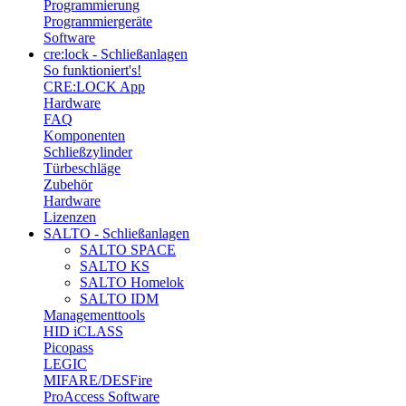
Programmierung
Programmiergeräte
Software
cre:lock - Schließanlagen
So funktioniert's!
CRE:LOCK App
Hardware
FAQ
Komponenten
Schließzylinder
Türbeschläge
Zubehör
Hardware
Lizenzen
SALTO - Schließanlagen
SALTO SPACE
SALTO KS
SALTO Homelok
SALTO IDM
Managementtools
HID iCLASS
Picopass
LEGIC
MIFARE/DESFire
ProAccess Software