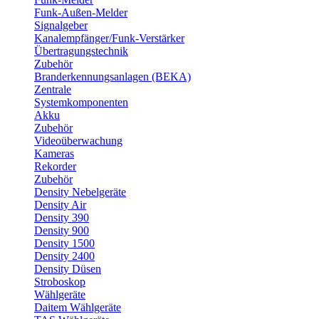
Funk-Außen-Melder
Signalgeber
Kanalempfänger/Funk-Verstärker
Übertragungstechnik
Zubehör
Branderkennungsanlagen (BEKA)
Zentrale
Systemkomponenten
Akku
Zubehör
Videoüberwachung
Kameras
Rekorder
Zubehör
Density Nebelgeräte
Density Air
Density 390
Density 900
Density 1500
Density 2400
Density Düsen
Stroboskop
Wählgeräte
Daitem Wählgeräte