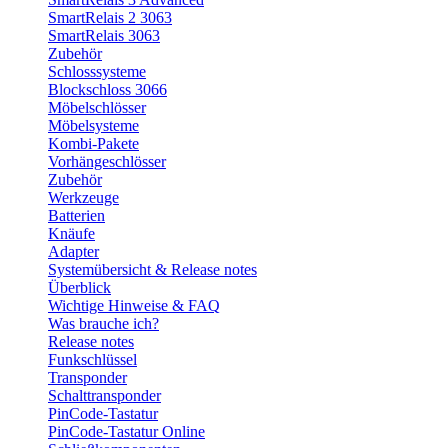
SmartRelais 2 3063
SmartRelais 3063
Zubehör
Schlosssysteme
Blockschloss 3066
Möbelschlösser
Möbelsysteme
Kombi-Pakete
Vorhängeschlösser
Zubehör
Werkzeuge
Batterien
Knäufe
Adapter
Systemübersicht & Release notes
Überblick
Wichtige Hinweise & FAQ
Was brauche ich?
Release notes
Funkschlüssel
Transponder
Schalttransponder
PinCode-Tastatur
PinCode-Tastatur Online