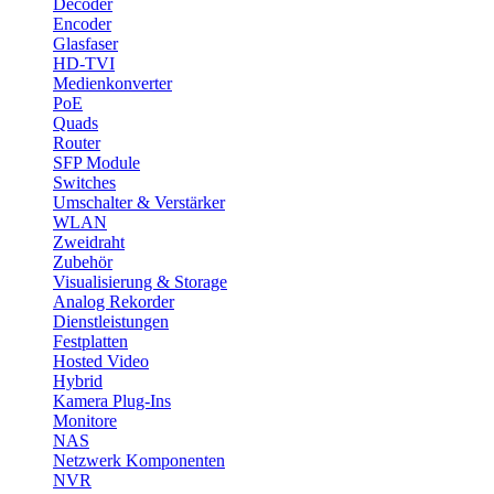
Decoder
Encoder
Glasfaser
HD-TVI
Medienkonverter
PoE
Quads
Router
SFP Module
Switches
Umschalter & Verstärker
WLAN
Zweidraht
Zubehör
Visualisierung & Storage
Analog Rekorder
Dienstleistungen
Festplatten
Hosted Video
Hybrid
Kamera Plug-Ins
Monitore
NAS
Netzwerk Komponenten
NVR