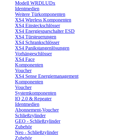
Modell WRDLUDx
Identmedien
Weitere Türkomponenten
XS4 Wireless Komponenten
XS4 Einsteckschlösser
XS4 Energiesparschalter ESD
XS4 Türsteuerungen
XS4 Schrankschlösser
XS4 Panikstangenlösungen
Vorhängeschlösser
XS4 Face
Komponenten
Voucher
XS4 Sense Energiemanagement
Komponenten
Voucher
Systemkomponenten
IQ 2.0 & Repeater
Identmedien
Abonnement-Voucher
Schließzylinder
GEO - Schließzylinder
Zubehör
Neo - Schließzylinder
Zubehör