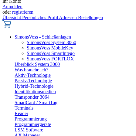
Ihr Konto
Anmelden
oder
registrieren
Übersicht
Persönliches Profil
Adressen
Bestellungen
SimonsVoss - Schließanlagen
SimonsVoss System 3060
SimonsVoss MobileKey
SimonsVoss SmartIntego
SimonsVoss FORTLOX
Überblick System 3060
Was brauche ich?
Aktiv-Technologie
Passiv-Technologie
Hybrid-Technologie
Identifikationsmedien
Transponder 3064
SmartCard / SmartTag
Terminals
Reader
Programmierung
Programmiergeräte
LSM Software
AX Manager