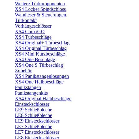
Weitere Türkomponenten
XS4 Locker Spindschloss
Wandleser & Steuerungen
Türkontakt
Vorhängeschlösser
XS4 Com iGO
XS4 Türbeschläge
XS4 Original+ Türbeschlag
XS4 Original Türbeschlag
XS4 Mini Kurzbeschläge
XS4 One Beschläge
XS4 One S Türbeschlag
Zubehör
XS4 Panikstangenlösungen
XS4 One Halbbeschläge
Panikstangen
Panikstangenkits
XS4 Original Halbbeschläge
Einsteckschlösser
LE9 Schließbleche
LE8 Schließbleche
LE9 Einsteckschlösser
LE7 Schließbleche
LE7 Einsteckschlösser
LE8 Einsteckschlösser