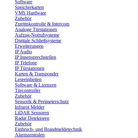
Software
Speicherkarten
VMS Hardware
Zubehör
Zutrittskontrolle & Intercom
Analoge Türstationen
Aufzug-Notrufsysteme
Digitale Schließsysteme
Erweiterungen
IP Audio
IP Innensprechstellen
IP Telefone
IP Türstationen
Karten & Transponder
Leseeinheiten
Software & Lizenzen
Türcontroller
Zubehör
Sensorik & Perimeterschutz
Infrarot Melder
LiDAR Sensoren
Radar Detektoren
Zubehör
Einbruch- und Brandmeldetechnik
Alarmzentralen