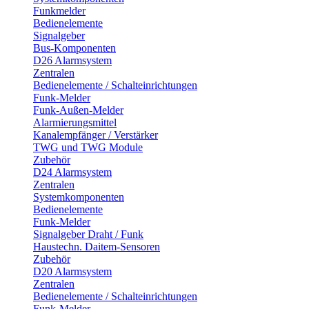
Funkmelder
Bedienelemente
Signalgeber
Bus-Komponenten
D26 Alarmsystem
Zentralen
Bedienelemente / Schalteinrichtungen
Funk-Melder
Funk-Außen-Melder
Alarmierungsmittel
Kanalempfänger / Verstärker
TWG und TWG Module
Zubehör
D24 Alarmsystem
Zentralen
Systemkomponenten
Bedienelemente
Funk-Melder
Signalgeber Draht / Funk
Haustechn. Daitem-Sensoren
Zubehör
D20 Alarmsystem
Zentralen
Bedienelemente / Schalteinrichtungen
Funk-Melder