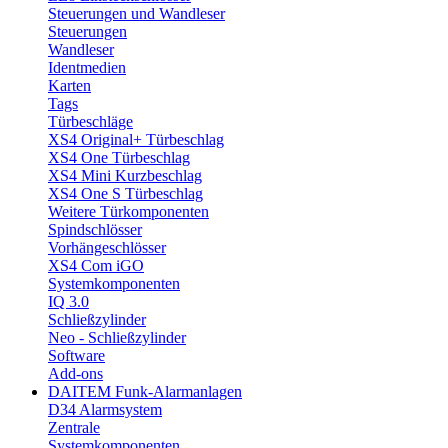
Steuerungen und Wandleser
Steuerungen
Wandleser
Identmedien
Karten
Tags
Türbeschläge
XS4 Original+ Türbeschlag
XS4 One Türbeschlag
XS4 Mini Kurzbeschlag
XS4 One S Türbeschlag
Weitere Türkomponenten
Spindschlösser
Vorhängeschlösser
XS4 Com iGO
Systemkomponenten
IQ 3.0
Schließzylinder
Neo - Schließzylinder
Software
Add-ons
DAITEM Funk-Alarmanlagen
D34 Alarmsystem
Zentrale
Systemkomponenten