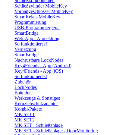
Schließkomponenten
Schließzylinder MobileKey
Vorhängeschlösser MobileKey
SmartRelais MobileKey
Programmierung
USB-Programmiergerät
SmartBridge
Web-App - Anmeldung
So funktioniert's!
Vernetzung
SmartBridge
Nachrüstbare LockNodes
Key4Friends - App (Android)
Key4Friends - App (iOS)
So funktioniert's!
Zubehör
LockNodes
Batterien
Werkzeuge & Sonstiges
Kernziehschutzadapter
Kombi-Pakete
MK.SET1
MK.SET2
MK.SET - Schließanlage
MK.SET - Schließanlage - DoorMonitoring