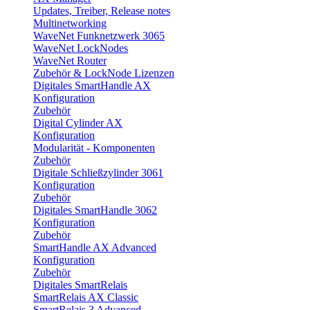
Updates, Treiber, Release notes
Multinetworking
WaveNet Funknetzwerk 3065
WaveNet LockNodes
WaveNet Router
Zubehör & LockNode Lizenzen
Digitales SmartHandle AX
Konfiguration
Zubehör
Digital Cylinder AX
Konfiguration
Modularität - Komponenten
Zubehör
Digitale Schließzylinder 3061
Konfiguration
Zubehör
Digitales SmartHandle 3062
Konfiguration
Zubehör
SmartHandle AX Advanced
Konfiguration
Zubehör
Digitales SmartRelais
SmartRelais AX Classic
SmartRelais 3 Advanced