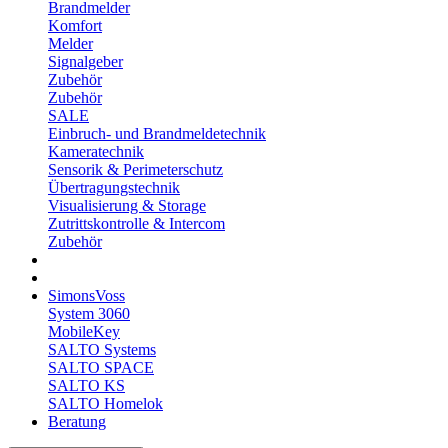
Brandmelder
Komfort
Melder
Signalgeber
Zubehör
Zubehör
SALE
Einbruch- und Brandmeldetechnik
Kameratechnik
Sensorik & Perimeterschutz
Übertragungstechnik
Visualisierung & Storage
Zutrittskontrolle & Intercom
Zubehör
SimonsVoss
System 3060
MobileKey
SALTO Systems
SALTO SPACE
SALTO KS
SALTO Homelok
Beratung