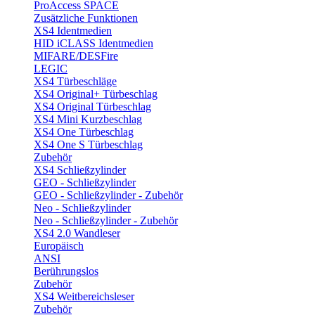
ProAccess SPACE
Zusätzliche Funktionen
XS4 Identmedien
HID iCLASS Identmedien
MIFARE/DESFire
LEGIC
XS4 Türbeschläge
XS4 Original+ Türbeschlag
XS4 Original Türbeschlag
XS4 Mini Kurzbeschlag
XS4 One Türbeschlag
XS4 One S Türbeschlag
Zubehör
XS4 Schließzylinder
GEO - Schließzylinder
GEO - Schließzylinder - Zubehör
Neo - Schließzylinder
Neo - Schließzylinder - Zubehör
XS4 2.0 Wandleser
Europäisch
ANSI
Berührungslos
Zubehör
XS4 Weitbereichsleser
Zubehör