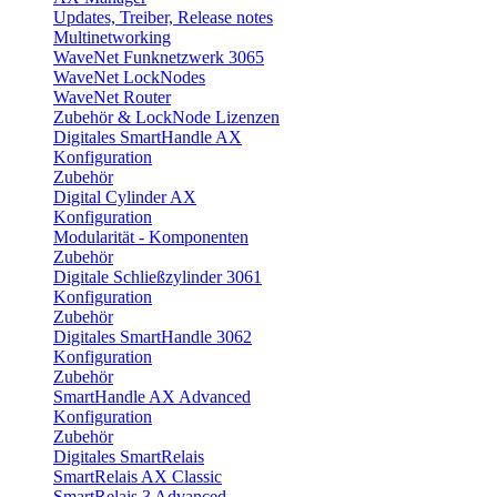
Updates, Treiber, Release notes
Multinetworking
WaveNet Funknetzwerk 3065
WaveNet LockNodes
WaveNet Router
Zubehör & LockNode Lizenzen
Digitales SmartHandle AX
Konfiguration
Zubehör
Digital Cylinder AX
Konfiguration
Modularität - Komponenten
Zubehör
Digitale Schließzylinder 3061
Konfiguration
Zubehör
Digitales SmartHandle 3062
Konfiguration
Zubehör
SmartHandle AX Advanced
Konfiguration
Zubehör
Digitales SmartRelais
SmartRelais AX Classic
SmartRelais 3 Advanced