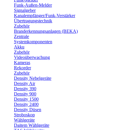
Funk-Außen-Melder
Signalgeber
Kanalempfänger/Funk-Verstärker
Übertragungstechnik
Zubehör
Branderkennungsanlagen (BEKA)
Zentrale
Systemkomponenten
Akku
Zubehör
Videoüberwachung
Kameras
Rekorder
Zubehör
Density Nebelgeräte
Density Air
Density 390
Density 900
Density 1500
Density 2400
Density Düsen
Stroboskop
Wählgeräte
Daitem Wählgeräte