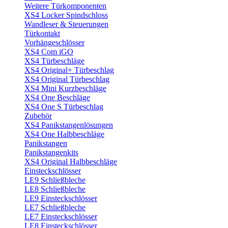
Weitere Türkomponenten
XS4 Locker Spindschloss
Wandleser & Steuerungen
Türkontakt
Vorhängeschlösser
XS4 Com iGO
XS4 Türbeschläge
XS4 Original+ Türbeschlag
XS4 Original Türbeschlag
XS4 Mini Kurzbeschläge
XS4 One Beschläge
XS4 One S Türbeschlag
Zubehör
XS4 Panikstangenlösungen
XS4 One Halbbeschläge
Panikstangen
Panikstangenkits
XS4 Original Halbbeschläge
Einsteckschlösser
LE9 Schließbleche
LE8 Schließbleche
LE9 Einsteckschlösser
LE7 Schließbleche
LE7 Einsteckschlösser
LE8 Einsteckschlösser