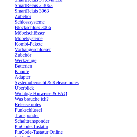
SmartRelais 2 3063
SmartRelais 3063
Zubehör
Schlosssysteme
Blockschloss 3066
Möbelschlösser
Möbelsysteme
Kombi-Pakete
Vorhängeschlösser
Zubehör
Werkzeuge
Batterien
Knäufe
Adapter
Systemübersicht & Release notes
Überblick
Wichtige Hinweise & FAQ
Was brauche ich?
Release notes
Funkschlüssel
Transponder
Schalttransponder
PinCode-Tastatur
PinCode-Tastatur Online