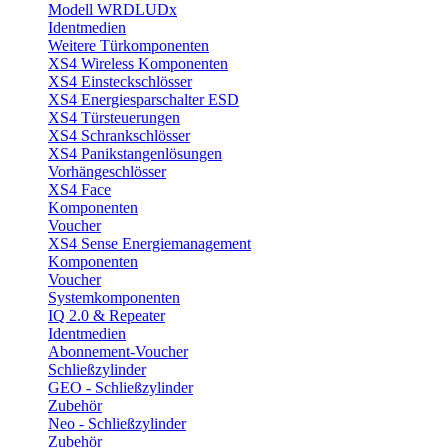
Modell WRDLUDx
Identmedien
Weitere Türkomponenten
XS4 Wireless Komponenten
XS4 Einsteckschlösser
XS4 Energiesparschalter ESD
XS4 Türsteuerungen
XS4 Schrankschlösser
XS4 Panikstangenlösungen
Vorhängeschlösser
XS4 Face
Komponenten
Voucher
XS4 Sense Energiemanagement
Komponenten
Voucher
Systemkomponenten
IQ 2.0 & Repeater
Identmedien
Abonnement-Voucher
Schließzylinder
GEO - Schließzylinder
Zubehör
Neo - Schließzylinder
Zubehör