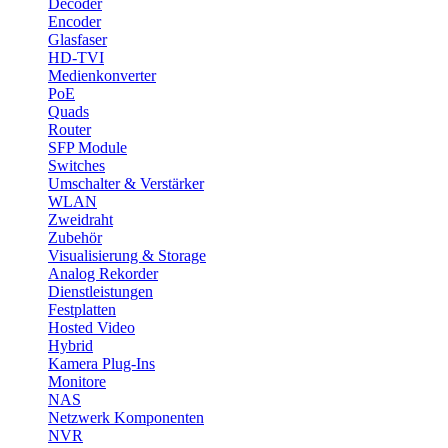
Decoder
Encoder
Glasfaser
HD-TVI
Medienkonverter
PoE
Quads
Router
SFP Module
Switches
Umschalter & Verstärker
WLAN
Zweidraht
Zubehör
Visualisierung & Storage
Analog Rekorder
Dienstleistungen
Festplatten
Hosted Video
Hybrid
Kamera Plug-Ins
Monitore
NAS
Netzwerk Komponenten
NVR