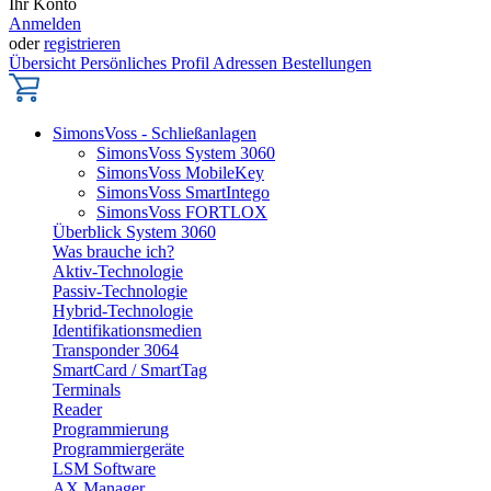
Ihr Konto
Anmelden
oder
registrieren
Übersicht
Persönliches Profil
Adressen
Bestellungen
SimonsVoss - Schließanlagen
SimonsVoss System 3060
SimonsVoss MobileKey
SimonsVoss SmartIntego
SimonsVoss FORTLOX
Überblick System 3060
Was brauche ich?
Aktiv-Technologie
Passiv-Technologie
Hybrid-Technologie
Identifikationsmedien
Transponder 3064
SmartCard / SmartTag
Terminals
Reader
Programmierung
Programmiergeräte
LSM Software
AX Manager