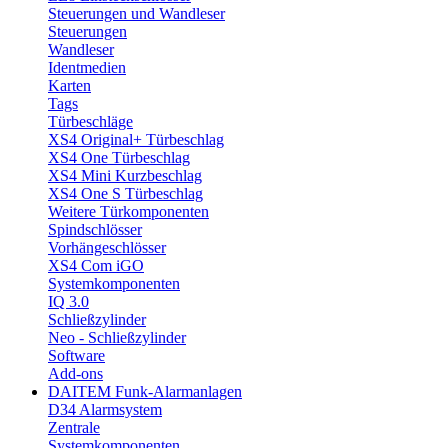
Steuerungen und Wandleser
Steuerungen
Wandleser
Identmedien
Karten
Tags
Türbeschläge
XS4 Original+ Türbeschlag
XS4 One Türbeschlag
XS4 Mini Kurzbeschlag
XS4 One S Türbeschlag
Weitere Türkomponenten
Spindschlösser
Vorhängeschlösser
XS4 Com iGO
Systemkomponenten
IQ 3.0
Schließzylinder
Neo - Schließzylinder
Software
Add-ons
DAITEM Funk-Alarmanlagen
D34 Alarmsystem
Zentrale
Systemkomponenten