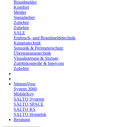
Brandmelder
Komfort
Melder
Signalgeber
Zubehör
Zubehör
SALE
Einbruch- und Brandmeldetechnik
Kameratechnik
Sensorik & Perimeterschutz
Übertragungstechnik
Visualisierung & Storage
Zutrittskontrolle & Intercom
Zubehör
SimonsVoss
System 3060
MobileKey
SALTO Systems
SALTO SPACE
SALTO KS
SALTO Homelok
Beratung