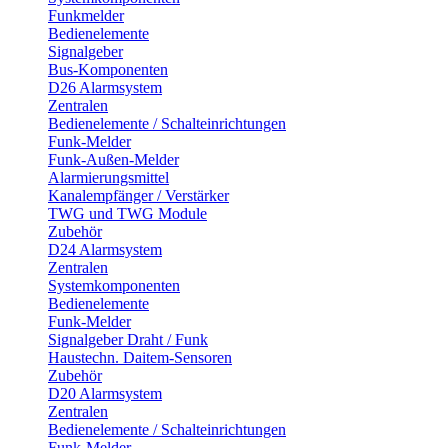
Funkmelder
Bedienelemente
Signalgeber
Bus-Komponenten
D26 Alarmsystem
Zentralen
Bedienelemente / Schalteinrichtungen
Funk-Melder
Funk-Außen-Melder
Alarmierungsmittel
Kanalempfänger / Verstärker
TWG und TWG Module
Zubehör
D24 Alarmsystem
Zentralen
Systemkomponenten
Bedienelemente
Funk-Melder
Signalgeber Draht / Funk
Haustechn. Daitem-Sensoren
Zubehör
D20 Alarmsystem
Zentralen
Bedienelemente / Schalteinrichtungen
Funk-Melder