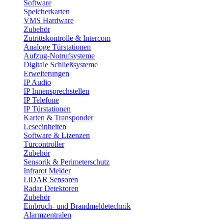
Software
Speicherkarten
VMS Hardware
Zubehör
Zutrittskontrolle & Intercom
Analoge Türstationen
Aufzug-Notrufsysteme
Digitale Schließsysteme
Erweiterungen
IP Audio
IP Innensprechstellen
IP Telefone
IP Türstationen
Karten & Transponder
Leseeinheiten
Software & Lizenzen
Türcontroller
Zubehör
Sensorik & Perimeterschutz
Infrarot Melder
LiDAR Sensoren
Radar Detektoren
Zubehör
Einbruch- und Brandmeldetechnik
Alarmzentralen