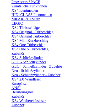
ProAccess SPACE
Zusätzliche Funktionen
XS4 Identmedien
HID iCLASS Identmedien
MIFARE/DESFire
LEGIC
XS4 Türbeschläge
XS4 Original+ Türbeschlag
XS4 Original Türbeschlag
XS4 Mini Kurzbeschlag
XS4 One Türbeschlag
XS4 One S Türbeschlag
Zubehör
XS4 Schließzylinder
GEO - Schließzylinder
GEO - Schließzylinder - Zubehör
Neo - Schließzylinder
Neo - Schließzylinder - Zubehör
XS4 2.0 Wandleser
Europäisch
ANSI
Berührungslos
Zubehör
XS4 Weitbereichsleser
Zubehör