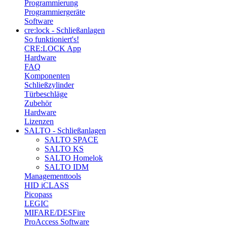
Programmierung
Programmiergeräte
Software
cre:lock - Schließanlagen
So funktioniert's!
CRE:LOCK App
Hardware
FAQ
Komponenten
Schließzylinder
Türbeschläge
Zubehör
Hardware
Lizenzen
SALTO - Schließanlagen
SALTO SPACE
SALTO KS
SALTO Homelok
SALTO IDM
Managementtools
HID iCLASS
Picopass
LEGIC
MIFARE/DESFire
ProAccess Software