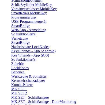
Schließkomponenten
Schließzylinder MobileKey
Vorhängeschlösser MobileKey
SmartRelais MobileKey
Programmierung
USB-Programmiergerät
SmartBridge
Web-App - Anmeldung
So funktioniert's!
Vernetzung
SmartBridge
Nachrüstbare LockNodes
Key4Friends - App (Android)
Key4Friends - App (iOS)
So funktioniert's!
Zubehör
LockNodes
Batterien
Werkzeuge & Sonstiges
Kernziehschutzadapter
Kombi-Pakete
MK.SET1
MK.SET2
MK.SET - Schließanlage
MK.SET - Schließanlage - DoorMonitoring