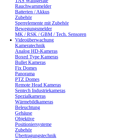
TAS Wählgeräte
Rauchwarnmelder
Batterien / Akkus
Zubehör
Sperrelemente mit Zubehör
Bewegungsmelder
MK / RSK / GBM / Tech. Sensoren
Videoüberwachung
Kameratechnik
Analog HD-Kameras
Boxed Type Kameras
Bullet Kameras
Fix Domes
Panorama
PTZ Domes
Remote Head Kameras
Sentech Industriekameras
Spezialkameras
Wärmebildkameras
Beleuchtung
Gehäuse
Objektive
Positioniersysteme
Zubehör
Übertragungstechnik