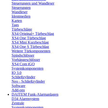
Steuerungen und Wandleser
Steuerungen
Wandleser
Identmedien
Karten
Tags
Türbeschläge
XS4 Original+ Türbeschlag
XS4 One Türbeschlag
XS4 Mini Kurzbeschlag
XS4 One S Türbeschlag
Weitere Türkomponenten
Spindschlösser
Vorhängeschlösser
XS4 Com iGO
Systemkomponenten
IQ 3.0
Schließzylinder
Neo - Schließzylinder
Software
Add-ons
DAITEM Funk-Alarmanlagen
D34 Alarmsystem
Zentrale
Systemkomponenten