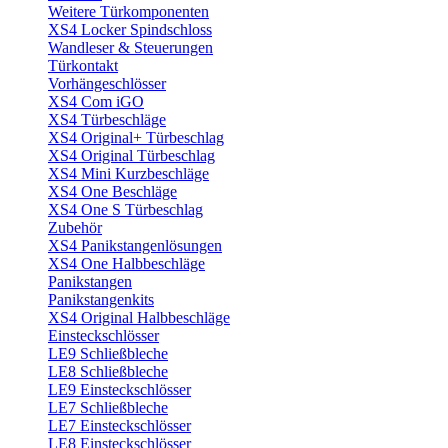
Weitere Türkomponenten
XS4 Locker Spindschloss
Wandleser & Steuerungen
Türkontakt
Vorhängeschlösser
XS4 Com iGO
XS4 Türbeschläge
XS4 Original+ Türbeschlag
XS4 Original Türbeschlag
XS4 Mini Kurzbeschläge
XS4 One Beschläge
XS4 One S Türbeschlag
Zubehör
XS4 Panikstangenlösungen
XS4 One Halbbeschläge
Panikstangen
Panikstangenkits
XS4 Original Halbbeschläge
Einsteckschlösser
LE9 Schließbleche
LE8 Schließbleche
LE9 Einsteckschlösser
LE7 Schließbleche
LE7 Einsteckschlösser
LE8 Einsteckschlösser