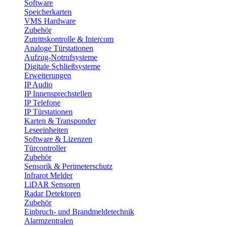
Software
Speicherkarten
VMS Hardware
Zubehör
Zutrittskontrolle & Intercom
Analoge Türstationen
Aufzug-Notrufsysteme
Digitale Schließsysteme
Erweiterungen
IP Audio
IP Innensprechstellen
IP Telefone
IP Türstationen
Karten & Transponder
Leseeinheiten
Software & Lizenzen
Türcontroller
Zubehör
Sensorik & Perimeterschutz
Infrarot Melder
LiDAR Sensoren
Radar Detektoren
Zubehör
Einbruch- und Brandmeldetechnik
Alarmzentralen