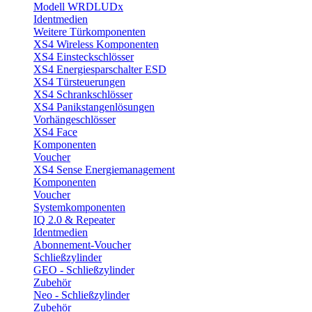
Modell WRDLUDx
Identmedien
Weitere Türkomponenten
XS4 Wireless Komponenten
XS4 Einsteckschlösser
XS4 Energiesparschalter ESD
XS4 Türsteuerungen
XS4 Schrankschlösser
XS4 Panikstangenlösungen
Vorhängeschlösser
XS4 Face
Komponenten
Voucher
XS4 Sense Energiemanagement
Komponenten
Voucher
Systemkomponenten
IQ 2.0 & Repeater
Identmedien
Abonnement-Voucher
Schließzylinder
GEO - Schließzylinder
Zubehör
Neo - Schließzylinder
Zubehör