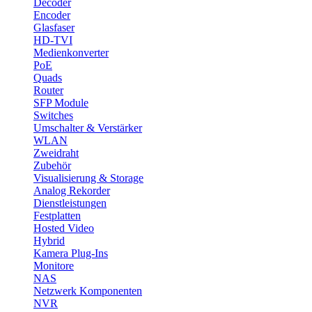
Decoder
Encoder
Glasfaser
HD-TVI
Medienkonverter
PoE
Quads
Router
SFP Module
Switches
Umschalter & Verstärker
WLAN
Zweidraht
Zubehör
Visualisierung & Storage
Analog Rekorder
Dienstleistungen
Festplatten
Hosted Video
Hybrid
Kamera Plug-Ins
Monitore
NAS
Netzwerk Komponenten
NVR