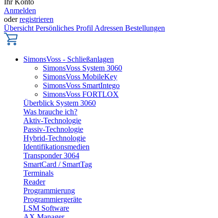
Ihr Konto
Anmelden
oder
registrieren
Übersicht
Persönliches Profil
Adressen
Bestellungen
SimonsVoss - Schließanlagen
SimonsVoss System 3060
SimonsVoss MobileKey
SimonsVoss SmartIntego
SimonsVoss FORTLOX
Überblick System 3060
Was brauche ich?
Aktiv-Technologie
Passiv-Technologie
Hybrid-Technologie
Identifikationsmedien
Transponder 3064
SmartCard / SmartTag
Terminals
Reader
Programmierung
Programmiergeräte
LSM Software
AX Manager