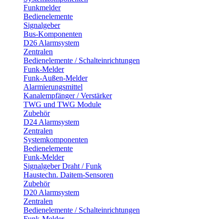
Funkmelder
Bedienelemente
Signalgeber
Bus-Komponenten
D26 Alarmsystem
Zentralen
Bedienelemente / Schalteinrichtungen
Funk-Melder
Funk-Außen-Melder
Alarmierungsmittel
Kanalempfänger / Verstärker
TWG und TWG Module
Zubehör
D24 Alarmsystem
Zentralen
Systemkomponenten
Bedienelemente
Funk-Melder
Signalgeber Draht / Funk
Haustechn. Daitem-Sensoren
Zubehör
D20 Alarmsystem
Zentralen
Bedienelemente / Schalteinrichtungen
Funk-Melder