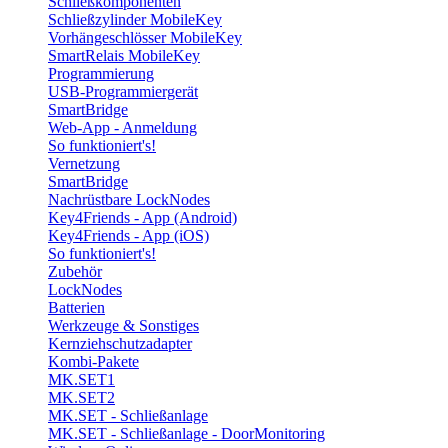
Schließkomponenten
Schließzylinder MobileKey
Vorhängeschlösser MobileKey
SmartRelais MobileKey
Programmierung
USB-Programmiergerät
SmartBridge
Web-App - Anmeldung
So funktioniert's!
Vernetzung
SmartBridge
Nachrüstbare LockNodes
Key4Friends - App (Android)
Key4Friends - App (iOS)
So funktioniert's!
Zubehör
LockNodes
Batterien
Werkzeuge & Sonstiges
Kernziehschutzadapter
Kombi-Pakete
MK.SET1
MK.SET2
MK.SET - Schließanlage
MK.SET - Schließanlage - DoorMonitoring