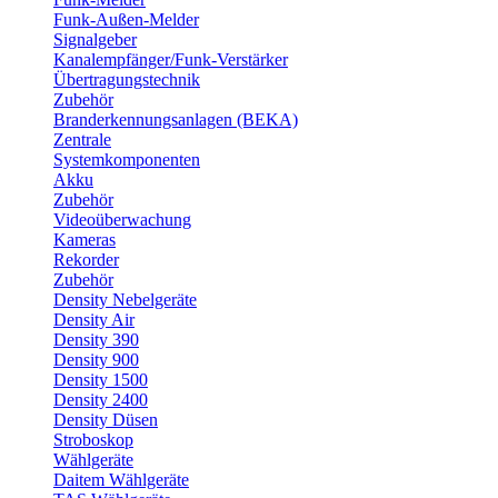
Funk-Außen-Melder
Signalgeber
Kanalempfänger/Funk-Verstärker
Übertragungstechnik
Zubehör
Branderkennungsanlagen (BEKA)
Zentrale
Systemkomponenten
Akku
Zubehör
Videoüberwachung
Kameras
Rekorder
Zubehör
Density Nebelgeräte
Density Air
Density 390
Density 900
Density 1500
Density 2400
Density Düsen
Stroboskop
Wählgeräte
Daitem Wählgeräte