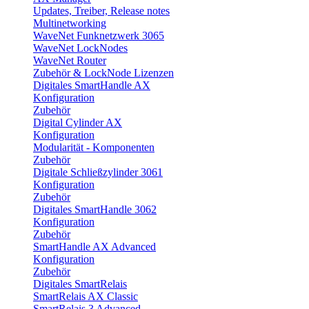
Updates, Treiber, Release notes
Multinetworking
WaveNet Funknetzwerk 3065
WaveNet LockNodes
WaveNet Router
Zubehör & LockNode Lizenzen
Digitales SmartHandle AX
Konfiguration
Zubehör
Digital Cylinder AX
Konfiguration
Modularität - Komponenten
Zubehör
Digitale Schließzylinder 3061
Konfiguration
Zubehör
Digitales SmartHandle 3062
Konfiguration
Zubehör
SmartHandle AX Advanced
Konfiguration
Zubehör
Digitales SmartRelais
SmartRelais AX Classic
SmartRelais 3 Advanced