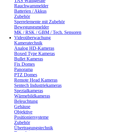
TAS Wählgeräte
Rauchwarnmelder
Batterien / Akkus
Zubehör
Sperrelemente mit Zubehör
Bewegungsmelder
MK / RSK / GBM / Tech. Sensoren
Videoüberwachung
Kameratechnik
Analog HD-Kameras
Boxed Type Kameras
Bullet Kameras
Fix Domes
Panorama
PTZ Domes
Remote Head Kameras
Sentech Industriekameras
Spezialkameras
Wärmebildkameras
Beleuchtung
Gehäuse
Objektive
Positioniersysteme
Zubehör
Übertragungstechnik