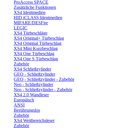
ProAccess SPACE
Zusätzliche Funktionen
XS4 Identmedien
HID iCLASS Identmedien
MIFARE/DESFire
LEGIC
XS4 Türbeschläge
XS4 Original+ Türbeschlag
XS4 Original Türbeschlag
XS4 Mini Kurzbeschlag
XS4 One Türbeschlag
XS4 One S Türbeschlag
Zubehör
XS4 Schließzylinder
GEO - Schließzylinder
GEO - Schließzylinder - Zubehör
Neo - Schließzylinder
Neo - Schließzylinder - Zubehör
XS4 2.0 Wandleser
Europäisch
ANSI
Berührungslos
Zubehör
XS4 Weitbereichsleser
Zubehör