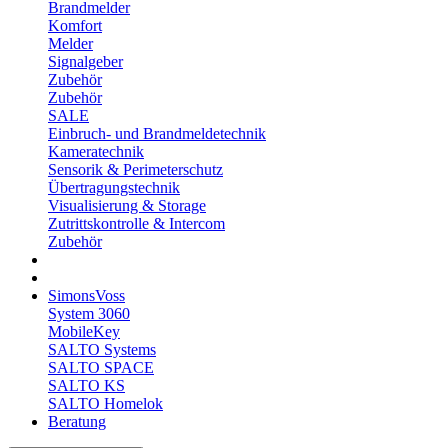
Brandmelder
Komfort
Melder
Signalgeber
Zubehör
Zubehör
SALE
Einbruch- und Brandmeldetechnik
Kameratechnik
Sensorik & Perimeterschutz
Übertragungstechnik
Visualisierung & Storage
Zutrittskontrolle & Intercom
Zubehör
SimonsVoss
System 3060
MobileKey
SALTO Systems
SALTO SPACE
SALTO KS
SALTO Homelok
Beratung