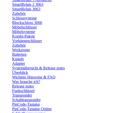
SmartRelais 2 3063
SmartRelais 3063
Zubehör
Schlosssysteme
Blockschloss 3066
Möbelschlösser
Möbelsysteme
Kombi-Pakete
Vorhängeschlösser
Zubehör
Werkzeuge
Batterien
Knäufe
Adapter
Systemübersicht & Release notes
Überblick
Wichtige Hinweise & FAQ
Was brauche ich?
Release notes
Funkschlüssel
Transponder
Schalttransponder
PinCode-Tastatur
PinCode-Tastatur Online