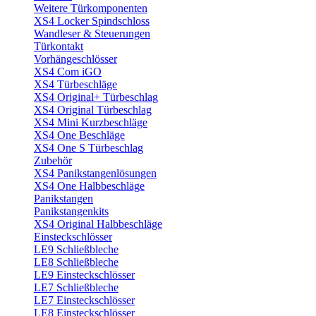
Weitere Türkomponenten
XS4 Locker Spindschloss
Wandleser & Steuerungen
Türkontakt
Vorhängeschlösser
XS4 Com iGO
XS4 Türbeschläge
XS4 Original+ Türbeschlag
XS4 Original Türbeschlag
XS4 Mini Kurzbeschläge
XS4 One Beschläge
XS4 One S Türbeschlag
Zubehör
XS4 Panikstangenlösungen
XS4 One Halbbeschläge
Panikstangen
Panikstangenkits
XS4 Original Halbbeschläge
Einsteckschlösser
LE9 Schließbleche
LE8 Schließbleche
LE9 Einsteckschlösser
LE7 Schließbleche
LE7 Einsteckschlösser
LE8 Einsteckschlösser