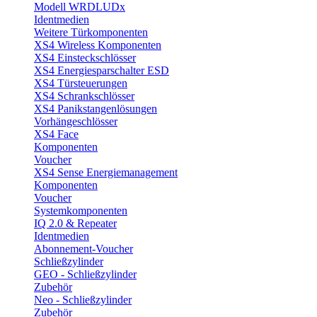
Modell WRDLUDx
Identmedien
Weitere Türkomponenten
XS4 Wireless Komponenten
XS4 Einsteckschlösser
XS4 Energiesparschalter ESD
XS4 Türsteuerungen
XS4 Schrankschlösser
XS4 Panikstangenlösungen
Vorhängeschlösser
XS4 Face
Komponenten
Voucher
XS4 Sense Energiemanagement
Komponenten
Voucher
Systemkomponenten
IQ 2.0 & Repeater
Identmedien
Abonnement-Voucher
Schließzylinder
GEO - Schließzylinder
Zubehör
Neo - Schließzylinder
Zubehör