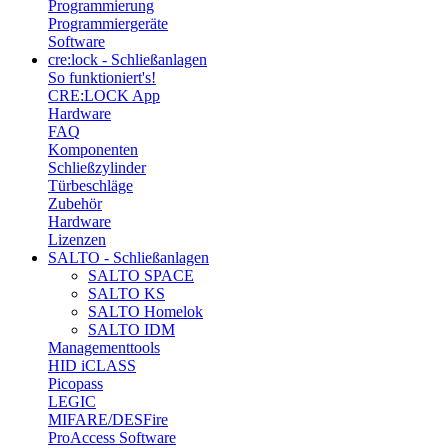
Programmierung
Programmiergeräte
Software
cre:lock - Schließanlagen
So funktioniert's!
CRE:LOCK App
Hardware
FAQ
Komponenten
Schließzylinder
Türbeschläge
Zubehör
Hardware
Lizenzen
SALTO - Schließanlagen
SALTO SPACE
SALTO KS
SALTO Homelok
SALTO IDM
Managementtools
HID iCLASS
Picopass
LEGIC
MIFARE/DESFire
ProAccess Software