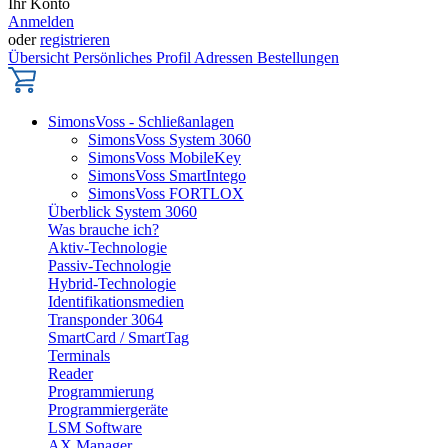
Ihr Konto
Anmelden
oder
registrieren
Übersicht
Persönliches Profil
Adressen
Bestellungen
SimonsVoss - Schließanlagen
SimonsVoss System 3060
SimonsVoss MobileKey
SimonsVoss SmartIntego
SimonsVoss FORTLOX
Überblick System 3060
Was brauche ich?
Aktiv-Technologie
Passiv-Technologie
Hybrid-Technologie
Identifikationsmedien
Transponder 3064
SmartCard / SmartTag
Terminals
Reader
Programmierung
Programmiergeräte
LSM Software
AX Manager