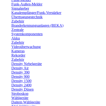
Funk-Außen-Melder
Signalgeber
Kanalempfänger/Funk-Verstärker
Übertragungstechnik
Zubehör
Branderkennungsanlagen (BEKA)
Zentrale
Systemkomponenten
Akku
Zubehör
Videoüberwachung
Kameras
Rekorder
Zubehör
Density Nebelgeräte
Density Air
Density 390
Density 900
Density 1500
Density 2400
Density Düsen
Stroboskop
Wählgeräte
Daitem Wählgeräte