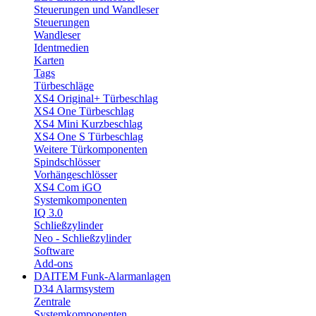
Steuerungen und Wandleser
Steuerungen
Wandleser
Identmedien
Karten
Tags
Türbeschläge
XS4 Original+ Türbeschlag
XS4 One Türbeschlag
XS4 Mini Kurzbeschlag
XS4 One S Türbeschlag
Weitere Türkomponenten
Spindschlösser
Vorhängeschlösser
XS4 Com iGO
Systemkomponenten
IQ 3.0
Schließzylinder
Neo - Schließzylinder
Software
Add-ons
DAITEM Funk-Alarmanlagen
D34 Alarmsystem
Zentrale
Systemkomponenten