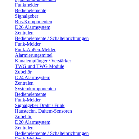
Funkmelder
Bedienelemente
Signalgeber
Bus-Komponenten
D26 Alarmsystem
Zentralen
Bedienelemente / Schalteinrichtungen
Funk-Melder
Funk-Außen-Melder
Alarmierungsmittel
Kanalempfänger / Verstärker
TWG und TWG Module
Zubehör
D24 Alarmsystem
Zentralen
Systemkomponenten
Bedienelemente
Funk-Melder
Signalgeber Draht / Funk
Haustechn. Daitem-Sensoren
Zubehör
D20 Alarmsystem
Zentralen
Bedienelemente / Schalteinrichtungen
Funk-Melder