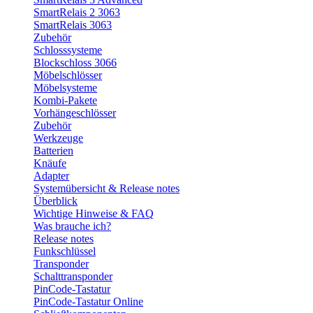
SmartRelais 2 3063
SmartRelais 3063
Zubehör
Schlosssysteme
Blockschloss 3066
Möbelschlösser
Möbelsysteme
Kombi-Pakete
Vorhängeschlösser
Zubehör
Werkzeuge
Batterien
Knäufe
Adapter
Systemübersicht & Release notes
Überblick
Wichtige Hinweise & FAQ
Was brauche ich?
Release notes
Funkschlüssel
Transponder
Schalttransponder
PinCode-Tastatur
PinCode-Tastatur Online