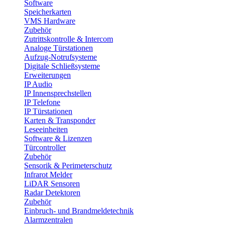
Software
Speicherkarten
VMS Hardware
Zubehör
Zutrittskontrolle & Intercom
Analoge Türstationen
Aufzug-Notrufsysteme
Digitale Schließsysteme
Erweiterungen
IP Audio
IP Innensprechstellen
IP Telefone
IP Türstationen
Karten & Transponder
Leseeinheiten
Software & Lizenzen
Türcontroller
Zubehör
Sensorik & Perimeterschutz
Infrarot Melder
LiDAR Sensoren
Radar Detektoren
Zubehör
Einbruch- und Brandmeldetechnik
Alarmzentralen