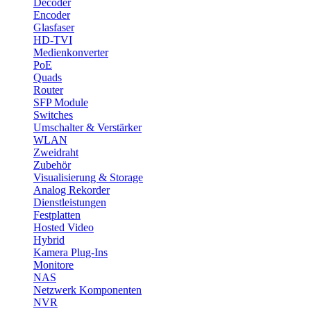
Decoder
Encoder
Glasfaser
HD-TVI
Medienkonverter
PoE
Quads
Router
SFP Module
Switches
Umschalter & Verstärker
WLAN
Zweidraht
Zubehör
Visualisierung & Storage
Analog Rekorder
Dienstleistungen
Festplatten
Hosted Video
Hybrid
Kamera Plug-Ins
Monitore
NAS
Netzwerk Komponenten
NVR