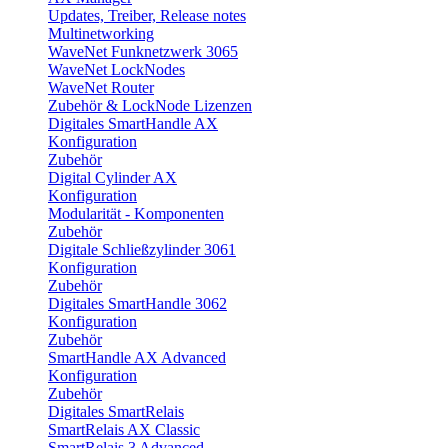
Updates, Treiber, Release notes
Multinetworking
WaveNet Funknetzwerk 3065
WaveNet LockNodes
WaveNet Router
Zubehör & LockNode Lizenzen
Digitales SmartHandle AX
Konfiguration
Zubehör
Digital Cylinder AX
Konfiguration
Modularität - Komponenten
Zubehör
Digitale Schließzylinder 3061
Konfiguration
Zubehör
Digitales SmartHandle 3062
Konfiguration
Zubehör
SmartHandle AX Advanced
Konfiguration
Zubehör
Digitales SmartRelais
SmartRelais AX Classic
SmartRelais 3 Advanced