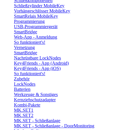
Schließkomponenten
Schließzylinder MobileKey
Vorhängeschlösser MobileKey
SmartRelais MobileKey
Programmierung
USB-Programmiergerät
SmartBridge
Web-App - Anmeldung
So funktioniert's!
Vernetzung
SmartBridge
Nachrüstbare LockNodes
Key4Friends - App (Android)
Key4Friends - App (iOS)
So funktioniert's!
Zubehör
LockNodes
Batterien
Werkzeuge & Sonstiges
Kernziehschutzadapter
Kombi-Pakete
MK.SET1
MK.SET2
MK.SET - Schließanlage
MK.SET - Schließanlage - DoorMonitoring