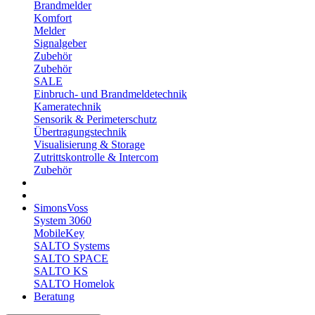
Brandmelder
Komfort
Melder
Signalgeber
Zubehör
Zubehör
SALE
Einbruch- und Brandmeldetechnik
Kameratechnik
Sensorik & Perimeterschutz
Übertragungstechnik
Visualisierung & Storage
Zutrittskontrolle & Intercom
Zubehör
SimonsVoss
System 3060
MobileKey
SALTO Systems
SALTO SPACE
SALTO KS
SALTO Homelok
Beratung