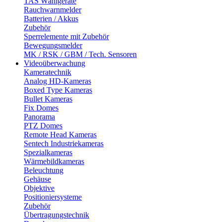
TAS Wählgeräte
Rauchwarnmelder
Batterien / Akkus
Zubehör
Sperrelemente mit Zubehör
Bewegungsmelder
MK / RSK / GBM / Tech. Sensoren
Videoüberwachung
Kameratechnik
Analog HD-Kameras
Boxed Type Kameras
Bullet Kameras
Fix Domes
Panorama
PTZ Domes
Remote Head Kameras
Sentech Industriekameras
Spezialkameras
Wärmebildkameras
Beleuchtung
Gehäuse
Objektive
Positioniersysteme
Zubehör
Übertragungstechnik