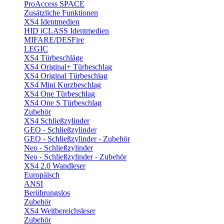
ProAccess SPACE
Zusätzliche Funktionen
XS4 Identmedien
HID iCLASS Identmedien
MIFARE/DESFire
LEGIC
XS4 Türbeschläge
XS4 Original+ Türbeschlag
XS4 Original Türbeschlag
XS4 Mini Kurzbeschlag
XS4 One Türbeschlag
XS4 One S Türbeschlag
Zubehör
XS4 Schließzylinder
GEO - Schließzylinder
GEO - Schließzylinder - Zubehör
Neo - Schließzylinder
Neo - Schließzylinder - Zubehör
XS4 2.0 Wandleser
Europäisch
ANSI
Berührungslos
Zubehör
XS4 Weitbereichsleser
Zubehör