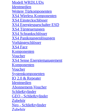
Modell WRDLUDx
Identmedien
Weitere Türkomponenten
XS4 Wireless Komponenten
XS4 Einsteckschlösser
XS4 Energiesparschalter ESD
XS4 Türsteuerungen
XS4 Schrankschlösser
XS4 Panikstangenlösungen
Vorhängeschlösser
XS4 Face
Komponenten
Voucher
XS4 Sense Energiemanagement
Komponenten
Voucher
Systemkomponenten
IQ 2.0 & Repeater
Identmedien
Abonnement-Voucher
Schließzylinder
GEO - Schließzylinder
Zubehör
Neo - Schließzylinder
Zubehör