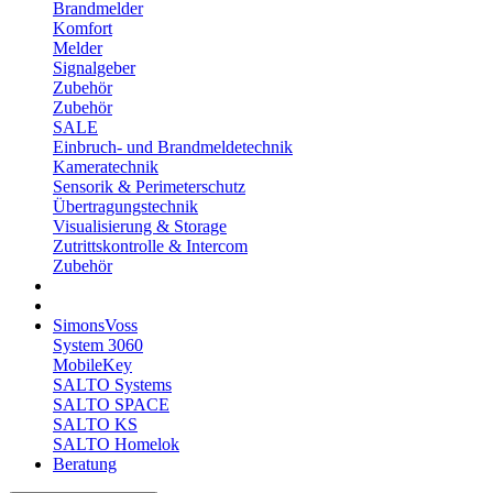
Brandmelder
Komfort
Melder
Signalgeber
Zubehör
Zubehör
SALE
Einbruch- und Brandmeldetechnik
Kameratechnik
Sensorik & Perimeterschutz
Übertragungstechnik
Visualisierung & Storage
Zutrittskontrolle & Intercom
Zubehör
SimonsVoss
System 3060
MobileKey
SALTO Systems
SALTO SPACE
SALTO KS
SALTO Homelok
Beratung