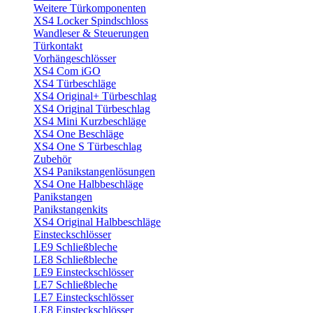
Weitere Türkomponenten
XS4 Locker Spindschloss
Wandleser & Steuerungen
Türkontakt
Vorhängeschlösser
XS4 Com iGO
XS4 Türbeschläge
XS4 Original+ Türbeschlag
XS4 Original Türbeschlag
XS4 Mini Kurzbeschläge
XS4 One Beschläge
XS4 One S Türbeschlag
Zubehör
XS4 Panikstangenlösungen
XS4 One Halbbeschläge
Panikstangen
Panikstangenkits
XS4 Original Halbbeschläge
Einsteckschlösser
LE9 Schließbleche
LE8 Schließbleche
LE9 Einsteckschlösser
LE7 Schließbleche
LE7 Einsteckschlösser
LE8 Einsteckschlösser