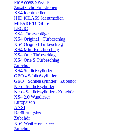
ProAccess SPACE
Zusätzliche Funktionen
XS4 Identmedien
HID iCLASS Identmedien
MIFARE/DESFire
LEGIC
XS4 Türbeschläge
XS4 Original+ Türbeschlag
XS4 Original Türbeschlag
XS4 Mini Kurzbeschlag
XS4 One Türbeschlag
XS4 One S Türbeschlag
Zubehör
XS4 Schließzylinder
GEO - Schließzylinder
GEO - Schließzylinder - Zubehör
Neo - Schließzylinder
Neo - Schließzylinder - Zubehör
XS4 2.0 Wandleser
Europäisch
ANSI
Berührungslos
Zubehör
XS4 Weitbereichsleser
Zubehör