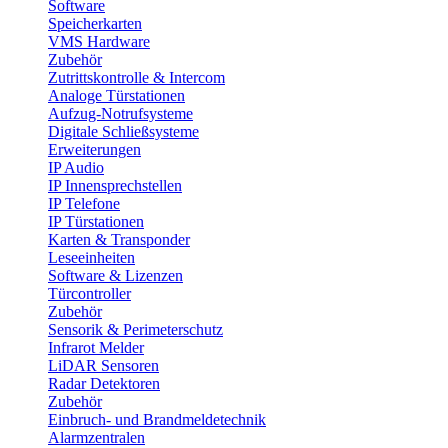
Software
Speicherkarten
VMS Hardware
Zubehör
Zutrittskontrolle & Intercom
Analoge Türstationen
Aufzug-Notrufsysteme
Digitale Schließsysteme
Erweiterungen
IP Audio
IP Innensprechstellen
IP Telefone
IP Türstationen
Karten & Transponder
Leseeinheiten
Software & Lizenzen
Türcontroller
Zubehör
Sensorik & Perimeterschutz
Infrarot Melder
LiDAR Sensoren
Radar Detektoren
Zubehör
Einbruch- und Brandmeldetechnik
Alarmzentralen