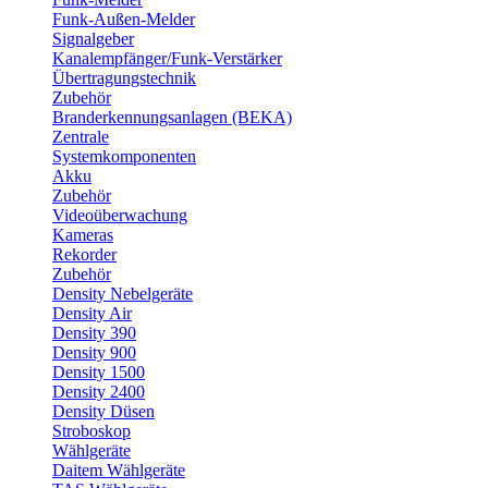
Funk-Außen-Melder
Signalgeber
Kanalempfänger/Funk-Verstärker
Übertragungstechnik
Zubehör
Branderkennungsanlagen (BEKA)
Zentrale
Systemkomponenten
Akku
Zubehör
Videoüberwachung
Kameras
Rekorder
Zubehör
Density Nebelgeräte
Density Air
Density 390
Density 900
Density 1500
Density 2400
Density Düsen
Stroboskop
Wählgeräte
Daitem Wählgeräte