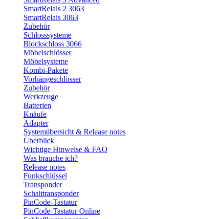
SmartRelais 2 3063
SmartRelais 3063
Zubehör
Schlosssysteme
Blockschloss 3066
Möbelschlösser
Möbelsysteme
Kombi-Pakete
Vorhängeschlösser
Zubehör
Werkzeuge
Batterien
Knäufe
Adapter
Systemübersicht & Release notes
Überblick
Wichtige Hinweise & FAQ
Was brauche ich?
Release notes
Funkschlüssel
Transponder
Schalttransponder
PinCode-Tastatur
PinCode-Tastatur Online