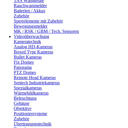
TAS Wählgeräte
Rauchwarnmelder
Batterien / Akkus
Zubehör
Sperrelemente mit Zubehör
Bewegungsmelder
MK / RSK / GBM / Tech. Sensoren
Videoüberwachung
Kameratechnik
Analog HD-Kameras
Boxed Type Kameras
Bullet Kameras
Fix Domes
Panorama
PTZ Domes
Remote Head Kameras
Sentech Industriekameras
Spezialkameras
Wärmebildkameras
Beleuchtung
Gehäuse
Objektive
Positioniersysteme
Zubehör
Übertragungstechnik