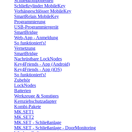
Schließkomponenten
Schließzylinder MobileKey
Vorhängeschlösser MobileKey
SmartRelais MobileKey
Programmierung
USB-Programmiergerät
SmartBridge
Web-App - Anmeldung
So funktioniert's!
Vernetzung
SmartBridge
Nachrüstbare LockNodes
Key4Friends - App (Android)
Key4Friends - App (iOS)
So funktioniert's!
Zubehör
LockNodes
Batterien
Werkzeuge & Sonstiges
Kernziehschutzadapter
Kombi-Pakete
MK.SET1
MK.SET2
MK.SET - Schließanlage
MK.SET - Schließanlage - DoorMonitoring