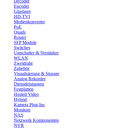
Decoder
Encoder
Glasfaser
HD-TVI
Medienkonverter
PoE
Quads
Router
SFP Module
Switches
Umschalter & Verstärker
WLAN
Zweidraht
Zubehör
Visualisierung & Storage
Analog Rekorder
Dienstleistungen
Festplatten
Hosted Video
Hybrid
Kamera Plug-Ins
Monitore
NAS
Netzwerk Komponenten
NVR