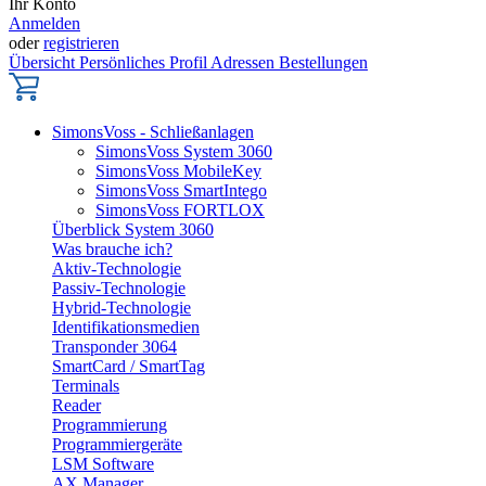
Ihr Konto
Anmelden
oder
registrieren
Übersicht
Persönliches Profil
Adressen
Bestellungen
SimonsVoss - Schließanlagen
SimonsVoss System 3060
SimonsVoss MobileKey
SimonsVoss SmartIntego
SimonsVoss FORTLOX
Überblick System 3060
Was brauche ich?
Aktiv-Technologie
Passiv-Technologie
Hybrid-Technologie
Identifikationsmedien
Transponder 3064
SmartCard / SmartTag
Terminals
Reader
Programmierung
Programmiergeräte
LSM Software
AX Manager