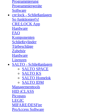
Programmierung
Programmiergeräte
Software
cre:lock - Schließanlagen
So funktioniert's!
CRE:LOCK App
Hardware
FAQ
Komponenten
Schließzylinder
Türbeschläge
Zubehör
Hardware
Lizenzen
SALTO - Schließanlagen
SALTO SPACE
SALTO KS
SALTO Homelok
SALTO IDM
Managementtools
HID iCLASS
Picopass
LEGIC
MIFARE/DESFire
ProAccess Software