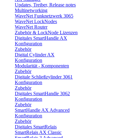
Updates, Treiber, Release notes
Multinetworking
WaveNet Funknetzwerk 3065
WaveNet LockNodes
WaveNet Router
Zubehör & LockNode Lizenzen
Digitales SmartHandle AX
Konfiguration
Zubehör
Digital Cylinder AX
Konfiguration
Modularität - Komponenten
Zubehör
Digitale Schließzylinder 3061
Konfiguration
Zubehör
Digitales SmartHandle 3062
Konfiguration
Zubehör
SmartHandle AX Advanced
Konfiguration
Zubehör
Digitales SmartRelais
SmartRelais AX Classic
SmartRelais 3 Advanced