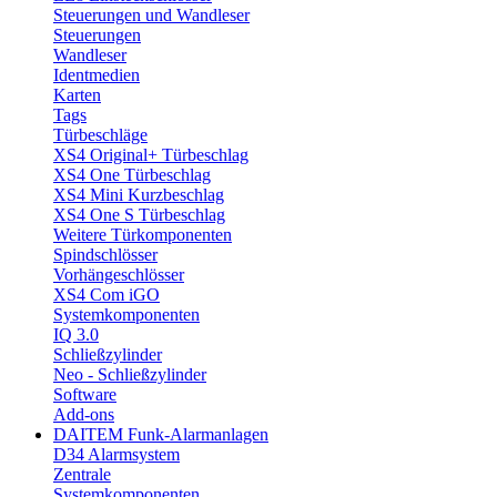
Steuerungen und Wandleser
Steuerungen
Wandleser
Identmedien
Karten
Tags
Türbeschläge
XS4 Original+ Türbeschlag
XS4 One Türbeschlag
XS4 Mini Kurzbeschlag
XS4 One S Türbeschlag
Weitere Türkomponenten
Spindschlösser
Vorhängeschlösser
XS4 Com iGO
Systemkomponenten
IQ 3.0
Schließzylinder
Neo - Schließzylinder
Software
Add-ons
DAITEM Funk-Alarmanlagen
D34 Alarmsystem
Zentrale
Systemkomponenten