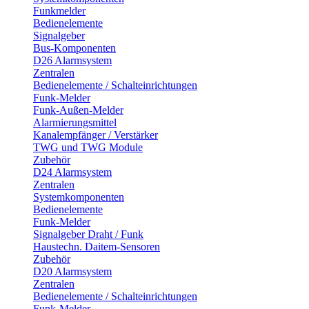
Funkmelder
Bedienelemente
Signalgeber
Bus-Komponenten
D26 Alarmsystem
Zentralen
Bedienelemente / Schalteinrichtungen
Funk-Melder
Funk-Außen-Melder
Alarmierungsmittel
Kanalempfänger / Verstärker
TWG und TWG Module
Zubehör
D24 Alarmsystem
Zentralen
Systemkomponenten
Bedienelemente
Funk-Melder
Signalgeber Draht / Funk
Haustechn. Daitem-Sensoren
Zubehör
D20 Alarmsystem
Zentralen
Bedienelemente / Schalteinrichtungen
Funk-Melder