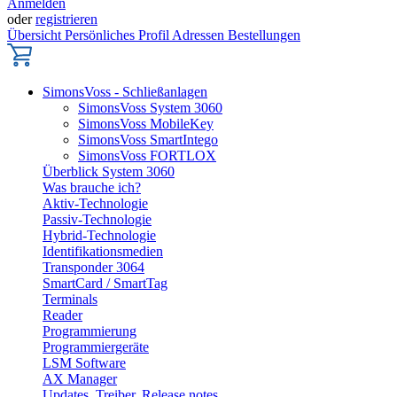
Anmelden
oder
registrieren
Übersicht
Persönliches Profil
Adressen
Bestellungen
SimonsVoss - Schließanlagen
SimonsVoss System 3060
SimonsVoss MobileKey
SimonsVoss SmartIntego
SimonsVoss FORTLOX
Überblick System 3060
Was brauche ich?
Aktiv-Technologie
Passiv-Technologie
Hybrid-Technologie
Identifikationsmedien
Transponder 3064
SmartCard / SmartTag
Terminals
Reader
Programmierung
Programmiergeräte
LSM Software
AX Manager
Updates, Treiber, Release notes