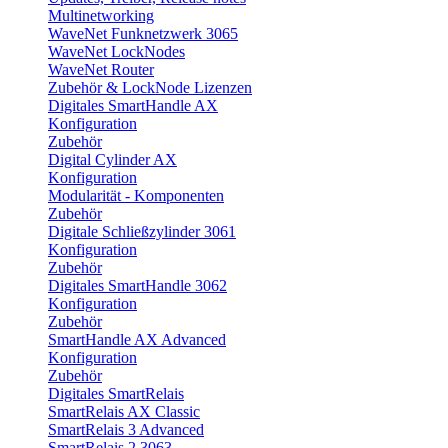
Multinetworking
WaveNet Funknetzwerk 3065
WaveNet LockNodes
WaveNet Router
Zubehör & LockNode Lizenzen
Digitales SmartHandle AX
Konfiguration
Zubehör
Digital Cylinder AX
Konfiguration
Modularität - Komponenten
Zubehör
Digitale Schließzylinder 3061
Konfiguration
Zubehör
Digitales SmartHandle 3062
Konfiguration
Zubehör
SmartHandle AX Advanced
Konfiguration
Zubehör
Digitales SmartRelais
SmartRelais AX Classic
SmartRelais 3 Advanced
SmartRelais 2 3063