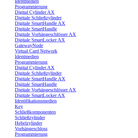
Identmedien
Programmierung
Digital Cylinder AX
Digitale Schließzylinder
Digitale SmartHandle AX
Digitale SmartHandle
Digitale Vorhängeschlösser AX
Digitale SmartLocker AX
GatewayNode
Virtual Card Network
Identmedien
Programmierung
Digital Cylinder AX
Digitale Schließzylinder
Digitale SmartHandle AX
Digitale SmartHandle
Digitale Vorhängeschlösser AX
Digitale SmartLocker AX
Identifikationsmedien
Key
Schließkomponenten
Schließzylinder
Hebelzylinder
Vorhängeschloss
Programmierung