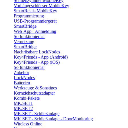
Schließzylinder MobileKey
Vorhängeschlösser MobileKey
SmartRelais MobileKey
Programmierung
USB-Programmiergerät
SmartBridge
Web-App - Anmeldung
So funktioniert's!
Vernetzung
SmartBridge
Nachrüstbare LockNodes
Key4Friends - App (Android)
Key4Friends - App (iOS)
So funktioniert's!
Zubehör
LockNodes
Batterien
Werkzeuge & Sonstiges
Kernziehschutzadapter
Kombi-Pakete
MK.SET1
MK.SET2
MK.SET - Schließanlage
MK.SET - Schließanlage - DoorMonitoring
Wireless Online