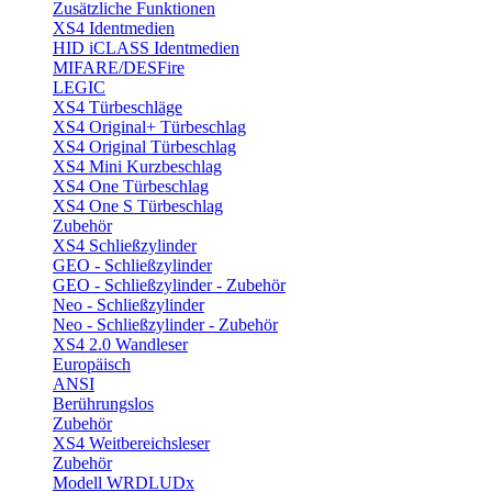
Zusätzliche Funktionen
XS4 Identmedien
HID iCLASS Identmedien
MIFARE/DESFire
LEGIC
XS4 Türbeschläge
XS4 Original+ Türbeschlag
XS4 Original Türbeschlag
XS4 Mini Kurzbeschlag
XS4 One Türbeschlag
XS4 One S Türbeschlag
Zubehör
XS4 Schließzylinder
GEO - Schließzylinder
GEO - Schließzylinder - Zubehör
Neo - Schließzylinder
Neo - Schließzylinder - Zubehör
XS4 2.0 Wandleser
Europäisch
ANSI
Berührungslos
Zubehör
XS4 Weitbereichsleser
Zubehör
Modell WRDLUDx