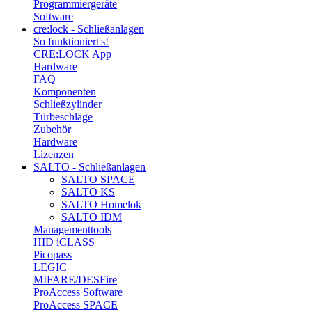
Programmiergeräte
Software
cre:lock - Schließanlagen
So funktioniert's!
CRE:LOCK App
Hardware
FAQ
Komponenten
Schließzylinder
Türbeschläge
Zubehör
Hardware
Lizenzen
SALTO - Schließanlagen
SALTO SPACE
SALTO KS
SALTO Homelok
SALTO IDM
Managementtools
HID iCLASS
Picopass
LEGIC
MIFARE/DESFire
ProAccess Software
ProAccess SPACE