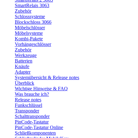
SmartRelais 3063
Zubehör
Schlosssysteme
Blockschloss 3066
Möbelschlösser
Möbelsysteme
Kombi-Pakete
Vorhängeschlösser
Zubehör
Werkzeuge
Batterien
Knäufe
Adapter
Systemübersicht & Release notes
Überblick
Wichtige Hinweise & FAQ
Was brauche ich?
Release notes
Funkschlüssel
Transponder
Schalttransponder
PinCode-Tastatur
PinCode-Tastatur Online
Schließkomponenten