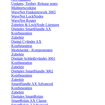
Updates, Treiber, Release notes
Multinetworking
WaveNet Funknetzwerk 3065
WaveNet LockNodes
WaveNet Router
Zubehör & LockNode Lizenzen
Digitales SmartHandle AX
Konfiguration
Zubehör
Digital Cylinder AX
Konfiguration
Modularität - Komponenten
Zubehör
Digitale Schließzylinder 3061
Konfiguration
Zubehör
Digitales SmartHandle 3062
Konfiguration
Zubehör
SmartHandle AX Advanced
Konfiguration
Zubehör
Digitales SmartRelais
SmartRelais AX Classic
SmartRelais 3 Advanced