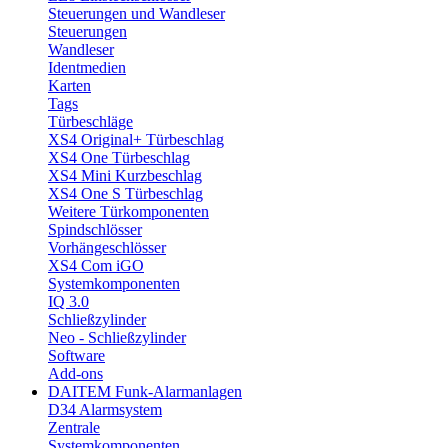
Steuerungen und Wandleser
Steuerungen
Wandleser
Identmedien
Karten
Tags
Türbeschläge
XS4 Original+ Türbeschlag
XS4 One Türbeschlag
XS4 Mini Kurzbeschlag
XS4 One S Türbeschlag
Weitere Türkomponenten
Spindschlösser
Vorhängeschlösser
XS4 Com iGO
Systemkomponenten
IQ 3.0
Schließzylinder
Neo - Schließzylinder
Software
Add-ons
DAITEM Funk-Alarmanlagen
D34 Alarmsystem
Zentrale
Systemkomponenten