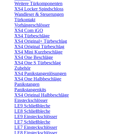
Weitere Türkomponenten
XS4 Locker Spindschloss
Wandleser & Steuerungen
Türkontakt
Vorhängeschlösser
XS4 Com iGO
XS4 Türbeschläge
XS4 Original+ Türbeschlag
XS4 Original Türbeschlag
XS4 Mini Kurzbeschläge
XS4 One Beschläge
XS4 One S Türbeschlag
Zubehör
XS4 Panikstangenlösungen
XS4 One Halbbeschläge
Panikstangen
Panikstangenkits
XS4 Original Halbbeschläge
Einsteckschlösser
LE9 Schließbleche
LE8 Schließbleche
LE9 Einsteckschlösser
LE7 Schließbleche
LE7 Einsteckschlösser
LE8 Einsteckschlösser