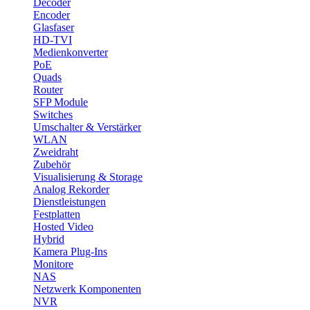
Decoder
Encoder
Glasfaser
HD-TVI
Medienkonverter
PoE
Quads
Router
SFP Module
Switches
Umschalter & Verstärker
WLAN
Zweidraht
Zubehör
Visualisierung & Storage
Analog Rekorder
Dienstleistungen
Festplatten
Hosted Video
Hybrid
Kamera Plug-Ins
Monitore
NAS
Netzwerk Komponenten
NVR