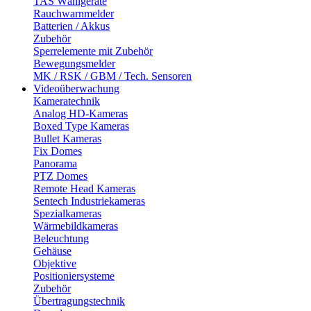
TAS Wählgeräte
Rauchwarnmelder
Batterien / Akkus
Zubehör
Sperrelemente mit Zubehör
Bewegungsmelder
MK / RSK / GBM / Tech. Sensoren
Videoüberwachung
Kameratechnik
Analog HD-Kameras
Boxed Type Kameras
Bullet Kameras
Fix Domes
Panorama
PTZ Domes
Remote Head Kameras
Sentech Industriekameras
Spezialkameras
Wärmebildkameras
Beleuchtung
Gehäuse
Objektive
Positioniersysteme
Zubehör
Übertragungstechnik