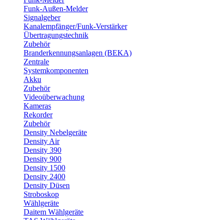
Funk-Außen-Melder
Signalgeber
Kanalempfänger/Funk-Verstärker
Übertragungstechnik
Zubehör
Branderkennungsanlagen (BEKA)
Zentrale
Systemkomponenten
Akku
Zubehör
Videoüberwachung
Kameras
Rekorder
Zubehör
Density Nebelgeräte
Density Air
Density 390
Density 900
Density 1500
Density 2400
Density Düsen
Stroboskop
Wählgeräte
Daitem Wählgeräte