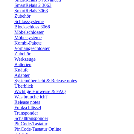
SmartRelais 2 3063
SmartRelais 3063
Zubehör
Schlosssysteme
Blockschloss 3066
Möbelschlösser
Möbelsysteme
Kombi-Pakete
Vorhängeschlösser
Zubehör
Werkzeuge
Batterien
Knäufe
Adapter
Systemübersicht & Release notes
Überblick
Wichtige Hinweise & FAQ
Was brauche ich?
Release notes
Funkschlüssel
Transponder
Schalttransponder
PinCode-Tastatur
PinCode-Tastatur Online