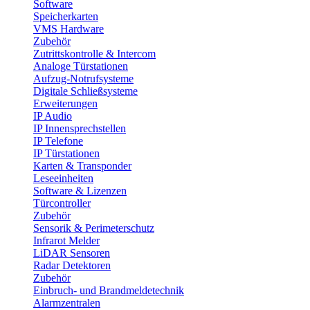
Software
Speicherkarten
VMS Hardware
Zubehör
Zutrittskontrolle & Intercom
Analoge Türstationen
Aufzug-Notrufsysteme
Digitale Schließsysteme
Erweiterungen
IP Audio
IP Innensprechstellen
IP Telefone
IP Türstationen
Karten & Transponder
Leseeinheiten
Software & Lizenzen
Türcontroller
Zubehör
Sensorik & Perimeterschutz
Infrarot Melder
LiDAR Sensoren
Radar Detektoren
Zubehör
Einbruch- und Brandmeldetechnik
Alarmzentralen