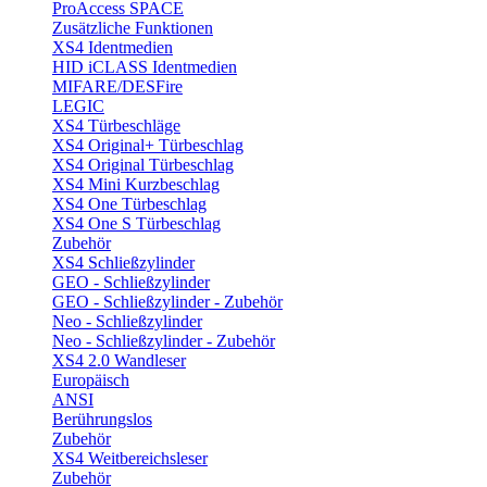
ProAccess SPACE
Zusätzliche Funktionen
XS4 Identmedien
HID iCLASS Identmedien
MIFARE/DESFire
LEGIC
XS4 Türbeschläge
XS4 Original+ Türbeschlag
XS4 Original Türbeschlag
XS4 Mini Kurzbeschlag
XS4 One Türbeschlag
XS4 One S Türbeschlag
Zubehör
XS4 Schließzylinder
GEO - Schließzylinder
GEO - Schließzylinder - Zubehör
Neo - Schließzylinder
Neo - Schließzylinder - Zubehör
XS4 2.0 Wandleser
Europäisch
ANSI
Berührungslos
Zubehör
XS4 Weitbereichsleser
Zubehör