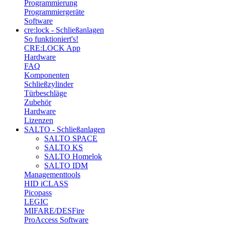
Programmierung
Programmiergeräte
Software
cre:lock - Schließanlagen
So funktioniert's!
CRE:LOCK App
Hardware
FAQ
Komponenten
Schließzylinder
Türbeschläge
Zubehör
Hardware
Lizenzen
SALTO - Schließanlagen
SALTO SPACE
SALTO KS
SALTO Homelok
SALTO IDM
Managementtools
HID iCLASS
Picopass
LEGIC
MIFARE/DESFire
ProAccess Software