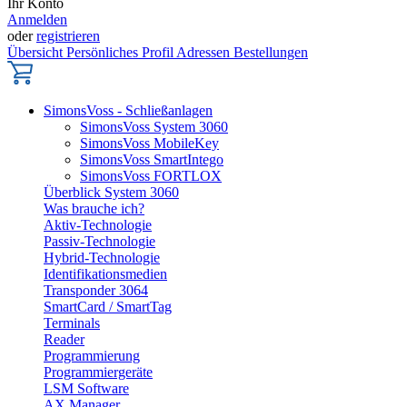
Ihr Konto
Anmelden
oder
registrieren
Übersicht
Persönliches Profil
Adressen
Bestellungen
SimonsVoss - Schließanlagen
SimonsVoss System 3060
SimonsVoss MobileKey
SimonsVoss SmartIntego
SimonsVoss FORTLOX
Überblick System 3060
Was brauche ich?
Aktiv-Technologie
Passiv-Technologie
Hybrid-Technologie
Identifikationsmedien
Transponder 3064
SmartCard / SmartTag
Terminals
Reader
Programmierung
Programmiergeräte
LSM Software
AX Manager