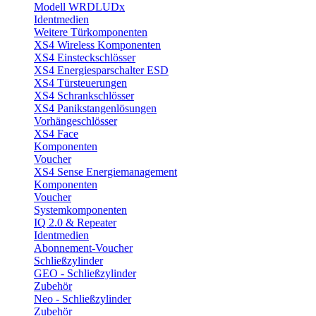
Modell WRDLUDx
Identmedien
Weitere Türkomponenten
XS4 Wireless Komponenten
XS4 Einsteckschlösser
XS4 Energiesparschalter ESD
XS4 Türsteuerungen
XS4 Schrankschlösser
XS4 Panikstangenlösungen
Vorhängeschlösser
XS4 Face
Komponenten
Voucher
XS4 Sense Energiemanagement
Komponenten
Voucher
Systemkomponenten
IQ 2.0 & Repeater
Identmedien
Abonnement-Voucher
Schließzylinder
GEO - Schließzylinder
Zubehör
Neo - Schließzylinder
Zubehör