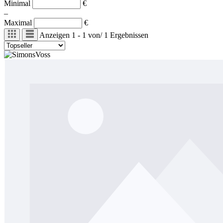
Minimal
€
–
Maximal
€
Anzeigen
1 - 1
von
/
1
Ergebnissen