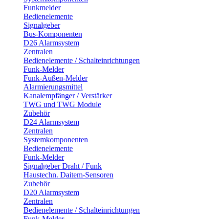
Funkmelder
Bedienelemente
Signalgeber
Bus-Komponenten
D26 Alarmsystem
Zentralen
Bedienelemente / Schalteinrichtungen
Funk-Melder
Funk-Außen-Melder
Alarmierungsmittel
Kanalempfänger / Verstärker
TWG und TWG Module
Zubehör
D24 Alarmsystem
Zentralen
Systemkomponenten
Bedienelemente
Funk-Melder
Signalgeber Draht / Funk
Haustechn. Daitem-Sensoren
Zubehör
D20 Alarmsystem
Zentralen
Bedienelemente / Schalteinrichtungen
Funk-Melder