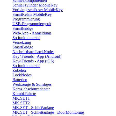
Schließkomponenten
Schließzylinder MobileKey
Vorhängeschlösser MobileKey
SmartRelais MobileKey
Programmierung
USB-Programmiergerät
SmartBridge
Web-App - Anmeldung
So funktioniert's!
Vernetzung
SmartBridge
Nachrüstbare LockNodes
Key4Friends - App (Android)
Key4Friends - App (iOS)
So funktioniert's!
Zubehör
LockNodes
Batterien
Werkzeuge & Sonstiges
Kernziehschutzadapter
Kombi-Pakete
MK.SET1
MK.SET2
MK.SET - Schließanlage
MK.SET - Schließanlage - DoorMonitoring