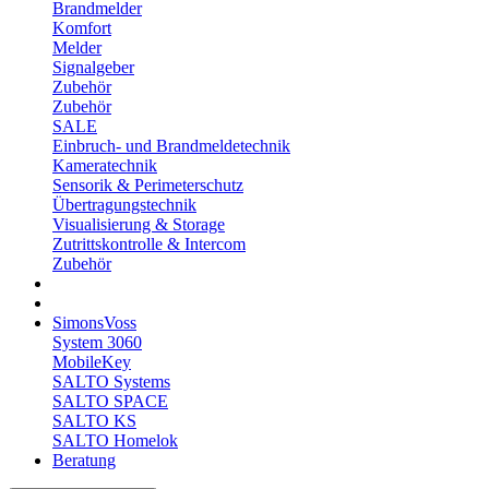
Brandmelder
Komfort
Melder
Signalgeber
Zubehör
Zubehör
SALE
Einbruch- und Brandmeldetechnik
Kameratechnik
Sensorik & Perimeterschutz
Übertragungstechnik
Visualisierung & Storage
Zutrittskontrolle & Intercom
Zubehör
SimonsVoss
System 3060
MobileKey
SALTO Systems
SALTO SPACE
SALTO KS
SALTO Homelok
Beratung